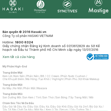
Synctives
Clinic
Dermahair
Mastige
Bản quyền © 2016 Hasaki.vn
Công Ty cổ phần HASAKI VIETNAM
Hotline:
1800 6324
Giấy chứng nhận Đăng ký Kinh doanh số 0313612829 do Sở Kế
hoạch và Đầu tư Thành phố Hồ Chí Minh cấp ngày 13/01/2016
Xem tất cả cửa hàng
Mỹ Phẩm High-End
Trang Điểm Mặt
Kem Lót
/
Kem Nền
/
Phấn Nền
/
BB / CC Cream
/
Phấn Nước Cushion
/
Che Khuyết Điểm
/
Má Hồng
/
Tạo Khối / Highlight
/
Phấn Phủ
/
Xịt Khoá Makeup
Trang Điểm Mắt
Kẻ Mày
/
Kẻ Mắt
/
Phấn Mắt
/
Mascara
Trang Điểm Môi
Son Dưỡng Môi
/
Son Kem / Tint
/
Son Thỏi
/
Son Bóng
/
Tẩy Trang Mắt / Môi
Chăm Sóc Tóc Và Da Đầu
Dầu Gội Và Dầu Xả
/
Dầu Gội
/
Dầu Xả
/
Dầu Gội Khô
/
Dầu Gội Xả 2in1
/
Bộ Gội Xả
/
Tẩy Tế Bào Chết Da Đầu
/
Mặt Nạ / Kem Ủ Tóc
/
Serum / Dầu Dưỡng Tóc
/