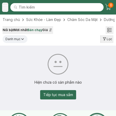
0
Tìm kiếm
Chec
Tìm kiếm
Toggle Menu
Trang chủ
Sức Khỏe - Làm Đẹp
Chăm Sóc Da Mặt
Dưỡng
Nổi bật
Mới nhất
Bán chạy
Giá
Danh mục
Lọc
Hiện chưa có sản phẩm nào
Tiếp tục mua sắm