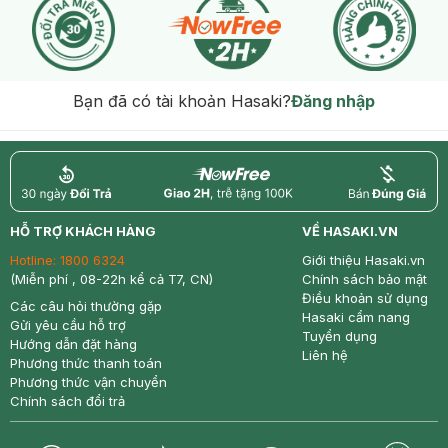
Bạn đã có tài khoản Hasaki?
Đăng nhập
return
nowfree
price
HỖ TRỢ KHÁCH HÀNG
VỀ HASAKI.VN
Hotline:
1800 6324
Giới thiệu Hasaki.vn
(Miễn phí , 08-22h kể cả T7, CN)
Chính sách bảo mật
Điều khoản sử dụng
Các câu hỏi thường gặp
Hasaki cẩm nang
Gửi yêu cầu hỗ trợ
Tuyển dụng
Hướng dẫn đặt hàng
Liên hệ
Phương thức thanh toán
Phương thức vận chuyển
Chính sách đổi trả