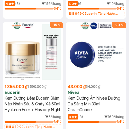
Nourishing Gel Cream
(8)
156/tháng
(6)
19/tháng
4.9
5.0
64
%
64
%
Bill 649K Eucerin Tặng Nước
Dưỡng Sáng Da 30ml trị giá 350K
(SL có hạn)
-
15
%
-
20
%
1.355.000 ₫
43.000 ₫
1.590.000 ₫
54.000 ₫
Eucerin
Nivea
Kem Dưỡng Đêm Eucerin Giảm
Kem Dưỡng Ẩm Nivea Dưỡng
Nếp Nhăn Sâu & Chảy Xệ 50ml
Da Sáng Mịn 30ml
Hyaluron Filler + Elasticity Night
CreamCreme
6/tháng
(8)
169/tháng
4.9
64
%
64
%
Bill 649K Eucerin Tặng Nước