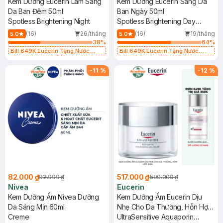
Kem Dưỡng Eucerin Làm Sáng
Kem Dưỡng Eucerin Sáng Da
Da Ban Đêm 50ml
Ban Ngày 50ml
Spotless Brightening Night
Spotless Brightening Day
SPF30
(16)
26/tháng
(16)
19/tháng
5.0
5.0
38
%
64
%
Bill 649K Eucerin Tặng Nước
Bill 649K Eucerin Tặng Nước
Dưỡng Sáng Da 30ml trị giá 350K
Dưỡng Sáng Da 30ml trị giá 350K
(SL có hạn)
(SL có hạn)
-
11
%
-
12
%
82.000 ₫
517.000 ₫
92.000 ₫
590.000 ₫
Nivea
Eucerin
Kem Dưỡng Ẩm Nivea Dưỡng
Kem Dưỡng Ẩm Eucerin Dịu
Da Sáng Mịn 60ml
Nhẹ Cho Da Thường, Hỗn Hợp
Creme
50ml
UltraSensitive Aquaporin