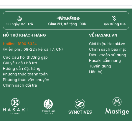
return
nowfree
price
HỖ TRỢ KHÁCH HÀNG
VỀ HASAKI.VN
Hotline:
1800 6324
Giới thiệu Hasaki.vn
(Miễn phí , 08-22h kể cả T7, CN)
Chính sách bảo mật
Điều khoản sử dụng
Các câu hỏi thường gặp
Hasaki cẩm nang
Gửi yêu cầu hỗ trợ
Tuyển dụng
Hướng dẫn đặt hàng
Liên hệ
Phương thức thanh toán
Phương thức vận chuyển
Chính sách đổi trả
Synctives
Clinic
Dermahair
Mastige