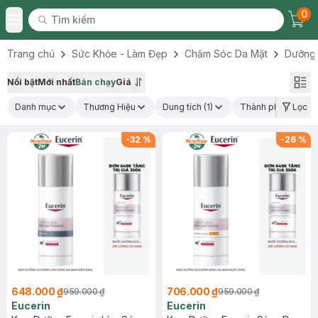
0
Tìm kiếm
Chec
Tìm kiếm
Toggle Menu
Trang chủ
Sức Khỏe - Làm Đẹp
Chăm Sóc Da Mặt
Dưỡng
Nổi bật
Mới nhất
Bán chạy
Giá
Danh mục
Thương Hiệu
Dung tích
(1)
Thành phần nổi bậ
Lọc
-
32
%
-
26
%
648.000 ₫
706.000 ₫
959.000 ₫
959.000 ₫
Eucerin
Eucerin