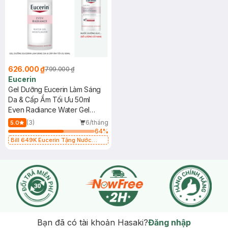
626.000 ₫
799.000 ₫
Eucerin
Gel Dưỡng Eucerin Làm Sáng
Da & Cấp Ẩm Tối Ưu 50ml
Even Radiance Water Gel
Moisturizer
(3)
6/tháng
5.0
64
%
Bill 649K Eucerin Tặng Nước
Dưỡng Sáng Da 30ml trị giá 350K
(SL có hạn)
Bạn đã có tài khoản Hasaki?
Đăng nhập