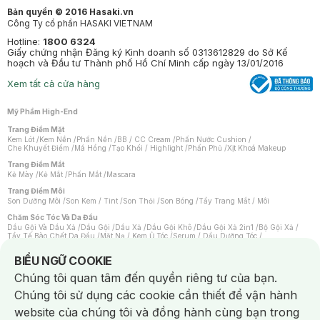
Bản quyền © 2016 Hasaki.vn
Công Ty cổ phần HASAKI VIETNAM
Hotline:
1800 6324
Giấy chứng nhận Đăng ký Kinh doanh số 0313612829 do Sở Kế
hoạch và Đầu tư Thành phố Hồ Chí Minh cấp ngày 13/01/2016
Xem tất cả cửa hàng
Mỹ Phẩm High-End
Trang Điểm Mặt
Kem Lót
/
Kem Nền
/
Phấn Nền
/
BB / CC Cream
/
Phấn Nước Cushion
/
Che Khuyết Điểm
/
Má Hồng
/
Tạo Khối / Highlight
/
Phấn Phủ
/
Xịt Khoá Makeup
Trang Điểm Mắt
Kẻ Mày
/
Kẻ Mắt
/
Phấn Mắt
/
Mascara
Trang Điểm Môi
Son Dưỡng Môi
/
Son Kem / Tint
/
Son Thỏi
/
Son Bóng
/
Tẩy Trang Mắt / Môi
Chăm Sóc Tóc Và Da Đầu
Dầu Gội Và Dầu Xả
/
Dầu Gội
/
Dầu Xả
/
Dầu Gội Khô
/
Dầu Gội Xả 2in1
/
Bộ Gội Xả
/
Tẩy Tế Bào Chết Da Đầu
/
Mặt Nạ / Kem Ủ Tóc
/
Serum / Dầu Dưỡng Tóc
/
Xịt Dưỡng Tóc
/
Thuốc Nhuộm Tóc
/
Sản Phẩm Tạo Kiểu Tóc
/
Dụng Cụ Chăm Sóc Tóc
/
Máy Sấy Tóc
/
Lược
/
Bộ Chăm Sóc Tóc
/
Phụ Kiện Tóc
Notice about cookies usage
BIỂU NGỮ COOKIE
Chăm Sóc Cơ Thể
Chúng tôi quan tâm đến quyền riêng tư của bạn.
Kem Tẩy Lông
/
Dụng Cụ Tẩy Lông
Chúng tôi sử dụng các cookie cần thiết để vận hành
Nước Hoa
Nước Hoa Nữ
/
Nước Hoa Nam
/
Nước Hoa Cao Cấp
/
Xịt Thơm Toàn Thân
/
website của chúng tôi và đồng hành cùng bạn trong
Nước Hoa Vùng Kín