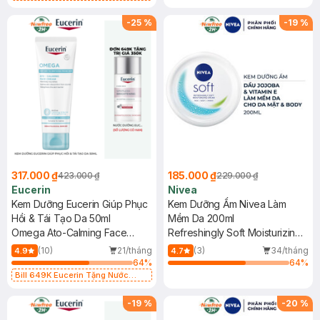
Dưỡng Sáng Da 30ml trị giá 350K
(SL có hạn)
-
25
%
-
19
%
317.000 ₫
185.000 ₫
423.000 ₫
229.000 ₫
Eucerin
Nivea
Kem Dưỡng Eucerin Giúp Phục
Kem Dưỡng Ẩm Nivea Làm
Hồi & Tái Tạo Da 50ml
Mềm Da 200ml
Omega Ato-Calming Face
Refreshingly Soft Moisturizing
Cream
Cream
(10)
21/tháng
(3)
34/tháng
4.9
4.7
64
%
64
%
Bill 649K Eucerin Tặng Nước
Dưỡng Sáng Da 30ml trị giá 350K
(SL có hạn)
-
19
%
-
20
%