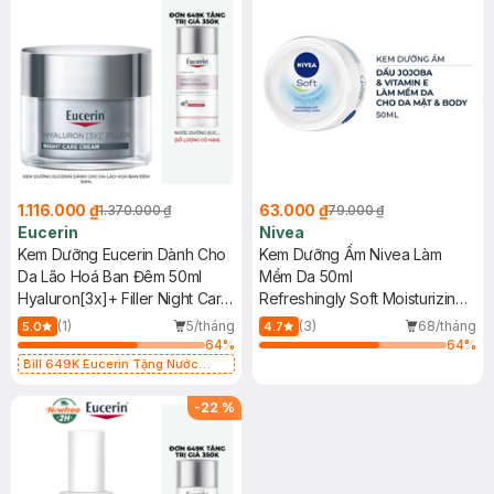
1.116.000 ₫
63.000 ₫
1.370.000 ₫
79.000 ₫
Eucerin
Nivea
Kem Dưỡng Eucerin Dành Cho
Kem Dưỡng Ẩm Nivea Làm
Da Lão Hoá Ban Đêm 50ml
Mềm Da 50ml
Hyaluron[3x]+ Filler Night Care
Refreshingly Soft Moisturizing
Cream
Cream
(1)
5/tháng
(3)
68/tháng
5.0
4.7
64
%
64
%
Bill 649K Eucerin Tặng Nước
Dưỡng Sáng Da 30ml trị giá 350K
(SL có hạn)
-
22
%