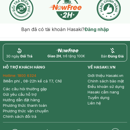
Bạn đã có tài khoản Hasaki?
Đăng nhập
return
nowfree
price
HỖ TRỢ KHÁCH HÀNG
VỀ HASAKI.VN
Hotline:
1800 6324
Giới thiệu Hasaki.vn
(Miễn phí , 08-22h kể cả T7, CN)
Chính sách bảo mật
Điều khoản sử dụng
Các câu hỏi thường gặp
Hasaki cẩm nang
Gửi yêu cầu hỗ trợ
Tuyển dụng
Hướng dẫn đặt hàng
Liên hệ
Phương thức thanh toán
Phương thức vận chuyển
Chính sách đổi trả