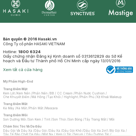
Synctives
Clinic
Dermahair
Mastige
Bản quyền © 2016 Hasaki.vn
Công Ty cổ phần HASAKI VIETNAM
Hotline:
1800 6324
Giấy chứng nhận Đăng ký Kinh doanh số 0313612829 do Sở Kế
hoạch và Đầu tư Thành phố Hồ Chí Minh cấp ngày 13/01/2016
Xem tất cả cửa hàng
Mỹ Phẩm High-End
Trang Điểm Mặt
Kem Lót
/
Kem Nền
/
Phấn Nền
/
BB / CC Cream
/
Phấn Nước Cushion
/
Che Khuyết Điểm
/
Má Hồng
/
Tạo Khối / Highlight
/
Phấn Phủ
/
Xịt Khoá Makeup
Trang Điểm Mắt
Kẻ Mày
/
Kẻ Mắt
/
Phấn Mắt
/
Mascara
Trang Điểm Môi
Son Dưỡng Môi
/
Son Kem / Tint
/
Son Thỏi
/
Son Bóng
/
Tẩy Trang Mắt / Môi
Chăm Sóc Tóc Và Da Đầu
Dầu Gội Và Dầu Xả
/
Dầu Gội
/
Dầu Xả
/
Dầu Gội Khô
/
Dầu Gội Xả 2in1
/
Bộ Gội Xả
/
Tẩy Tế Bào Chết Da Đầu
/
Mặt Nạ / Kem Ủ Tóc
/
Serum / Dầu Dưỡng Tóc
/