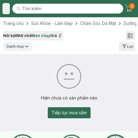
0
Tìm kiếm
Chec
Tìm kiếm
Toggle Menu
Trang chủ
Sức Khỏe - Làm Đẹp
Chăm Sóc Da Mặt
Dưỡng
Nổi bật
Mới nhất
Bán chạy
Giá
Danh mục
Lọc
Hiện chưa có sản phẩm nào
Tiếp tục mua sắm