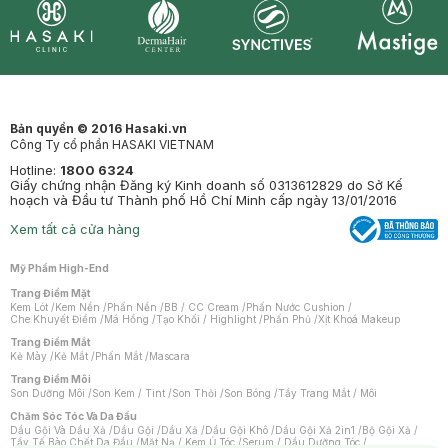
Synctives
Clinic
Dermahair
Mastige
Bản quyền © 2016 Hasaki.vn
Công Ty cổ phần HASAKI VIETNAM
Hotline:
1800 6324
Giấy chứng nhận Đăng ký Kinh doanh số 0313612829 do Sở Kế
hoạch và Đầu tư Thành phố Hồ Chí Minh cấp ngày 13/01/2016
Xem tất cả cửa hàng
Mỹ Phẩm High-End
Trang Điểm Mặt
Kem Lót
/
Kem Nền
/
Phấn Nền
/
BB / CC Cream
/
Phấn Nước Cushion
/
Che Khuyết Điểm
/
Má Hồng
/
Tạo Khối / Highlight
/
Phấn Phủ
/
Xịt Khoá Makeup
Trang Điểm Mắt
Kẻ Mày
/
Kẻ Mắt
/
Phấn Mắt
/
Mascara
Trang Điểm Môi
Son Dưỡng Môi
/
Son Kem / Tint
/
Son Thỏi
/
Son Bóng
/
Tẩy Trang Mắt / Môi
Chăm Sóc Tóc Và Da Đầu
Dầu Gội Và Dầu Xả
/
Dầu Gội
/
Dầu Xả
/
Dầu Gội Khô
/
Dầu Gội Xả 2in1
/
Bộ Gội Xả
/
Tẩy Tế Bào Chết Da Đầu
/
Mặt Nạ / Kem Ủ Tóc
/
Serum / Dầu Dưỡng Tóc
/