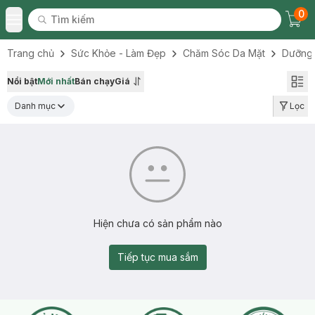
0
Tìm kiếm
Chec
Tìm kiếm
Toggle Menu
Trang chủ
Sức Khỏe - Làm Đẹp
Chăm Sóc Da Mặt
Dưỡng
Nổi bật
Mới nhất
Bán chạy
Giá
Danh mục
Lọc
Hiện chưa có sản phẩm nào
Tiếp tục mua sắm