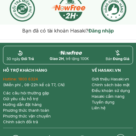
Bạn đã có tài khoản Hasaki?
Đăng nhập
return
nowfree
price
HỖ TRỢ KHÁCH HÀNG
VỀ HASAKI.VN
Hotline:
1800 6324
Giới thiệu Hasaki.vn
(Miễn phí , 08-22h kể cả T7, CN)
Chính sách bảo mật
Điều khoản sử dụng
Các câu hỏi thường gặp
Hasaki cẩm nang
Gửi yêu cầu hỗ trợ
Tuyển dụng
Hướng dẫn đặt hàng
Liên hệ
Phương thức thanh toán
Phương thức vận chuyển
Chính sách đổi trả