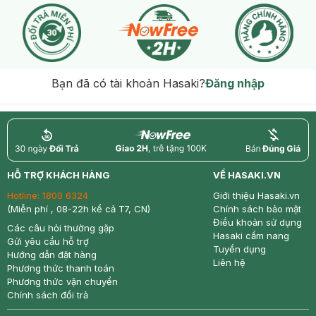
Bạn đã có tài khoản Hasaki?
Đăng nhập
return
nowfree
price
HỖ TRỢ KHÁCH HÀNG
VỀ HASAKI.VN
Hotline:
1800 6324
Giới thiệu Hasaki.vn
(Miễn phí , 08-22h kể cả T7, CN)
Chính sách bảo mật
Điều khoản sử dụng
Các câu hỏi thường gặp
Hasaki cẩm nang
Gửi yêu cầu hỗ trợ
Tuyển dụng
Hướng dẫn đặt hàng
Liên hệ
Phương thức thanh toán
Phương thức vận chuyển
Chính sách đổi trả