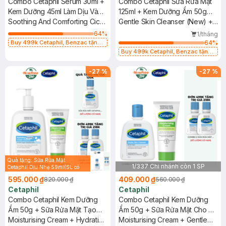
Combo Cetaphil Serum 30ml +
Combo Cetaphil Sữa Rửa Mặt
Kem Dưỡng 45ml Làm Dịu Và
125ml + Kem Dưỡng Ẩm 50g
Phục Hồi Chuyên Sâu
Soothing And Comforting Cica
Dịu Lành Cho Da Nhạy Cảm
Gentle Skin Cleanser (New) +
Restoring Serum + Calming
Moisturising Cream
64
%
1/tháng
Face Cream
Buy 499k Cetaphil, Benzac tặng
64
%
Combo 2 Sữa Rửa Mặt 59ml(SL có
Buy 499k Cetaphil, Benzac tặng
hạn)
Combo 2 Sữa Rửa Mặt 59ml(SL có
hạn)
-
27
%
-
27
%
Quà tặng: Sữa Rửa Mặt
1/337 Chi nhánh còn 1 SP
Cetaphil Dịu Nhẹ 59ml(SL có
hạn)
595.000 ₫
409.000 ₫
820.000 ₫
560.000 ₫
Cetaphil
Cetaphil
Combo Cetaphil Kem Dưỡng
Combo Cetaphil Kem Dưỡng
Ẩm 50g + Sữa Rửa Mặt Tạo
Ẩm 50g + Sữa Rửa Mặt Cho Da
Bọt Cho Da Nhạy Cảm 473ml
Moisturising Cream + Hydrating
Nhạy Cảm 250ml (Mới)
Moisturising Cream + Gentle