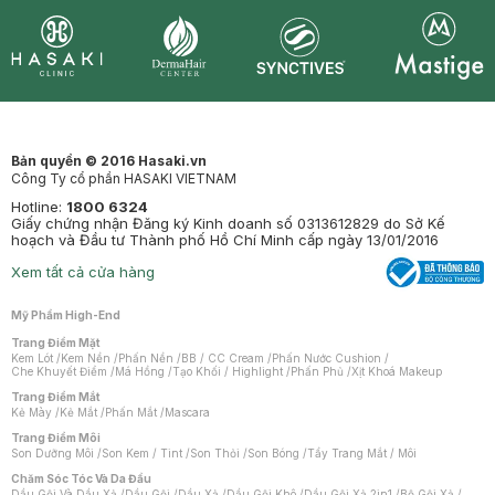
Synctives
Clinic
Dermahair
Mastige
Bản quyền © 2016 Hasaki.vn
Công Ty cổ phần HASAKI VIETNAM
Hotline:
1800 6324
Giấy chứng nhận Đăng ký Kinh doanh số 0313612829 do Sở Kế
hoạch và Đầu tư Thành phố Hồ Chí Minh cấp ngày 13/01/2016
Xem tất cả cửa hàng
Mỹ Phẩm High-End
Trang Điểm Mặt
Kem Lót
/
Kem Nền
/
Phấn Nền
/
BB / CC Cream
/
Phấn Nước Cushion
/
Che Khuyết Điểm
/
Má Hồng
/
Tạo Khối / Highlight
/
Phấn Phủ
/
Xịt Khoá Makeup
Trang Điểm Mắt
Kẻ Mày
/
Kẻ Mắt
/
Phấn Mắt
/
Mascara
Trang Điểm Môi
Son Dưỡng Môi
/
Son Kem / Tint
/
Son Thỏi
/
Son Bóng
/
Tẩy Trang Mắt / Môi
Chăm Sóc Tóc Và Da Đầu
Dầu Gội Và Dầu Xả
/
Dầu Gội
/
Dầu Xả
/
Dầu Gội Khô
/
Dầu Gội Xả 2in1
/
Bộ Gội Xả
/