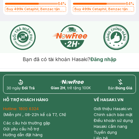
Skin Cleanser (New)
Moisturising Cream 50g + Sun
64
%
64
%
SPF 50+ Light Gel 50ml
Buy 499k Cetaphil, Benzac tặng
Buy 499k Cetaphil, Benzac tặng
Combo 2 Sữa Rửa Mặt 59ml(SL có
Combo 2 Sữa Rửa Mặt 59ml(SL có
hạn)
hạn)
Bạn đã có tài khoản Hasaki?
Đăng nhập
return
nowfree
price
HỖ TRỢ KHÁCH HÀNG
VỀ HASAKI.VN
Hotline:
1800 6324
Giới thiệu Hasaki.vn
(Miễn phí , 08-22h kể cả T7, CN)
Chính sách bảo mật
Điều khoản sử dụng
Các câu hỏi thường gặp
Hasaki cẩm nang
Gửi yêu cầu hỗ trợ
Tuyển dụng
Hướng dẫn đặt hàng
Liên hệ