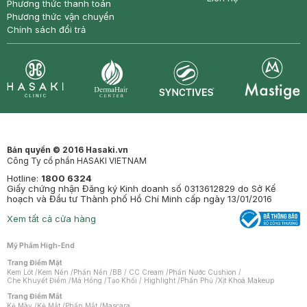
Phương thức thanh toán
Phương thức vận chuyển
Chính sách đổi trả
Synctives
Clinic
Dermahair
Mastige
Bản quyền © 2016 Hasaki.vn
Công Ty cổ phần HASAKI VIETNAM
Hotline:
1800 6324
Giấy chứng nhận Đăng ký Kinh doanh số 0313612829 do Sở Kế
hoạch và Đầu tư Thành phố Hồ Chí Minh cấp ngày 13/01/2016
Xem tất cả cửa hàng
Mỹ Phẩm High-End
Trang Điểm Mặt
Kem Lót
/
Kem Nền
/
Phấn Nền
/
BB / CC Cream
/
Phấn Nước Cushion
/
Che Khuyết Điểm
/
Má Hồng
/
Tạo Khối / Highlight
/
Phấn Phủ
/
Xịt Khoá Makeup
Trang Điểm Mắt
Kẻ Mày
/
Kẻ Mắt
/
Phấn Mắt
/
Mascara