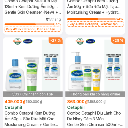
Combo Cetaphil Sữa Rửa Mặt
Combo Cetaphil Kem Dưỡng
125ml + Kem Dưỡng Ẩm 50g
Ẩm 50g + Sữa Rửa Mặt Tạo
Dịu Lành Cho Da Nhạy Cảm
Gentle Skin Cleanser (New) +
Bọt Cho Da Nhạy Cảm 473ml
Moisturising Cream + Hydrating
Moisturising Cream
Foaming Cream Cleanser
64
%
1/tháng
64
%
Buy 499k Cetaphil, Benzac tặng
Combo 2 Sữa Rửa Mặt 59ml(SL có
Buy 499k Cetaphil, Benzac tặng
hạn)
Combo 2 Sữa Rửa Mặt 59ml(SL có
hạn)
-
27
%
-
28
%
1/337 Chi nhánh còn 1 SP
Thông báo khi có hàng online
409.000 ₫
863.000 ₫
560.000 ₫
1.198.000 ₫
Cetaphil
Cetaphil
Combo Cetaphil Kem Dưỡng
Combo Cetaphil Dịu Lành Cho
Ẩm 50g + Sữa Rửa Mặt Cho Da
Da Nhạy Cảm 3 Món
Nhạy Cảm 250ml (Mới)
Moisturising Cream + Gentle
Gentle Skin Cleanser 500ml +