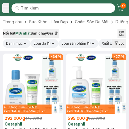
0
Tìm kiếm
Chec
Tìm kiếm
Toggle Menu
Trang chủ
Sức Khỏe - Làm Đẹp
Chăm Sóc Da Mặt
Dưỡng
Nổi bật
Mới nhất
Bán chạy
Giá
Danh mục
Loại da
(1)
Loại sản phẩm
(1)
Xuất xứ thương 
Lọc
-
34
%
-
27
%
Quà tặng: Sữa Rửa Mặt
Quà tặng: Sữa Rửa Mặt
Cetaphil Dịu Nhẹ 59ml(SL có
Cetaphil Dịu Nhẹ 59ml(SL có
hạn)
hạn)
292.000 ₫
595.000 ₫
445.000 ₫
820.000 ₫
Cetaphil
Cetaphil