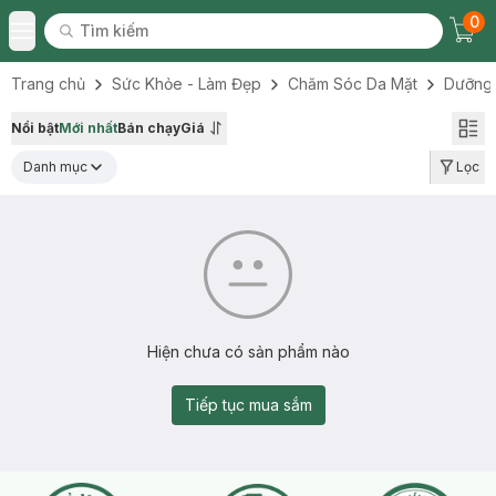
0
Tìm kiếm
Chec
Tìm kiếm
Toggle Menu
Trang chủ
Sức Khỏe - Làm Đẹp
Chăm Sóc Da Mặt
Dưỡng
Nổi bật
Mới nhất
Bán chạy
Giá
Danh mục
Lọc
Hiện chưa có sản phẩm nào
Tiếp tục mua sắm