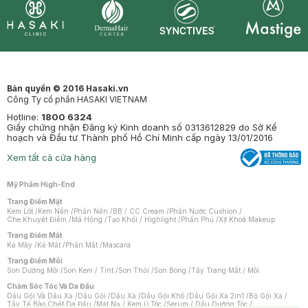
Synctives
Clinic
Dermahair
Mastige
Bản quyền © 2016 Hasaki.vn
Công Ty cổ phần HASAKI VIETNAM
Hotline:
1800 6324
Giấy chứng nhận Đăng ký Kinh doanh số 0313612829 do Sở Kế
hoạch và Đầu tư Thành phố Hồ Chí Minh cấp ngày 13/01/2016
Xem tất cả cửa hàng
Mỹ Phẩm High-End
Trang Điểm Mặt
Kem Lót
/
Kem Nền
/
Phấn Nền
/
BB / CC Cream
/
Phấn Nước Cushion
/
Che Khuyết Điểm
/
Má Hồng
/
Tạo Khối / Highlight
/
Phấn Phủ
/
Xịt Khoá Makeup
Trang Điểm Mắt
Kẻ Mày
/
Kẻ Mắt
/
Phấn Mắt
/
Mascara
Trang Điểm Môi
Son Dưỡng Môi
/
Son Kem / Tint
/
Son Thỏi
/
Son Bóng
/
Tẩy Trang Mắt / Môi
Chăm Sóc Tóc Và Da Đầu
Dầu Gội Và Dầu Xả
/
Dầu Gội
/
Dầu Xả
/
Dầu Gội Khô
/
Dầu Gội Xả 2in1
/
Bộ Gội Xả
/
Tẩy Tế Bào Chết Da Đầu
/
Mặt Nạ / Kem Ủ Tóc
/
Serum / Dầu Dưỡng Tóc
/