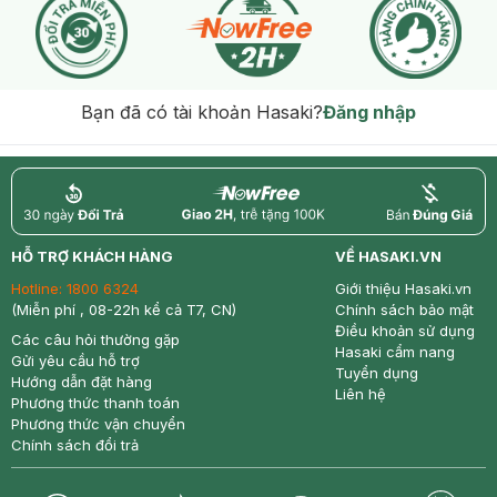
Bạn đã có tài khoản Hasaki?
Đăng nhập
return
nowfree
price
HỖ TRỢ KHÁCH HÀNG
VỀ HASAKI.VN
Hotline:
1800 6324
Giới thiệu Hasaki.vn
(Miễn phí , 08-22h kể cả T7, CN)
Chính sách bảo mật
Điều khoản sử dụng
Các câu hỏi thường gặp
Hasaki cẩm nang
Gửi yêu cầu hỗ trợ
Tuyển dụng
Hướng dẫn đặt hàng
Liên hệ
Phương thức thanh toán
Phương thức vận chuyển
Chính sách đổi trả