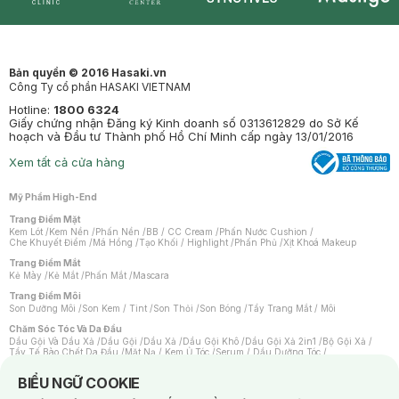
Synctives
Clinic
Dermahair
Mastige
Bản quyền © 2016 Hasaki.vn
Công Ty cổ phần HASAKI VIETNAM
Hotline:
1800 6324
Giấy chứng nhận Đăng ký Kinh doanh số 0313612829 do Sở Kế
hoạch và Đầu tư Thành phố Hồ Chí Minh cấp ngày 13/01/2016
Xem tất cả cửa hàng
Mỹ Phẩm High-End
Trang Điểm Mặt
Kem Lót
/
Kem Nền
/
Phấn Nền
/
BB / CC Cream
/
Phấn Nước Cushion
/
Che Khuyết Điểm
/
Má Hồng
/
Tạo Khối / Highlight
/
Phấn Phủ
/
Xịt Khoá Makeup
Trang Điểm Mắt
Kẻ Mày
/
Kẻ Mắt
/
Phấn Mắt
/
Mascara
Trang Điểm Môi
Son Dưỡng Môi
/
Son Kem / Tint
/
Son Thỏi
/
Son Bóng
/
Tẩy Trang Mắt / Môi
Chăm Sóc Tóc Và Da Đầu
Dầu Gội Và Dầu Xả
/
Dầu Gội
/
Dầu Xả
/
Dầu Gội Khô
/
Dầu Gội Xả 2in1
/
Bộ Gội Xả
/
Tẩy Tế Bào Chết Da Đầu
/
Mặt Nạ / Kem Ủ Tóc
/
Serum / Dầu Dưỡng Tóc
/
Xịt Dưỡng Tóc
/
Thuốc Nhuộm Tóc
/
Sản Phẩm Tạo Kiểu Tóc
/
Dụng Cụ Chăm Sóc Tóc
/
Máy Sấy Tóc
/
Lược
/
Bộ Chăm Sóc Tóc
/
Phụ Kiện Tóc
Notice about cookies usage
BIỂU NGỮ COOKIE
Chăm Sóc Cơ Thể