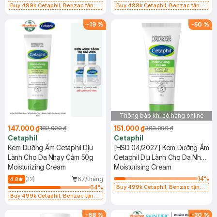
Buy 499k Cetaphil, Benzac tặng
Buy 499k Cetaphil, Benzac tặng
Combo 2 Sữa Rửa Mặt 59ml(SL có
Combo 2 Sữa Rửa Mặt 59ml(SL có
hạn)
hạn)
-
19
%
-
50
%
Thông báo khi có hàng online
147.000 ₫
151.000 ₫
182.000 ₫
303.000 ₫
Cetaphil
Cetaphil
Kem Dưỡng Ẩm Cetaphil Dịu
[HSD 04/2027] Kem Dưỡng Ẩm
Lành Cho Da Nhạy Cảm 50g
Cetaphil Dịu Lành Cho Da Nhạy
Moisturizing Cream
Cảm 100g
Moisturising Cream
14
%
(12)
67/tháng
4.8
64
%
Buy 499k Cetaphil, Benzac tặng
Combo 2 Sữa Rửa Mặt 59ml(SL có
Buy 499k Cetaphil, Benzac tặng
hạn)
Combo 2 Sữa Rửa Mặt 59ml(SL có
hạn)
-
68
%
-
30
%