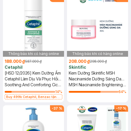
Thông báo khi có hàng online
Thông báo khi có hàng online
188.000 ₫
208.000 ₫
587.000 ₫
298.000 ₫
Cetaphil
Skintific
[HSD 12/2026] Kem Dưỡng Ẩm
Kem Dưỡng Skintific MSH
Cetaphil Làm Dịu Và Phục Hồi
Niacinamide Dưỡng Sáng Da
Chuyên Sâu 45ml
Soothing And Comforting Cica
30g
MSH Niacinamide Brightening
Calming Face Cream
Moisture Gel
14
%
64
%
Buy 499k Cetaphil, Benzac tặng
Combo 2 Sữa Rửa Mặt 59ml(SL có
hạn)
-
37
%
-
17
%