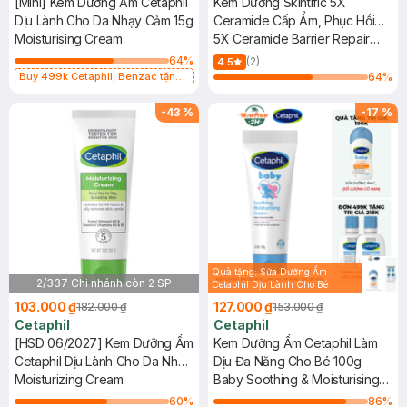
[Mini] Kem Dưỡng Ẩm Cetaphil
Kem Dưỡng Skintific 5X
Dịu Lành Cho Da Nhạy Cảm 15g
Ceramide Cấp Ẩm, Phục Hồi
Moisturising Cream
Da 6g
5X Ceramide Barrier Repair
Moisturize Gel - Mini Size
64
%
(2)
4.5
Buy 499k Cetaphil, Benzac tặng
64
%
Combo 2 Sữa Rửa Mặt 59ml(SL có
hạn)
-
43
%
-
17
%
Quà tặng: Sữa Dưỡng Ẩm
2/337 Chi nhánh còn 2 SP
Cetaphil Dịu Lành Cho Bé
50ml( SL có hạn)
103.000 ₫
127.000 ₫
182.000 ₫
153.000 ₫
Cetaphil
Cetaphil
[HSD 06/2027] Kem Dưỡng Ẩm
Kem Dưỡng Ẩm Cetaphil Làm
Cetaphil Dịu Lành Cho Da Nhạy
Dịu Đa Năng Cho Bé 100g
Cảm 50g
Moisturizing Cream
Baby Soothing & Moisturising
Cream
60
%
86
%