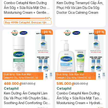
Combo Cetaphil Kem Dưỡng
Kem Dưỡng Tenamyd Cấp Ẩm,
Ẩm 50g + Sữa Rửa Mặt Cho Da
Phục Hồi Và Làm Dịu Da 50g
Nhạy Cảm 250ml (Mới)
Moisturising Cream + Gentle
Doctor Cica Calming Cream
Skin Cleanser (New)
64
%
Buy 499k Cetaphil, Benzac tặng
Combo 2 Sữa Rửa Mặt 59ml(SL có
hạn)
-
20
%
-
27
%
Quà tặng: Sữa Rửa Mặt
Quà tặng: Sữa Rửa Mặt
Cetaphil Dịu Nhẹ 59ml(SL có
Cetaphil Dịu Nhẹ 59ml(SL có
hạn)
hạn)
469.000 ₫
595.000 ₫
587.000 ₫
820.000 ₫
Cetaphil
Cetaphil
Kem Dưỡng Ẩm Cetaphil Làm
Combo Cetaphil Kem Dưỡng
Dịu Và Phục Hồi Chuyên Sâu
Ẩm 50g + Sữa Rửa Mặt Tạo
45ml
Soothing And Comforting Cica
Bọt Cho Da Nhạy Cảm 473ml
Moisturising Cream + Hydrating
Calming Face Cream
Foaming Cream Cleanser