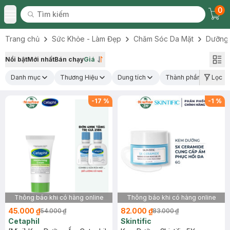
0
Tìm kiếm
Chec
Tìm kiếm
Toggle Menu
Trang chủ
Sức Khỏe - Làm Đẹp
Chăm Sóc Da Mặt
Dưỡng
Nổi bật
Mới nhất
Bán chạy
Giá
Danh mục
Thương Hiệu
Dung tích
Thành phần nổi bật
Lọc
-
17
%
-
1
%
Thông báo khi có hàng online
Thông báo khi có hàng online
45.000 ₫
82.000 ₫
54.000 ₫
83.000 ₫
Cetaphil
Skintific