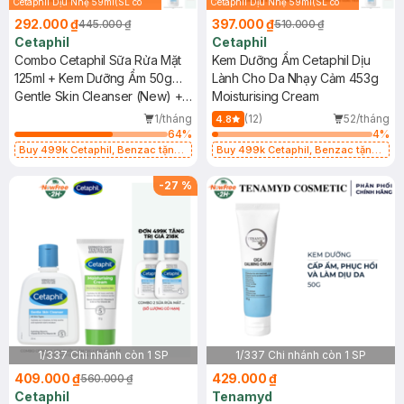
Cetaphil Dịu Nhẹ 59ml(SL có
Cetaphil Dịu Nhẹ 59ml(SL có
hạn)
hạn)
292.000 ₫
397.000 ₫
445.000 ₫
510.000 ₫
Cetaphil
Cetaphil
Combo Cetaphil Sữa Rửa Mặt
Kem Dưỡng Ẩm Cetaphil Dịu
125ml + Kem Dưỡng Ẩm 50g
Lành Cho Da Nhạy Cảm 453g
Dịu Lành Cho Da Nhạy Cảm
Gentle Skin Cleanser (New) +
Moisturising Cream
Moisturising Cream
1/tháng
(12)
52/tháng
4.8
64
%
4
%
Buy 499k Cetaphil, Benzac tặng
Buy 499k Cetaphil, Benzac tặng
Combo 2 Sữa Rửa Mặt 59ml(SL có
Combo 2 Sữa Rửa Mặt 59ml(SL có
hạn)
hạn)
-
27
%
1/337 Chi nhánh còn 1 SP
1/337 Chi nhánh còn 1 SP
409.000 ₫
429.000 ₫
560.000 ₫
Cetaphil
Tenamyd