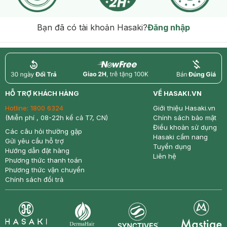
Bạn đã có tài khoản Hasaki?
Đăng nhập
return
nowfree
price
HỖ TRỢ KHÁCH HÀNG
VỀ HASAKI.VN
Hotline:
1800 6324
Giới thiệu Hasaki.vn
(Miễn phí , 08-22h kể cả T7, CN)
Chính sách bảo mật
Điều khoản sử dụng
Các câu hỏi thường gặp
Hasaki cẩm nang
Gửi yêu cầu hỗ trợ
Tuyển dụng
Hướng dẫn đặt hàng
Liên hệ
Phương thức thanh toán
Phương thức vận chuyển
Chính sách đổi trả