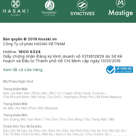
Synctives
Clinic
Dermahair
Mastige
Bản quyền © 2016 Hasaki.vn
Công Ty cổ phần HASAKI VIETNAM
Hotline:
1800 6324
Giấy chứng nhận Đăng ký Kinh doanh số 0313612829 do Sở Kế
hoạch và Đầu tư Thành phố Hồ Chí Minh cấp ngày 13/01/2016
Xem tất cả cửa hàng
Mỹ Phẩm High-End
Trang Điểm Mặt
Kem Lót
/
Kem Nền
/
Phấn Nền
/
BB / CC Cream
/
Phấn Nước Cushion
/
Che Khuyết Điểm
/
Má Hồng
/
Tạo Khối / Highlight
/
Phấn Phủ
/
Xịt Khoá Makeup
Trang Điểm Mắt
Kẻ Mày
/
Kẻ Mắt
/
Phấn Mắt
/
Mascara
Trang Điểm Môi
Son Dưỡng Môi
/
Son Kem / Tint
/
Son Thỏi
/
Son Bóng
/
Tẩy Trang Mắt / Môi
Chăm Sóc Tóc Và Da Đầu
Dầu Gội Và Dầu Xả
/
Dầu Gội
/
Dầu Xả
/
Dầu Gội Khô
/
Dầu Gội Xả 2in1
/
Bộ Gội Xả
/
Tẩy Tế Bào Chết Da Đầu
/
Mặt Nạ / Kem Ủ Tóc
/
Serum / Dầu Dưỡng Tóc
/