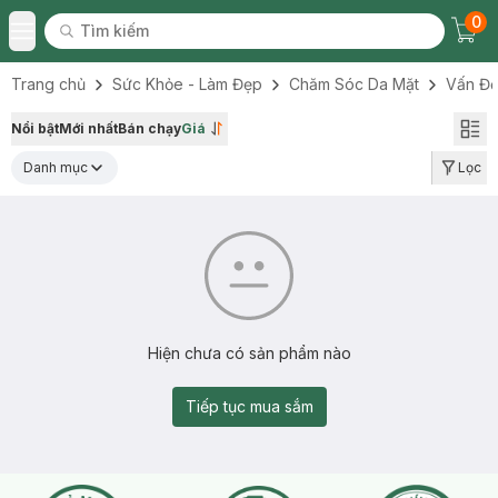
0
Tìm kiếm
Chec
Tìm kiếm
Toggle Menu
Trang chủ
Sức Khỏe - Làm Đẹp
Chăm Sóc Da Mặt
Vấn Đề
Nổi bật
Mới nhất
Bán chạy
Giá
Danh mục
Lọc
Hiện chưa có sản phẩm nào
Tiếp tục mua sắm