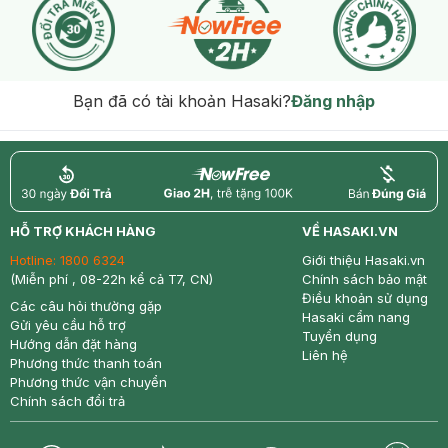
Bạn đã có tài khoản Hasaki?
Đăng nhập
return
nowfree
price
HỖ TRỢ KHÁCH HÀNG
VỀ HASAKI.VN
Hotline:
1800 6324
Giới thiệu Hasaki.vn
(Miễn phí , 08-22h kể cả T7, CN)
Chính sách bảo mật
Điều khoản sử dụng
Các câu hỏi thường gặp
Hasaki cẩm nang
Gửi yêu cầu hỗ trợ
Tuyển dụng
Hướng dẫn đặt hàng
Liên hệ
Phương thức thanh toán
Phương thức vận chuyển
Chính sách đổi trả