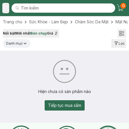
0
Tìm kiếm
Chec
Tìm kiếm
Toggle Menu
Trang chủ
Sức Khỏe - Làm Đẹp
Chăm Sóc Da Mặt
Mặt Nạ
Nổi bật
Mới nhất
Bán chạy
Giá
Danh mục
Lọc
Hiện chưa có sản phẩm nào
Tiếp tục mua sắm