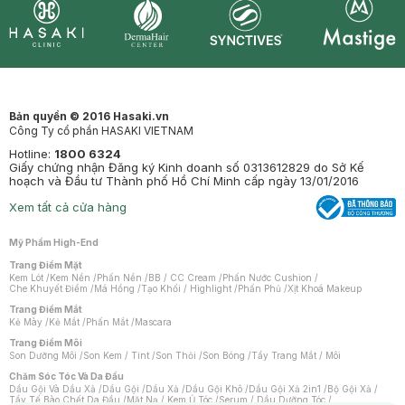
Synctives
Clinic
Dermahair
Mastige
Bản quyền © 2016 Hasaki.vn
Công Ty cổ phần HASAKI VIETNAM
Hotline:
1800 6324
Giấy chứng nhận Đăng ký Kinh doanh số 0313612829 do Sở Kế
hoạch và Đầu tư Thành phố Hồ Chí Minh cấp ngày 13/01/2016
Xem tất cả cửa hàng
Mỹ Phẩm High-End
Trang Điểm Mặt
Kem Lót
/
Kem Nền
/
Phấn Nền
/
BB / CC Cream
/
Phấn Nước Cushion
/
Che Khuyết Điểm
/
Má Hồng
/
Tạo Khối / Highlight
/
Phấn Phủ
/
Xịt Khoá Makeup
Trang Điểm Mắt
Kẻ Mày
/
Kẻ Mắt
/
Phấn Mắt
/
Mascara
Trang Điểm Môi
Son Dưỡng Môi
/
Son Kem / Tint
/
Son Thỏi
/
Son Bóng
/
Tẩy Trang Mắt / Môi
Chăm Sóc Tóc Và Da Đầu
Dầu Gội Và Dầu Xả
/
Dầu Gội
/
Dầu Xả
/
Dầu Gội Khô
/
Dầu Gội Xả 2in1
/
Bộ Gội Xả
/
Tẩy Tế Bào Chết Da Đầu
/
Mặt Nạ / Kem Ủ Tóc
/
Serum / Dầu Dưỡng Tóc
/