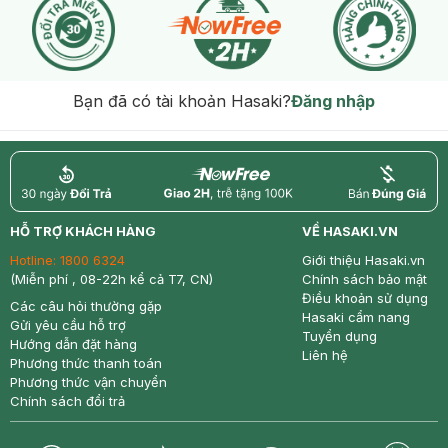
Bạn đã có tài khoản Hasaki?
Đăng nhập
return
nowfree
price
HỖ TRỢ KHÁCH HÀNG
VỀ HASAKI.VN
Hotline:
1800 6324
Giới thiệu Hasaki.vn
(Miễn phí , 08-22h kể cả T7, CN)
Chính sách bảo mật
Điều khoản sử dụng
Các câu hỏi thường gặp
Hasaki cẩm nang
Gửi yêu cầu hỗ trợ
Tuyển dụng
Hướng dẫn đặt hàng
Liên hệ
Phương thức thanh toán
Phương thức vận chuyển
Chính sách đổi trả