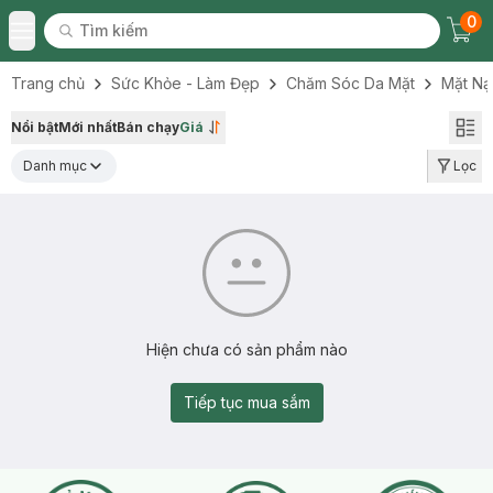
0
Tìm kiếm
Chec
Tìm kiếm
Toggle Menu
Trang chủ
Sức Khỏe - Làm Đẹp
Chăm Sóc Da Mặt
Mặt Nạ
Nổi bật
Mới nhất
Bán chạy
Giá
Danh mục
Lọc
Hiện chưa có sản phẩm nào
Tiếp tục mua sắm