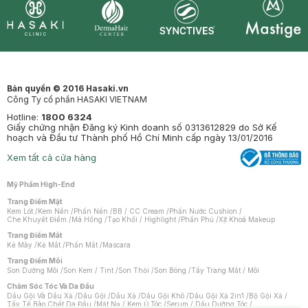
Synctives
Clinic
Dermahair
Mastige
Bản quyền © 2016 Hasaki.vn
Công Ty cổ phần HASAKI VIETNAM
Hotline:
1800 6324
Giấy chứng nhận Đăng ký Kinh doanh số 0313612829 do Sở Kế
hoạch và Đầu tư Thành phố Hồ Chí Minh cấp ngày 13/01/2016
Xem tất cả cửa hàng
Mỹ Phẩm High-End
Trang Điểm Mặt
Kem Lót
/
Kem Nền
/
Phấn Nền
/
BB / CC Cream
/
Phấn Nước Cushion
/
Che Khuyết Điểm
/
Má Hồng
/
Tạo Khối / Highlight
/
Phấn Phủ
/
Xịt Khoá Makeup
Trang Điểm Mắt
Kẻ Mày
/
Kẻ Mắt
/
Phấn Mắt
/
Mascara
Trang Điểm Môi
Son Dưỡng Môi
/
Son Kem / Tint
/
Son Thỏi
/
Son Bóng
/
Tẩy Trang Mắt / Môi
Chăm Sóc Tóc Và Da Đầu
Dầu Gội Và Dầu Xả
/
Dầu Gội
/
Dầu Xả
/
Dầu Gội Khô
/
Dầu Gội Xả 2in1
/
Bộ Gội Xả
/
Tẩy Tế Bào Chết Da Đầu
/
Mặt Nạ / Kem Ủ Tóc
/
Serum / Dầu Dưỡng Tóc
/