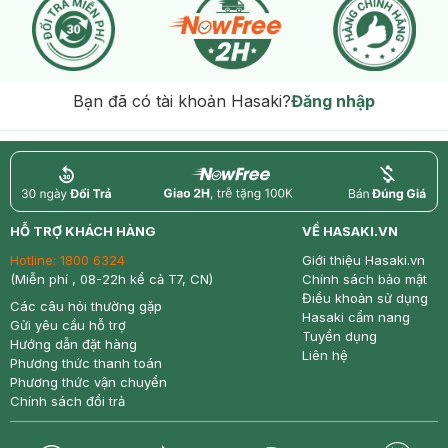
Bạn đã có tài khoản Hasaki?
Đăng nhập
return
nowfree
price
HỖ TRỢ KHÁCH HÀNG
VỀ HASAKI.VN
Hotline:
1800 6324
Giới thiệu Hasaki.vn
(Miễn phí , 08-22h kể cả T7, CN)
Chính sách bảo mật
Điều khoản sử dụng
Các câu hỏi thường gặp
Hasaki cẩm nang
Gửi yêu cầu hỗ trợ
Tuyển dụng
Hướng dẫn đặt hàng
Liên hệ
Phương thức thanh toán
Phương thức vận chuyển
Chính sách đổi trả