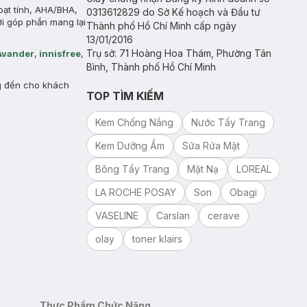
oạt tính, AHA/BHA,
0313612829 do Sở Kế hoạch và Đầu tư
ời góp phần mang lại
Thành phố Hồ Chí Minh cấp ngày
13/01/2016
Trụ sở: 71 Hoàng Hoa Thám, Phường Tân
Avander
,
innisfree
,
Bình, Thành phố Hồ Chí Minh
g đến cho khách
TOP TÌM KIẾM
Kem Chống Nắng
Nước Tẩy Trang
Kem Dưỡng Ẩm
Sữa Rửa Mặt
Bông Tẩy Trang
Mặt Nạ
LOREAL
LA ROCHE POSAY
Son
Obagi
VASELINE
Carslan
cerave
olay
toner klairs
Thực Phẩm Chức Năng