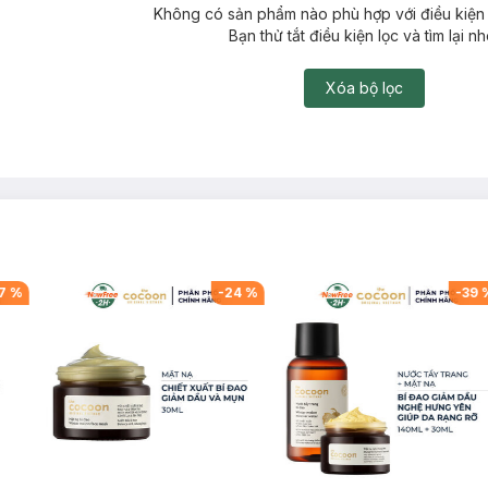
Không có sản phẩm nào phù hợp với điều kiện 
Bạn thử tắt điều kiện lọc và tìm lại nh
Xóa bộ lọc
7
%
-
24
%
-
39