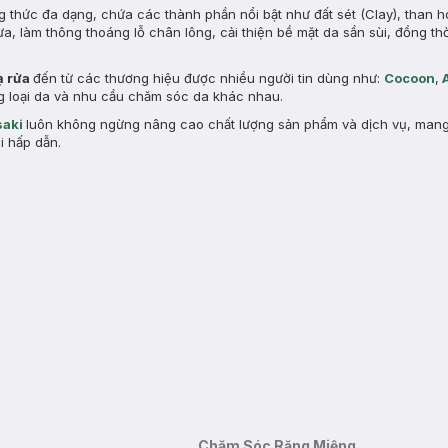
g thức đa dạng, chứa các thành phần nổi bật như đất sét (Clay), than h
ừa, làm thông thoáng lỗ chân lông, cải thiện bề mặt da sần sùi, đồng th
ạ rửa
đến từ các thương hiệu được nhiều người tin dùng như:
Cocoon
,
ừng loại da và nhu cầu chăm sóc da khác nhau.
aki
luôn không ngừng nâng cao chất lượng sản phẩm và dịch vụ, man
i hấp dẫn.
Chăm Sóc Răng Miệng