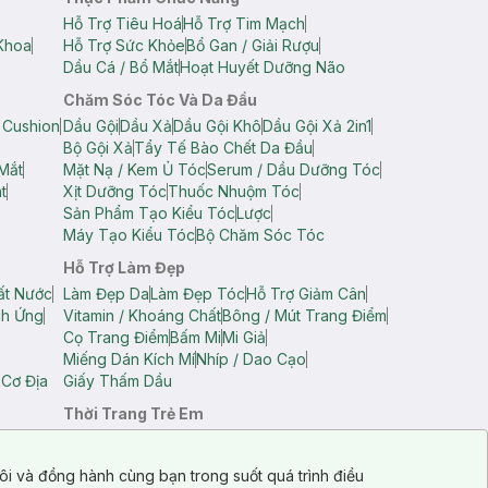
Hỗ Trợ Tiêu Hoá
Hỗ Trợ Tim Mạch
Khoa
Hỗ Trợ Sức Khỏe
Bổ Gan / Giải Rượu
Dầu Cá / Bổ Mắt
Hoạt Huyết Dưỡng Não
Chăm Sóc Tóc Và Da Đầu
 Cushion
Dầu Gội
Dầu Xả
Dầu Gội Khô
Dầu Gội Xả 2in1
Bộ Gội Xả
Tẩy Tế Bào Chết Da Đầu
Mắt
Mặt Nạ / Kem Ủ Tóc
Serum / Dầu Dưỡng Tóc
t
Xịt Dưỡng Tóc
Thuốc Nhuộm Tóc
Sản Phẩm Tạo Kiểu Tóc
Lược
Máy Tạo Kiểu Tóc
Bộ Chăm Sóc Tóc
Hỗ Trợ Làm Đẹp
ất Nước
Làm Đẹp Da
Làm Đẹp Tóc
Hỗ Trợ Giảm Cân
ch Ứng
Vitamin / Khoáng Chất
Bông / Mút Trang Điểm
Cọ Trang Điểm
Bấm Mi
Mi Giả
Miếng Dán Kích Mí
Nhíp / Dao Cạo
 Cơ Địa
Giấy Thấm Dầu
Thời Trang Trẻ Em
op Nam
Áo Dây Trẻ Em
Áo Thun Trẻ Em
Áo Sát Nách Trẻ Em
Quần Short Trẻ Em
ôi và đồng hành cùng bạn trong suốt quá trình điều