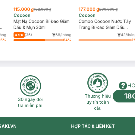
115.000 ₫
177.000 ₫
152.000 ₫
290.000 ₫
Cocoon
Cocoon
Mặt Nạ Cocoon Bí Đao Giảm
Combo Cocoon Nước Tẩy
Dầu & Mụn 30ml
Trang Bí Đao Giảm Dầu
140ml + Mặt Nạ Nghệ Hưng
háng
(36)
68/tháng
43/thán
4.9
Yên Giúp Da Rạng Rỡ 30ml
45
%
64
%
1
HO
18
n phí 2H
30 ngày đổi trả miễn phí
Thương hiệu uy 
Thương hiệu
30 ngày đổi
uy tín toàn
trả miễn phí
cầu
SAKI.VN
HỢP TÁC & LIÊN KẾT