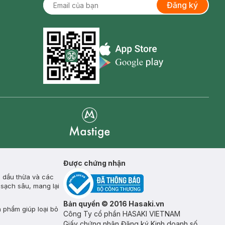
Đăng ký
Appstore icon
Goolge Play icon
Mastige
Được chứng nhận
, dầu thừa và các
 sạch sâu, mang lại
Bản quyền © 2016 Hasaki.vn
n phẩm giúp loại bỏ
Công Ty cổ phần HASAKI VIETNAM
Giấy chứng nhận Đăng ký Kinh doanh số