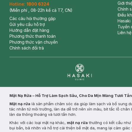
Giới th
Hotline:
1800 6324
Chính 
(Miễn phí , 08-22h kể cả T7, CN)
Điều k
Các câu hỏi thường gặp
Hasaki
Gửi yêu cầu hỗ trợ
Tuyển 
Hướng dẫn đặt hàng
Liên hệ
Phương thức thanh toán
Phương thức vận chuyển
Chính sách đổi trả
Clinic
Mặt Nạ Rửa – Hỗ Trợ Làm Sạch Sâu, Cho Da Mịn Màng Tươi Tắn
Mặt nạ rửa
là sản phẩm chăm sóc da giúp làm sạch và bổ sung dưỡ
tác nhân từ môi trường, làn da dễ trở nên xỉn màu, bít tắc lỗ châ
làn da thông thoáng và tươi tắn hơn.
Khác với các loại mặt nạ khác,
mặt nạ rửa
thường có kết cấu như k
bụi bẩn, bã nhờn và hỗ trợ cải thiện bề mặt da, mang lại cảm giác