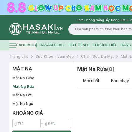
Kem Chống Nắng
Tẩy Trang
Sữa Rửa
Logo
DANH MỤC
HASAKI DEALS
HOT DEALS
THƯƠNG HIỆU
HÀNG 
Hamburger icon
Trang chủ
Sức Khỏe - Làm Đẹp
Chăm Sóc Da Mặt
Mặt N
MẶT NẠ
Mặt Nạ Rửa
(
0
)
Mặt Nạ Giấy
Mới nhất
Bán chạy
Mặt Nạ Rửa
Mặt Nạ Lột
Mặt Nạ Ngủ
KHOẢNG GIÁ