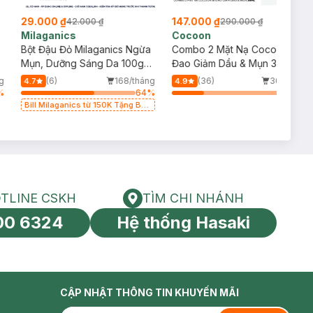
29.000 ₫
147.000 ₫
42.000 ₫
290.000 ₫
Milaganics
Cocoon
Bột Đậu Đỏ Milaganics Ngừa
Combo 2 Mặt Nạ Cocoon Bí
Mụn, Dưỡng Sáng Da 100g
Đao Giảm Dầu & Mụn 30ml
(Túi)
g
(6)
168/tháng
(36)
30/tháng
4.7
4.9
%
64
%
28
%
Bill Milaganics từ 150K Tặng Bột
Diếp Cá Milaganics Giảm Mụn,
Mờ Vết Thâm 100g (SL Có Hạn)
TLINE CSKH
TÌM CHI NHÁNH
HOTLINE CSKH
Tìm chi nhánh
00 6324
Hệ thống Hasaki
tín toàn cầu
CẬP NHẬT THÔNG TIN KHUYẾN MÃI