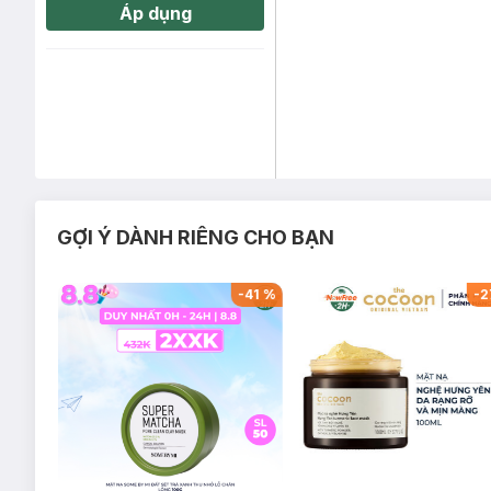
Áp dụng
GỢI Ý DÀNH RIÊNG CHO BẠN
-
31
%
-
41
%
-
2