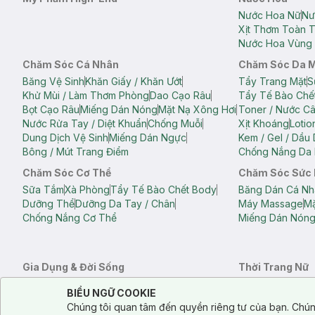
Nước Hoa Nữ
Nư
Xịt Thơm Toàn 
Nước Hoa Vùng 
Chăm Sóc Cá Nhân
Chăm Sóc Da 
Băng Vệ Sinh
Khăn Giấy / Khăn Ướt
Tẩy Trang Mặt
S
Khử Mùi / Làm Thơm Phòng
Dao Cạo Râu
Tẩy Tế Bào Chế
Bọt Cạo Râu
Miếng Dán Nóng
Mặt Nạ Xông Hơi
Toner / Nước C
Nước Rửa Tay / Diệt Khuẩn
Chống Muỗi
Xịt Khoáng
Lotio
Dung Dịch Vệ Sinh
Miếng Dán Ngực
Kem / Gel / Dầu
Bông / Mút Trang Điểm
Chống Nắng Da 
Chăm Sóc Cơ Thể
Chăm Sóc Sức
Sữa Tắm
Xà Phòng
Tẩy Tế Bào Chết Body
Băng Dán Cá Nh
Dưỡng Thể
Dưỡng Da Tay / Chân
Máy Massage
Mặ
Chống Nắng Cơ Thể
Miếng Dán Nón
Gia Dụng & Đời Sống
Thời Trang Nữ
Khăn Tắm
Bông Tắm / Phụ Kiện Tắm
Áo Crop Top N
Notice about cookies usage
Cookie Consent
BIỂU NGỮ COOKIE
Phụ Kiện Điện Thoại
Quạt Cầm Tay / Quạt Mini
Áo Thun Nữ
Áo 
Chúng tôi quan tâm đến quyền riêng tư của bạn. Chún
Khử Mùi / Làm Thơm Phòng
Nước Giặt
Nước Xả
Quần Lót Nữ
Quầ