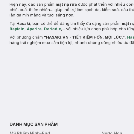
Hiện nay, các sản phẩm
mặt nạ rửa
được phát triển với nhiều côn
chiết xuất thiên nhiên… giúp: hỗ trợ làm sạch da, kiểm soát dầu th
làn da mịn màng và tươi sáng hơn.
Tại
Hasaki
, bạn có thể dễ dàng tìm thấy đa dạng sản phẩm
mặt n
Beplain
,
Aperire
,
Derladie
,... với nhiều lựa chọn phù hợp cho t
Với phương châm
"HASAKI.VN - TIẾT KIỆM HƠN. MỌI LÚC."
,
Has
hàng trải nghiệm mua sắm tiện lợi, nhanh chóng cùng nhiều ưu đã
DANH MỤC SẢN PHẨM
Mỹ Phẩm High-End
Nước Hoa