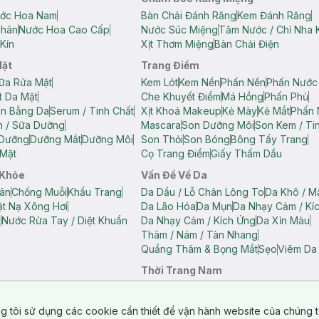
ớc Hoa Nam
Bàn Chải Đánh Răng
Kem Đánh Răng
Thân
Nước Hoa Cao Cấp
Nước Súc Miệng
Tăm Nước / Chỉ Nha 
Kín
Xịt Thơm Miệng
Bàn Chải Điện
Mặt
Trang Điểm
ữa Rửa Mặt
Kem Lót
Kem Nền
Phấn Nền
Phấn Nước
t Da Mặt
Che Khuyết Điểm
Má Hồng
Phấn Phủ
ân Bằng Da
Serum / Tinh Chất
Xịt Khoá Makeup
Kẻ Mày
Kẻ Mắt
Phấn 
n / Sữa Dưỡng
Mascara
Son Dưỡng Môi
Son Kem / Tin
 Dưỡng
Dưỡng Mắt
Dưỡng Môi
Son Thỏi
Son Bóng
Bông Tẩy Trang
Mặt
Cọ Trang Điểm
Giấy Thấm Dầu
 Khỏe
Vấn Đề Về Da
ân
Chống Muỗi
Khẩu Trang
Da Dầu / Lỗ Chân Lông To
Da Khô / M
t Nạ Xông Hơi
Da Lão Hóa
Da Mụn
Da Nhạy Cảm / Kí
g
Nước Rửa Tay / Diệt Khuẩn
Da Nhạy Cảm / Kích Ứng
Da Xỉn Màu
Thâm / Nám / Tàn Nhang
Quầng Thâm & Bọng Mắt
Sẹo
Viêm Da
Thời Trang Nam
ữ
Áo Hai Dây Nữ
Áo Polo Nữ
Áo Polo Nam
Áo Thun Nam
Áo Tank T
Tank Top Nữ
Quần Dài Nữ
Quần Lót Nam
Quần Short Nam
g tôi sử dụng các cookie cần thiết để vận hành website của chúng t
n Short Nữ