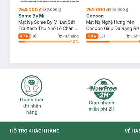
254.000 ₫
252.000 ₫
432.000 ₫
345.000 ₫
Some By Mi
Cocoon
Sóc
Mặt Nạ Some By Mi Đất Sét
Mặt Nạ Nghệ Hưng Yên
Trà Xanh Thu Nhỏ Lỗ Chân
Cocoon Giúp Da Rạng Rỡ
Lông 100g
Mịn Màng 100ml
/tháng
(19)
44/tháng
(35)
33/t
4.7
4.9
23
%
12
%
Thanh toán khi nhận hàng
Giao nhanh miễ
Thanh toán
Giao nhanh
khi nhận
miễn phí 2H
hàng
HỖ TRỢ KHÁCH HÀNG
VỀ HA