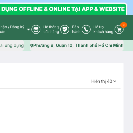
0
nhập
/
Đăng ký
Hệ thống
Bảo
Hỗ trợ
User Icon
Store Icon
Warranty Icon
Phone Icon
Cart I
oản
cửa hàng
hành
khách hàng
ải ứng dụng
Phường 8, Quận 10, Thành phố Hồ Chí Minh
Map icon
Hiển thị
40