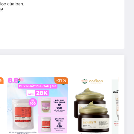
lọc của bạn.
é!
%
-
31
%
-
49
%