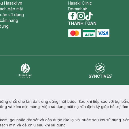
iệu Hasaki.vn
Hasaki Clinic
sách bảo mật
Dermahair
hoản sử dụng
 cẩm nang
facebook
THANH TOÁN
instagram
tiktok
dụng
master card
ATM card
visa card
Synctives
Dermahair
ng chất cho làn da trong cùng một bước. Sau khi tiếp xúc với bụi bẩn
n lông và kém mịn màng. Việc sử dụng mặt nạ rửa định kỳ giúp hỗ trợ làm
em, gel hoặc đất sét và cần được rửa lại với nước sau khi sử dụng. Sả
 sạch mịn và dễ chịu sau khi sử dụng.