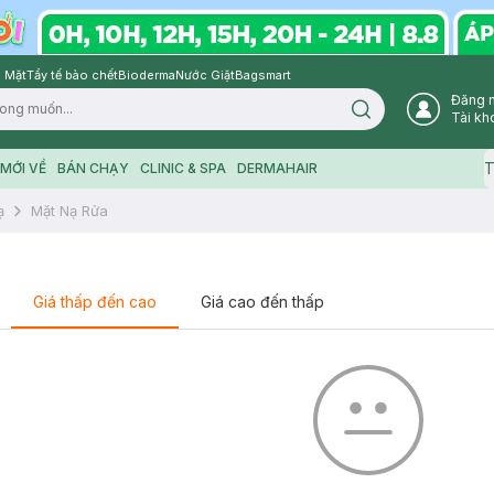
 Mặt
Tẩy tế bào chết
Bioderma
Nước Giặt
Bagsmart
Đăng 
Search icon
Tài kh
T
MỚI VỀ
BÁN CHẠY
CLINIC & SPA
DERMAHAIR
ạ
Mặt Nạ Rửa
Giá thấp đến cao
Giá cao đến thấp