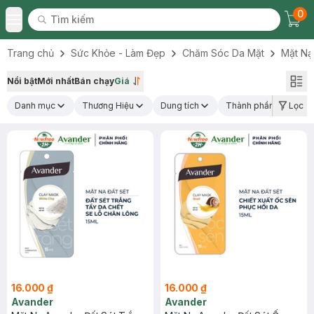
0
Tìm kiếm
Chec
Tìm kiếm
Toggle Menu
Trang chủ
Sức Khỏe - Làm Đẹp
Chăm Sóc Da Mặt
Mặt Nạ
Nổi bật
Mới nhất
Bán chạy
Giá
Danh mục
Thương Hiệu
Dung tích
Thành phần nổi bật
Lọc
(1
16.000 ₫
16.000 ₫
Avander
Avander