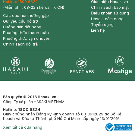
Hotline:
1800 6324
Giới thiệu Hasaki.vn
(Miễn phí , 08-22h kể cả T7, CN)
Chính sách bảo mật
Điều khoản sử dụng
Các câu hỏi thường gặp
Hasaki cẩm nang
Gửi yêu cầu hỗ trợ
Tuyển dụng
Hướng dẫn đặt hàng
Liên hệ
Phương thức thanh toán
Phương thức vận chuyển
Chính sách đổi trả
Synctives
Clinic
Dermahair
Mastige
Bản quyền © 2016 Hasaki.vn
Công Ty cổ phần HASAKI VIETNAM
Hotline:
1800 6324
Giấy chứng nhận Đăng ký Kinh doanh số 0313612829 do Sở Kế
hoạch và Đầu tư Thành phố Hồ Chí Minh cấp ngày 13/01/2016
Xem tất cả cửa hàng