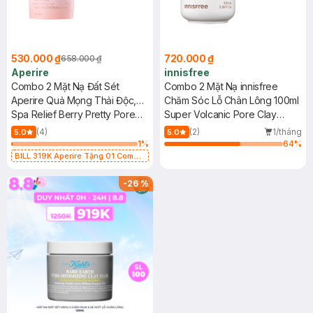
530.000 ₫
720.000 ₫
658.000 ₫
Aperire
innisfree
Combo 2 Mặt Nạ Đất Sét
Combo 2 Mặt Nạ innisfree
Aperire Quả Mọng Thải Độc,
Chăm Sóc Lỗ Chân Lông 100ml
Làm Sáng Da 120g
Spa Relief Berry Pretty Pore
Super Volcanic Pore Clay
Mask
Mask
(4)
(2)
1/tháng
5.0
5.0
1
%
64
%
BILL 319K Aperire Tặng 01 Combo
2 Mặt Nạ Sur.Medic+ Cấp Nước,
Cấp Ẩm 30g (SL có hạn)
-
26
%