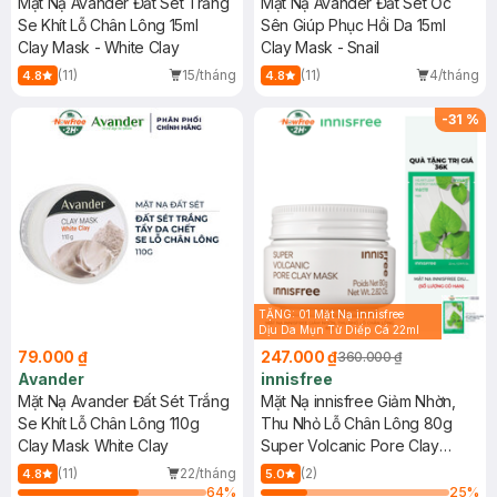
Mặt Nạ Avander Đất Sét Trắng
Mặt Nạ Avander Đất Sét Ốc
Se Khít Lỗ Chân Lông 15ml
Sên Giúp Phục Hồi Da 15ml
Clay Mask - White Clay
Clay Mask - Snail
(11)
15/tháng
(11)
4/tháng
4.8
4.8
-
31
%
TẶNG: 01 Mặt Nạ innisfree
Dịu Da Mụn Từ Diếp Cá 22ml
(SL có hạn)
79.000 ₫
247.000 ₫
360.000 ₫
Avander
innisfree
Mặt Nạ Avander Đất Sét Trắng
Mặt Nạ innisfree Giảm Nhờn,
Se Khít Lỗ Chân Lông 110g
Thu Nhỏ Lỗ Chân Lông 80g
Clay Mask White Clay
Super Volcanic Pore Clay
Mask
(11)
22/tháng
(2)
4.8
5.0
64
%
25
%