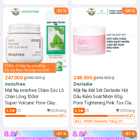
-
31
%
-
38
%
TẶNG: 01 Mặt Nạ innisfree
Dịu Da Mụn Từ Diếp Cá 22ml
(SL có hạn)
247.000 ₫
248.000 ₫
360.000 ₫
400.000 ₫
innisfree
Derladie
Mặt Nạ innisfree Chăm Sóc Lỗ
Mặt Nạ Đất Sét Derladie Hút
Chân Lông 100ml
Dầu Kiểm Soát Nhờn 60g
Super Volcanic Pore Clay
Pore Tightening Pink Tox Clay
Mask
Mask
(2)
65/tháng
(1)
13/tháng
5.0
5.0
39
%
64
%
BILL 399K Derladie Tặng 01
Combo 2 Mặt Nạ Derladie Phục
Hồi Da Khô 30ml (SL có hạn)
-
41
%
-
61
%