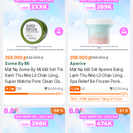
254.000 ₫
258.000 ₫
432.000 ₫
658.000 ₫
Some By Mi
Aperire
Mặt Nạ Some By Mi Đất Sét Trà
Mặt Nạ Đất Sét Aperire Băng
Xanh Thu Nhỏ Lỗ Chân Lông
Lạnh Thu Nhỏ Lỗ Chân Lông
100g
Super Matcha Pore Clean Clay
120g
Spa Relief Be Frozen Pore
Mask
Mask
(19)
44/tháng
(4)
82/tháng
4.7
5.0
46
%
22
%
BILL 319K Aperire Tặng 01 Combo
2 Mặt Nạ Sur.Medic+ Cấp Nước,
Cấp Ẩm 30g (SL có hạn)
-
58
%
-
21
%