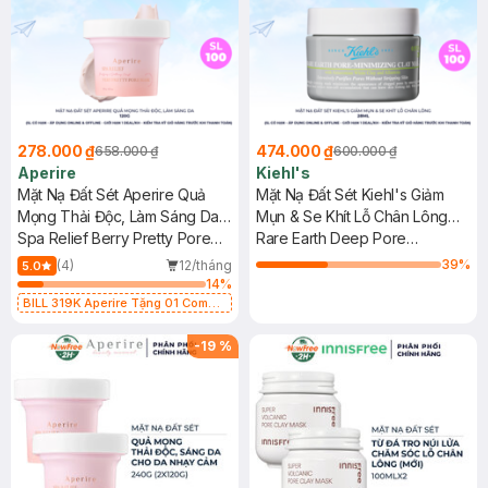
278.000 ₫
474.000 ₫
658.000 ₫
600.000 ₫
Aperire
Kiehl's
Mặt Nạ Đất Sét Aperire Quả
Mặt Nạ Đất Sét Kiehl's Giảm
Mọng Thải Độc, Làm Sáng Da
Mụn & Se Khít Lỗ Chân Lông
120g
Spa Relief Berry Pretty Pore
28ml
Rare Earth Deep Pore
Mask
Cleansing Mask
39
%
(4)
12/tháng
5.0
14
%
BILL 319K Aperire Tặng 01 Combo
2 Mặt Nạ Sur.Medic+ Cấp Nước,
Cấp Ẩm 30g (SL có hạn)
-
19
%