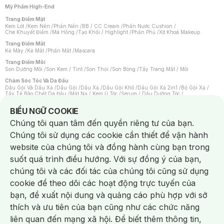
Mỹ Phẩm High-End
Trang Điểm Mặt
Kem Lót
/
Kem Nền
/
Phấn Nền
/
BB / CC Cream
/
Phấn Nước Cushion
/
Che Khuyết Điểm
/
Má Hồng
/
Tạo Khối / Highlight
/
Phấn Phủ
/
Xịt Khoá Makeup
Trang Điểm Mắt
Kẻ Mày
/
Kẻ Mắt
/
Phấn Mắt
/
Mascara
Trang Điểm Môi
Son Dưỡng Môi
/
Son Kem / Tint
/
Son Thỏi
/
Son Bóng
/
Tẩy Trang Mắt / Môi
Chăm Sóc Tóc Và Da Đầu
Dầu Gội Và Dầu Xả
/
Dầu Gội
/
Dầu Xả
/
Dầu Gội Khô
/
Dầu Gội Xả 2in1
/
Bộ Gội Xả
/
Tẩy Tế Bào Chết Da Đầu
/
Mặt Nạ / Kem Ủ Tóc
/
Serum / Dầu Dưỡng Tóc
/
Xịt Dưỡng Tóc
/
Thuốc Nhuộm Tóc
/
Sản Phẩm Tạo Kiểu Tóc
/
Dụng Cụ Chăm Sóc Tóc
/
Máy Sấy Tóc
/
Lược
/
Bộ Chăm Sóc Tóc
/
Phụ Kiện Tóc
Notice about cookies usage
BIỂU NGỮ COOKIE
Chăm Sóc Cơ Thể
Chúng tôi quan tâm đến quyền riêng tư của bạn.
Kem Tẩy Lông
/
Dụng Cụ Tẩy Lông
Chúng tôi sử dụng các cookie cần thiết để vận hành
Nước Hoa
Nước Hoa Nữ
/
Nước Hoa Nam
/
Nước Hoa Cao Cấp
/
Xịt Thơm Toàn Thân
/
website của chúng tôi và đồng hành cùng bạn trong
Nước Hoa Vùng Kín
suốt quá trình điều hướng. Với sự đồng ý của bạn,
Chăm Sóc Cá Nhân
Chống Muỗi
/
Khẩu Trang
/
Máy Massage
/
Mặt Nạ Xông Hơi
/
Nước Rửa Tay
/
chúng tôi và các đối tác của chúng tôi cũng sử dụng
Sản Phẩm Chăm Sóc Khác
/
Bàn Chải Đánh Răng
/
Bàn Chải Điện
/
Hỗ Trợ Trắng Răng
/
Kem Đánh Răng
/
Máy Tăm Nước
/
Nước Súc Miệng
/
cookie để theo dõi các hoạt động trực tuyến của
Tăm / Chỉ Nha Khoa
/
Xịt Thơm Miệng
/
Dung Dịch Vệ Sinh
/
Dưỡng Vùng Kín
/
Khăn Ướt Vệ Sinh Vùng Kín
/
Băng Vệ Sinh
/
Tampon
/
Bọt Cạo Râu
/
Dao Cạo Râu
/
bạn, đề xuất nội dung và quảng cáo phù hợp với sở
Máy Cạo Râu
Chat i
thích và ưu tiên của bạn cũng như các chức năng
Vấn Đề Về Da
Da Dầu / Lỗ Chân Lông To
/
Da Khô / Mất Nước
/
Da Lão Hóa
/
Da Mụn
/
liên quan đến mạng xã hội. Để biết thêm thông tin,
Da Nhạy Cảm / Kích Ứng
/
Da Xỉn Màu
/
Thâm / Nám / Tàn Nhang
/