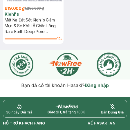
919.000 ₫
1.250.000 ₫
Kiehl's
Mặt Nạ Đất Sét Kiehl's Giảm
Mụn & Se Khít Lỗ Chân Lông
125ml
Rare Earth Deep Pore
Cleansing Mask
1
%
Bạn đã có tài khoản Hasaki?
Đăng nhập
return
nowfree
price
HỖ TRỢ KHÁCH HÀNG
VỀ HASAKI.VN