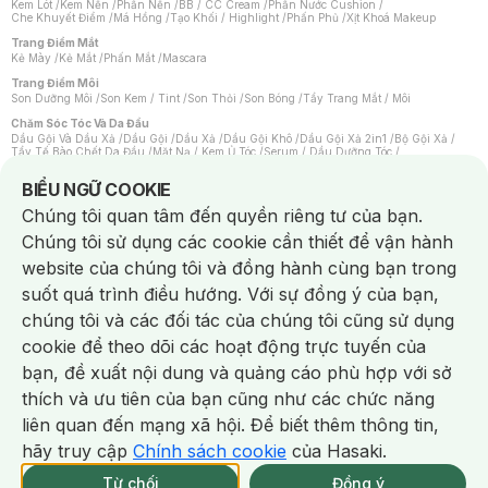
Kem Lót
/
Kem Nền
/
Phấn Nền
/
BB / CC Cream
/
Phấn Nước Cushion
/
Che Khuyết Điểm
/
Má Hồng
/
Tạo Khối / Highlight
/
Phấn Phủ
/
Xịt Khoá Makeup
Trang Điểm Mắt
Kẻ Mày
/
Kẻ Mắt
/
Phấn Mắt
/
Mascara
Trang Điểm Môi
Son Dưỡng Môi
/
Son Kem / Tint
/
Son Thỏi
/
Son Bóng
/
Tẩy Trang Mắt / Môi
Chăm Sóc Tóc Và Da Đầu
Dầu Gội Và Dầu Xả
/
Dầu Gội
/
Dầu Xả
/
Dầu Gội Khô
/
Dầu Gội Xả 2in1
/
Bộ Gội Xả
/
Tẩy Tế Bào Chết Da Đầu
/
Mặt Nạ / Kem Ủ Tóc
/
Serum / Dầu Dưỡng Tóc
/
Xịt Dưỡng Tóc
/
Thuốc Nhuộm Tóc
/
Sản Phẩm Tạo Kiểu Tóc
/
Dụng Cụ Chăm Sóc Tóc
/
Máy Sấy Tóc
/
Lược
/
Bộ Chăm Sóc Tóc
/
Phụ Kiện Tóc
Notice about cookies usage
BIỂU NGỮ COOKIE
Chăm Sóc Cơ Thể
Chúng tôi quan tâm đến quyền riêng tư của bạn.
Kem Tẩy Lông
/
Dụng Cụ Tẩy Lông
Chúng tôi sử dụng các cookie cần thiết để vận hành
Nước Hoa
Nước Hoa Nữ
/
Nước Hoa Nam
/
Nước Hoa Cao Cấp
/
Xịt Thơm Toàn Thân
/
website của chúng tôi và đồng hành cùng bạn trong
Nước Hoa Vùng Kín
suốt quá trình điều hướng. Với sự đồng ý của bạn,
Chăm Sóc Cá Nhân
Chống Muỗi
/
Khẩu Trang
/
Máy Massage
/
Mặt Nạ Xông Hơi
/
Nước Rửa Tay
/
chúng tôi và các đối tác của chúng tôi cũng sử dụng
Sản Phẩm Chăm Sóc Khác
/
Bàn Chải Đánh Răng
/
Bàn Chải Điện
/
Hỗ Trợ Trắng Răng
/
Kem Đánh Răng
/
Máy Tăm Nước
/
Nước Súc Miệng
/
cookie để theo dõi các hoạt động trực tuyến của
Tăm / Chỉ Nha Khoa
/
Xịt Thơm Miệng
/
Dung Dịch Vệ Sinh
/
Dưỡng Vùng Kín
/
Khăn Ướt Vệ Sinh Vùng Kín
/
Băng Vệ Sinh
/
Tampon
/
Bọt Cạo Râu
/
Dao Cạo Râu
/
bạn, đề xuất nội dung và quảng cáo phù hợp với sở
Máy Cạo Râu
Chat i
thích và ưu tiên của bạn cũng như các chức năng
Vấn Đề Về Da
Da Dầu / Lỗ Chân Lông To
/
Da Khô / Mất Nước
/
Da Lão Hóa
/
Da Mụn
/
liên quan đến mạng xã hội. Để biết thêm thông tin,
Da Nhạy Cảm / Kích Ứng
/
Da Xỉn Màu
/
Thâm / Nám / Tàn Nhang
/
Quầng Thâm & Bọng Mắt
/
Sẹo
/
Viêm Da Cơ Địa
hãy truy cập
Chính sách cookie
của Hasaki.
Giao Nhanh Miễn Phí 2H.
Dụng Cụ / Phụ Kiện Chăm Sóc Da
tại 339 Chi Nhánh (Trễ tặng 100K)
Từ chối
Đồng ý
Bông Tẩy Trang
/
Khăn Lau Mặt Khô
/
Dụng Cụ / Máy Rửa Mặt
/
Máy Chăm Sóc Da
/