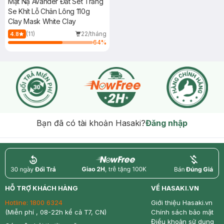
Mặt Nạ Avander Đất Sét Trắng
Se Khít Lỗ Chân Lông 110g
Clay Mask White Clay
(11)
22/tháng
4.8
64
%
Bạn đã có tài khoản Hasaki?
Đăng nhập
return
nowfree
price
HỖ TRỢ KHÁCH HÀNG
VỀ HASAKI.VN
Hotline:
1800 6324
Giới thiệu Hasaki.vn
(Miễn phí , 08-22h kể cả T7, CN)
Chính sách bảo mật
Điều khoản sử dụng