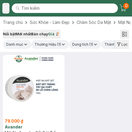
0
Tìm kiếm
Chec
Tìm kiếm
Toggle Menu
Trang chủ
Sức Khỏe - Làm Đẹp
Chăm Sóc Da Mặt
Mặt Nạ
Nổi bật
Mới nhất
Bán chạy
Giá
Danh mục
Thương Hiệu
(1)
Dung tích
(1)
Thành phần nổi 
Lọc
79.000 ₫
Avander