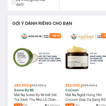
da(1)
GỢI Ý DÀNH RIÊNG CHO BẠN
-
31
%
-
39
%
-
2
263.000 ₫
252.000 ₫
432.000 ₫
345.000 ₫
Some By Mi
Cocoon
Sóc
Mặt Nạ Some By Mi Đất Sét
Mặt Nạ Nghệ Hưng Yên
Trà Xanh Thu Nhỏ Lỗ Chân
Cocoon Giúp Da Rạng Rỡ
Lông 100g
Mịn Màng 100ml
/tháng
(19)
43/tháng
(35)
33/t
4.7
4.9