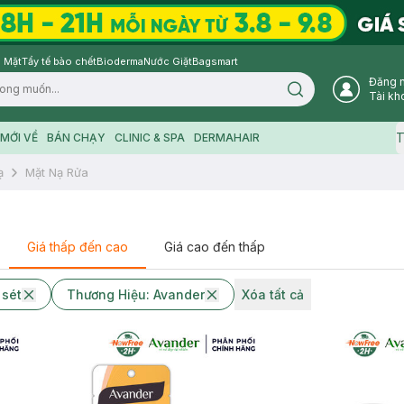
 Mặt
Tẩy tế bào chết
Bioderma
Nước Giặt
Bagsmart
Đăng 
Search icon
Tài kh
T
MỚI VỀ
BÁN CHẠY
CLINIC & SPA
DERMAHAIR
ạ
Mặt Nạ Rửa
Giá thấp đến cao
Giá cao đến thấp
 sét
Thương Hiệu: Avander
Xóa tất cả