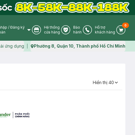
0
nhập
/
Đăng ký
Hệ thống
Bảo
Hỗ trợ
User Icon
Store Icon
Warranty Icon
Phone Icon
Cart I
oản
cửa hàng
hành
khách hàng
ải ứng dụng
Phường 8, Quận 10, Thành phố Hồ Chí Minh
Map icon
Hiển thị
40