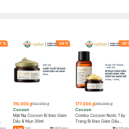
7
%
-
24
%
-
39
115.000 ₫
177.000 ₫
152.000 ₫
290.000 ₫
Cocoon
Cocoon
Mặt Nạ Cocoon Bí Đao Giảm
Combo Cocoon Nước Tẩy
Dầu & Mụn 30ml
Trang Bí Đao Giảm Dầu
140ml + Mặt Nạ Nghệ Hưng
háng
(36)
68/tháng
43/thán
4.9