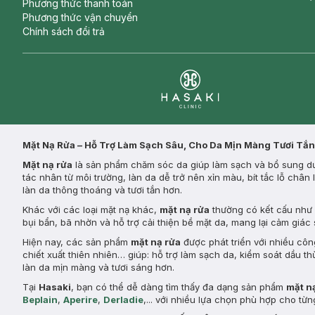
Phương thức thanh toán
Phương thức vận chuyển
Chính sách đổi trả
Clinic
Mặt Nạ Rửa – Hỗ Trợ Làm Sạch Sâu, Cho Da Mịn Màng Tươi Tắn
Mặt nạ rửa
là sản phẩm chăm sóc da giúp làm sạch và bổ sung dưỡ
tác nhân từ môi trường, làn da dễ trở nên xỉn màu, bít tắc lỗ châ
làn da thông thoáng và tươi tắn hơn.
Khác với các loại mặt nạ khác,
mặt nạ rửa
thường có kết cấu như k
bụi bẩn, bã nhờn và hỗ trợ cải thiện bề mặt da, mang lại cảm giác
Hiện nay, các sản phẩm
mặt nạ rửa
được phát triển với nhiều côn
chiết xuất thiên nhiên… giúp: hỗ trợ làm sạch da, kiểm soát dầu th
làn da mịn màng và tươi sáng hơn.
Tại
Hasaki
, bạn có thể dễ dàng tìm thấy đa dạng sản phẩm
mặt n
Beplain
,
Aperire
,
Derladie
,... với nhiều lựa chọn phù hợp cho t