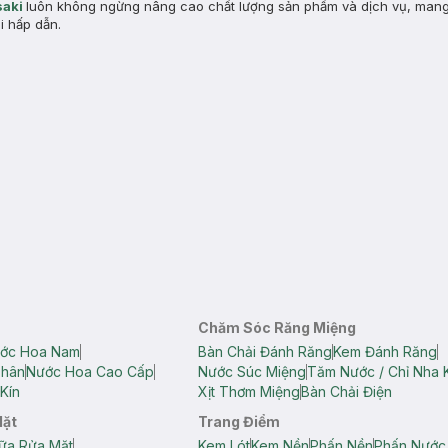
aki
luôn không ngừng nâng cao chất lượng sản phẩm và dịch vụ, man
i hấp dẫn.
Chăm Sóc Răng Miệng
ớc Hoa Nam
Bàn Chải Đánh Răng
Kem Đánh Răng
Thân
Nước Hoa Cao Cấp
Nước Súc Miệng
Tăm Nước / Chỉ Nha 
Kín
Xịt Thơm Miệng
Bàn Chải Điện
Mặt
Trang Điểm
ữa Rửa Mặt
Kem Lót
Kem Nền
Phấn Nền
Phấn Nước