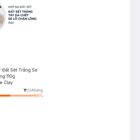
 Đất Sét Trắng Se
ông 110g
e Clay
22/tháng
64
%