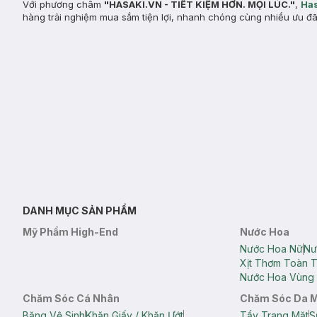
Với phương châm
"HASAKI.VN - TIẾT KIỆM HƠN. MỌI LÚC."
,
Has
hàng trải nghiệm mua sắm tiện lợi, nhanh chóng cùng nhiều ưu đã
DANH MỤC SẢN PHẨM
Mỹ Phẩm High-End
Nước Hoa
Nước Hoa Nữ
Nư
Xịt Thơm Toàn 
Nước Hoa Vùng 
Chăm Sóc Cá Nhân
Chăm Sóc Da 
Băng Vệ Sinh
Khăn Giấy / Khăn Ướt
Tẩy Trang Mặt
S