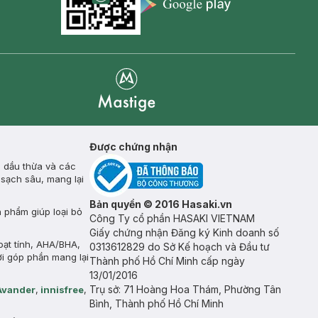
Appstore icon
Goolge Play icon
Mastige
Được chứng nhận
, dầu thừa và các
 sạch sâu, mang lại
Bản quyền © 2016 Hasaki.vn
n phẩm giúp loại bỏ
Công Ty cổ phần HASAKI VIETNAM
Giấy chứng nhận Đăng ký Kinh doanh số
oạt tính, AHA/BHA,
0313612829 do Sở Kế hoạch và Đầu tư
ời góp phần mang lại
Thành phố Hồ Chí Minh cấp ngày
13/01/2016
Trụ sở: 71 Hoàng Hoa Thám, Phường Tân
Avander
,
innisfree
,
Bình, Thành phố Hồ Chí Minh