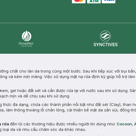
master card
ATM card
visa card
Synctives
Dermahair
ng chất cho làn da trong cùng một bước. Sau khi tiếp xúc với bụi bẩn
n lông và kém mịn màng. Việc sử dụng mặt nạ rửa định kỳ giúp hỗ trợ làm
em, gel hoặc đất sét và cần được rửa lại với nước sau khi sử dụng. Sả
 sạch mịn và dễ chịu sau khi sử dụng.
g thức đa dạng, chứa các thành phần nổi bật như đất sét (Clay), than h
ừa, làm thông thoáng lỗ chân lông, cải thiện bề mặt da sần sùi, đồng th
ạ rửa
đến từ các thương hiệu được nhiều người tin dùng như:
Cocoon
,
ừng loại da và nhu cầu chăm sóc da khác nhau.