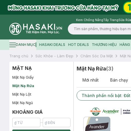
Kem Chống Nắng
Tẩy Trang
Sữa Rửa
Logo
DANH MỤC
HASAKI DEALS
HOT DEALS
THƯƠNG HIỆU
HÀNG 
Hamburger icon
Trang chủ
Sức Khỏe - Làm Đẹp
Chăm Sóc Da Mặt
Mặt N
MẶT NẠ
Mặt Nạ Rửa
(
3
)
Mặt Nạ Giấy
Mới nhất
Bán chạy
Mặt Nạ Rửa
Mặt Nạ Lột
Thành phần nổi bật: Đất
Mặt Nạ Ngủ
KHOẢNG GIÁ