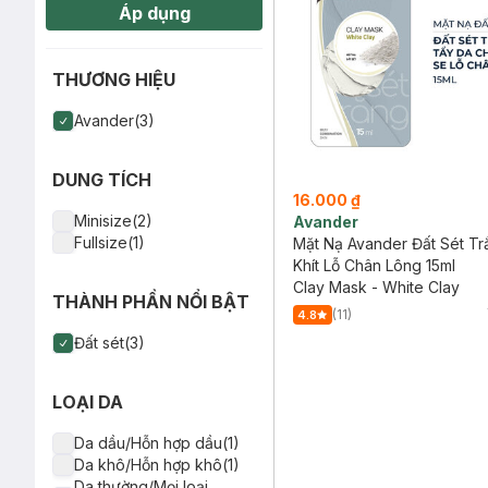
Áp dụng
THƯƠNG HIỆU
Avander(3)
DUNG TÍCH
16.000 ₫
Minisize(2)
Avander
Fullsize(1)
Mặt Nạ Avander Đất Sét T
Khít Lỗ Chân Lông 15ml
Clay Mask - White Clay
THÀNH PHẦN NỔI BẬT
(11)
4.8
Đất sét(3)
LOẠI DA
Da dầu/Hỗn hợp dầu(1)
Da khô/Hỗn hợp khô(1)
Da thường/Mọi loại