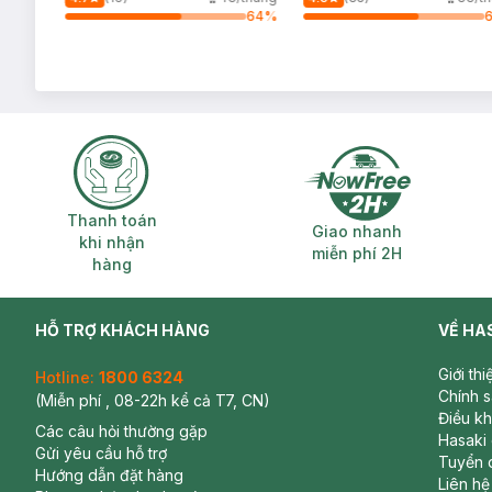
41
%
64
%
Thanh toán khi nhận hàng
Giao nhanh miễ
Thanh toán
Giao nhanh
khi nhận
miễn phí 2H
hàng
HỖ TRỢ KHÁCH HÀNG
VỀ HA
Giới th
Hotline:
1800 6324
Chính 
(Miễn phí , 08-22h kể cả T7, CN)
Điều k
Các câu hỏi thường gặp
Hasaki
Gửi yêu cầu hỗ trợ
Tuyển 
Hướng dẫn đặt hàng
Liên hệ