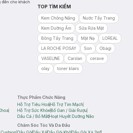
g đến cho khách
TOP TÌM KIẾM
Kem Chống Nắng
Nước Tẩy Trang
Kem Dưỡng Ẩm
Sữa Rửa Mặt
Bông Tẩy Trang
Mặt Nạ
LOREAL
LA ROCHE POSAY
Son
Obagi
VASELINE
Carslan
cerave
olay
toner klairs
Thực Phẩm Chức Năng
Hỗ Trợ Tiêu Hoá
Hỗ Trợ Tim Mạch
Khoa
Hỗ Trợ Sức Khỏe
Bổ Gan / Giải Rượu
Dầu Cá / Bổ Mắt
Hoạt Huyết Dưỡng Não
Chăm Sóc Tóc Và Da Đầu
 Cushion
Dầu Gội
Dầu Xả
Dầu Gội Khô
Dầu Gội Xả 2in1