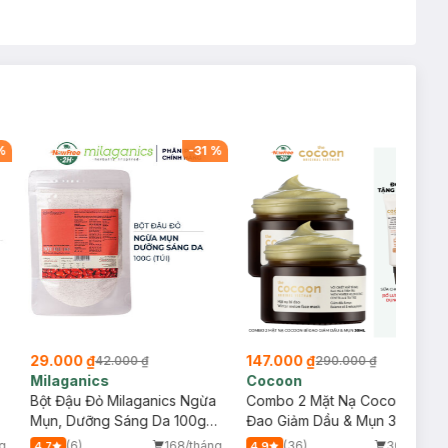
%
-
31
%
-
49
%
29.000 ₫
147.000 ₫
42.000 ₫
290.000 ₫
Milaganics
Cocoon
Bột Đậu Đỏ Milaganics Ngừa
Combo 2 Mặt Nạ Cocoon Bí
Mụn, Dưỡng Sáng Da 100g
Đao Giảm Dầu & Mụn 30ml
(Túi)
g
(6)
168/tháng
(36)
30/tháng
4.7
4.9