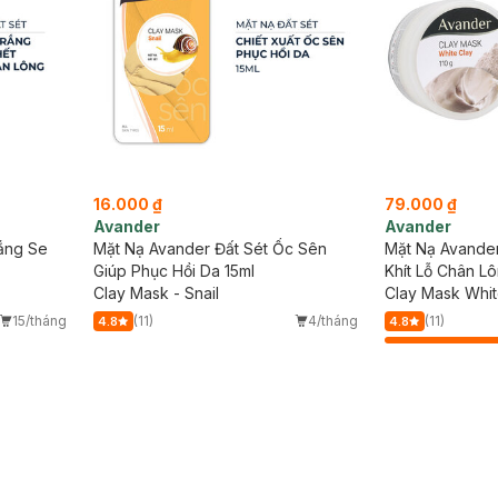
16.000 ₫
79.000 ₫
Avander
Avander
rắng Se
Mặt Nạ Avander Đất Sét Ốc Sên
Mặt Nạ Avander
Giúp Phục Hồi Da 15ml
Khít Lỗ Chân L
Clay Mask - Snail
Clay Mask Whit
15/tháng
(11)
4/tháng
(11)
4.8
4.8