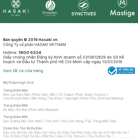
Synctives
Clinic
Dermahair
Mastige
Bản quyền © 2016 Hasaki.vn
Công Ty cổ phần HASAKI VIETNAM
Hotline:
1800 6324
Giấy chứng nhận Đăng ký Kinh doanh số 0313612829 do Sở Kế
hoạch và Đầu tư Thành phố Hồ Chí Minh cấp ngày 13/01/2016
Xem tất cả cửa hàng
Mỹ Phẩm High-End
Trang Điểm Mặt
Kem Lót
/
Kem Nền
/
Phấn Nền
/
BB / CC Cream
/
Phấn Nước Cushion
/
Che Khuyết Điểm
/
Má Hồng
/
Tạo Khối / Highlight
/
Phấn Phủ
/
Xịt Khoá Makeup
Trang Điểm Mắt
Kẻ Mày
/
Kẻ Mắt
/
Phấn Mắt
/
Mascara
Trang Điểm Môi
Son Dưỡng Môi
/
Son Kem / Tint
/
Son Thỏi
/
Son Bóng
/
Tẩy Trang Mắt / Môi
Chăm Sóc Tóc Và Da Đầu
Dầu Gội Và Dầu Xả
/
Dầu Gội
/
Dầu Xả
/
Dầu Gội Khô
/
Dầu Gội Xả 2in1
/
Bộ Gội Xả
/
Tẩy Tế Bào Chết Da Đầu
/
Mặt Nạ / Kem Ủ Tóc
/
Serum / Dầu Dưỡng Tóc
/