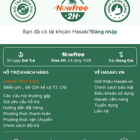
Bạn đã có tài khoản Hasaki?
Đăng nhập
return
nowfree
price
HỖ TRỢ KHÁCH HÀNG
VỀ HASAKI.VN
Hotline:
1800 6324
Giới thiệu Hasaki.vn
(Miễn phí , 08-22h kể cả T7, CN)
Chính sách bảo mật
Điều khoản sử dụng
Các câu hỏi thường gặp
Hasaki cẩm nang
Gửi yêu cầu hỗ trợ
Tuyển dụng
Hướng dẫn đặt hàng
Liên hệ
Phương thức thanh toán
Phương thức vận chuyển
Chính sách đổi trả