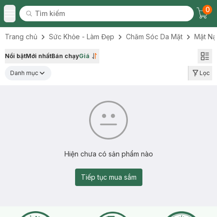
0
Tìm kiếm
Chec
Tìm kiếm
Toggle Menu
Trang chủ
Sức Khỏe - Làm Đẹp
Chăm Sóc Da Mặt
Mặt Nạ
Nổi bật
Mới nhất
Bán chạy
Giá
Danh mục
Lọc
Hiện chưa có sản phẩm nào
Tiếp tục mua sắm