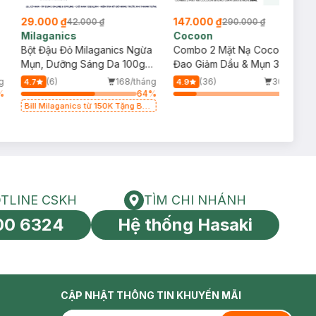
29.000 ₫
147.000 ₫
42.000 ₫
290.000 ₫
Milaganics
Cocoon
Bột Đậu Đỏ Milaganics Ngừa
Combo 2 Mặt Nạ Cocoon Bí
Mụn, Dưỡng Sáng Da 100g
Đao Giảm Dầu & Mụn 30ml
(Túi)
g
(6)
168/tháng
(36)
30/tháng
4.7
4.9
%
64
%
20
%
Bill Milaganics từ 150K Tặng Bột
Diếp Cá Milaganics Giảm Mụn,
Mờ Vết Thâm 100g (SL Có Hạn)
TLINE CSKH
TÌM CHI NHÁNH
HOTLINE CSKH
Tìm chi nhánh
00 6324
Hệ thống Hasaki
tín toàn cầu
CẬP NHẬT THÔNG TIN KHUYẾN MÃI