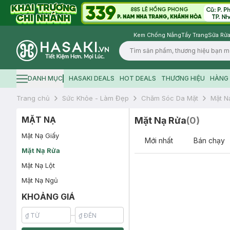
Kem Chống Nắng
Tẩy Trang
Sữa Rửa
Logo
DANH MỤC
HASAKI DEALS
HOT DEALS
THƯƠNG HIỆU
HÀNG 
Hamburger icon
Trang chủ
Sức Khỏe - Làm Đẹp
Chăm Sóc Da Mặt
Mặt N
MẶT NẠ
Mặt Nạ Rửa
(
0
)
Mặt Nạ Giấy
Mới nhất
Bán chạy
Mặt Nạ Rửa
Mặt Nạ Lột
Mặt Nạ Ngủ
KHOẢNG GIÁ