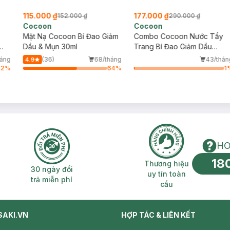
115.000 ₫
177.000 ₫
152.000 ₫
290.000 ₫
Cocoon
Cocoon
Mặt Nạ Cocoon Bí Đao Giảm
Combo Cocoon Nước Tẩy
Dầu & Mụn 30ml
Trang Bí Đao Giảm Dầu
140ml + Mặt Nạ Nghệ Hưng
háng
(36)
68/tháng
43/thán
4.9
Yên Giúp Da Rạng Rỡ 30ml
42
%
64
%
1
HO
18
n phí 2H
30 ngày đổi trả miễn phí
Thương hiệu uy 
Thương hiệu
30 ngày đổi
uy tín toàn
trả miễn phí
cầu
SAKI.VN
HỢP TÁC & LIÊN KẾT