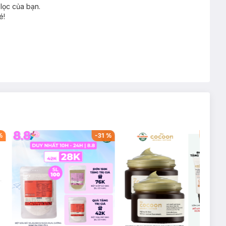
lọc của bạn.
é!
%
-
31
%
-
49
%