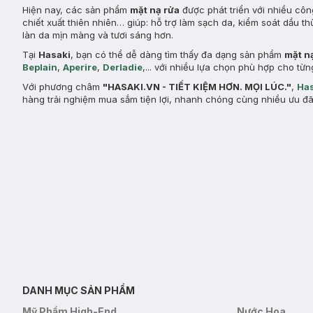
Hiện nay, các sản phẩm
mặt nạ rửa
được phát triển với nhiều côn
chiết xuất thiên nhiên… giúp: hỗ trợ làm sạch da, kiểm soát dầu th
làn da mịn màng và tươi sáng hơn.
Tại
Hasaki
, bạn có thể dễ dàng tìm thấy đa dạng sản phẩm
mặt n
Beplain
,
Aperire
,
Derladie
,... với nhiều lựa chọn phù hợp cho t
Với phương châm
"HASAKI.VN - TIẾT KIỆM HƠN. MỌI LÚC."
,
Has
hàng trải nghiệm mua sắm tiện lợi, nhanh chóng cùng nhiều ưu đã
DANH MỤC SẢN PHẨM
Mỹ Phẩm High-End
Nước Hoa