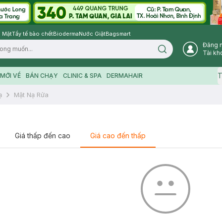
 Mặt
Tẩy tế bào chết
Bioderma
Nước Giặt
Bagsmart
Đăng 
Search icon
Tài kh
T
MỚI VỀ
BÁN CHẠY
CLINIC & SPA
DERMAHAIR
ạ
Mặt Nạ Rửa
Giá thấp đến cao
Giá cao đến thấp