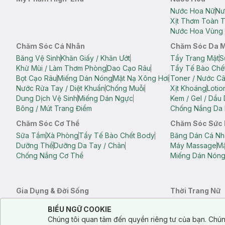
Nước Hoa Nữ
Nư
Xịt Thơm Toàn 
Nước Hoa Vùng 
Chăm Sóc Cá Nhân
Chăm Sóc Da 
Băng Vệ Sinh
Khăn Giấy / Khăn Ướt
Tẩy Trang Mặt
S
Khử Mùi / Làm Thơm Phòng
Dao Cạo Râu
Tẩy Tế Bào Chế
Bọt Cạo Râu
Miếng Dán Nóng
Mặt Nạ Xông Hơi
Toner / Nước C
Nước Rửa Tay / Diệt Khuẩn
Chống Muỗi
Xịt Khoáng
Lotio
Dung Dịch Vệ Sinh
Miếng Dán Ngực
Kem / Gel / Dầu
Bông / Mút Trang Điểm
Chống Nắng Da 
Chăm Sóc Cơ Thể
Chăm Sóc Sức
Sữa Tắm
Xà Phòng
Tẩy Tế Bào Chết Body
Băng Dán Cá Nh
Dưỡng Thể
Dưỡng Da Tay / Chân
Máy Massage
Mặ
Chống Nắng Cơ Thể
Miếng Dán Nón
Gia Dụng & Đời Sống
Thời Trang Nữ
Khăn Tắm
Bông Tắm / Phụ Kiện Tắm
Áo Crop Top N
Notice about cookies usage
Cookie Consent
BIỂU NGỮ COOKIE
Phụ Kiện Điện Thoại
Quạt Cầm Tay / Quạt Mini
Áo Thun Nữ
Áo 
Chúng tôi quan tâm đến quyền riêng tư của bạn. Chún
Khử Mùi / Làm Thơm Phòng
Nước Giặt
Nước Xả
Quần Lót Nữ
Quầ