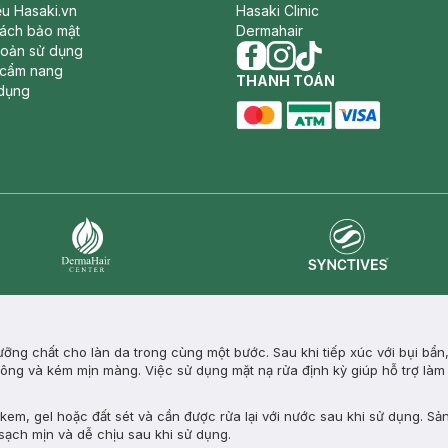
iệu Hasaki.vn
Hasaki Clinic
sách bảo mật
Dermahair
hoản sử dụng
 cẩm nang
facebook
THANH TOÁN
instagram
tiktok
dụng
master card
ATM card
visa card
Synctives
Dermahair
ng chất cho làn da trong cùng một bước. Sau khi tiếp xúc với bụi bẩn
n lông và kém mịn màng. Việc sử dụng mặt nạ rửa định kỳ giúp hỗ trợ làm
em, gel hoặc đất sét và cần được rửa lại với nước sau khi sử dụng. Sả
 sạch mịn và dễ chịu sau khi sử dụng.