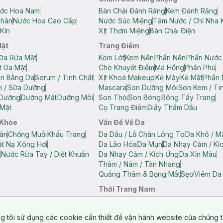
ớc Hoa Nam
Bàn Chải Đánh Răng
Kem Đánh Răng
Thân
Nước Hoa Cao Cấp
Nước Súc Miệng
Tăm Nước / Chỉ Nha 
Kín
Xịt Thơm Miệng
Bàn Chải Điện
Mặt
Trang Điểm
ữa Rửa Mặt
Kem Lót
Kem Nền
Phấn Nền
Phấn Nước
t Da Mặt
Che Khuyết Điểm
Má Hồng
Phấn Phủ
ân Bằng Da
Serum / Tinh Chất
Xịt Khoá Makeup
Kẻ Mày
Kẻ Mắt
Phấn 
n / Sữa Dưỡng
Mascara
Son Dưỡng Môi
Son Kem / Tin
 Dưỡng
Dưỡng Mắt
Dưỡng Môi
Son Thỏi
Son Bóng
Bông Tẩy Trang
Mặt
Cọ Trang Điểm
Giấy Thấm Dầu
 Khỏe
Vấn Đề Về Da
ân
Chống Muỗi
Khẩu Trang
Da Dầu / Lỗ Chân Lông To
Da Khô / M
t Nạ Xông Hơi
Da Lão Hóa
Da Mụn
Da Nhạy Cảm / Kí
g
Nước Rửa Tay / Diệt Khuẩn
Da Nhạy Cảm / Kích Ứng
Da Xỉn Màu
Thâm / Nám / Tàn Nhang
Quầng Thâm & Bọng Mắt
Sẹo
Viêm Da
Thời Trang Nam
ữ
Áo Hai Dây Nữ
Áo Polo Nữ
Áo Polo Nam
Áo Thun Nam
Áo Tank T
Tank Top Nữ
Quần Dài Nữ
Quần Lót Nam
Quần Short Nam
g tôi sử dụng các cookie cần thiết để vận hành website của chúng t
n Short Nữ