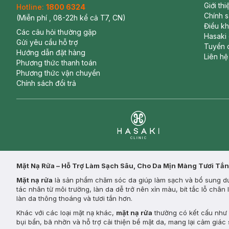
Giới th
Hotline:
1800 6324
Chính 
(Miễn phí , 08-22h kể cả T7, CN)
Điều k
Các câu hỏi thường gặp
Hasaki
Gửi yêu cầu hỗ trợ
Tuyển 
Hướng dẫn đặt hàng
Liên hệ
Phương thức thanh toán
Phương thức vận chuyển
Chính sách đổi trả
Clinic
Mặt Nạ Rửa – Hỗ Trợ Làm Sạch Sâu, Cho Da Mịn Màng Tươi Tắn
Mặt nạ rửa
là sản phẩm chăm sóc da giúp làm sạch và bổ sung dưỡ
tác nhân từ môi trường, làn da dễ trở nên xỉn màu, bít tắc lỗ châ
làn da thông thoáng và tươi tắn hơn.
Khác với các loại mặt nạ khác,
mặt nạ rửa
thường có kết cấu như k
bụi bẩn, bã nhờn và hỗ trợ cải thiện bề mặt da, mang lại cảm giác