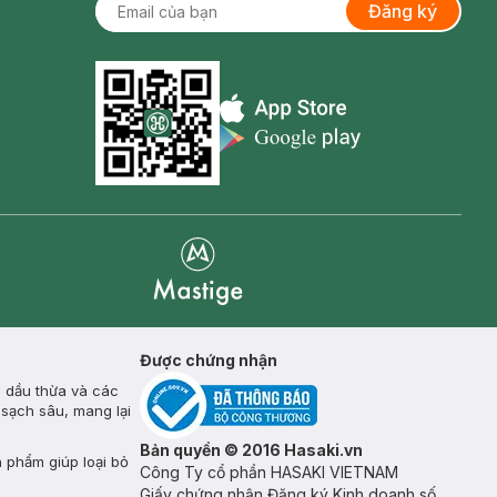
Đăng ký
Appstore icon
Goolge Play icon
Mastige
Được chứng nhận
, dầu thừa và các
 sạch sâu, mang lại
Bản quyền © 2016 Hasaki.vn
n phẩm giúp loại bỏ
Công Ty cổ phần HASAKI VIETNAM
Giấy chứng nhận Đăng ký Kinh doanh số