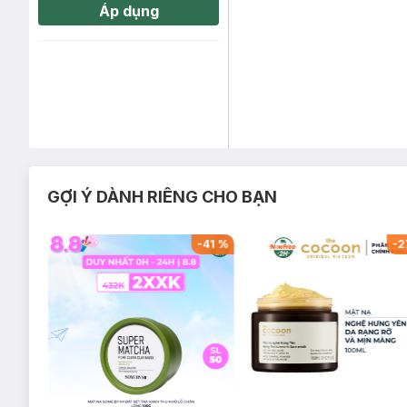
Áp dụng
GỢI Ý DÀNH RIÊNG CHO BẠN
-
31
%
-
41
%
-
2