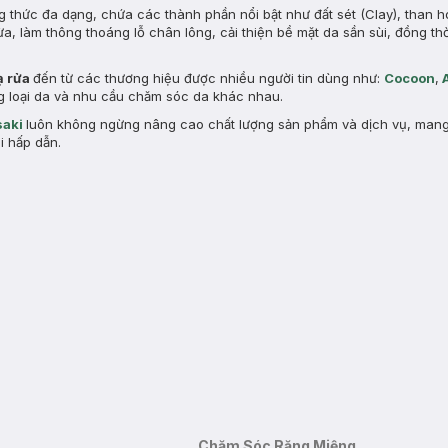
g thức đa dạng, chứa các thành phần nổi bật như đất sét (Clay), than h
ừa, làm thông thoáng lỗ chân lông, cải thiện bề mặt da sần sùi, đồng th
ạ rửa
đến từ các thương hiệu được nhiều người tin dùng như:
Cocoon
,
ừng loại da và nhu cầu chăm sóc da khác nhau.
aki
luôn không ngừng nâng cao chất lượng sản phẩm và dịch vụ, man
i hấp dẫn.
Chăm Sóc Răng Miệng