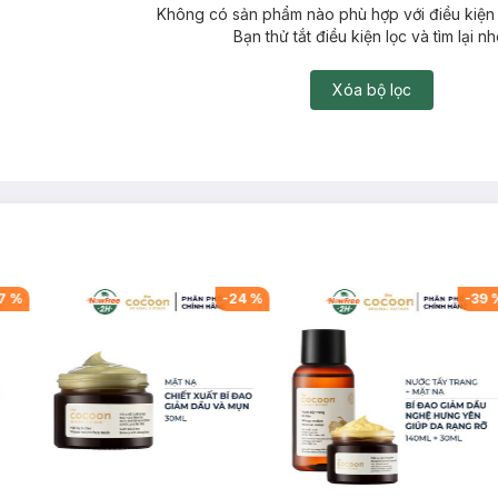
Không có sản phẩm nào phù hợp với điều kiện 
Bạn thử tắt điều kiện lọc và tìm lại nh
Xóa bộ lọc
7
%
-
24
%
-
39