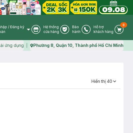
0
nhập
/
Đăng ký
Hệ thống
Bảo
Hỗ trợ
User Icon
Store Icon
Warranty Icon
Phone Icon
Cart I
oản
cửa hàng
hành
khách hàng
ải ứng dụng
Phường 8, Quận 10, Thành phố Hồ Chí Minh
Map icon
Hiển thị
40