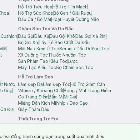
Hỗ Trợ Tiêu Hoá
Hỗ Trợ Tim Mạch
Khoa
Hỗ Trợ Sức Khỏe
Bổ Gan / Giải Rượu
Dầu Cá / Bổ Mắt
Hoạt Huyết Dưỡng Não
Chăm Sóc Tóc Và Da Đầu
 Cushion
Dầu Gội
Dầu Xả
Dầu Gội Khô
Dầu Gội Xả 2in1
Bộ Gội Xả
Tẩy Tế Bào Chết Da Đầu
Mắt
Mặt Nạ / Kem Ủ Tóc
Serum / Dầu Dưỡng Tóc
t
Xịt Dưỡng Tóc
Thuốc Nhuộm Tóc
Sản Phẩm Tạo Kiểu Tóc
Lược
Máy Tạo Kiểu Tóc
Bộ Chăm Sóc Tóc
Hỗ Trợ Làm Đẹp
ất Nước
Làm Đẹp Da
Làm Đẹp Tóc
Hỗ Trợ Giảm Cân
ch Ứng
Vitamin / Khoáng Chất
Bông / Mút Trang Điểm
Cọ Trang Điểm
Bấm Mi
Mi Giả
Miếng Dán Kích Mí
Nhíp / Dao Cạo
 Cơ Địa
Giấy Thấm Dầu
Thời Trang Trẻ Em
op Nam
Áo Dây Trẻ Em
Áo Thun Trẻ Em
Áo Sát Nách Trẻ Em
Quần Short Trẻ Em
ôi và đồng hành cùng bạn trong suốt quá trình điều