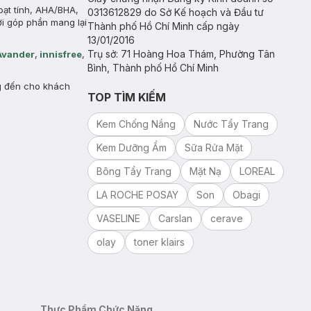
oạt tính, AHA/BHA,
0313612829 do Sở Kế hoạch và Đầu tư
ời góp phần mang lại
Thành phố Hồ Chí Minh cấp ngày
13/01/2016
Trụ sở: 71 Hoàng Hoa Thám, Phường Tân
Avander
,
innisfree
,
Bình, Thành phố Hồ Chí Minh
g đến cho khách
TOP TÌM KIẾM
Kem Chống Nắng
Nước Tẩy Trang
Kem Dưỡng Ẩm
Sữa Rửa Mặt
Bông Tẩy Trang
Mặt Nạ
LOREAL
LA ROCHE POSAY
Son
Obagi
VASELINE
Carslan
cerave
olay
toner klairs
Thực Phẩm Chức Năng