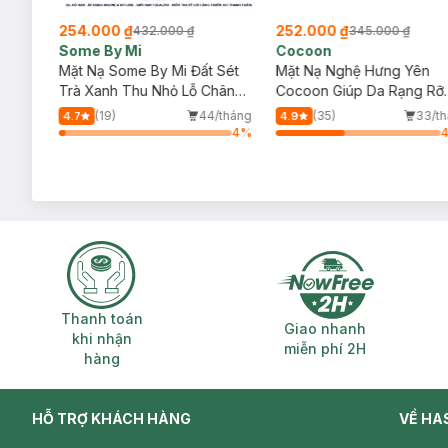
254.000 ₫
252.000 ₫
432.000 ₫
345.000 ₫
Some By Mi
Cocoon
Sóc
Mặt Nạ Some By Mi Đất Sét
Mặt Nạ Nghệ Hưng Yên
Trà Xanh Thu Nhỏ Lỗ Chân
Cocoon Giúp Da Rạng Rỡ
Lông 100g
Mịn Màng 100ml
/tháng
(19)
44/tháng
(35)
33/t
4.7
4.9
23
%
4
%
Thanh toán khi nhận hàng
Giao nhanh miễ
Thanh toán
Giao nhanh
khi nhận
miễn phí 2H
hàng
HỖ TRỢ KHÁCH HÀNG
VỀ HA