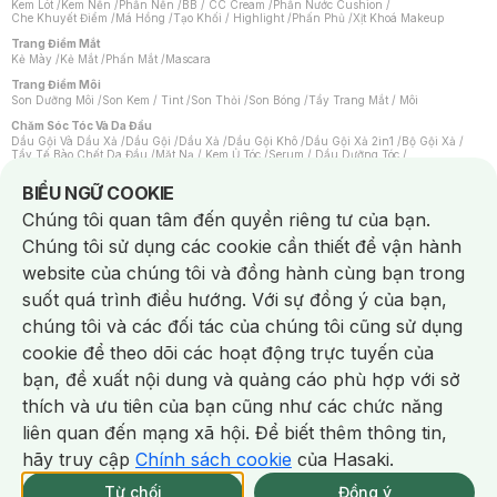
Kem Lót
/
Kem Nền
/
Phấn Nền
/
BB / CC Cream
/
Phấn Nước Cushion
/
Che Khuyết Điểm
/
Má Hồng
/
Tạo Khối / Highlight
/
Phấn Phủ
/
Xịt Khoá Makeup
Trang Điểm Mắt
Kẻ Mày
/
Kẻ Mắt
/
Phấn Mắt
/
Mascara
Trang Điểm Môi
Son Dưỡng Môi
/
Son Kem / Tint
/
Son Thỏi
/
Son Bóng
/
Tẩy Trang Mắt / Môi
Chăm Sóc Tóc Và Da Đầu
Dầu Gội Và Dầu Xả
/
Dầu Gội
/
Dầu Xả
/
Dầu Gội Khô
/
Dầu Gội Xả 2in1
/
Bộ Gội Xả
/
Tẩy Tế Bào Chết Da Đầu
/
Mặt Nạ / Kem Ủ Tóc
/
Serum / Dầu Dưỡng Tóc
/
Xịt Dưỡng Tóc
/
Thuốc Nhuộm Tóc
/
Sản Phẩm Tạo Kiểu Tóc
/
Dụng Cụ Chăm Sóc Tóc
/
Máy Sấy Tóc
/
Lược
/
Bộ Chăm Sóc Tóc
/
Phụ Kiện Tóc
Notice about cookies usage
BIỂU NGỮ COOKIE
Chăm Sóc Cơ Thể
Chúng tôi quan tâm đến quyền riêng tư của bạn.
Kem Tẩy Lông
/
Dụng Cụ Tẩy Lông
Chúng tôi sử dụng các cookie cần thiết để vận hành
Nước Hoa
Nước Hoa Nữ
/
Nước Hoa Nam
/
Nước Hoa Cao Cấp
/
Xịt Thơm Toàn Thân
/
website của chúng tôi và đồng hành cùng bạn trong
Nước Hoa Vùng Kín
suốt quá trình điều hướng. Với sự đồng ý của bạn,
Chăm Sóc Cá Nhân
Chống Muỗi
/
Khẩu Trang
/
Máy Massage
/
Mặt Nạ Xông Hơi
/
Nước Rửa Tay
/
chúng tôi và các đối tác của chúng tôi cũng sử dụng
Sản Phẩm Chăm Sóc Khác
/
Bàn Chải Đánh Răng
/
Bàn Chải Điện
/
Hỗ Trợ Trắng Răng
/
Kem Đánh Răng
/
Máy Tăm Nước
/
Nước Súc Miệng
/
cookie để theo dõi các hoạt động trực tuyến của
Tăm / Chỉ Nha Khoa
/
Xịt Thơm Miệng
/
Dung Dịch Vệ Sinh
/
Dưỡng Vùng Kín
/
Khăn Ướt Vệ Sinh Vùng Kín
/
Băng Vệ Sinh
/
Tampon
/
Bọt Cạo Râu
/
Dao Cạo Râu
/
bạn, đề xuất nội dung và quảng cáo phù hợp với sở
Máy Cạo Râu
Chat i
thích và ưu tiên của bạn cũng như các chức năng
Vấn Đề Về Da
Da Dầu / Lỗ Chân Lông To
/
Da Khô / Mất Nước
/
Da Lão Hóa
/
Da Mụn
/
liên quan đến mạng xã hội. Để biết thêm thông tin,
Da Nhạy Cảm / Kích Ứng
/
Da Xỉn Màu
/
Thâm / Nám / Tàn Nhang
/
Quầng Thâm & Bọng Mắt
/
Sẹo
/
Viêm Da Cơ Địa
hãy truy cập
Chính sách cookie
của Hasaki.
Giao Nhanh Miễn Phí 2H.
Dụng Cụ / Phụ Kiện Chăm Sóc Da
tại 339 Chi Nhánh (Trễ tặng 100K)
Từ chối
Đồng ý
Bông Tẩy Trang
/
Khăn Lau Mặt Khô
/
Dụng Cụ / Máy Rửa Mặt
/
Máy Chăm Sóc Da
/