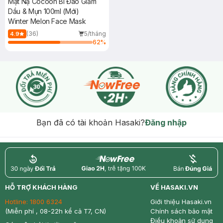
Mặt Nạ Cocoon Bí Đao Giảm
Dầu & Mụn 100ml (Mới)
Winter Melon Face Mask
(36)
5/tháng
4.9
62
%
Bạn đã có tài khoản Hasaki?
Đăng nhập
return
nowfree
price
HỖ TRỢ KHÁCH HÀNG
VỀ HASAKI.VN
Hotline:
1800 6324
Giới thiệu Hasaki.vn
(Miễn phí , 08-22h kể cả T7, CN)
Chính sách bảo mật
Điều khoản sử dụng