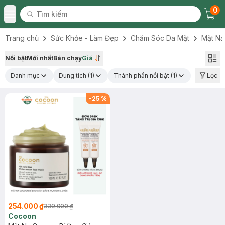
0
Tìm kiếm
Chec
Tìm kiếm
Toggle Menu
Trang chủ
Sức Khỏe - Làm Đẹp
Chăm Sóc Da Mặt
Mặt Nạ
Nổi bật
Mới nhất
Bán chạy
Giá
Danh mục
Dung tích
(1)
Thành phần nổi bật
(1)
Lọc
-
25
%
254.000 ₫
339.000 ₫
Cocoon