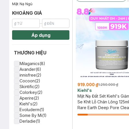
Mặt Nạ Ngủ
KHOẢNG GIÁ
Áp dụng
THƯƠNG HIỆU
Milaganics(8)
Avander(6)
innisfree(2)
Cocoon(2)
919.000 ₫
1.250.000 ₫
Skintific(2)
Kiehl's
Colorkey(2)
Mặt Nạ Đất Sét Kiehl's Giả
Aperire(2)
Se Khít Lỗ Chân Lông 125ml
Kiehl's(2)
Rare Earth Deep Pore Clea
Evoluderm(1)
Mask
Some By Mi(1)
Derladie(1)
Beplain(1)