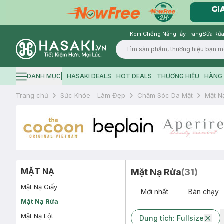
Kem Chống Nắng
Tẩy Trang
Sữa Rửa
Logo
DANH MỤC
HASAKI DEALS
HOT DEALS
THƯƠNG HIỆU
HÀNG 
Hamburger icon
Trang chủ
Sức Khỏe - Làm Đẹp
Chăm Sóc Da Mặt
Mặt N
MẶT NẠ
Mặt Nạ Rửa
(
31
)
Mặt Nạ Giấy
Mới nhất
Bán chạy
Mặt Nạ Rửa
Mặt Nạ Lột
Dung tích: Fullsize