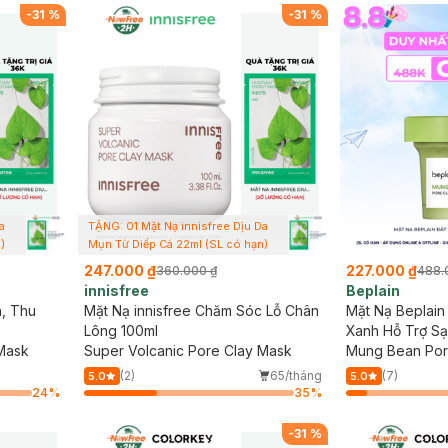
-
31
%
-
31
%
a
TẶNG: 01 Mặt Nạ innisfree Dịu Da
)
Mụn Từ Diếp Cá 22ml (SL có hạn)
247.000 ₫
227.000 ₫
360.000 ₫
488.
innisfree
Beplain
n, Thu
Mặt Nạ innisfree Chăm Sóc Lỗ Chân
Mặt Nạ Beplain
Lông 100ml
Xanh Hỗ Trợ Sạ
 Mask
Super Volcanic Pore Clay Mask
Mung Bean Por
(2)
65/tháng
(7)
5.0
5.0
24
%
35
%
-
31
%