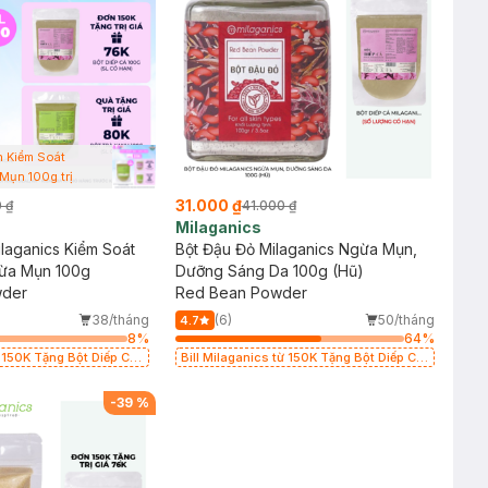
h Kiểm Soát
Mụn 100g trị
n)
31.000 ₫
 ₫
41.000 ₫
Milaganics
ilaganics Kiểm Soát
Bột Đậu Đỏ Milaganics Ngừa Mụn,
ừa Mụn 100g
Dưỡng Sáng Da 100g (Hũ)
wder
Red Bean Powder
38/tháng
(6)
50/tháng
4.7
8
%
64
%
ừ 150K Tặng Bột Diếp Cá
Bill Milaganics từ 150K Tặng Bột Diếp Cá
 Mụn, Mờ Vết Thâm 100g
Milaganics Giảm Mụn, Mờ Vết Thâm 100g
(SL Có Hạn)
-
39
%