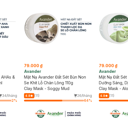
79.000 ₫
79.000 ₫
Avander
Avander
t AHAs &
Mặt Nạ Avander Đất Sét Bùn Non
Mặt Nạ Đất Sé
ml
Se Khít Lỗ Chân Lông 110g
Dưỡng Sáng, Dị
Clay Mask - Soggy Mud
Clay Mask - Al
34/tháng
(11)
26/tháng
(11)
4.8
4.8
2
%
64
%