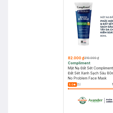
82.000 ₫
210.000 ₫
Compliment
Mặt Nạ Đất Sét Complimen
Đất Sét Xanh Sạch Sâu 80
No Problem Face Mask
(5)
5.0