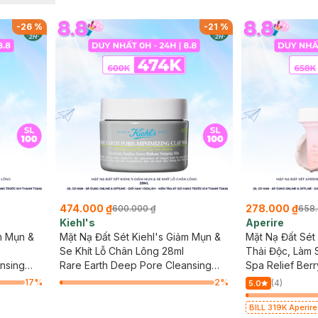
-
26
%
-
21
%
474.000 ₫
278.000 ₫
600.000 ₫
658.
Kiehl's
Aperire
m Mụn &
Mặt Nạ Đất Sét Kiehl's Giảm Mụn &
Mặt Nạ Đất Sét
Se Khít Lỗ Chân Lông 28ml
Thải Độc, Làm 
nsing
Rare Earth Deep Pore Cleansing
Spa Relief Ber
Mask
17
%
2
%
(4)
5.0
BILL 319K Aperir