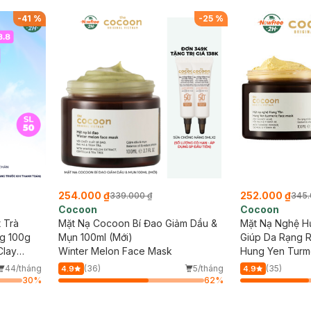
Nạ Sur.Medic+ Cấ
có hạn)
-
41
%
-
25
%
254.000 ₫
252.000 ₫
339.000 ₫
345.
Cocoon
Cocoon
 Trà
Mặt Nạ Cocoon Bí Đao Giảm Dầu &
Mặt Nạ Nghệ H
g 100g
Mụn 100ml (Mới)
Giúp Da Rạng 
Clay
Winter Melon Face Mask
Hung Yen Turm
44/tháng
(36)
5/tháng
(35)
4.9
4.9
30
%
62
%