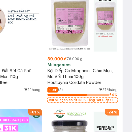
39.000 ₫
76.000 ₫
Milaganics
 Đất Sét Cà Phê
Bột Diếp Cá Milaganics Giảm Mụn,
 Mụn 110g
Mờ Vết Thâm 100g
ffee
Houttuynia Cordata Powder
2/tháng
(3)
27/tháng
5.0
64
%
Bill Milaganics từ 150K Tặng Bột Diếp Cá
Milaganics Giảm Mụn, Mờ Vết Thâm 100g
(SL Có Hạn)
-
61
%
-
24
%