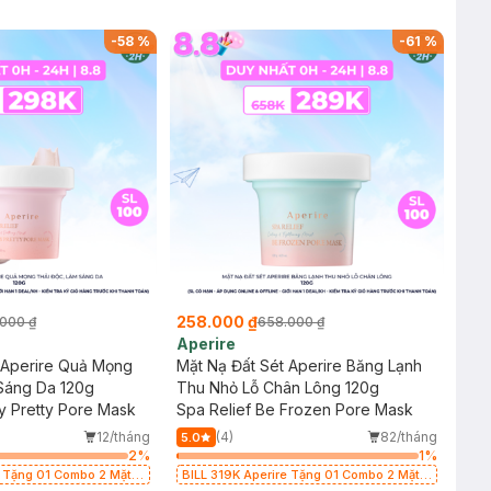
-
58
%
-
61
%
258.000 ₫
000 ₫
658.000 ₫
Aperire
 Aperire Quả Mọng
Mặt Nạ Đất Sét Aperire Băng Lạnh
Sáng Da 120g
Thu Nhỏ Lỗ Chân Lông 120g
ry Pretty Pore Mask
Spa Relief Be Frozen Pore Mask
12/tháng
(4)
82/tháng
5.0
2
%
1
%
e Tặng 01 Combo 2 Mặt
BILL 319K Aperire Tặng 01 Combo 2 Mặt