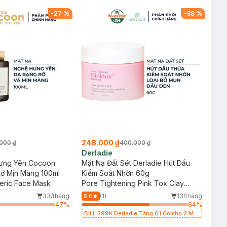
p Nước, Cấp Ẩm 30g (SL
Nạ Sur.Medic+ Cấp Nước, Cấp Ẩm 30g (SL
có hạn)
-
27
%
-
38
%
248.000 ₫
000 ₫
400.000 ₫
Derladie
ưng Yên Cocoon
Mặt Nạ Đất Sét Derladie Hút Dầu
Rỡ Mịn Màng 100ml
Kiểm Soát Nhờn 60g
eric Face Mask
Pore Tightening Pink Tox Clay
Mask
33/tháng
(1)
13/tháng
5.0
47
%
64
%
BILL 399K Derladie Tặng 01 Combo 2 Mặt
Nạ Derladie Phục Hồi Da Khô 30ml (SL có