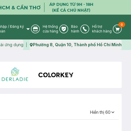
0
nhập
/
Đăng ký
Hệ thống
Bảo
Hỗ trợ
User Icon
Store Icon
Warranty Icon
Phone Icon
Cart I
oản
cửa hàng
hành
khách hàng
ải ứng dụng
Phường 8, Quận 10, Thành phố Hồ Chí Minh
Map icon
Hiển thị 60