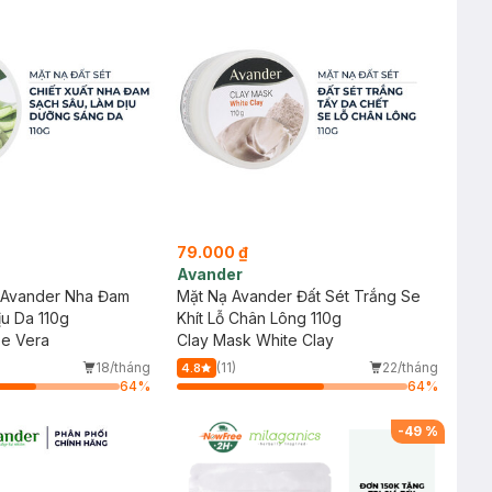
79.000 ₫
Avander
t Avander Nha Đam
Mặt Nạ Avander Đất Sét Trắng Se
u Da 110g
Khít Lỗ Chân Lông 110g
oe Vera
Clay Mask White Clay
18/tháng
(11)
22/tháng
4.8
64
%
64
%
-
49
%