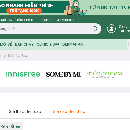
 Mặt
Tẩy tế bào chết
Bioderma
Nước Giặt
Bagsmart
Đăng 
Search icon
Tài kh
T
MỚI VỀ
BÁN CHẠY
CLINIC & SPA
DERMAHAIR
ạ
Mặt Nạ Rửa
Giá thấp đến cao
Giá cao đến thấp
Xóa tất cả