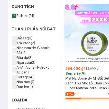
Compliment(1)
DUNG TÍCH
Fullsize(31)
THÀNH PHẦN NỔI BẬT
Đất sét(9)
Trà xanh(2)
Niacinamide (Vitamin
B3)(2)
Đậu đỏ(2)
Ngải cứu(2)
AHA (Alpha Hydroxy
254.000 ₫
432.000 ₫
Acid)(1)
Some By Mi
Collagen(1)
Mặt Nạ Some By Mi Đất Sét
Nha đam(1)
Xanh Thu Nhỏ Lỗ Chân Lôn
Dưa leo(1)
Super Matcha Pore Clean 
Cà phê(1)
Mask
(19)
4.7
Cám gạo(1)
LOẠI DA
Diếp cá(1)
Yến mạch(1)