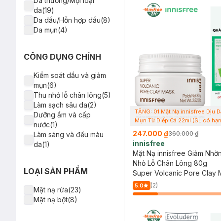
Da thường/Mọi loại
Nghệ(1)
da(19)
Bí Đao(1)
Da dầu/Hỗn hợp dầu(8)
Ngọc trai(1)
Da mụn(4)
CÔNG DỤNG CHÍNH
Kiểm soát dầu và giảm
mụn(6)
Thu nhỏ lỗ chân lông(5)
Làm sạch sâu da(2)
TẶNG: 01 Mặt Nạ innisfree Dịu D
Dưỡng ẩm và cấp
Mụn Từ Diếp Cá 22ml (SL có hạn
nước(1)
247.000 ₫
360.000 ₫
Làm sáng và đều màu
innisfree
da(1)
Mặt Nạ innisfree Giảm Nhờ
Nhỏ Lỗ Chân Lông 80g
LOẠI SẢN PHẨM
Super Volcanic Pore Clay
(2)
5.0
Mặt nạ rửa(23)
Mặt nạ bột(8)