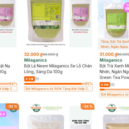
Tặng: Bột Trà Xan
Nhờn, Ngăn Ngừa 
giá 80K (SL có hạ
32.000 ₫
31.000 ₫
49.000 ₫
80.000
Milaganics
Milaganics
ặt Nạ
Bột Lá Neem Milaganics Se Lỗ Chân
Bột Trà Xanh M
00g
Lông, Sáng Da 100g
Nhờn, Ngăn Ng
Green Tea Po
(5)
4.6
64
%
95
%
(9)
4.8
t Diếp Cá
Bill Milaganics từ 150K Tặng Bột Diếp Cá
Thâm 100g
Milaganics Giảm Mụn, Mờ Vết Thâm 100g
Bill Milaganics t
(SL Có Hạn)
Milaganics Giảm
(SL Có Hạn)
-
33
%
-
34
%