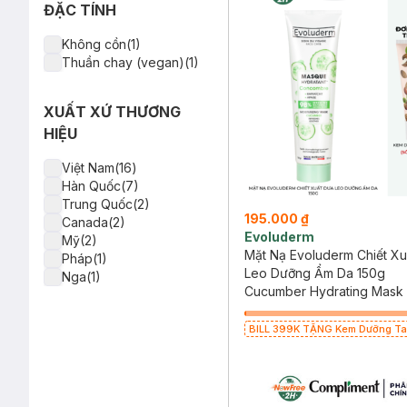
ĐẶC TÍNH
Không cồn(1)
Thuần chay (vegan)(1)
XUẤT XỨ THƯƠNG
HIỆU
Việt Nam(16)
Hàn Quốc(7)
Trung Quốc(2)
195.000 ₫
Canada(2)
Evoluderm
Mỹ(2)
Mặt Nạ Evoluderm Chiết X
Pháp(1)
Leo Dưỡng Ẩm Da 150g
Nga(1)
Cucumber Hydrating Mask
BILL 399K TẶNG Kem Dưỡng Ta
Hạt Mỡ Cấp Ẩm 50ml trị giá 125K
hạn)