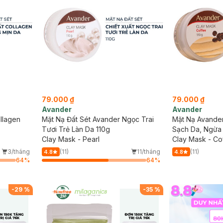
79.000 ₫
79.000 ₫
Avander
Avander
llagen
Mặt Nạ Đất Sét Avander Ngọc Trai
Mặt Nạ Avander
Tươi Trẻ Làn Da 110g
Sạch Da, Ngừa
Clay Mask - Pearl
Clay Mask - Co
3/tháng
(11)
11/tháng
(11)
4.8
4.8
64
%
64
%
-
29
%
-
35
%