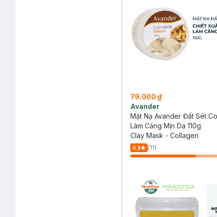
79.000 ₫
Avander
Mặt Nạ Avander Đất Sét Co
Làm Căng Mịn Da 110g
Clay Mask - Collagen
(11)
4.8