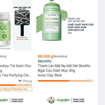
98.000 ₫
000 ₫
190.000 ₫
Skintific
lorkey Trà Xanh Cho
Thanh Lăn Mặt Nạ Đất Sét Skintific
0g
Ngải Cứu Giảm Mụn 40g
 Tea Purifying Clay
Acne Clay Stick
64
%
11/tháng
80
%
rang
 có hạn)