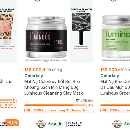
136.000 ₫
135.000 ₫
198.000 ₫
198.
Colorkey
Colorkey
uất Dưa
Mặt Nạ Colorkey Đất Sét Bùn
Mặt Nạ Bùn Co
Khoáng Sạch Mịn Màng 60g
Da Dầu Mụn 6
Luminous Cleansing Clay Mask
Luminous Green
Mask
1
%
18/tháng
y Từ Bơ
80
%
 (SL có
BILL 129K Colorkey Tặng 01 Gương Trang
BILL 129K Colorkey Tặng 01 Gương T
Điểm Colorkey (SL có hạn)
Điểm Colorkey (SL
-
61
%