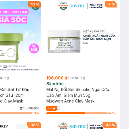
hạn)
-
53
%
-
2
%
198.000 ₫
000 ₫
202.000 ₫
Skintific
 Đất Sét Từ Đậu
Mặt Nạ Đất Sét Skintific Ngải Cứu
ch Sâu 120ml
Cấp Ẩm, Giảm Mụn 55g
e Clay Mask
Mugwort Acne Clay Mask
136/tháng
(1)
5.0
10
%
64
%
-
32
%
-
48
%