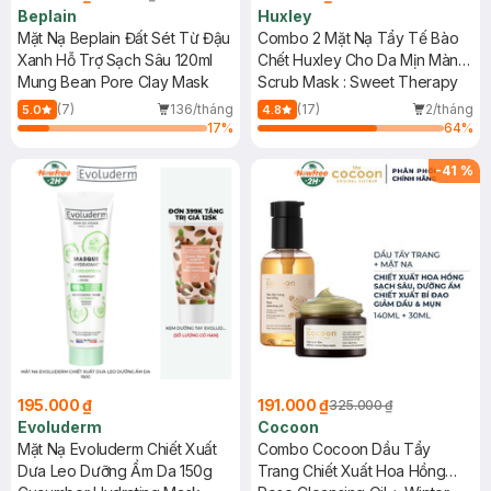
Beplain
Huxley
Mặt Nạ Beplain Đất Sét Từ Đậu
Combo 2 Mặt Nạ Tẩy Tế Bào
Xanh Hỗ Trợ Sạch Sâu 120ml
Chết Huxley Cho Da Mịn Màng
Mung Bean Pore Clay Mask
Sạch Sâu 30g
Scrub Mask : Sweet Therapy
(7)
136/tháng
(17)
2/tháng
5.0
4.8
17
%
64
%
-
41
%
195.000 ₫
191.000 ₫
325.000 ₫
Evoluderm
Cocoon
Mặt Nạ Evoluderm Chiết Xuất
Combo Cocoon Dầu Tẩy
Dưa Leo Dưỡng Ẩm Da 150g
Trang Chiết Xuất Hoa Hồng