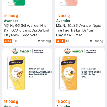
16.000 ₫
16.000 ₫
Avander
Avander
Mặt Nạ Đất Sét Avander Nha
Mặt Nạ Đất Sét Avander Ngọc
Đam Dưỡng Sáng, Dịu Da 15ml
Trai Tươi Trẻ Làn Da 15ml
Clay Mask - Aloe Vera
Clay Mask - Pearl
(11)
7/tháng
(11)
3/tháng
4.8
4.8
16.000 ₫
16.000 ₫
Avander
Avander