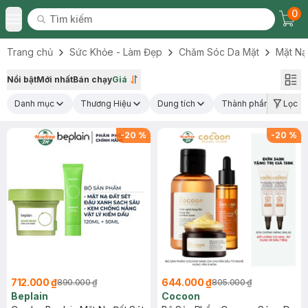
0
Tìm kiếm
Chec
Tìm kiếm
Toggle Menu
Trang chủ
Sức Khỏe - Làm Đẹp
Chăm Sóc Da Mặt
Mặt Nạ
Nổi bật
Mới nhất
Bán chạy
Giá
Danh mục
Thương Hiệu
Dung tích
Thành phần nổi bật
Lọc
-
20
%
-
20
%
712.000 ₫
644.000 ₫
890.000 ₫
805.000 ₫
Beplain
Cocoon