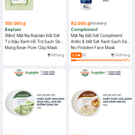
100.000 ₫
82.000 ₫
210.000 ₫
Beplain
Compliment
[Mini] Mặt Nạ Beplain Đất Sét
Mặt Nạ Đất Sét Compliment
Từ Đậu Xanh Hỗ Trợ Sạch Sâu
AHAs & Đất Sét Xanh Sạch Sâu
12ml
Mung Bean Pore Clay Mask
80ml
No Problem Face Mask
4/tháng
(5)
34/tháng
5.0
10
%