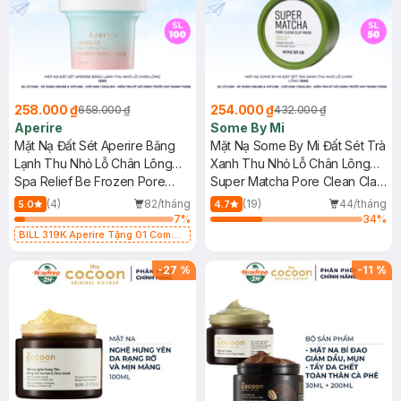
258.000 ₫
254.000 ₫
658.000 ₫
432.000 ₫
Aperire
Some By Mi
Mặt Nạ Đất Sét Aperire Băng
Mặt Nạ Some By Mi Đất Sét Trà
Lạnh Thu Nhỏ Lỗ Chân Lông
Xanh Thu Nhỏ Lỗ Chân Lông
120g
Spa Relief Be Frozen Pore
100g
Super Matcha Pore Clean Clay
Mask
Mask
(4)
82/tháng
(19)
44/tháng
5.0
4.7
7
%
34
%
BILL 319K Aperire Tặng 01 Combo
2 Mặt Nạ Sur.Medic+ Cấp Nước,
Cấp Ẩm 30g (SL có hạn)
-
27
%
-
11
%