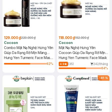
129.000 ₫
118.000 ₫
220.000 ₫
152.000 ₫
Cocoon
Cocoon
Combo Mặt Nạ Nghệ Hưng Yên
Mặt Nạ Nghệ Hưng Yên
Giúp Da Rạng Rỡ Mịn Màng
Cocoon Giúp Da Rạng Rỡ Mịn
30ml + Tẩy Da Chết Môi Cà
Hung Yen Turmeric Face Mask
Màng 30ml
Hung Yen Turmeric Face Mask
Phê Đắk Lắk 5g
+ Dak-Lak Coffee Lip Scrub
62
%
(35)
242/tháng
4.9
64
%
-
61
%