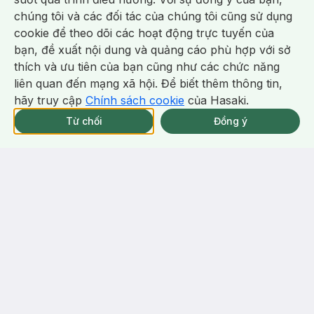
chúng tôi và các đối tác của chúng tôi cũng sử dụng
cookie để theo dõi các hoạt động trực tuyến của
bạn, đề xuất nội dung và quảng cáo phù hợp với sở
Chat i
thích và ưu tiên của bạn cũng như các chức năng
liên quan đến mạng xã hội. Để biết thêm thông tin,
hãy truy cập
Chính sách cookie
của Hasaki.
Giao Nhanh Miễn Phí 2H.
Bạn đã có tài khoản Hasaki?
Đăng nhập
tại 337 Chi Nhánh (Trễ tặng 100K)
Từ chối
Đồng ý
return
nowfree
price
HỖ TRỢ KHÁCH HÀNG
VỀ HASAKI.VN
Hotline:
1800 6324
Giới thiệu Hasaki.vn
(Miễn phí , 08-22h kể cả T7, CN)
Chính sách bảo mật
Điều khoản sử dụng
Các câu hỏi thường gặp
Hasaki cẩm nang
Gửi yêu cầu hỗ trợ
Tuyển dụng
Hướng dẫn đặt hàng
Liên hệ
Phương thức thanh toán
Phương thức vận chuyển