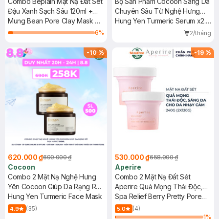
Combo Beplain Mặt Nạ Đất Sét
Bộ Sản Phẩm Cocoon Sáng Da
Đậu Xanh Sạch Sâu 120ml +
Chuyên Sâu Từ Nghệ Hưng
Kem Chống Nắng Vật Lý Kiềm
Mung Bean Pore Clay Mask +
Yên 3 Món
Hung Yen Turmeric Serum x2.2
Dầu Mịn Lì 50ml
Sunmuse Mineral Sunscreen
30ml + Hung Yen Turmeric
6
%
2/tháng
SPF50+ PA++++
Face Mask 30ml + Hung Yen
Turmeric Toner 140ml
-
10
%
-
19
%
620.000 ₫
530.000 ₫
690.000 ₫
658.000 ₫
Cocoon
Aperire
Combo 2 Mặt Nạ Nghệ Hưng
Combo 2 Mặt Nạ Đất Sét
Yên Cocoon Giúp Da Rạng Rỡ
Aperire Quả Mọng Thải Độc,
Mịn Màng 100ml
Hung Yen Turmeric Face Mask
Làm Sáng Da 120g
Spa Relief Berry Pretty Pore
Mask
(35)
(4)
4.9
5.0
1
%