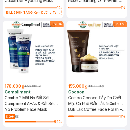
Cucumber Hydrating Mask
140ml + Mặt Nạ Bí Đao Giảm
Rose Cleansing Oil + Winter
Dầu & Mụn 30ml
Melon Face Mask
1
%
1
%
BILL 399K TẶNG Kem Dưỡng Tay
Từ Bơ Hạt Mỡ Cấp Ẩm 50ml trị giá
125K (SL có hạn)
-
61
%
-
50
%
178.000 ₫
155.000 ₫
456.000 ₫
310.000 ₫
Compliment
Cocoon
Combo 2 Mặt Nạ Đất Sét
Combo Cocoon Tẩy Da Chết
Compliment AHAs & Đất Sét
Mặt Cà Phê Đắk Lắk 150ml +
Xanh Sạch Sâu 80ml
No Problem Face Mask
Mặt Nạ Nghệ Hưng Yên 30ml
Dak Lak Coffee Face Polish +
Hung Yen Turmeric Face Mask
11
%
(5)
5.0
64
%