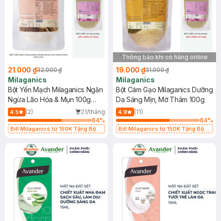
Thông báo khi có hàng online
21.000 ₫
19.000 ₫
32.000 ₫
31.000 ₫
Milaganics
Milaganics
Bột Yến Mạch Milaganics Ngăn
Bột Cám Gạo Milaganics Dưỡng
Ngừa Lão Hóa & Mụn 100g
Da Sáng Mịn, Mờ Thâm 100g
(Túi)
(2)
21/tháng
(11)
4.5
4.9
64
%
64
%
Bill Milaganics từ 150K Tặng Bột
Bill Milaganics từ 150K Tặng Bột
Diếp Cá Milaganics Giảm Mụn, Mờ
Diếp Cá Milaganics Giảm Mụn, Mờ
Vết Thâm 100g (SL Có Hạn)
Vết Thâm 100g (SL Có Hạn)