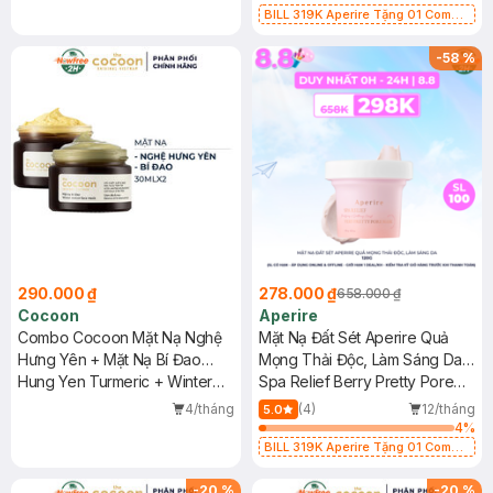
BILL 319K Aperire Tặng 01 Combo
2 Mặt Nạ Sur.Medic+ Cấp Nước,
Cấp Ẩm 30g (SL có hạn)
-
58
%
290.000 ₫
278.000 ₫
658.000 ₫
Cocoon
Aperire
Combo Cocoon Mặt Nạ Nghệ
Mặt Nạ Đất Sét Aperire Quả
Hưng Yên + Mặt Nạ Bí Đao
Mọng Thải Độc, Làm Sáng Da
30mlx2
Hung Yen Turmeric + Winter
120g
Spa Relief Berry Pretty Pore
Melon Face Mask
Mask
4/tháng
(4)
12/tháng
5.0
4
%
BILL 319K Aperire Tặng 01 Combo
2 Mặt Nạ Sur.Medic+ Cấp Nước,
Cấp Ẩm 30g (SL có hạn)
-
20
%
-
20
%