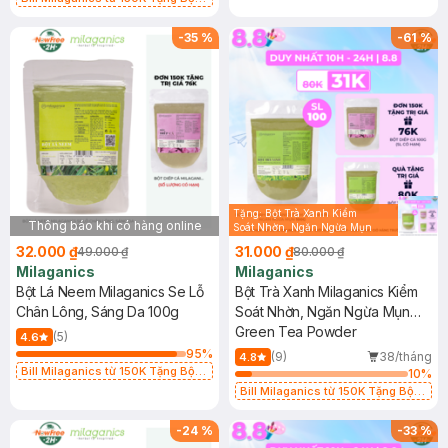
Vết Thâm 100g (SL Có Hạn)
Diếp Cá Milaganics Giảm Mụn, Mờ
Vết Thâm 100g (SL Có Hạn)
-
35
%
-
61
%
Tặng: Bột Trà Xanh Kiểm
Thông báo khi có hàng online
Soát Nhờn, Ngăn Ngừa Mụn
100g trị giá 80K (SL có hạn)
32.000 ₫
31.000 ₫
49.000 ₫
80.000 ₫
Milaganics
Milaganics
Bột Lá Neem Milaganics Se Lỗ
Bột Trà Xanh Milaganics Kiểm
Chân Lông, Sáng Da 100g
Soát Nhờn, Ngăn Ngừa Mụn
100g
Green Tea Powder
(5)
4.6
95
%
(9)
38/tháng
4.8
Bill Milaganics từ 150K Tặng Bột
10
%
Diếp Cá Milaganics Giảm Mụn, Mờ
Bill Milaganics từ 150K Tặng Bột
Vết Thâm 100g (SL Có Hạn)
Diếp Cá Milaganics Giảm Mụn, Mờ
Vết Thâm 100g (SL Có Hạn)
-
24
%
-
33
%