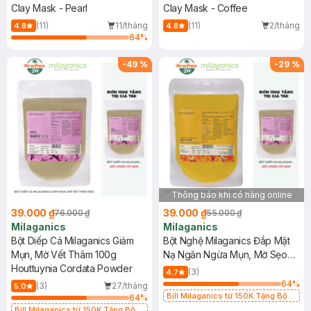
Clay Mask - Pearl
Clay Mask - Coffee
(11)
11/tháng
(11)
2/tháng
4.8
4.8
64
%
-
49
%
-
29
%
Thông báo khi có hàng online
39.000 ₫
39.000 ₫
76.000 ₫
55.000 ₫
Milaganics
Milaganics
Bột Diếp Cá Milaganics Giảm
Bột Nghệ Milaganics Đắp Mặt
Mụn, Mờ Vết Thâm 100g
Nạ Ngăn Ngừa Mụn, Mờ Sẹo
Houttuynia Cordata Powder
100g
(3)
4.7
64
%
(3)
27/tháng
5.0
Bill Milaganics từ 150K Tặng Bột
64
%
Diếp Cá Milaganics Giảm Mụn, Mờ
Bill Milaganics từ 150K Tặng Bột