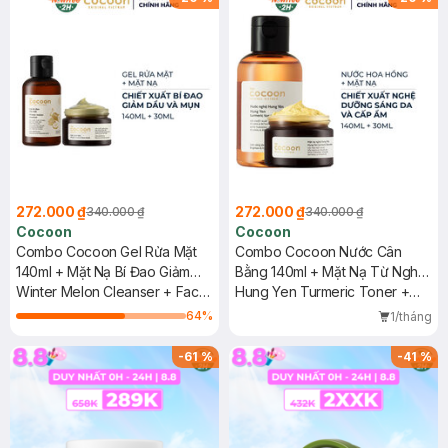
272.000 ₫
272.000 ₫
340.000 ₫
340.000 ₫
Cocoon
Cocoon
Combo Cocoon Gel Rửa Mặt
Combo Cocoon Nước Cân
140ml + Mặt Nạ Bí Đao Giảm
Bằng 140ml + Mặt Nạ Từ Nghệ
Dầu & Mụn 30ml
Winter Melon Cleanser + Face
Hưng Yên 30ml
Hung Yen Turmeric Toner +
Mask
Hung Yen Turmeric Face Mask
64
%
1/tháng
-
61
%
-
41
%