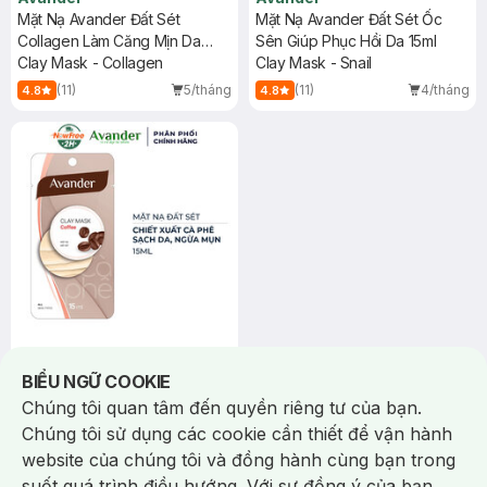
Mặt Nạ Avander Đất Sét
Mặt Nạ Avander Đất Sét Ốc
Collagen Làm Căng Mịn Da
Sên Giúp Phục Hồi Da 15ml
15ml
Clay Mask - Collagen
Clay Mask - Snail
(11)
5/tháng
(11)
4/tháng
4.8
4.8
16.000 ₫
Notice about cookies usage
BIỂU NGỮ COOKIE
Avander
Chúng tôi quan tâm đến quyền riêng tư của bạn.
Mặt Nạ Avander Đất Sét Cà
Phê Sạch Da, Ngừa Mụn 15ml
Chúng tôi sử dụng các cookie cần thiết để vận hành
Clay Mask - Coffee
website của chúng tôi và đồng hành cùng bạn trong
(11)
3/tháng
4.8
suốt quá trình điều hướng. Với sự đồng ý của bạn,