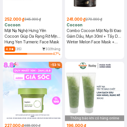
252.000 ₫
241.000 ₫
345.000 ₫
270.000 ₫
Cocoon
Cocoon
Mặt Nạ Nghệ Hưng Yên
Combo Cocoon Mặt Nạ Bí Đao
Cocoon Giúp Da Rạng Rỡ Mịn
Giảm Dầu, Mụn 30ml + Tẩy Da
Màng 100ml
Hung Yen Turmeric Face Mask
Chết Toàn Thân Cà Phê Đắk
Winter Melon Face Mask +
Lắk 200ml
Dak Lak Coffee Body Polish
(35)
33/tháng
4.9
47
%
-
53
%
Thông báo khi có hàng online
227.000 ₫
196.000 ₫
488.000 ₫