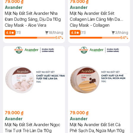
79.000 ₫
79.000 ₫
Avander
Avander
Mặt Nạ Đất Sét Avander Nha
Mặt Nạ Avander Đất Sét
Đam Dưỡng Sáng, Dịu Da 110g
Collagen Làm Căng Mịn Da
Clay Mask - Aloe Vera
110g
Clay Mask - Collagen
(11)
18/tháng
(11)
3/tháng
4.8
4.8
64
%
64
%
79.000 ₫
79.000 ₫
Avander
Avander
Mặt Nạ Đất Sét Avander Ngọc
Mặt Nạ Avander Đất Sét Cà
Trai Tươi Trẻ Làn Da 110g
Phê Sạch Da, Ngừa Mụn 110g