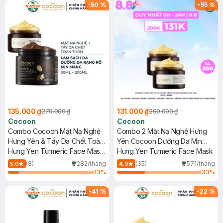
-
50
%
-
55
%
135.000 ₫
131.000 ₫
270.000 ₫
290.000 ₫
Cocoon
Cocoon
Combo Cocoon Mặt Nạ Nghệ
Combo 2 Mặt Nạ Nghệ Hưng
Hưng Yên & Tẩy Da Chết Toàn
Yên Cocoon Dưỡng Da Mịn
Thân Cà Phê Đắk Lắk
Hung Yen Turmeric Face Mask
Màng 30ml
Hung Yen Turmeric Face Mask
30ml+200ml
+ Dak Lak Coffee Body Polish
(8)
282/tháng
(35)
571/tháng
5.0
4.9
13
%
33
%
-
41
%
-
22
%