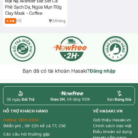
Mặt Nạ Avander Đất Sét Cà
Phê Sạch Da, Ngừa Mụn 110g
Clay Mask - Coffee
(11)
2/tháng
4.8
Bạn đã có tài khoản Hasaki?
Đăng nhập
return
nowfree
price
HỖ TRỢ KHÁCH HÀNG
VỀ HASAKI.VN
Hotline:
1800 6324
Giới thiệu Hasaki.vn
(Miễn phí , 08-22h kể cả T7, CN)
Chính sách bảo mật
Điều khoản sử dụng
Các câu hỏi thường gặp
Hasaki cẩm nang