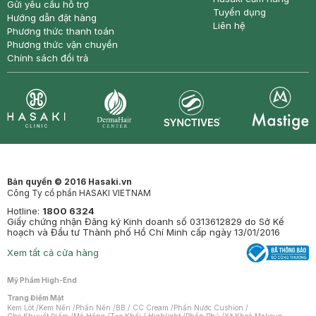
Gửi yêu cầu hỗ trợ
Tuyển dụng
Hướng dẫn đặt hàng
Liên hệ
Phương thức thanh toán
Phương thức vận chuyển
Chính sách đổi trả
Synctives
Clinic
Dermahair
Mastige
Bản quyền © 2016 Hasaki.vn
Công Ty cổ phần HASAKI VIETNAM
Hotline:
1800 6324
Giấy chứng nhận Đăng ký Kinh doanh số 0313612829 do Sở Kế
hoạch và Đầu tư Thành phố Hồ Chí Minh cấp ngày 13/01/2016
Xem tất cả cửa hàng
Mỹ Phẩm High-End
Trang Điểm Mặt
Kem Lót
/
Kem Nền
/
Phấn Nền
/
BB / CC Cream
/
Phấn Nước Cushion
/