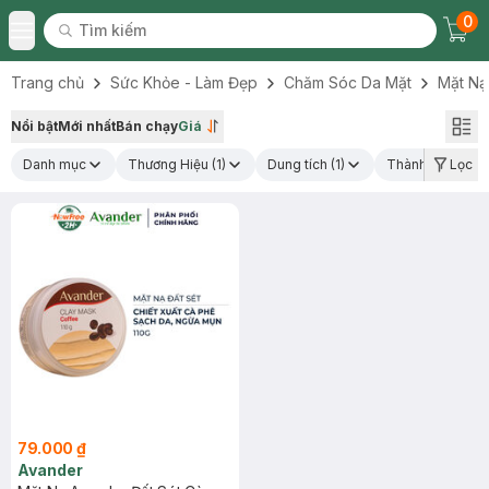
0
Tìm kiếm
Chec
Tìm kiếm
Toggle Menu
Trang chủ
Sức Khỏe - Làm Đẹp
Chăm Sóc Da Mặt
Mặt Nạ
Nổi bật
Mới nhất
Bán chạy
Giá
Danh mục
Thương Hiệu
(1)
Dung tích
(1)
Thành phần nổi 
Lọc
79.000 ₫
Avander