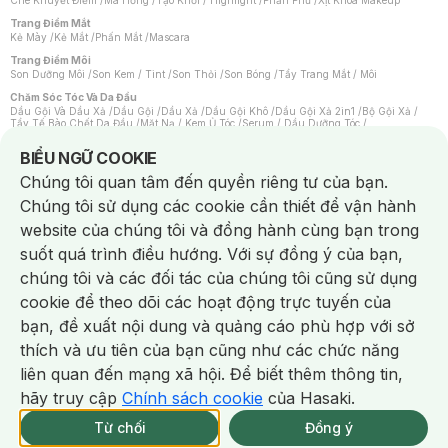
Che Khuyết Điểm
/
Má Hồng
/
Tạo Khối / Highlight
/
Phấn Phủ
/
Xịt Khoá Makeup
Trang Điểm Mắt
Kẻ Mày
/
Kẻ Mắt
/
Phấn Mắt
/
Mascara
Trang Điểm Môi
Son Dưỡng Môi
/
Son Kem / Tint
/
Son Thỏi
/
Son Bóng
/
Tẩy Trang Mắt / Môi
Chăm Sóc Tóc Và Da Đầu
Dầu Gội Và Dầu Xả
/
Dầu Gội
/
Dầu Xả
/
Dầu Gội Khô
/
Dầu Gội Xả 2in1
/
Bộ Gội Xả
/
Tẩy Tế Bào Chết Da Đầu
/
Mặt Nạ / Kem Ủ Tóc
/
Serum / Dầu Dưỡng Tóc
/
Xịt Dưỡng Tóc
/
Thuốc Nhuộm Tóc
/
Sản Phẩm Tạo Kiểu Tóc
/
Dụng Cụ Chăm Sóc Tóc
/
Máy Sấy Tóc
/
Lược
/
Bộ Chăm Sóc Tóc
/
Phụ Kiện Tóc
Notice about cookies usage
BIỂU NGỮ COOKIE
Chăm Sóc Cơ Thể
Chúng tôi quan tâm đến quyền riêng tư của bạn.
Kem Tẩy Lông
/
Dụng Cụ Tẩy Lông
Chúng tôi sử dụng các cookie cần thiết để vận hành
Nước Hoa
Nước Hoa Nữ
/
Nước Hoa Nam
/
Nước Hoa Cao Cấp
/
Xịt Thơm Toàn Thân
/
website của chúng tôi và đồng hành cùng bạn trong
Nước Hoa Vùng Kín
suốt quá trình điều hướng. Với sự đồng ý của bạn,
Chăm Sóc Cá Nhân
Chống Muỗi
/
Khẩu Trang
/
Máy Massage
/
Mặt Nạ Xông Hơi
/
Nước Rửa Tay
/
chúng tôi và các đối tác của chúng tôi cũng sử dụng
Sản Phẩm Chăm Sóc Khác
/
Bàn Chải Đánh Răng
/
Bàn Chải Điện
/
Hỗ Trợ Trắng Răng
/
Kem Đánh Răng
/
Máy Tăm Nước
/
Nước Súc Miệng
/
cookie để theo dõi các hoạt động trực tuyến của
Tăm / Chỉ Nha Khoa
/
Xịt Thơm Miệng
/
Dung Dịch Vệ Sinh
/
Dưỡng Vùng Kín
/
Khăn Ướt Vệ Sinh Vùng Kín
/
Băng Vệ Sinh
/
Tampon
/
Bọt Cạo Râu
/
Dao Cạo Râu
/
bạn, đề xuất nội dung và quảng cáo phù hợp với sở
Máy Cạo Râu
Chat i
thích và ưu tiên của bạn cũng như các chức năng
Vấn Đề Về Da
Da Dầu / Lỗ Chân Lông To
/
Da Khô / Mất Nước
/
Da Lão Hóa
/
Da Mụn
/
liên quan đến mạng xã hội. Để biết thêm thông tin,
Da Nhạy Cảm / Kích Ứng
/
Da Xỉn Màu
/
Thâm / Nám / Tàn Nhang
/
Quầng Thâm & Bọng Mắt
/
Sẹo
/
Viêm Da Cơ Địa
hãy truy cập
Chính sách cookie
của Hasaki.
Giao Nhanh Miễn Phí 2H.
Dụng Cụ / Phụ Kiện Chăm Sóc Da
tại 337 Chi Nhánh (Trễ tặng 100K)
Từ chối
Đồng ý
Bông Tẩy Trang
/
Khăn Lau Mặt Khô
/
Dụng Cụ / Máy Rửa Mặt
/
Máy Chăm Sóc Da
/
Dụng Cụ Chăm Sóc Khác