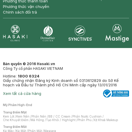
Phương thức thanh toán
Phương thức vận chuyển
Chính sách đổi trả
Synctives
Clinic
Dermahair
Mastige
Bản quyền © 2016 Hasaki.vn
Công Ty cổ phần HASAKI VIETNAM
Hotline:
1800 6324
Giấy chứng nhận Đăng ký Kinh doanh số 0313612829 do Sở Kế
hoạch và Đầu tư Thành phố Hồ Chí Minh cấp ngày 13/01/2016
Xem tất cả cửa hàng
Mỹ Phẩm High-End
Trang Điểm Mặt
Kem Lót
/
Kem Nền
/
Phấn Nền
/
BB / CC Cream
/
Phấn Nước Cushion
/
Che Khuyết Điểm
/
Má Hồng
/
Tạo Khối / Highlight
/
Phấn Phủ
/
Xịt Khoá Makeup
Trang Điểm Mắt
Kẻ Mày
/
Kẻ Mắt
/
Phấn Mắt
/
Mascara