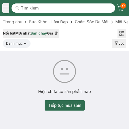
0
Tìm kiếm
Chec
Tìm kiếm
Toggle Menu
Trang chủ
Sức Khỏe - Làm Đẹp
Chăm Sóc Da Mặt
Mặt Nạ
Nổi bật
Mới nhất
Bán chạy
Giá
Danh mục
Lọc
Hiện chưa có sản phẩm nào
Tiếp tục mua sắm