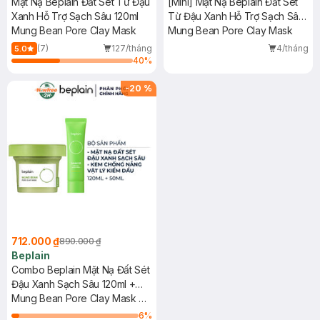
Mặt Nạ Beplain Đất Sét Từ Đậu
[Mini] Mặt Nạ Beplain Đất Sét
Xanh Hỗ Trợ Sạch Sâu 120ml
Từ Đậu Xanh Hỗ Trợ Sạch Sâu
Mung Bean Pore Clay Mask
12ml
Mung Bean Pore Clay Mask
(7)
127/tháng
4/tháng
5.0
40
%
-
20
%
712.000 ₫
890.000 ₫
Beplain
Combo Beplain Mặt Nạ Đất Sét
Đậu Xanh Sạch Sâu 120ml +
Kem Chống Nắng Vật Lý Kiềm
Mung Bean Pore Clay Mask +
Dầu Mịn Lì 50ml
Sunmuse Mineral Sunscreen
6
%