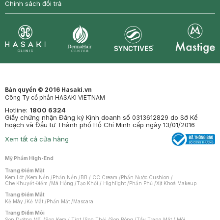
Chính sách đổi trả
Synctives
Clinic
Dermahair
Mastige
Bản quyền © 2016 Hasaki.vn
Công Ty cổ phần HASAKI VIETNAM
Hotline:
1800 6324
Giấy chứng nhận Đăng ký Kinh doanh số 0313612829 do Sở Kế
hoạch và Đầu tư Thành phố Hồ Chí Minh cấp ngày 13/01/2016
Xem tất cả cửa hàng
Mỹ Phẩm High-End
Trang Điểm Mặt
Kem Lót
/
Kem Nền
/
Phấn Nền
/
BB / CC Cream
/
Phấn Nước Cushion
/
Che Khuyết Điểm
/
Má Hồng
/
Tạo Khối / Highlight
/
Phấn Phủ
/
Xịt Khoá Makeup
Trang Điểm Mắt
Kẻ Mày
/
Kẻ Mắt
/
Phấn Mắt
/
Mascara
Trang Điểm Môi
Son Dưỡng Môi
/
Son Kem / Tint
/
Son Thỏi
/
Son Bóng
/
Tẩy Trang Mắt / Môi