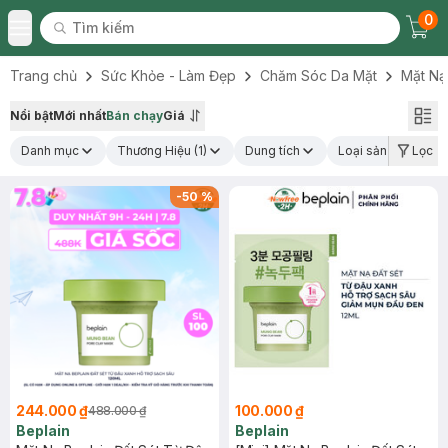
0
Tìm kiếm
Chec
Tìm kiếm
Toggle Menu
Trang chủ
Sức Khỏe - Làm Đẹp
Chăm Sóc Da Mặt
Mặt Nạ
Nổi bật
Mới nhất
Bán chạy
Giá
Danh mục
Thương Hiệu
(1)
Dung tích
Loại sản phẩm
Lọc
-
50
%
244.000 ₫
100.000 ₫
488.000 ₫
Beplain
Beplain