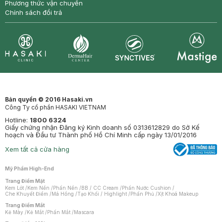
Phương thức vận chuyển
Chính sách đổi trả
Synctives
Clinic
Dermahair
Mastige
Bản quyền © 2016 Hasaki.vn
Công Ty cổ phần HASAKI VIETNAM
Hotline:
1800 6324
Giấy chứng nhận Đăng ký Kinh doanh số 0313612829 do Sở Kế
hoạch và Đầu tư Thành phố Hồ Chí Minh cấp ngày 13/01/2016
Xem tất cả cửa hàng
Mỹ Phẩm High-End
Trang Điểm Mặt
Kem Lót
/
Kem Nền
/
Phấn Nền
/
BB / CC Cream
/
Phấn Nước Cushion
/
Che Khuyết Điểm
/
Má Hồng
/
Tạo Khối / Highlight
/
Phấn Phủ
/
Xịt Khoá Makeup
Trang Điểm Mắt
Kẻ Mày
/
Kẻ Mắt
/
Phấn Mắt
/
Mascara