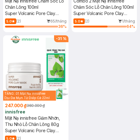
Mặt Nạ innisfree Chăm Sóc Lỗ
Combo 2 Mặt Nạ innisfree
Chân Lông 100ml
Chăm Sóc Lỗ Chân Lông 100ml
Super Volcanic Pore Clay
Super Volcanic Pore Clay
Mask
Mask
(2)
65/tháng
(2)
1/tháng
5.0
5.0
36
%
64
%
-
31
%
TẶNG: 01 Mặt Nạ innisfree
Dịu Da Mụn Từ Diếp Cá 22ml
(SL có hạn)
247.000 ₫
360.000 ₫
innisfree
Mặt Nạ innisfree Giảm Nhờn,
Thu Nhỏ Lỗ Chân Lông 80g
Super Volcanic Pore Clay
Mask
(2)
5.0