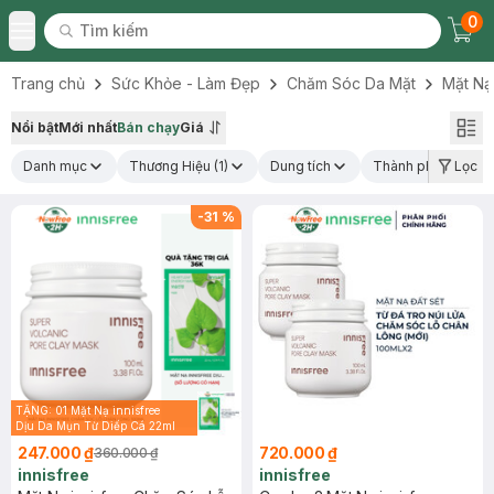
0
Tìm kiếm
Chec
Tìm kiếm
Toggle Menu
Trang chủ
Sức Khỏe - Làm Đẹp
Chăm Sóc Da Mặt
Mặt Nạ
Nổi bật
Mới nhất
Bán chạy
Giá
Danh mục
Thương Hiệu
(1)
Dung tích
Thành phần nổi bậ
Lọc
-
31
%
TẶNG: 01 Mặt Nạ innisfree
Dịu Da Mụn Từ Diếp Cá 22ml
(SL có hạn)
247.000 ₫
720.000 ₫
360.000 ₫
innisfree
innisfree