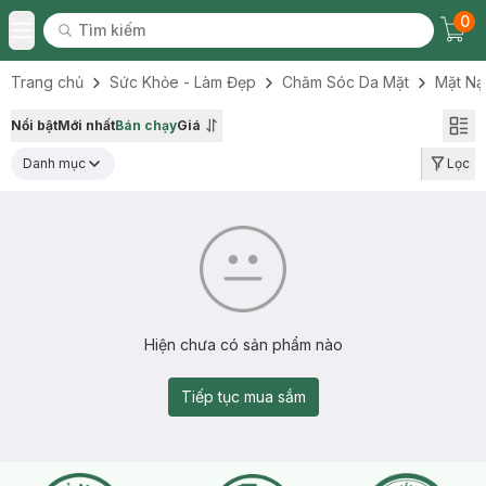
0
Tìm kiếm
Chec
Tìm kiếm
Toggle Menu
Trang chủ
Sức Khỏe - Làm Đẹp
Chăm Sóc Da Mặt
Mặt Nạ
Nổi bật
Mới nhất
Bán chạy
Giá
Danh mục
Lọc
Hiện chưa có sản phẩm nào
Tiếp tục mua sắm