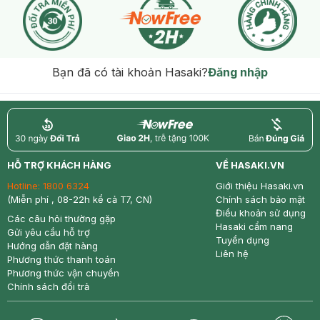
Bạn đã có tài khoản Hasaki?
Đăng nhập
return
nowfree
price
HỖ TRỢ KHÁCH HÀNG
VỀ HASAKI.VN
Hotline:
1800 6324
Giới thiệu Hasaki.vn
(Miễn phí , 08-22h kể cả T7, CN)
Chính sách bảo mật
Điều khoản sử dụng
Các câu hỏi thường gặp
Hasaki cẩm nang
Gửi yêu cầu hỗ trợ
Tuyển dụng
Hướng dẫn đặt hàng
Liên hệ
Phương thức thanh toán
Phương thức vận chuyển
Chính sách đổi trả