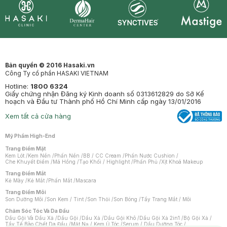
Synctives
Clinic
Dermahair
Mastige
Bản quyền © 2016 Hasaki.vn
Công Ty cổ phần HASAKI VIETNAM
Hotline:
1800 6324
Giấy chứng nhận Đăng ký Kinh doanh số 0313612829 do Sở Kế
hoạch và Đầu tư Thành phố Hồ Chí Minh cấp ngày 13/01/2016
Xem tất cả cửa hàng
Mỹ Phẩm High-End
Trang Điểm Mặt
Kem Lót
/
Kem Nền
/
Phấn Nền
/
BB / CC Cream
/
Phấn Nước Cushion
/
Che Khuyết Điểm
/
Má Hồng
/
Tạo Khối / Highlight
/
Phấn Phủ
/
Xịt Khoá Makeup
Trang Điểm Mắt
Kẻ Mày
/
Kẻ Mắt
/
Phấn Mắt
/
Mascara
Trang Điểm Môi
Son Dưỡng Môi
/
Son Kem / Tint
/
Son Thỏi
/
Son Bóng
/
Tẩy Trang Mắt / Môi
Chăm Sóc Tóc Và Da Đầu
Dầu Gội Và Dầu Xả
/
Dầu Gội
/
Dầu Xả
/
Dầu Gội Khô
/
Dầu Gội Xả 2in1
/
Bộ Gội Xả
/
Tẩy Tế Bào Chết Da Đầu
/
Mặt Nạ / Kem Ủ Tóc
/
Serum / Dầu Dưỡng Tóc
/