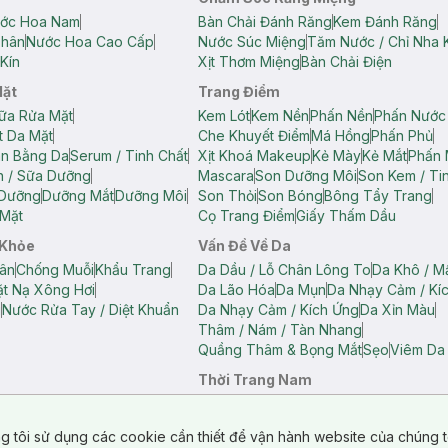
ớc Hoa Nam
Bàn Chải Đánh Răng
Kem Đánh Răng
Thân
Nước Hoa Cao Cấp
Nước Súc Miệng
Tăm Nước / Chỉ Nha 
Kín
Xịt Thơm Miệng
Bàn Chải Điện
Mặt
Trang Điểm
ữa Rửa Mặt
Kem Lót
Kem Nền
Phấn Nền
Phấn Nước
t Da Mặt
Che Khuyết Điểm
Má Hồng
Phấn Phủ
ân Bằng Da
Serum / Tinh Chất
Xịt Khoá Makeup
Kẻ Mày
Kẻ Mắt
Phấn 
n / Sữa Dưỡng
Mascara
Son Dưỡng Môi
Son Kem / Tin
 Dưỡng
Dưỡng Mắt
Dưỡng Môi
Son Thỏi
Son Bóng
Bông Tẩy Trang
Mặt
Cọ Trang Điểm
Giấy Thấm Dầu
 Khỏe
Vấn Đề Về Da
ân
Chống Muỗi
Khẩu Trang
Da Dầu / Lỗ Chân Lông To
Da Khô / M
t Nạ Xông Hơi
Da Lão Hóa
Da Mụn
Da Nhạy Cảm / Kí
g
Nước Rửa Tay / Diệt Khuẩn
Da Nhạy Cảm / Kích Ứng
Da Xỉn Màu
Thâm / Nám / Tàn Nhang
Quầng Thâm & Bọng Mắt
Sẹo
Viêm Da
Thời Trang Nam
ữ
Áo Hai Dây Nữ
Áo Polo Nữ
Áo Polo Nam
Áo Thun Nam
Áo Tank T
Tank Top Nữ
Quần Dài Nữ
Quần Lót Nam
Quần Short Nam
g tôi sử dụng các cookie cần thiết để vận hành website của chúng t
n Short Nữ