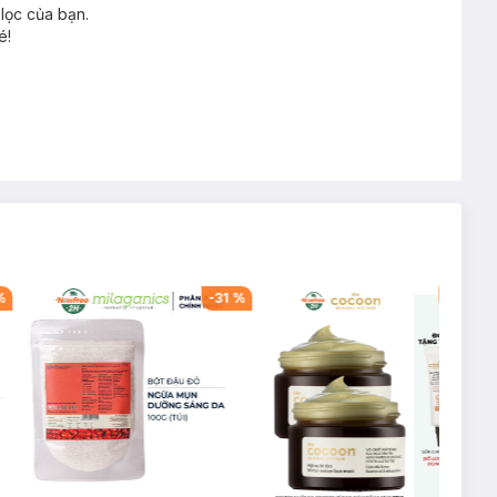
lọc của bạn.
é!
%
-
31
%
-
49
%