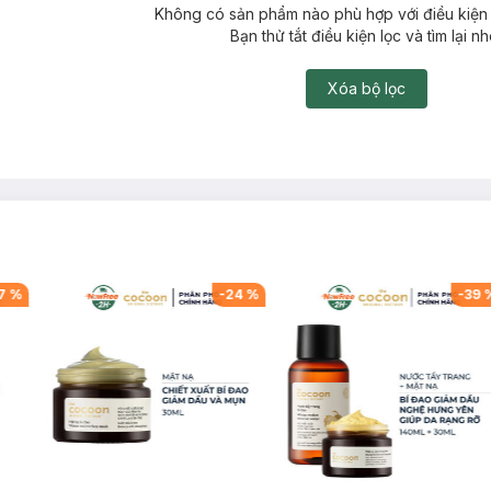
Không có sản phẩm nào phù hợp với điều kiện 
Bạn thử tắt điều kiện lọc và tìm lại nh
Xóa bộ lọc
7
%
-
24
%
-
39