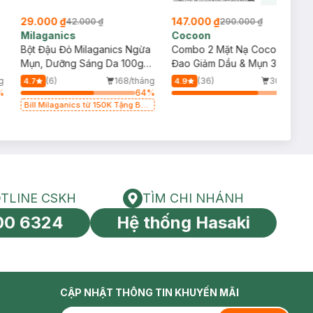
29.000 ₫
147.000 ₫
42.000 ₫
290.000 ₫
Milaganics
Cocoon
Bột Đậu Đỏ Milaganics Ngừa
Combo 2 Mặt Nạ Cocoon Bí
Mụn, Dưỡng Sáng Da 100g
Đao Giảm Dầu & Mụn 30ml
(Túi)
g
(6)
168/tháng
(36)
30/tháng
4.7
4.9
%
64
%
75
%
Bill Milaganics từ 150K Tặng Bột
Diếp Cá Milaganics Giảm Mụn,
Mờ Vết Thâm 100g (SL Có Hạn)
TLINE CSKH
TÌM CHI NHÁNH
HOTLINE CSKH
Tìm chi nhánh
00 6324
Hệ thống Hasaki
tín toàn cầu
CẬP NHẬT THÔNG TIN KHUYẾN MÃI