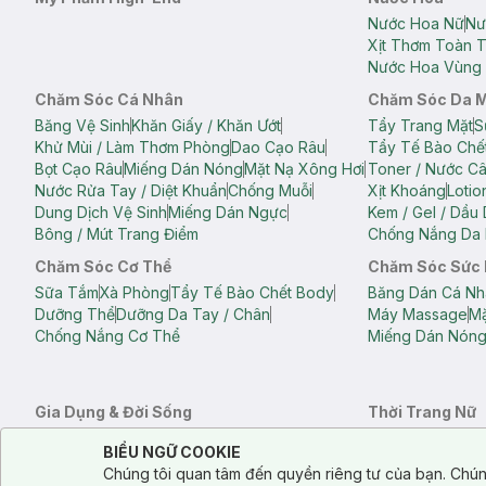
Nước Hoa Nữ
Nư
Xịt Thơm Toàn 
Nước Hoa Vùng 
Chăm Sóc Cá Nhân
Chăm Sóc Da 
Băng Vệ Sinh
Khăn Giấy / Khăn Ướt
Tẩy Trang Mặt
S
Khử Mùi / Làm Thơm Phòng
Dao Cạo Râu
Tẩy Tế Bào Chế
Bọt Cạo Râu
Miếng Dán Nóng
Mặt Nạ Xông Hơi
Toner / Nước C
Nước Rửa Tay / Diệt Khuẩn
Chống Muỗi
Xịt Khoáng
Lotio
Dung Dịch Vệ Sinh
Miếng Dán Ngực
Kem / Gel / Dầu
Bông / Mút Trang Điểm
Chống Nắng Da 
Chăm Sóc Cơ Thể
Chăm Sóc Sức
Sữa Tắm
Xà Phòng
Tẩy Tế Bào Chết Body
Băng Dán Cá Nh
Dưỡng Thể
Dưỡng Da Tay / Chân
Máy Massage
Mặ
Chống Nắng Cơ Thể
Miếng Dán Nón
Gia Dụng & Đời Sống
Thời Trang Nữ
Khăn Tắm
Bông Tắm / Phụ Kiện Tắm
Áo Crop Top N
Notice about cookies usage
Cookie Consent
BIỂU NGỮ COOKIE
Phụ Kiện Điện Thoại
Quạt Cầm Tay / Quạt Mini
Áo Thun Nữ
Áo 
Chúng tôi quan tâm đến quyền riêng tư của bạn. Chún
Khử Mùi / Làm Thơm Phòng
Nước Giặt
Nước Xả
Quần Lót Nữ
Quầ