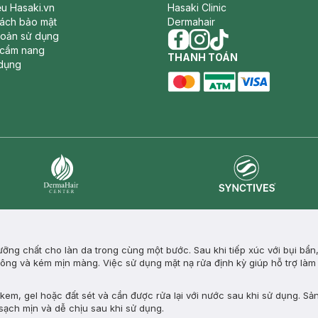
iệu Hasaki.vn
Hasaki Clinic
sách bảo mật
Dermahair
hoản sử dụng
 cẩm nang
facebook
THANH TOÁN
instagram
tiktok
dụng
master card
ATM card
visa card
Synctives
Dermahair
ng chất cho làn da trong cùng một bước. Sau khi tiếp xúc với bụi bẩn
n lông và kém mịn màng. Việc sử dụng mặt nạ rửa định kỳ giúp hỗ trợ làm
em, gel hoặc đất sét và cần được rửa lại với nước sau khi sử dụng. Sả
 sạch mịn và dễ chịu sau khi sử dụng.