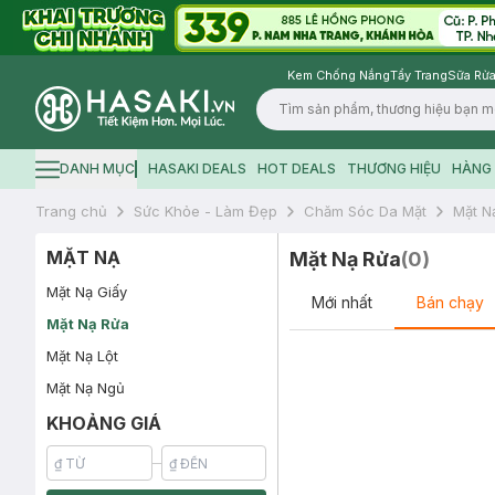
Kem Chống Nắng
Tẩy Trang
Sữa Rửa
Logo
DANH MỤC
HASAKI DEALS
HOT DEALS
THƯƠNG HIỆU
HÀNG 
Hamburger icon
Trang chủ
Sức Khỏe - Làm Đẹp
Chăm Sóc Da Mặt
Mặt N
MẶT NẠ
Mặt Nạ Rửa
(
0
)
Mặt Nạ Giấy
Mới nhất
Bán chạy
Mặt Nạ Rửa
Mặt Nạ Lột
Mặt Nạ Ngủ
KHOẢNG GIÁ