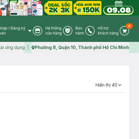
0
nhập
/
Đăng ký
Hệ thống
Bảo
Hỗ trợ
User Icon
Store Icon
Warranty Icon
Phone Icon
Cart I
oản
cửa hàng
hành
khách hàng
ải ứng dụng
Phường 8, Quận 10, Thành phố Hồ Chí Minh
Map icon
Hiển thị
40