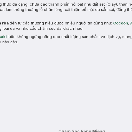
g thức đa dạng, chứa các thành phần nổi bật như đất sét (Clay), than h
ừa, làm thông thoáng lỗ chân lông, cải thiện bề mặt da sần sùi, đồng th
ạ rửa
đến từ các thương hiệu được nhiều người tin dùng như:
Cocoon
,
ừng loại da và nhu cầu chăm sóc da khác nhau.
aki
luôn không ngừng nâng cao chất lượng sản phẩm và dịch vụ, man
i hấp dẫn.
Chăm Sóc Răng Miệng