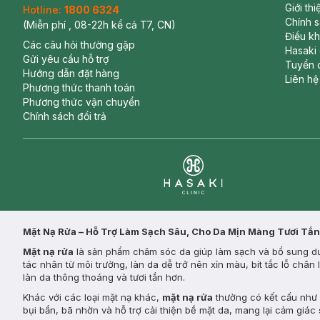
Giới th
Hotline:
1800 6324
Chính 
(Miễn phí , 08-22h kể cả T7, CN)
Điều k
Các câu hỏi thường gặp
Hasaki
Gửi yêu cầu hỗ trợ
Tuyển 
Hướng dẫn đặt hàng
Liên hệ
Phương thức thanh toán
Phương thức vận chuyển
Chính sách đổi trả
Clinic
Mặt Nạ Rửa – Hỗ Trợ Làm Sạch Sâu, Cho Da Mịn Màng Tươi Tắn
Mặt nạ rửa
là sản phẩm chăm sóc da giúp làm sạch và bổ sung dưỡ
tác nhân từ môi trường, làn da dễ trở nên xỉn màu, bít tắc lỗ châ
làn da thông thoáng và tươi tắn hơn.
Khác với các loại mặt nạ khác,
mặt nạ rửa
thường có kết cấu như k
bụi bẩn, bã nhờn và hỗ trợ cải thiện bề mặt da, mang lại cảm giác