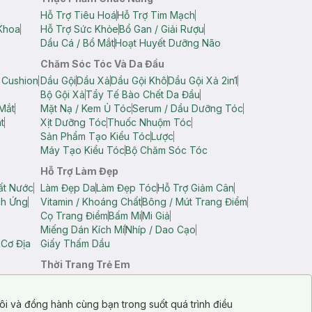
Hỗ Trợ Tiêu Hoá
Hỗ Trợ Tim Mạch
Khoa
Hỗ Trợ Sức Khỏe
Bổ Gan / Giải Rượu
Dầu Cá / Bổ Mắt
Hoạt Huyết Dưỡng Não
Chăm Sóc Tóc Và Da Đầu
 Cushion
Dầu Gội
Dầu Xả
Dầu Gội Khô
Dầu Gội Xả 2in1
Bộ Gội Xả
Tẩy Tế Bào Chết Da Đầu
Mắt
Mặt Nạ / Kem Ủ Tóc
Serum / Dầu Dưỡng Tóc
t
Xịt Dưỡng Tóc
Thuốc Nhuộm Tóc
Sản Phẩm Tạo Kiểu Tóc
Lược
Máy Tạo Kiểu Tóc
Bộ Chăm Sóc Tóc
Hỗ Trợ Làm Đẹp
ất Nước
Làm Đẹp Da
Làm Đẹp Tóc
Hỗ Trợ Giảm Cân
ch Ứng
Vitamin / Khoáng Chất
Bông / Mút Trang Điểm
Cọ Trang Điểm
Bấm Mi
Mi Giả
Miếng Dán Kích Mí
Nhíp / Dao Cạo
 Cơ Địa
Giấy Thấm Dầu
Thời Trang Trẻ Em
op Nam
Áo Dây Trẻ Em
Áo Thun Trẻ Em
Áo Sát Nách Trẻ Em
Quần Short Trẻ Em
ôi và đồng hành cùng bạn trong suốt quá trình điều