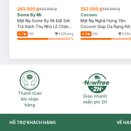
263.000 ₫
252.000 ₫
432.000 ₫
345.000 ₫
Some By Mi
Cocoon
Sóc
Mặt Nạ Some By Mi Đất Sét
Mặt Nạ Nghệ Hưng Yên
Trà Xanh Thu Nhỏ Lỗ Chân
Cocoon Giúp Da Rạng Rỡ
Lông 100g
Mịn Màng 100ml
/tháng
(19)
43/tháng
(35)
33/t
4.7
4.9
28
%
64
%
Thanh toán khi nhận hàng
Giao nhanh miễ
Thanh toán
Giao nhanh
khi nhận
miễn phí 2H
hàng
HỖ TRỢ KHÁCH HÀNG
VỀ HA