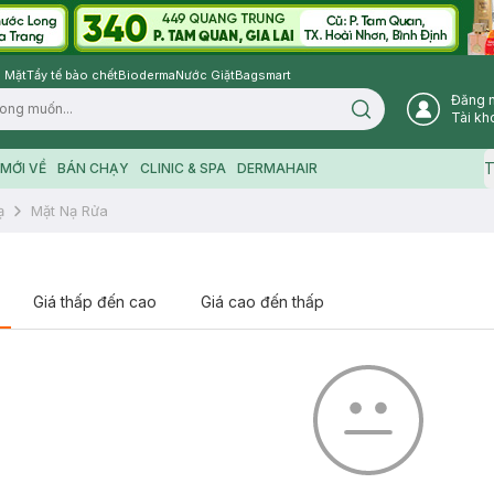
 Mặt
Tẩy tế bào chết
Bioderma
Nước Giặt
Bagsmart
Đăng 
Search icon
Tài kh
T
MỚI VỀ
BÁN CHẠY
CLINIC & SPA
DERMAHAIR
ạ
Mặt Nạ Rửa
Giá thấp đến cao
Giá cao đến thấp