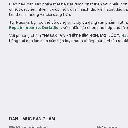
Hiện nay, các sản phẩm
mặt nạ rửa
được phát triển với nhiều côn
chiết xuất thiên nhiên… giúp: hỗ trợ làm sạch da, kiểm soát dầu th
làn da mịn màng và tươi sáng hơn.
Tại
Hasaki
, bạn có thể dễ dàng tìm thấy đa dạng sản phẩm
mặt n
Beplain
,
Aperire
,
Derladie
,... với nhiều lựa chọn phù hợp cho t
Với phương châm
"HASAKI.VN - TIẾT KIỆM HƠN. MỌI LÚC."
,
Has
hàng trải nghiệm mua sắm tiện lợi, nhanh chóng cùng nhiều ưu đã
DANH MỤC SẢN PHẨM
Mỹ Phẩm High-End
Nước Hoa