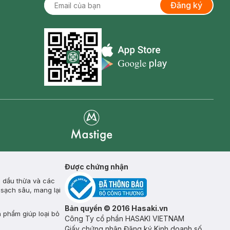
Đăng ký
Appstore icon
Goolge Play icon
Mastige
Được chứng nhận
, dầu thừa và các
 sạch sâu, mang lại
Bản quyền © 2016 Hasaki.vn
n phẩm giúp loại bỏ
Công Ty cổ phần HASAKI VIETNAM
Giấy chứng nhận Đăng ký Kinh doanh số