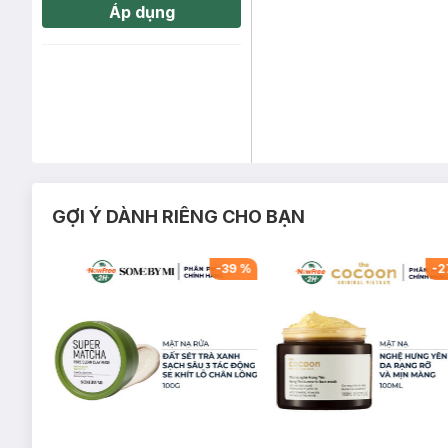
Áp dụng
GỢI Ý DÀNH RIÊNG CHO BẠN
-
31
%
-
39
%
-
2