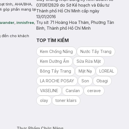
oạt tính, AHA/BHA,
0313612829 do Sở Kế hoạch và Đầu tư
ời góp phần mang lại
Thành phố Hồ Chí Minh cấp ngày
13/01/2016
Trụ sở: 71 Hoàng Hoa Thám, Phường Tân
Avander
,
innisfree
,
Bình, Thành phố Hồ Chí Minh
g đến cho khách
TOP TÌM KIẾM
Kem Chống Nắng
Nước Tẩy Trang
Kem Dưỡng Ẩm
Sữa Rửa Mặt
Bông Tẩy Trang
Mặt Nạ
LOREAL
LA ROCHE POSAY
Son
Obagi
VASELINE
Carslan
cerave
olay
toner klairs
Thực Phẩm Chức Năng