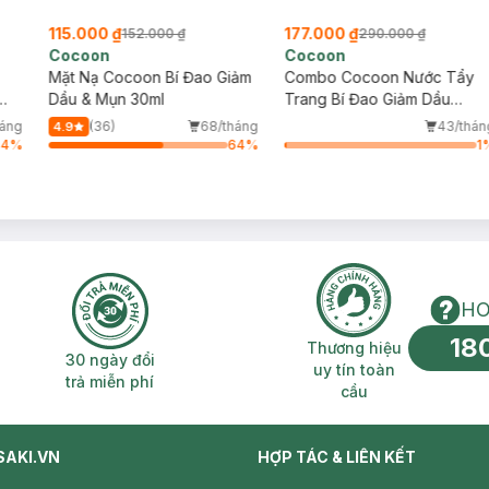
115.000 ₫
177.000 ₫
152.000 ₫
290.000 ₫
Cocoon
Cocoon
Mặt Nạ Cocoon Bí Đao Giảm
Combo Cocoon Nước Tẩy
Dầu & Mụn 30ml
Trang Bí Đao Giảm Dầu
140ml + Mặt Nạ Nghệ Hưng
háng
(36)
68/tháng
43/thán
4.9
Yên Giúp Da Rạng Rỡ 30ml
64
%
64
%
1
HO
18
n phí 2H
30 ngày đổi trả miễn phí
Thương hiệu uy 
Thương hiệu
30 ngày đổi
uy tín toàn
trả miễn phí
cầu
SAKI.VN
HỢP TÁC & LIÊN KẾT