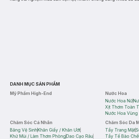
DANH MỤC SẢN PHẨM
Mỹ Phẩm High-End
Nước Hoa
Nước Hoa Nữ
Nư
Xịt Thơm Toàn 
Nước Hoa Vùng 
Chăm Sóc Cá Nhân
Chăm Sóc Da 
Băng Vệ Sinh
Khăn Giấy / Khăn Ướt
Tẩy Trang Mặt
S
Khử Mùi / Làm Thơm Phòng
Dao Cạo Râu
Tẩy Tế Bào Chế