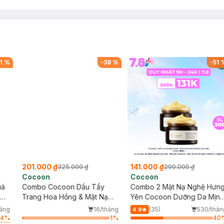
1
%
-
38
%
-
51
201.000 ₫
141.000 ₫
325.000 ₫
290.000 ₫
Cocoon
Cocoon
uả
Combo Cocoon Dầu Tẩy
Combo 2 Mặt Nạ Nghệ Hưn
Trang Hoa Hồng & Mặt Nạ
Yên Cocoon Dưỡng Da Mịn
Nghệ Hưng Yên 140ml+30ml
Màng 30ml
háng
16/tháng
(35)
530/thán
4.9
14
%
1
%
40