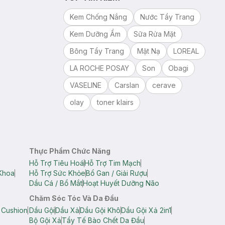
Kem Chống Nắng
Nước Tẩy Trang
Kem Dưỡng Ẩm
Sữa Rửa Mặt
Bông Tẩy Trang
Mặt Nạ
LOREAL
LA ROCHE POSAY
Son
Obagi
VASELINE
Carslan
cerave
olay
toner klairs
Thực Phẩm Chức Năng
Hỗ Trợ Tiêu Hoá
Hỗ Trợ Tim Mạch
Khoa
Hỗ Trợ Sức Khỏe
Bổ Gan / Giải Rượu
Dầu Cá / Bổ Mắt
Hoạt Huyết Dưỡng Não
Chăm Sóc Tóc Và Da Đầu
 Cushion
Dầu Gội
Dầu Xả
Dầu Gội Khô
Dầu Gội Xả 2in1
Bộ Gội Xả
Tẩy Tế Bào Chết Da Đầu