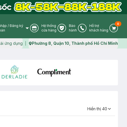
0
nhập
/
Đăng ký
Hệ thống
Bảo
Hỗ trợ
User Icon
Store Icon
Warranty Icon
Phone Icon
Cart I
oản
cửa hàng
hành
khách hàng
ải ứng dụng
Phường 8, Quận 10, Thành phố Hồ Chí Minh
Map icon
Hiển thị
40