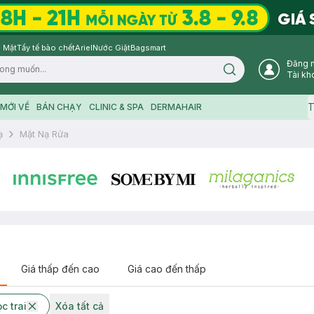
 Mặt
Tẩy tế bào chết
Ariel
Nước Giặt
Bagsmart
Đăng 
Search icon
Tài kh
T
MỚI VỀ
BÁN CHẠY
CLINIC & SPA
DERMAHAIR
ạ
Mặt Nạ Rửa
Giá thấp đến cao
Giá cao đến thấp
c trai
Xóa tất cả