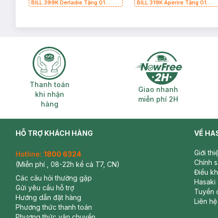
BILL 399K Derladie Tặng 01
BILL 319K Aperire Tặng 01
Combo 2 Mặt Nạ Derladie Phục
Combo 2 Mặt Nạ Sur.Medic+ C
Hồi Da Khô 30ml (SL có hạn)
Nước, Cấp Ẩm 30g (SL có hạn)
Thanh toán khi nhận hàng
Giao nhanh miễ
Thanh toán
Giao nhanh
khi nhận
miễn phí 2H
hàng
HỖ TRỢ KHÁCH HÀNG
VỀ HA
Giới th
Hotline:
1800 6324
Chính 
(Miễn phí , 08-22h kể cả T7, CN)
Điều k
Các câu hỏi thường gặp
Hasaki
Gửi yêu cầu hỗ trợ
Tuyển 
Hướng dẫn đặt hàng
Liên hệ
Phương thức thanh toán
Phương thức vận chuyển