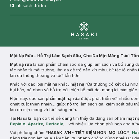
Chính sách đổi trả
Clinic
Mặt Nạ Rửa – Hỗ Trợ Làm Sạch Sâu, Cho Da Mịn Màng Tươi Tắn
Mặt nạ rửa
là sản phẩm chăm sóc da giúp làm sạch và bổ sung dưỡ
tác nhân từ môi trường, làn da dễ trở nên xỉn màu, bít tắc lỗ châ
làn da thông thoáng và tươi tắn hơn.
Khác với các loại mặt nạ khác,
mặt nạ rửa
thường có kết cấu như k
bụi bẩn, bã nhờn và hỗ trợ cải thiện bề mặt da, mang lại cảm giác
Hiện nay, các sản phẩm
mặt nạ rửa
được phát triển với nhiều côn
chiết xuất thiên nhiên… giúp: hỗ trợ làm sạch da, kiểm soát dầu th
làn da mịn màng và tươi sáng hơn.
Tại
Hasaki
, bạn có thể dễ dàng tìm thấy đa dạng sản phẩm
mặt n
Beplain
,
Aperire
,
Derladie
,... với nhiều lựa chọn phù hợp cho t
Với phương châm
"HASAKI.VN - TIẾT KIỆM HƠN. MỌI LÚC."
,
Has
hàng trải nghiệm mua sắm tiện lợi, nhanh chóng cùng nhiều ưu đã