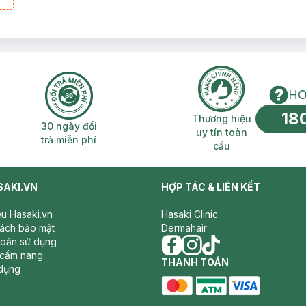
ấp
HO
18
n phí 2H
30 ngày đổi trả miễn phí
Thương hiệu uy 
Thương hiệu
30 ngày đổi
uy tín toàn
trả miễn phí
cầu
SAKI.VN
HỢP TÁC & LIÊN KẾT
iệu Hasaki.vn
Hasaki Clinic
sách bảo mật
Dermahair
hoản sử dụng
 cẩm nang
facebook
THANH TOÁN
instagram
tiktok
dụng
master card
ATM card
visa card