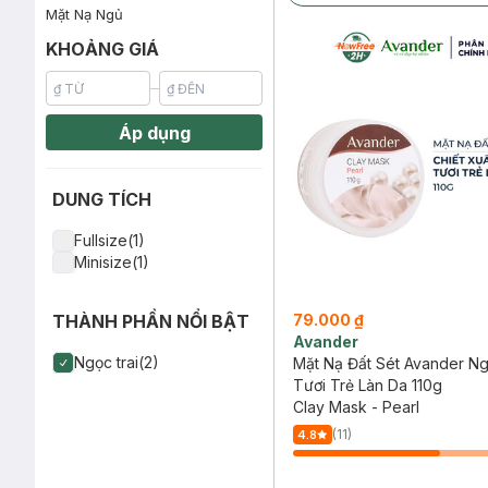
Mặt Nạ Ngủ
KHOẢNG GIÁ
Áp dụng
DUNG TÍCH
Fullsize(1)
Minisize(1)
79.000 ₫
THÀNH PHẦN NỔI BẬT
Avander
Ngọc trai(2)
Mặt Nạ Đất Sét Avander Ng
Tươi Trẻ Làn Da 110g
Clay Mask - Pearl
(11)
4.8