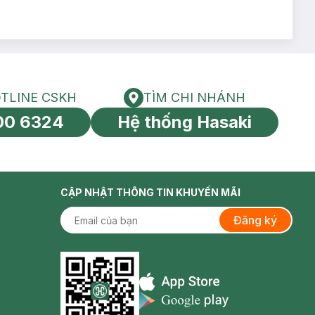
TLINE CSKH
TÌM CHI NHÁNH
HOTLINE CSKH
Tìm chi nhánh
00 6324
Hệ thống Hasaki
tín toàn cầu
CẬP NHẬT THÔNG TIN KHUYẾN MÃI
Đăng ký
Appstore icon