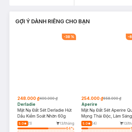
GỢI Ý DÀNH RIÊNG CHO BẠN
-
45
%
-
38
%
-
6
248.000 ₫
254.000 ₫
400.000 ₫
658.000 ₫
Derladie
Aperire
n Bí
Mặt Nạ Đất Sét Derladie Hút
Mặt Nạ Đất Sét Aperire Q
0ml
Dầu Kiểm Soát Nhờn 60g
Mọng Thải Độc, Làm Sáng
Da 120g
/tháng
(1)
13/tháng
(4)
13/t
5.0
5.0
2
%
64
%