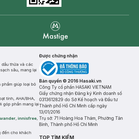
Goolge Play icon
Mastige
Được chứng nhận
, dầu thừa và các
 sạch sâu, mang lại
Bản quyền © 2016 Hasaki.vn
n phẩm giúp loại bỏ
Công Ty cổ phần HASAKI VIETNAM
Giấy chứng nhận Đăng ký Kinh doanh số
oạt tính, AHA/BHA,
0313612829 do Sở Kế hoạch và Đầu tư
ời góp phần mang lại
Thành phố Hồ Chí Minh cấp ngày
13/01/2016
Trụ sở: 71 Hoàng Hoa Thám, Phường Tân
Avander
,
innisfree
,
Bình, Thành phố Hồ Chí Minh
g đến cho khách
TOP TÌM KIẾM