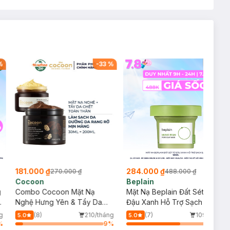
%
-
33
%
-
42
%
181.000 ₫
284.000 ₫
270.000 ₫
488.000 ₫
Cocoon
Beplain
g
Combo Cocoon Mặt Nạ
Mặt Nạ Beplain Đất Sét Từ
Nghệ Hưng Yên & Tẩy Da
Đậu Xanh Hỗ Trợ Sạch Sâu
Chết Toàn Thân Cà Phê Đắk
120ml
g
(8)
210/tháng
(7)
109/tháng
5.0
5.0
Lắk 30ml+200ml
%
9
%
64
%