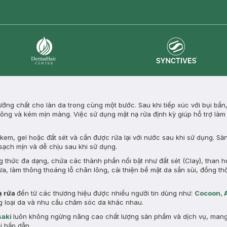
Synctives
Dermahair
ng chất cho làn da trong cùng một bước. Sau khi tiếp xúc với bụi bẩn
n lông và kém mịn màng. Việc sử dụng mặt nạ rửa định kỳ giúp hỗ trợ làm
em, gel hoặc đất sét và cần được rửa lại với nước sau khi sử dụng. Sả
 sạch mịn và dễ chịu sau khi sử dụng.
g thức đa dạng, chứa các thành phần nổi bật như đất sét (Clay), than h
ừa, làm thông thoáng lỗ chân lông, cải thiện bề mặt da sần sùi, đồng th
ạ rửa
đến từ các thương hiệu được nhiều người tin dùng như:
Cocoon
,
ừng loại da và nhu cầu chăm sóc da khác nhau.
aki
luôn không ngừng nâng cao chất lượng sản phẩm và dịch vụ, man
i hấp dẫn.