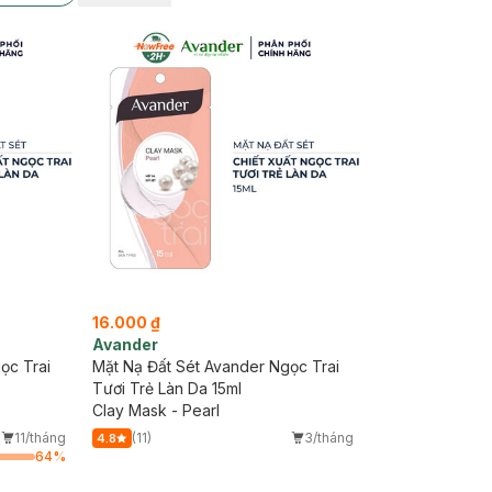
16.000 ₫
Avander
ọc Trai
Mặt Nạ Đất Sét Avander Ngọc Trai
Tươi Trẻ Làn Da 15ml
Clay Mask - Pearl
11/tháng
(11)
3/tháng
4.8
64
%