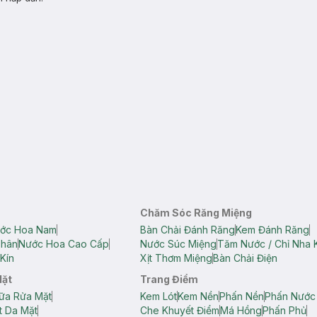
Chăm Sóc Răng Miệng
ớc Hoa Nam
Bàn Chải Đánh Răng
Kem Đánh Răng
Thân
Nước Hoa Cao Cấp
Nước Súc Miệng
Tăm Nước / Chỉ Nha 
Kín
Xịt Thơm Miệng
Bàn Chải Điện
Mặt
Trang Điểm
ữa Rửa Mặt
Kem Lót
Kem Nền
Phấn Nền
Phấn Nước
t Da Mặt
Che Khuyết Điểm
Má Hồng
Phấn Phủ