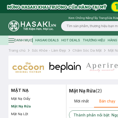
Kem Chống Nắng
Tẩy Trang
Sữa Rửa
Logo
DANH MỤC
HASAKI DEALS
HOT DEALS
THƯƠNG HIỆU
HÀNG 
Hamburger icon
Trang chủ
Sức Khỏe - Làm Đẹp
Chăm Sóc Da Mặt
Mặt N
MẶT NẠ
Mặt Nạ Rửa
(
2
)
Mặt Nạ Giấy
Mới nhất
Bán chạy
Mặt Nạ Rửa
Mặt Nạ Lột
Thành phần nổi bật: Ngọ