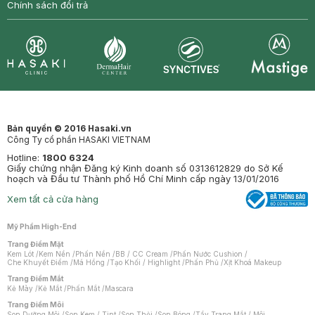
Chính sách đổi trả
Synctives
Clinic
Dermahair
Mastige
Bản quyền © 2016 Hasaki.vn
Công Ty cổ phần HASAKI VIETNAM
Hotline:
1800 6324
Giấy chứng nhận Đăng ký Kinh doanh số 0313612829 do Sở Kế
hoạch và Đầu tư Thành phố Hồ Chí Minh cấp ngày 13/01/2016
Xem tất cả cửa hàng
Mỹ Phẩm High-End
Trang Điểm Mặt
Kem Lót
/
Kem Nền
/
Phấn Nền
/
BB / CC Cream
/
Phấn Nước Cushion
/
Che Khuyết Điểm
/
Má Hồng
/
Tạo Khối / Highlight
/
Phấn Phủ
/
Xịt Khoá Makeup
Trang Điểm Mắt
Kẻ Mày
/
Kẻ Mắt
/
Phấn Mắt
/
Mascara
Trang Điểm Môi
Son Dưỡng Môi
/
Son Kem / Tint
/
Son Thỏi
/
Son Bóng
/
Tẩy Trang Mắt / Môi