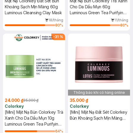
Mặt Nạ Colorkey Đất Sét Bùn
Mặt Nạ Bùn Colorkey Trà Xanh
Khoáng Sạch Mịn Màng 60g
Cho Da Dầu Mụn 60g
Luminous Cleansing Clay Mask
Luminous Green Tea Purifying
Clay Mask
18/tháng
11/tháng
80
%
80
%
-
31
%
Thông báo khi có hàng online
24.000 ₫
35.000 ₫
35.000 ₫
Colorkey
Colorkey
[Mini] Mặt Nạ Bùn Colorkey Trà
[Mini] Mặt Nạ Đất Sét Colorkey
Xanh Cho Da Dầu Mụn 10g
Bùn Khoáng Sạch Mịn Màng
Luminous Green Tea Purifying
10g
Clay Mask
64
%