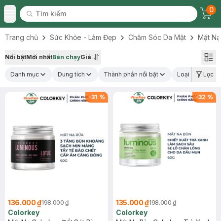
0
Tìm kiếm
Chec
Tìm kiếm
Toggle Menu
Trang chủ
Sức Khỏe - Làm Đẹp
Chăm Sóc Da Mặt
Mặt Nạ
Nổi bật
Mới nhất
Bán chạy
Giá
Danh mục
Dung tích
Thành phần nổi bật
Loại da
Lọc
C
-
31
%
-
32
%
136.000 ₫
135.000 ₫
198.000 ₫
198.000 ₫
Colorkey
Colorkey