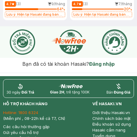
(3)
9/tháng
(3)
7/tháng
4.7
4.7
64
%
20
%
Lưu ý: Hiện tại Hasaki đang bán
Lưu ý: Hiện tại Hasaki đang bán
song song cả 2 mẫu cũ và mới.
song song cả 2 mẫu cũ và mới.
Bạn đã có tài khoản Hasaki?
Đăng nhập
return
nowfree
price
HỖ TRỢ KHÁCH HÀNG
VỀ HASAKI.VN
Hotline:
1800 6324
Giới thiệu Hasaki.vn
(Miễn phí , 08-22h kể cả T7, CN)
Chính sách bảo mật
Điều khoản sử dụng
Các câu hỏi thường gặp
Hasaki cẩm nang
Gửi yêu cầu hỗ trợ
Tuyển dụng