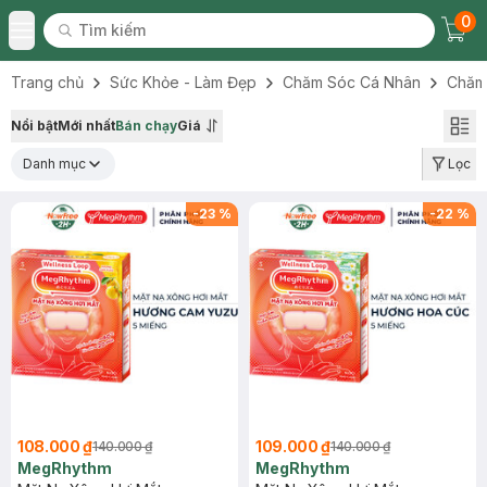
0
Tìm kiếm
Chec
Tìm kiếm
Toggle Menu
Trang chủ
Sức Khỏe - Làm Đẹp
Chăm Sóc Cá Nhân
Chăm
Nổi bật
Mới nhất
Bán chạy
Giá
Danh mục
Lọc
-
23
%
-
22
%
108.000 ₫
109.000 ₫
140.000 ₫
140.000 ₫
MegRhythm
MegRhythm