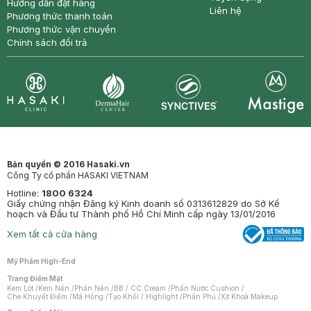
Hướng dẫn đặt hàng
Liên hệ
Phương thức thanh toán
Phương thức vận chuyển
Chính sách đổi trả
Synctives
Clinic
Dermahair
Mastige
Bản quyền © 2016 Hasaki.vn
Công Ty cổ phần HASAKI VIETNAM
Hotline:
1800 6324
Giấy chứng nhận Đăng ký Kinh doanh số 0313612829 do Sở Kế
hoạch và Đầu tư Thành phố Hồ Chí Minh cấp ngày 13/01/2016
Xem tất cả cửa hàng
Mỹ Phẩm High-End
Trang Điểm Mặt
Kem Lót
/
Kem Nền
/
Phấn Nền
/
BB / CC Cream
/
Phấn Nước Cushion
/
Che Khuyết Điểm
/
Má Hồng
/
Tạo Khối / Highlight
/
Phấn Phủ
/
Xịt Khoá Makeup