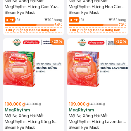
Mặt Nạ Xông Hơi Mắt
Mặt Nạ Xông Hơi Mắt
MegRhythm Hương Cam Yuzu
MegRhythm Hương Hoa Cúc 5
5 Miếng
Steam Eye Mask
Miếng
Steam Eye Mask
(3)
19/tháng
(3)
15/tháng
4.7
4.7
64
%
70
%
Lưu ý: Hiện tại Hasaki đang bán
Lưu ý: Hiện tại Hasaki đang bán
song song cả 2 mẫu cũ và mới.
song song cả 2 mẫu cũ và mới.
-
23
%
-
22
%
108.000 ₫
109.000 ₫
140.000 ₫
140.000 ₫
MegRhythm
MegRhythm
Mặt Nạ Xông Hơi Mắt
Mặt Nạ Xông Hơi Mắt
MegRhythm Hương Rừng 5
MegRhythm Hương Lavender 5
Miếng
Steam Eye Mask
Miếng
Steam Eye Mask