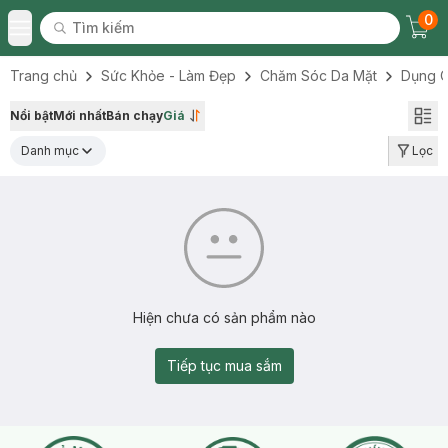
0
Tìm kiếm
Chec
Tìm kiếm
Toggle Menu
Trang chủ
Sức Khỏe - Làm Đẹp
Chăm Sóc Da Mặt
Dụng C
Nổi bật
Mới nhất
Bán chạy
Giá
Danh mục
Lọc
Hiện chưa có sản phẩm nào
Tiếp tục mua sắm