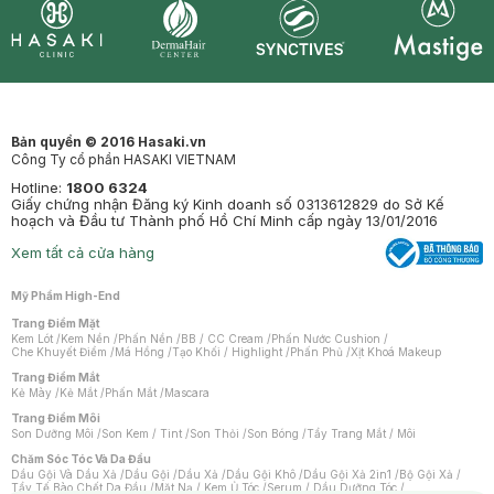
Synctives
Clinic
Dermahair
Mastige
Bản quyền © 2016 Hasaki.vn
Công Ty cổ phần HASAKI VIETNAM
Hotline:
1800 6324
Giấy chứng nhận Đăng ký Kinh doanh số 0313612829 do Sở Kế
hoạch và Đầu tư Thành phố Hồ Chí Minh cấp ngày 13/01/2016
Xem tất cả cửa hàng
Mỹ Phẩm High-End
Trang Điểm Mặt
Kem Lót
/
Kem Nền
/
Phấn Nền
/
BB / CC Cream
/
Phấn Nước Cushion
/
Che Khuyết Điểm
/
Má Hồng
/
Tạo Khối / Highlight
/
Phấn Phủ
/
Xịt Khoá Makeup
Trang Điểm Mắt
Kẻ Mày
/
Kẻ Mắt
/
Phấn Mắt
/
Mascara
Trang Điểm Môi
Son Dưỡng Môi
/
Son Kem / Tint
/
Son Thỏi
/
Son Bóng
/
Tẩy Trang Mắt / Môi
Chăm Sóc Tóc Và Da Đầu
Dầu Gội Và Dầu Xả
/
Dầu Gội
/
Dầu Xả
/
Dầu Gội Khô
/
Dầu Gội Xả 2in1
/
Bộ Gội Xả
/
Tẩy Tế Bào Chết Da Đầu
/
Mặt Nạ / Kem Ủ Tóc
/
Serum / Dầu Dưỡng Tóc
/