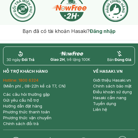
Bạn đã có tài khoản Hasaki?
Đăng nhập
return
nowfree
price
HỖ TRỢ KHÁCH HÀNG
VỀ HASAKI.VN
Hotline:
1800 6324
Giới thiệu Hasaki.vn
(Miễn phí , 08-22h kể cả T7, CN)
Chính sách bảo mật
Điều khoản sử dụng
Các câu hỏi thường gặp
Hasaki cẩm nang
Gửi yêu cầu hỗ trợ
Tuyển dụng
Hướng dẫn đặt hàng
Liên hệ
Phương thức thanh toán
Phương thức vận chuyển
Chính sách đổi trả