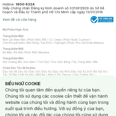
Hotline:
1800 6324
Giấy chứng nhận Đăng ký Kinh doanh số 0313612829 do Sở Kế
hoạch và Đầu tư Thành phố Hồ Chí Minh cấp ngày 13/01/2016
Xem tất cả cửa hàng
Mỹ Phẩm High-End
Trang Điểm Mặt
Kem Lót
/
Kem Nền
/
Phấn Nền
/
BB / CC Cream
/
Phấn Nước Cushion
/
Che Khuyết Điểm
/
Má Hồng
/
Tạo Khối / Highlight
/
Phấn Phủ
/
Xịt Khoá Makeup
Trang Điểm Mắt
Kẻ Mày
/
Kẻ Mắt
/
Phấn Mắt
/
Mascara
Trang Điểm Môi
Son Dưỡng Môi
/
Son Kem / Tint
/
Son Thỏi
/
Son Bóng
/
Tẩy Trang Mắt / Môi
Chăm Sóc Tóc Và Da Đầu
Dầu Gội Và Dầu Xả
/
Dầu Gội
/
Dầu Xả
/
Dầu Gội Khô
/
Dầu Gội Xả 2in1
/
Bộ Gội Xả
/
Tẩy Tế Bào Chết Da Đầu
/
Mặt Nạ / Kem Ủ Tóc
/
Serum / Dầu Dưỡng Tóc
/
Xịt Dưỡng Tóc
/
Thuốc Nhuộm Tóc
/
Sản Phẩm Tạo Kiểu Tóc
/
Dụng Cụ Chăm Sóc Tóc
/
Máy Sấy Tóc
/
Lược
/
Bộ Chăm Sóc Tóc
/
Phụ Kiện Tóc
Notice about cookies usage
BIỂU NGỮ COOKIE
Chăm Sóc Cơ Thể
Chúng tôi quan tâm đến quyền riêng tư của bạn.
Kem Tẩy Lông
/
Dụng Cụ Tẩy Lông
Chúng tôi sử dụng các cookie cần thiết để vận hành
Nước Hoa
Nước Hoa Nữ
/
Nước Hoa Nam
/
Nước Hoa Cao Cấp
/
Xịt Thơm Toàn Thân
/
website của chúng tôi và đồng hành cùng bạn trong
Nước Hoa Vùng Kín
suốt quá trình điều hướng. Với sự đồng ý của bạn,
Chăm Sóc Cá Nhân
Chống Muỗi
/
Khẩu Trang
/
Máy Massage
/
Mặt Nạ Xông Hơi
/
Nước Rửa Tay
/
chúng tôi và các đối tác của chúng tôi cũng sử dụng
Sản Phẩm Chăm Sóc Khác
/
Bàn Chải Đánh Răng
/
Bàn Chải Điện
/