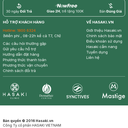
return
nowfree
price
HỖ TRỢ KHÁCH HÀNG
VỀ HASAKI.VN
Hotline:
1800 6324
Giới thiệu Hasaki.vn
(Miễn phí , 08-22h kể cả T7, CN)
Chính sách bảo mật
Điều khoản sử dụng
Các câu hỏi thường gặp
Hasaki cẩm nang
Gửi yêu cầu hỗ trợ
Tuyển dụng
Hướng dẫn đặt hàng
Liên hệ
Phương thức thanh toán
Phương thức vận chuyển
Chính sách đổi trả
Synctives
Clinic
Dermahair
Mastige
Bản quyền © 2016 Hasaki.vn
Công Ty cổ phần HASAKI VIETNAM