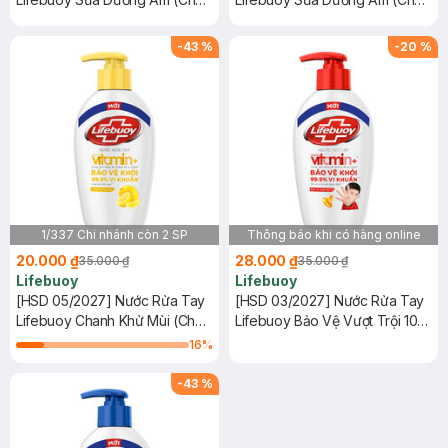
180g)
180g)
-
43
%
-
20
%
1/337 Chi nhánh còn 2 SP
Thông báo khi có hàng online
20.000 ₫
28.000 ₫
35.000 ₫
35.000 ₫
Lifebuoy
Lifebuoy
[HSD 05/2027] Nước Rửa Tay
[HSD 03/2027] Nước Rửa Tay
Lifebuoy Chanh Khử Mùi (Chai
Lifebuoy Bảo Vệ Vượt Trội 10
180g)
(Chai 180g)
16
%
-
43
%