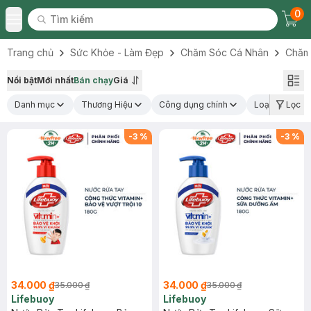
0
Tìm kiếm
Chec
Tìm kiếm
Toggle Menu
Trang chủ
Sức Khỏe - Làm Đẹp
Chăm Sóc Cá Nhân
Chăm
Nổi bật
Mới nhất
Bán chạy
Giá
Danh mục
Thương Hiệu
Công dụng chính
Loại sản phẩ
Lọc
-
3
%
-
3
%
34.000 ₫
34.000 ₫
35.000 ₫
35.000 ₫
Lifebuoy
Lifebuoy