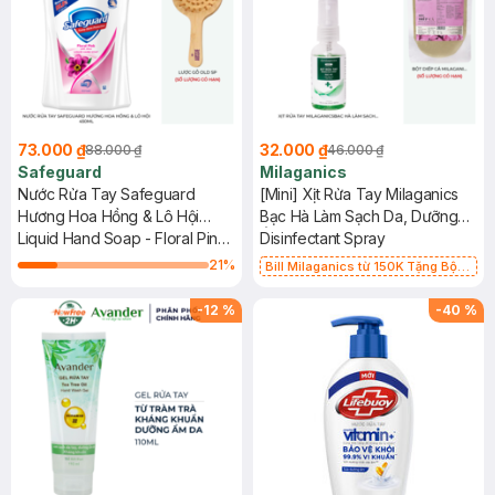
73.000 ₫
32.000 ₫
88.000 ₫
46.000 ₫
Safeguard
Milaganics
Nước Rửa Tay Safeguard
[Mini] Xịt Rửa Tay Milaganics
Hương Hoa Hồng & Lô Hội
Bạc Hà Làm Sạch Da, Dưỡng
450ml
Liquid Hand Soap - Floral Pink
Ẩm 50ml
Disinfectant Spray
With Aloe
21
%
Bill Milaganics từ 150K Tặng Bột
Diếp Cá Milaganics Giảm Mụn, Mờ
Vết Thâm 100g (SL Có Hạn)
-
12
%
-
40
%