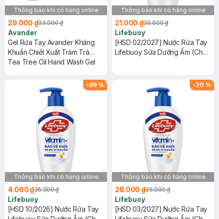
Thông báo khi có hàng online
Thông báo khi có hàng online
29.000 ₫
21.000 ₫
33.000 ₫
35.000 ₫
Avander
Lifebuoy
Gel Rửa Tay Avander Kháng
[HSD 02/2027] Nước Rửa Tay
Khuẩn Chiết Xuất Tràm Trà
Lifebuoy Sữa Dưỡng Ẩm (Chai
110ml
Tea Tree Oil Hand Wash Gel
180g)
-
89
%
-
20
%
Thông báo khi có hàng online
Thông báo khi có hàng online
4.000 ₫
28.000 ₫
35.000 ₫
35.000 ₫
Lifebuoy
Lifebuoy
[HSD 10/2026] Nước Rửa Tay
[HSD 03/2027] Nước Rửa Tay
Lifebuoy Sữa Dưỡng Ẩm (Chai
Lifebuoy Sữa Dưỡng Ẩm (Chai