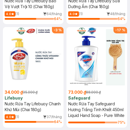
Nước Rửa Tay Lifebuoy Bảo
Nước Rửa Tay Lifebuoy Sữa
Vệ Vượt Trội 10 (Chai 180g)
Dưỡng Ẩm (Chai 180g)
(1)
64/tháng
(1)
48/tháng
4.0
4.0
64
%
64
%
-
3
%
-
17
%
34.000 ₫
73.000 ₫
35.000 ₫
88.000 ₫
Lifebuoy
Safeguard
Nước Rửa Tay Lifebuoy Chanh
Nước Rửa Tay Safeguard
Khử Mùi (Chai 180g)
Hương Trắng Tinh Khiết 450ml
Liquid Hand Soap - Pure White
(1)
37/tháng
4.0
64
%
75
%