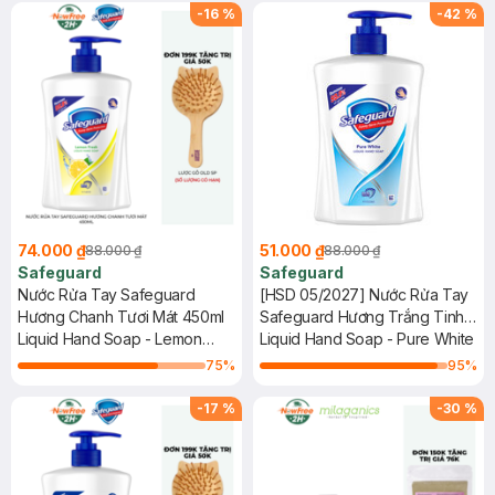
-
16
%
-
42
%
74.000 ₫
51.000 ₫
88.000 ₫
88.000 ₫
Safeguard
Safeguard
Nước Rửa Tay Safeguard
[HSD 05/2027] Nước Rửa Tay
Hương Chanh Tươi Mát 450ml
Safeguard Hương Trắng Tinh
Liquid Hand Soap - Lemon
Khiết 450ml
Liquid Hand Soap - Pure White
Fresh
75
%
95
%
-
17
%
-
30
%