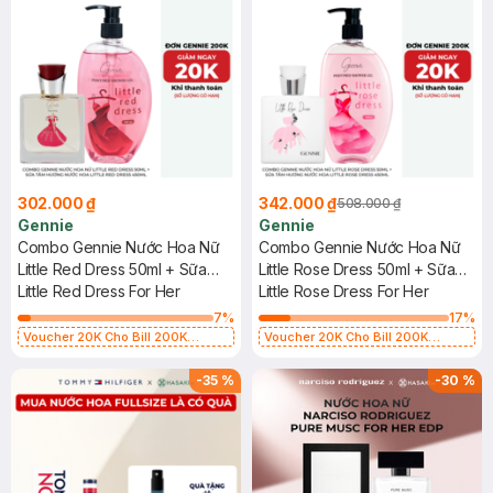
302.000 ₫
342.000 ₫
508.000 ₫
Gennie
Gennie
Combo Gennie Nước Hoa Nữ
Combo Gennie Nước Hoa Nữ
Little Red Dress 50ml + Sữa
Little Rose Dress 50ml + Sữa
Tắm Hương Nước Hoa Little
Little Red Dress For Her
Tắm Hương Nước Hoa Little
Little Rose Dress For Her
Red Dress 450ml
Rose Dress 450ml
7
%
17
%
Voucher 20K Cho Bill 200K
Voucher 20K Cho Bill 200K
Diamond, Laura Annie, Gota,
Diamond, Laura Annie, Gota,
Gennie, Parision (SL có hạn)
Gennie, Parision (SL có hạn)
-
35
%
-
30
%