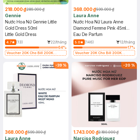
218.000 ₫
368.000 ₫
289.000 ₫
599.000 ₫
Gennie
Laura Anne
Nước Hoa Nữ Gennie Little
Nước Hoa Nữ Laura Anne
Gold Dress 50ml
Diamond Femme Pink 45ml
Little Gold Dress
(Hồng)
Eau De Parfum
(13)
22/tháng
(146)
12/tháng
4.7
5.0
64
%
17
%
Voucher 20K Cho Bill 200K
Voucher 20K Cho Bill 200K
Diamond, Laura Annie, Gota,
Diamond, Laura Annie, Gota,
Gennie, Parision (SL có hạn)
Gennie, Parision (SL có hạn)
-
39
%
-
20
%
368.000 ₫
1.743.000 ₫
599.000 ₫
2.180.000 ₫
Laura Anne
Narciso Rodriguez