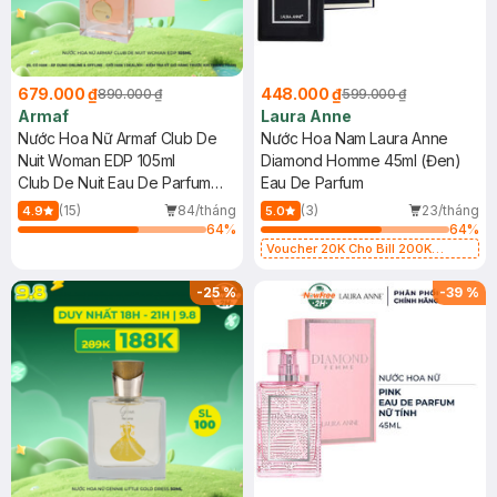
679.000 ₫
448.000 ₫
890.000 ₫
599.000 ₫
Armaf
Laura Anne
Nước Hoa Nữ Armaf Club De
Nước Hoa Nam Laura Anne
Nuit Woman EDP 105ml
Diamond Homme 45ml (Đen)
Club De Nuit Eau De Parfum
Eau De Parfum
Woman
(15)
84/tháng
(3)
23/tháng
4.9
5.0
64
%
64
%
Voucher 20K Cho Bill 200K
Diamond, Laura Annie, Gota,
Gennie, Parision (SL có hạn)
-
25
%
-
39
%