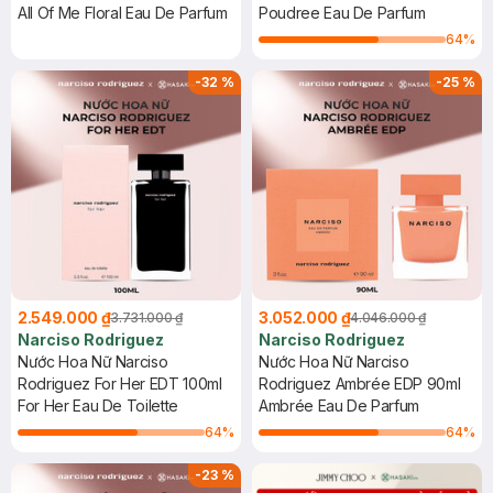
10ml
All Of Me Floral Eau De Parfum
Poudree Eau De Parfum
64
%
-
32
%
-
25
%
2.549.000 ₫
3.052.000 ₫
3.731.000 ₫
4.046.000 ₫
Narciso Rodriguez
Narciso Rodriguez
Nước Hoa Nữ Narciso
Nước Hoa Nữ Narciso
Rodriguez For Her EDT 100ml
Rodriguez Ambrée EDP 90ml
For Her Eau De Toilette
Ambrée Eau De Parfum
64
%
64
%
-
23
%