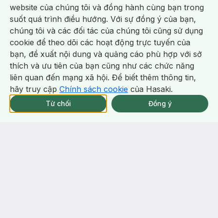
Rodriguez Ambrée EDP 50ml
Very Good Girl Glam EDP 80ml
website của chúng tôi và đồng hành cùng bạn trong
Ambrée Eau De Parfum
Very Good Girl Glam Eau De
suốt quá trình điều hướng. Với sự đồng ý của bạn,
Parfum
25
%
56
%
chúng tôi và các đối tác của chúng tôi cũng sử dụng
cookie để theo dõi các hoạt động trực tuyến của
-
29
%
-
24
%
bạn, đề xuất nội dung và quảng cáo phù hợp với sở
Chat i
thích và ưu tiên của bạn cũng như các chức năng
liên quan đến mạng xã hội. Để biết thêm thông tin,
hãy truy cập
Chính sách cookie
của Hasaki.
Giao Nhanh Miễn Phí 2H.
tại 337 Chi Nhánh (Trễ tặng 100K)
Từ chối
Đồng ý
Thông báo khi có hàng online
1.321.000 ₫
380.000 ₫
1.850.000 ₫
500.000 ₫
Dolce & Gabbana
Narciso Rodriguez
Nước Hoa Nữ Dolce &
[Mini] Nước Hoa Nữ Narciso
Gabbana Dolce Violet EDT
Rodriguez Cristal EDP 10ml
30ml
Dolce Violet Eau De Toilette
Cristal Eau De Parfum
81
%
7
%
-
35
%
-
25
%