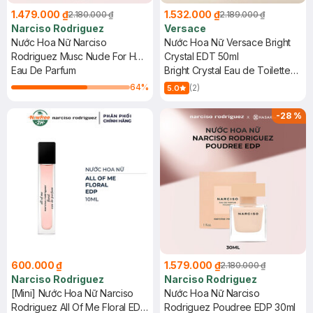
1.479.000 ₫
1.532.000 ₫
2.180.000 ₫
2.189.000 ₫
Narciso Rodriguez
Versace
Nước Hoa Nữ Narciso
Nước Hoa Nữ Versace Bright
Rodriguez Musc Nude For Her
Crystal EDT 50ml
EDP 30ml
Eau De Parfum
Bright Crystal Eau de Toilette
Spray
64
%
(2)
5.0
-
28
%
600.000 ₫
1.579.000 ₫
2.180.000 ₫
Narciso Rodriguez
Narciso Rodriguez
[Mini] Nước Hoa Nữ Narciso
Nước Hoa Nữ Narciso
Rodriguez All Of Me Floral EDP
Rodriguez Poudree EDP 30ml