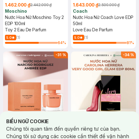
1.462.000 ₫
1.643.000 ₫
2.442.000 ₫
2.500.000 ₫
Moschino
Coach
Nước Hoa Nữ Moschino Toy 2
Nước Hoa Nữ Coach Love EDP
EDP 100ml
50ml
Toy 2 Eau De Parfum
Love Eau De Parfum
(1)
(1)
5.0
5.0
64
%
81
%
-
31
%
-
34
%
Notice about cookies usage
BIỂU NGỮ COOKIE
2.198.000 ₫
2.890.000 ₫
3.201.000 ₫
4.370.000 ₫
Narciso Rodriguez
Carolina Herrera
Chúng tôi quan tâm đến quyền riêng tư của bạn.
Nước Hoa Nữ Narciso
Nước Hoa Nữ Carolina Herrera
Chúng tôi sử dụng các cookie cần thiết để vận hành