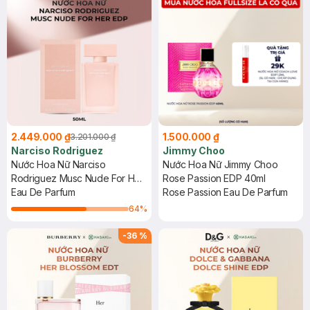
2.449.000 ₫
1.500.000 ₫
3.201.000 ₫
Narciso Rodriguez
Jimmy Choo
Nước Hoa Nữ Narciso
Nước Hoa Nữ Jimmy Choo
Rodriguez Musc Nude For Her
Rose Passion EDP 40ml
EDP 50ml
Eau De Parfum
Rose Passion Eau De Parfum
64
%
-
36
%