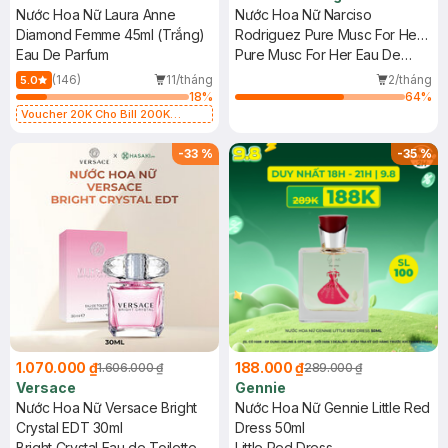
Nước Hoa Nữ Laura Anne
Nước Hoa Nữ Narciso
Diamond Femme 45ml (Trắng)
Rodriguez Pure Musc For Her
Eau De Parfum
EDP 30ml
Pure Musc For Her Eau De
Parfum
(146)
11/tháng
2/tháng
5.0
18
%
64
%
Voucher 20K Cho Bill 200K
Diamond, Laura Annie, Gota,
Gennie, Parision (SL có hạn)
-
33
%
-
35
%
1.070.000 ₫
188.000 ₫
1.606.000 ₫
289.000 ₫
Versace
Gennie
Nước Hoa Nữ Versace Bright
Nước Hoa Nữ Gennie Little Red
Crystal EDT 30ml
Dress 50ml
Bright Crystal Eau de Toilette
Little Red Dress