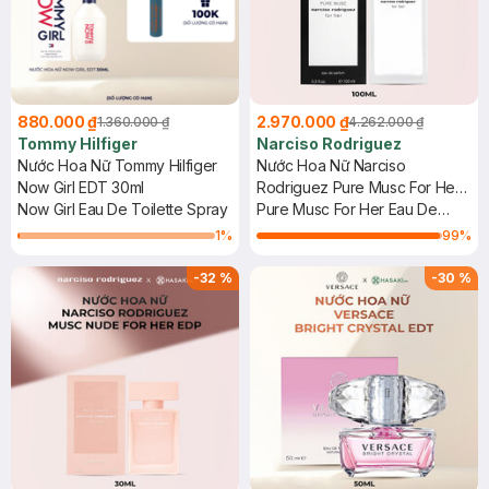
880.000 ₫
2.970.000 ₫
1.360.000 ₫
4.262.000 ₫
Tommy Hilfiger
Narciso Rodriguez
Nước Hoa Nữ Tommy Hilfiger
Nước Hoa Nữ Narciso
Now Girl EDT 30ml
Rodriguez Pure Musc For Her
Now Girl Eau De Toilette Spray
EDP 100ml
Pure Musc For Her Eau De
Parfum
1
%
99
%
-
32
%
-
30
%