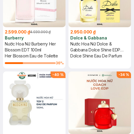
2.599.000 ₫
2.950.000 ₫
4.030.000 ₫
Burberry
Dolce & Gabbana
Nước Hoa Nữ Burberry Her
Nước Hoa Nữ Dolce &
Blossom EDT 100ml
Gabbana Dolce Shine EDP
Her Blossom Eau de Toilette
50ml
Dolce Shine Eau De Parfum
36
%
-
40
%
-
34
%