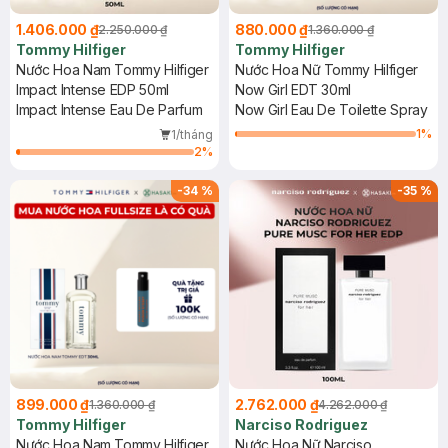
1.406.000 ₫
880.000 ₫
2.250.000 ₫
1.360.000 ₫
Tommy Hilfiger
Tommy Hilfiger
Nước Hoa Nam Tommy Hilfiger
Nước Hoa Nữ Tommy Hilfiger
Impact Intense EDP 50ml
Now Girl EDT 30ml
Impact Intense Eau De Parfum
Now Girl Eau De Toilette Spray
1
%
1/tháng
2
%
-
34
%
-
35
%
899.000 ₫
2.762.000 ₫
1.360.000 ₫
4.262.000 ₫
Tommy Hilfiger
Narciso Rodriguez
Nước Hoa Nam Tommy Hilfiger
Nước Hoa Nữ Narciso