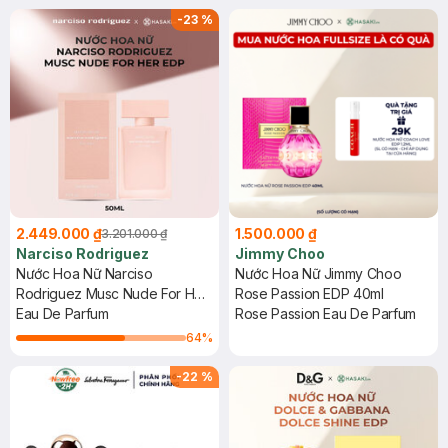
-
23
%
2.449.000 ₫
1.500.000 ₫
3.201.000 ₫
Narciso Rodriguez
Jimmy Choo
Nước Hoa Nữ Narciso
Nước Hoa Nữ Jimmy Choo
Rodriguez Musc Nude For Her
Rose Passion EDP 40ml
EDP 50ml
Eau De Parfum
Rose Passion Eau De Parfum
64
%
-
22
%