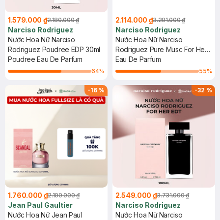
1.579.000 ₫
2.114.000 ₫
2.180.000 ₫
3.201.000 ₫
Narciso Rodriguez
Narciso Rodriguez
Nước Hoa Nữ Narciso
Nước Hoa Nữ Narciso
Rodriguez Poudree EDP 30ml
Rodriguez Pure Musc For Her
Poudree Eau De Parfum
EDP 50ml
Eau De Parfum
64
%
55
%
-
16
%
-
32
%
1.760.000 ₫
2.549.000 ₫
2.100.000 ₫
3.731.000 ₫
Jean Paul Gaultier
Narciso Rodriguez
Nước Hoa Nữ Jean Paul
Nước Hoa Nữ Narciso