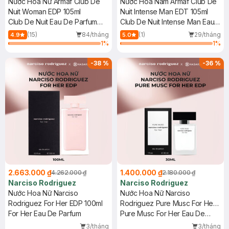
Nước Hoa Nữ Armaf Club De
Nước Hoa Nam Armaf Club De
Nuit Woman EDP 105ml
Nuit Intense Man EDT 105ml
Club De Nuit Eau De Parfum
Club De Nuit Intense Man Eau
Woman
De Toilette
(15)
84/tháng
(1)
29/tháng
4.9
5.0
1
%
1
%
-
38
%
-
36
%
2.663.000 ₫
1.400.000 ₫
4.262.000 ₫
2.180.000 ₫
Narciso Rodriguez
Narciso Rodriguez
Nước Hoa Nữ Narciso
Nước Hoa Nữ Narciso
Rodriguez For Her EDP 100ml
Rodriguez Pure Musc For Her
For Her Eau De Parfum
EDP 30ml
Pure Musc For Her Eau De
Parfum
3/tháng
3/tháng