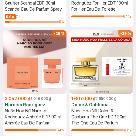
Gaultier Scandal EDP 30ml
Rodriguez For Her EDT 100ml
Scandal Eau De Parfum Spray
For Her Eau De Toilette
64
%
(1)
5.0
9
%
-
25
%
-
39
%
3.052.000 ₫
1.607.000 ₫
4.046.000 ₫
2.650.000 ₫
Narciso Rodriguez
Dolce & Gabbana
Nước Hoa Nữ Narciso
Nước Hoa Nữ Dolce &
Rodriguez Ambrée EDP 90ml
Gabbana The One EDP 30ml
Ambrée Eau De Parfum
The One Eau De Parfum
64
%
81
%