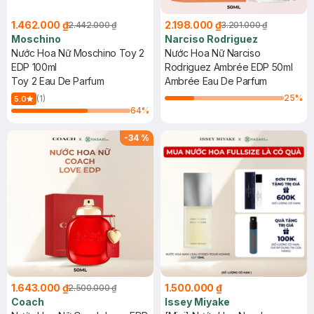
1.462.000 ₫
2.198.000 ₫
2.442.000 ₫
3.201.000 ₫
Moschino
Narciso Rodriguez
Nước Hoa Nữ Moschino Toy 2
Nước Hoa Nữ Narciso
EDP 100ml
Rodriguez Ambrée EDP 50ml
Toy 2 Eau De Parfum
Ambrée Eau De Parfum
25
%
(1)
5.0
64
%
-
34
%
1.643.000 ₫
1.500.000 ₫
2.500.000 ₫
Coach
Issey Miyake