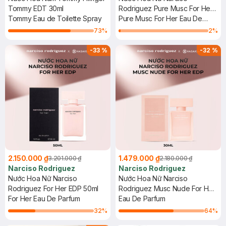
Tommy EDT 30ml
Rodriguez Pure Musc For Her
Tommy Eau de Toilette Spray
EDP 100ml
Pure Musc For Her Eau De
Parfum
73
%
2
%
-
33
%
-
32
%
2.150.000 ₫
1.479.000 ₫
3.201.000 ₫
2.180.000 ₫
Narciso Rodriguez
Narciso Rodriguez
Nước Hoa Nữ Narciso
Nước Hoa Nữ Narciso
Rodriguez For Her EDP 50ml
Rodriguez Musc Nude For Her
For Her Eau De Parfum
EDP 30ml
Eau De Parfum
32
%
64
%