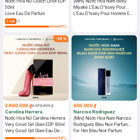
Nước Hoa Nữ Coach Love EDP
[Mini] Nước Hoa Nam Issey
50ml
Miyake L'Eau D'Issey Pour
Love Eau De Parfum
Homme EDT 15ml
L'Eau D'Issey Pour Homme Eau
De Toilette
(1)
5.0
81
%
-
34
%
2.890.000 ₫
600.000 ₫
4.370.000 ₫
Carolina Herrera
Narciso Rodriguez
Nước Hoa Nữ Carolina Herrera
[Mini] Nước Hoa Nam Narciso
Very Good Girl Glam EDP 80ml
Rodriguez Bleu Noir Parfum
Very Good Girl Glam Eau De
10ml
For Him Bleu Noir Parfum
Parfum
56
%