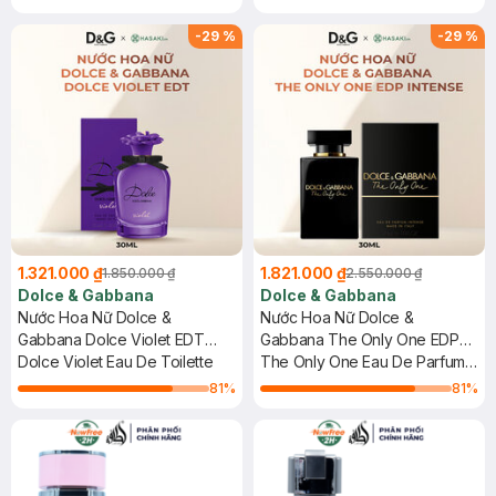
-
29
%
-
29
%
1.321.000 ₫
1.821.000 ₫
1.850.000 ₫
2.550.000 ₫
Dolce & Gabbana
Dolce & Gabbana
Nước Hoa Nữ Dolce &
Nước Hoa Nữ Dolce &
Gabbana Dolce Violet EDT
Gabbana The Only One EDP
30ml
Dolce Violet Eau De Toilette
Intense 30ml
The Only One Eau De Parfum
Intense
81
%
81
%