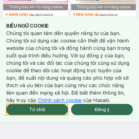
Thông báo khi có hàng online
Thông báo khi có hàng online
2.999.000 ₫
1.189.000 ₫
4.060.000 ₫
1.940.000 ₫
Yves Saint Laurent
Marc Jacobs
Notice about cookies usage
BIỂU NGỮ COOKIE
Nước Hoa Nữ YSL Mon Paris
Nước Hoa Nữ Marc Jacobs
Chúng tôi quan tâm đến quyền riêng tư của bạn.
EDP 50ml
Daisy Love EDT 30ml
Mon Paris Eau De Parfum
Eau De Toilette
Chúng tôi sử dụng các cookie cần thiết để vận hành
website của chúng tôi và đồng hành cùng bạn trong
5
%
(1)
4.0
24
%
suốt quá trình điều hướng. Với sự đồng ý của bạn,
chúng tôi và các đối tác của chúng tôi cũng sử dụng
-
37
%
-
24
%
cookie để theo dõi các hoạt động trực tuyến của
bạn, đề xuất nội dung và quảng cáo phù hợp với sở
Chat i
thích và ưu tiên của bạn cũng như các chức năng
liên quan đến mạng xã hội. Để biết thêm thông tin,
hãy truy cập
Chính sách cookie
của Hasaki.
Giao Nhanh Miễn Phí 2H.
tại 337 Chi Nhánh (Trễ tặng 100K)
Từ chối
Đồng ý
Thông báo khi có hàng online
Thông báo khi có hàng online
926.000 ₫
380.000 ₫
1.470.000 ₫
500.000 ₫
Calvin Klein
Narciso Rodriguez