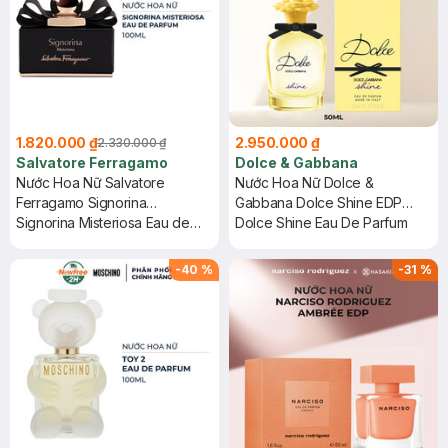
1.820.000 ₫
2.950.000 ₫
2.330.000 ₫
Salvatore Ferragamo
Dolce & Gabbana
Nước Hoa Nữ Salvatore
Nước Hoa Nữ Dolce &
Ferragamo Signorina
Gabbana Dolce Shine EDP
Misteriosa EDP 100ml
Signorina Misteriosa Eau de
50ml
Dolce Shine Eau De Parfum
Parfum
-
40
%
-
31
%