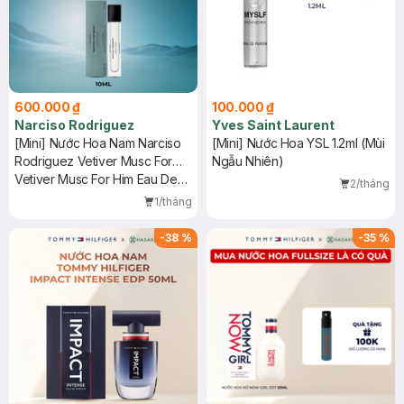
600.000 ₫
100.000 ₫
Narciso Rodriguez
Yves Saint Laurent
[Mini] Nước Hoa Nam Narciso
[Mini] Nước Hoa YSL 1.2ml (Mùi
Rodriguez Vetiver Musc For
Ngẫu Nhiên)
Him EDT 10ml
Vetiver Musc For Him Eau De
2/tháng
Toilette
1/tháng
-
38
%
-
35
%