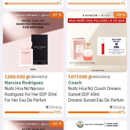
6
%
1
%
-
37
%
-
33
%
1.366.000 ₫
1.071.000 ₫
2.180.000 ₫
1.600.000 ₫
Narciso Rodriguez
Coach
Nước Hoa Nữ Narciso
Nước Hoa Nữ Coach Dreams
Rodriguez For Her EDP 30ml
Sunset EDP 40ml
For Her Eau De Parfum
Dreams Sunset Eau De Parfum
3/tháng
2/tháng
70
%
81
%
-
20
%