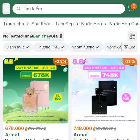
0
Tìm kiếm
Chec
Tìm kiếm
Toggle Menu
Trang chủ
Sức Khỏe - Làm Đẹp
Nước Hoa
Nước Hoa Cao
Nổi bật
Mới nhất
Bán chạy
Giá
Danh mục
Thương Hiệu
Nhóm hương
Nồng độ nước hoa
Lọc
-
24
%
-
31
%
678.000 ₫
748.000 ₫
890.000 ₫
1.090.000 ₫
Armaf
Armaf