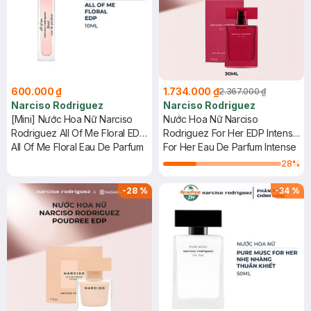
600.000 ₫
1.734.000 ₫
2.367.000 ₫
Narciso Rodriguez
Narciso Rodriguez
[Mini] Nước Hoa Nữ Narciso
Nước Hoa Nữ Narciso
Rodriguez All Of Me Floral EDP
Rodriguez For Her EDP Intense
10ml
All Of Me Floral Eau De Parfum
30ml
For Her Eau De Parfum Intense
28
%
-
28
%
-
34
%