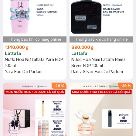
Thông báo khi có hàng online
Thông báo khi có hàng online
1.140.000 ₫
890.000 ₫
Lattafa
Lattafa
Nước Hoa Nữ Lattafa Yara EDP
Nước Hoa Nam Lattafa Ramz
100ml
Silver EDP 100ml
Yara Eau De Parfum
Ramz Silver Eau De Parfum
-
26
%
-
39
%