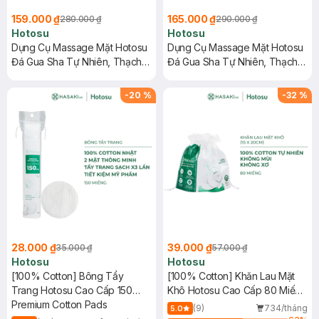
159.000 ₫
165.000 ₫
280.000 ₫
290.000 ₫
Hotosu
Hotosu
Dụng Cụ Massage Mặt Hotosu
Dụng Cụ Massage Mặt Hotosu
Đá Gua Sha Tự Nhiên, Thạch
Đá Gua Sha Tự Nhiên, Thạch
Anh Hồng
Anh Aventurine Xanh
-
20
%
-
32
%
28.000 ₫
39.000 ₫
35.000 ₫
57.000 ₫
Hotosu
Hotosu
[100% Cotton] Bông Tẩy
[100% Cotton] Khăn Lau Mặt
Trang Hotosu Cao Cấp 150
Khô Hotosu Cao Cấp 80 Miếng
Miếng
Premium Cotton Pads
15x20cm
(9)
734/tháng
5.0