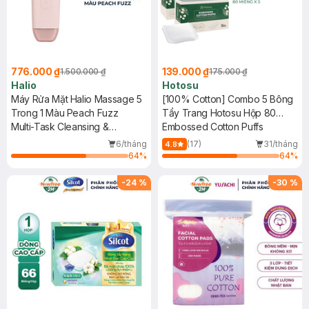
776.000 ₫
139.000 ₫
1.500.000 ₫
175.000 ₫
Halio
Hotosu
Máy Rửa Mặt Halio Massage 5
[100% Cotton] Combo 5 Bông
Trong 1 Màu Peach Fuzz
Tẩy Trang Hotosu Hộp 80
Multi-Task Cleansing &
Miếng
Embossed Cotton Puffs
Massaging Device With Red
6/tháng
(17)
31/tháng
4.8
Blue Light Therapy 5 In 1
64
%
64
%
-
24
%
-
30
%