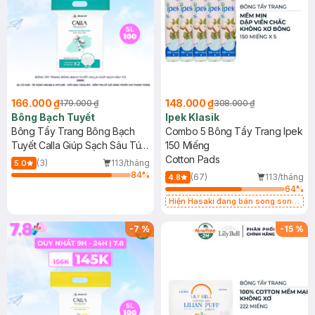
166.000 ₫
148.000 ₫
179.000 ₫
308.000 ₫
Bông Bạch Tuyết
Ipek Klasik
Bông Tẩy Trang Bông Bạch
Combo 5 Bông Tẩy Trang Ipek
Tuyết Calla Giúp Sạch Sâu Túi
150 Miếng
500g
Cotton Pads
(3)
113/tháng
5.0
84
%
(67)
113/tháng
4.8
64
%
Hiện Hasaki đang bán song song
2 mẫu cũ - mới
-
7
%
-
15
%