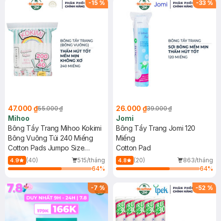
-
15
%
-
33
%
47.000 ₫
26.000 ₫
55.000 ₫
39.000 ₫
Mihoo
Jomi
Bông Tẩy Trang Mihoo Kokimi
Bông Tẩy Trang Jomi 120
Bông Vuông Túi 240 Miếng
Miếng
Cotton Pads Jumpo Size
Cotton Pad
200+40
(40)
515/tháng
(20)
863/tháng
4.9
4.8
64
%
64
%
-
7
%
-
52
%