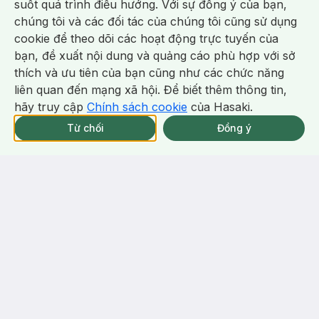
suốt quá trình điều hướng. Với sự đồng ý của bạn,
(67)
26/tháng
(20)
120/tháng
4.8
4.8
chúng tôi và các đối tác của chúng tôi cũng sử dụng
8
%
97
%
cookie để theo dõi các hoạt động trực tuyến của
Hiện Hasaki đang bán song song
2 mẫu cũ - mới
bạn, đề xuất nội dung và quảng cáo phù hợp với sở
-
25
%
-
16
%
Chat i
thích và ưu tiên của bạn cũng như các chức năng
liên quan đến mạng xã hội. Để biết thêm thông tin,
hãy truy cập
Chính sách cookie
của Hasaki.
Giao Nhanh Miễn Phí 2H.
tại 337 Chi Nhánh (Trễ tặng 100K)
Từ chối
Đồng ý
69.000 ₫
48.000 ₫
92.000 ₫
57.000 ₫
Hotosu
Jomi
[100% Cotton] Combo Hotosu
Khăn Lau Mặt Khô Jomi 80
Khăn Lau Mặt Khô 80 Miếng
Miếng (20x15cm)
(15x20cm) + Bông Tẩy Trang
(1)
33/tháng
(1)
45/tháng
5.0
5.0
150 Miếng
64
%
64
%
-
47
%
-
8
%