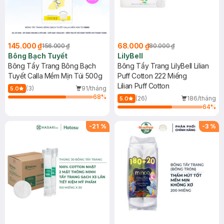
145.000 ₫
68.000 ₫
156.000 ₫
80.000 ₫
Bông Bạch Tuyết
LilyBell
Bông Tẩy Trang Bông Bạch
Bông Tẩy Trang LilyBell Lilian
Tuyết Calla Mềm Mịn Túi 500g
Puff Cotton 222 Miếng
Lilian Puff Cotton
(3)
91/tháng
5.0
68
%
(26)
186/tháng
5.0
64
%
-
21
%
-
3
%