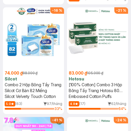
-
16
%
-
21
%
74.000 ₫
83.000 ₫
88.000 ₫
105.000 ₫
Silcot
Hotosu
Combo 2 Hộp Bông Tẩy Trang
[100% Cotton] Combo 3 Hộp
Silcot Cơ Bản 82 Miếng
Bông Tẩy Trang Hotosu 80
Silcot Velvety Touch Cotton
Miếng
Embossed Cotton Puffs
(63)
97/tháng
(17)
62/tháng
5.0
4.8
33
%
64
%
-
41
%
-
24
%