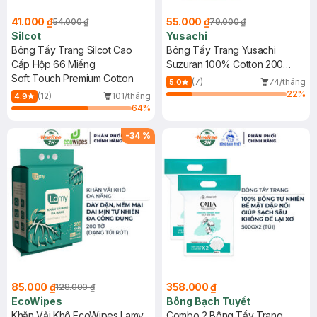
41.000 ₫
55.000 ₫
54.000 ₫
79.000 ₫
Silcot
Yusachi
Bông Tẩy Trang Silcot Cao
Bông Tẩy Trang Yusachi
Cấp Hộp 66 Miếng
Suzuran 100% Cotton 200
Soft Touch Premium Cotton
Miếng
(7)
74/tháng
5.0
22
%
(12)
101/tháng
4.9
64
%
-
34
%
85.000 ₫
358.000 ₫
128.000 ₫
EcoWipes
Bông Bạch Tuyết
Khăn Vải Khô EcoWipes Lamy
Combo 2 Bông Tẩy Trang