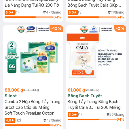
Đa Năng Dạng Túi Rút 200 Tờ
Bông Bạch Tuyết Calla Giúp
Sạch Sâu Túi 500g
(1)
47/tháng
(3)
11/tháng
5.0
5.0
64
%
64
%
-
12
%
-
2
%
88.000 ₫
61.000 ₫
100.000 ₫
62.000 ₫
Silcot
Bông Bạch Tuyết
Combo 2 Hộp Bông Tẩy Trang
Bông Tẩy Trang Bông Bạch
Silcot Cao Cấp 66 Miếng
Tuyết Calla 3D Túi 200 Miếng
Soft Touch Premium Cotton
(1)
56/tháng
5.0
64
%
(12)
42/tháng
4.9
93
%