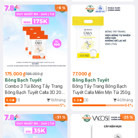
-
6
%
175.000 ₫
77.000 ₫
186.000 ₫
Bông Bạch Tuyết
Bông Bạch Tuyết
Combo 3 Túi Bông Tẩy Trang
Bông Tẩy Trang Bông Bạch
Bông Bạch Tuyết Calla 3D 200
Tuyết Calla Mềm Mịn Túi 250g
Miếng
(1)
19/tháng
(3)
40/tháng
5.0
5.0
5
%
64
%
-
31
%
-
25
%