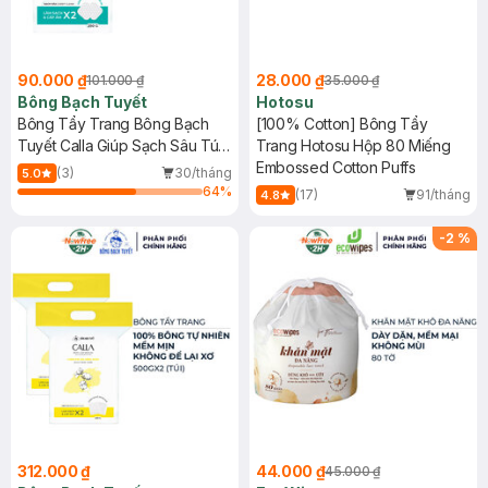
90.000 ₫
28.000 ₫
101.000 ₫
35.000 ₫
Bông Bạch Tuyết
Hotosu
Bông Tẩy Trang Bông Bạch
[100% Cotton] Bông Tẩy
Tuyết Calla Giúp Sạch Sâu Túi
Trang Hotosu Hộp 80 Miếng
250g
Embossed Cotton Puffs
(3)
30/tháng
5.0
64
%
(17)
91/tháng
4.8
-
2
%
312.000 ₫
44.000 ₫
45.000 ₫