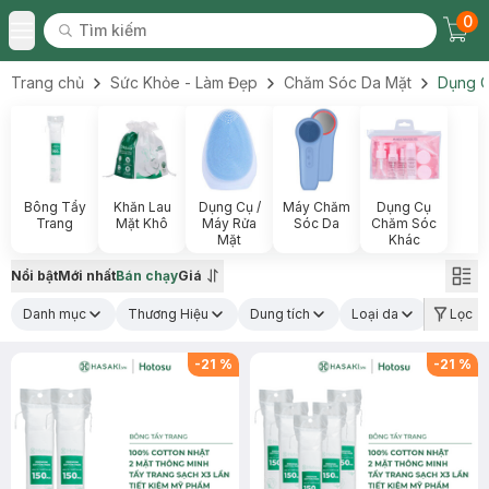
0
Tìm kiếm
Chec
Tìm kiếm
Toggle Menu
Trang chủ
Sức Khỏe - Làm Đẹp
Chăm Sóc Da Mặt
Dụng C
Bông Tẩy
Khăn Lau
Dụng Cụ /
Máy Chăm
Dụng Cụ
Trang
Mặt Khô
Máy Rửa
Sóc Da
Chăm Sóc
Mặt
Khác
Nổi bật
Mới nhất
Bán chạy
Giá
Danh mục
Thương Hiệu
Dung tích
Loại da
Công d
Lọc
-
21
%
-
21
%