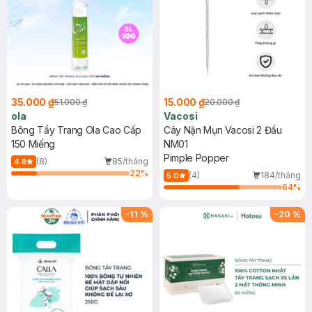
35.000 ₫
15.000 ₫
51.000 ₫
20.000 ₫
ola
Vacosi
Bông Tẩy Trang Ola Cao Cấp
Cây Nặn Mụn Vacosi 2 Đầu
150 Miếng
NM01
Pimple Popper
(8)
85/tháng
4.8
22
%
(4)
184/tháng
5.0
64
%
-
11
%
-
20
%