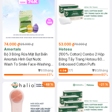
74.000 ₫
53.000 ₫
125.000 ₫
70.000 ₫
Amortals
Hotosu
Bộ 3 Bông Rửa Mặt Bọt Biển
[100% Cotton] Combo 2 Hộp
Amortals Hình Giọt Nước
Bông Tẩy Trang Hotosu 80
Wash To Smile Face-Washing
Miếng
Embossed Cotton Puffs
Puff
61/tháng
(17)
83/tháng
4.8
45
%
80
%
-
48
%
-
21
%