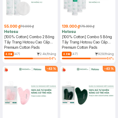
55.000 ₫
139.000 ₫
70.000 ₫
175.000 ₫
Hotosu
Hotosu
[100% Cotton] Combo 2 Bông
[100% Cotton] Combo 5 Bông
Tẩy Trang Hotosu Cao Cấp
Tẩy Trang Hotosu Cao Cấp
150 Miếng
Premium Cotton Pads
150 Miếng
Premium Cotton Pads
(47)
2.4k/tháng
(47)
929/tháng
4.8
4.8
64
%
64
%
-
43
%
-
43
%