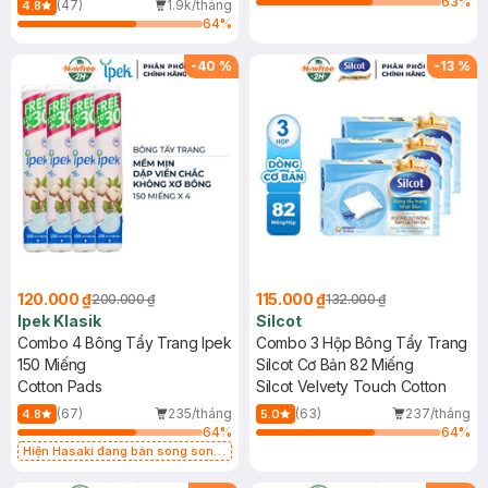
63
%
(47)
1.9k/tháng
4.8
64
%
-
40
%
-
13
%
120.000 ₫
115.000 ₫
200.000 ₫
132.000 ₫
Ipek Klasik
Silcot
Combo 4 Bông Tẩy Trang Ipek
Combo 3 Hộp Bông Tẩy Trang
150 Miếng
Silcot Cơ Bản 82 Miếng
Cotton Pads
Silcot Velvety Touch Cotton
(67)
235/tháng
(63)
237/tháng
4.8
5.0
64
%
64
%
Hiện Hasaki đang bán song song
2 mẫu cũ - mới