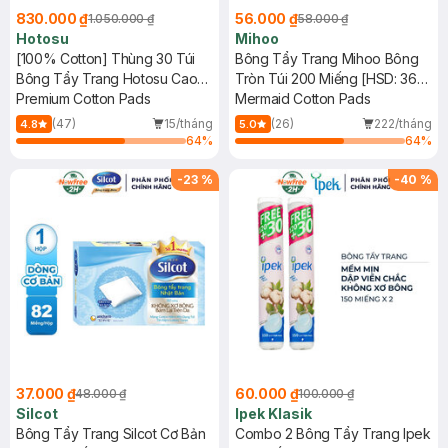
830.000 ₫
56.000 ₫
1.050.000 ₫
58.000 ₫
Hotosu
Mihoo
[100% Cotton] Thùng 30 Túi
Bông Tẩy Trang Mihoo Bông
Bông Tẩy Trang Hotosu Cao
Tròn Túi 200 Miếng [HSD: 36
Cấp 150 Miếng
Premium Cotton Pads
tháng]
Mermaid Cotton Pads
(47)
15/tháng
(26)
222/tháng
4.8
5.0
64
%
64
%
-
23
%
-
40
%
37.000 ₫
60.000 ₫
48.000 ₫
100.000 ₫
Silcot
Ipek Klasik
Bông Tẩy Trang Silcot Cơ Bản
Combo 2 Bông Tẩy Trang Ipek