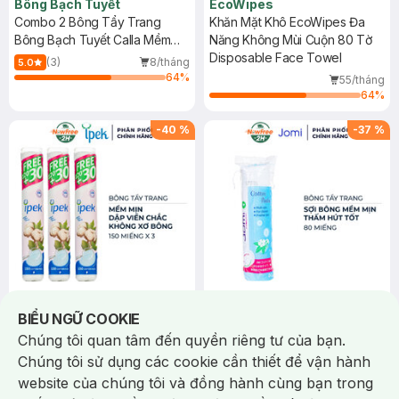
Bông Bạch Tuyết
EcoWipes
Combo 2 Bông Tẩy Trang
Khăn Mặt Khô EcoWipes Đa
Bông Bạch Tuyết Calla Mềm
Năng Không Mùi Cuộn 80 Tờ
Mịn Túi 500g
Disposable Face Towel
(3)
8/tháng
5.0
64
%
55/tháng
64
%
-
40
%
-
37
%
Notice about cookies usage
BIỂU NGỮ COOKIE
90.000 ₫
19.000 ₫
150.000 ₫
30.000 ₫
Ipek Klasik
Jomi
Chúng tôi quan tâm đến quyền riêng tư của bạn.
Combo 3 Bông Tẩy Trang Ipek
Bông Tẩy Trang Jomi 80
Chúng tôi sử dụng các cookie cần thiết để vận hành
150 Miếng
Miếng
website của chúng tôi và đồng hành cùng bạn trong
Cotton Pads
Cotton Pads