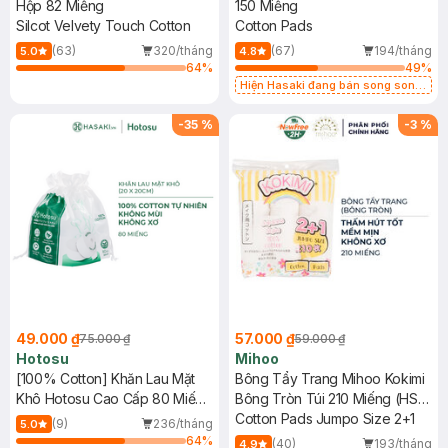
Hộp 82 Miếng
150 Miếng
Silcot Velvety Touch Cotton
Cotton Pads
(63)
320/tháng
(67)
194/tháng
5.0
4.8
64
%
49
%
Hiện Hasaki đang bán song song
2 mẫu cũ - mới
-
35
%
-
3
%
49.000 ₫
57.000 ₫
75.000 ₫
59.000 ₫
Hotosu
Mihoo
[100% Cotton] Khăn Lau Mặt
Bông Tẩy Trang Mihoo Kokimi
Khô Hotosu Cao Cấp 80 Miếng
Bông Tròn Túi 210 Miếng (HSD:
20x20cm
36 Tháng)
Cotton Pads Jumpo Size 2+1
(9)
236/tháng
5.0
64
%
(40)
193/tháng
4.9