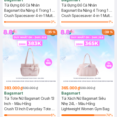
Túi Đựng Đồ Cá Nhân
Túi Đựng Đồ Cá Nhân
Bagsmart Đa Năng 4 Trong 1 -
Bagsmart Đa Năng 4 Trong 1 -
Màu Hồng
Crush Spacesaver 4-in-1 Multi-
Màu Be
Crush Spacesaver 4-in-1 Multi-
Functional Toiletry Bag
Functional Toiletry Bag
3
%
1
%
-
35
%
-
38
%
383.000 ₫
365.000 ₫
590.000 ₫
590.000 ₫
Bagsmart
Bagsmart
Túi Tote Nữ Bagsmart Crush 13
Túi Xách Nữ Bagsmart Siêu
Inch - Màu Hồng
Nhẹ 24L - Màu Hồng
Crush 13 Inch Everyday Tote -
Lightweight Women Gym Bag
S
6
%
74
%