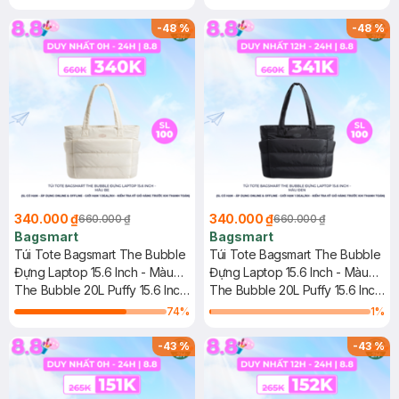
-
48
%
-
48
%
340.000 ₫
340.000 ₫
660.000 ₫
660.000 ₫
Bagsmart
Bagsmart
Túi Tote Bagsmart The Bubble
Túi Tote Bagsmart The Bubble
Đựng Laptop 15.6 Inch - Màu
Đựng Laptop 15.6 Inch - Màu
Be
The Bubble 20L Puffy 15.6 Inch
Đen
The Bubble 20L Puffy 15.6 Inch
Laptop Work Tote
Laptop Work Tote
74
%
1
%
-
43
%
-
43
%