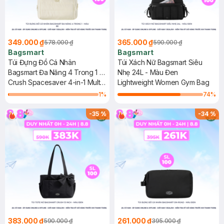
349.000 ₫
365.000 ₫
578.000 ₫
590.000 ₫
Bagsmart
Bagsmart
Túi Đựng Đồ Cá Nhân
Túi Xách Nữ Bagsmart Siêu
Bagsmart Đa Năng 4 Trong 1 -
Nhẹ 24L - Màu Đen
Màu Be
Crush Spacesaver 4-in-1 Multi-
Lightweight Women Gym Bag
Functional Toiletry Bag
1
%
74
%
-
35
%
-
34
%
383.000 ₫
261.000 ₫
590.000 ₫
395.000 ₫