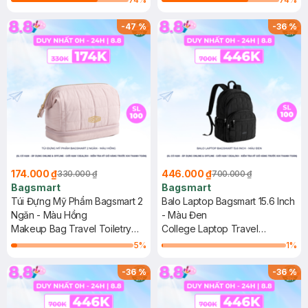
-
47
%
-
36
%
174.000 ₫
446.000 ₫
330.000 ₫
700.000 ₫
Bagsmart
Bagsmart
Túi Đựng Mỹ Phẩm Bagsmart 2
Balo Laptop Bagsmart 15.6 Inch
Ngăn - Màu Hồng
- Màu Đen
Makeup Bag Travel Toiletry
College Laptop Travel
Bag-Double-Deck
Backpack
5
%
1
%
-
36
%
-
36
%