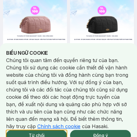
151.000 ₫
151.000 ₫
265.000 ₫
265.000 ₫
Notice about cookies usage
BIỂU NGỮ COOKIE
Bagsmart
Bagsmart
Túi Đựng Mỹ Phẩm Bagsmart 1
Túi Đựng Mỹ Phẩm Bagsmart 1
Chúng tôi quan tâm đến quyền riêng tư của bạn.
Ngăn - Màu Hồng Đậm
Ngăn - Màu Đen
Chúng tôi sử dụng các cookie cần thiết để vận hành
Makeup Bag Travel Toiletry
Makeup Bag Travel Toiletry
website của chúng tôi và đồng hành cùng bạn trong
Bag-Single-Deck
Bag-Single-Deck
74
%
74
%
suốt quá trình điều hướng. Với sự đồng ý của bạn,
chúng tôi và các đối tác của chúng tôi cũng sử dụng
-
48
%
-
43
%
cookie để theo dõi các hoạt động trực tuyến của
bạn, đề xuất nội dung và quảng cáo phù hợp với sở
Chat i
thích và ưu tiên của bạn cũng như các chức năng
liên quan đến mạng xã hội. Để biết thêm thông tin,
hãy truy cập
Chính sách cookie
của Hasaki.
Giao Nhanh Miễn Phí 2H.
tại 337 Chi Nhánh (Trễ tặng 100K)
Từ chối
Đồng ý