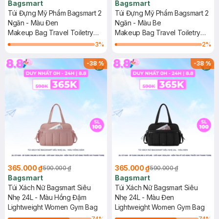
Bagsmart
Bagsmart
Túi Đựng Mỹ Phẩm Bagsmart 2
Túi Đựng Mỹ Phẩm Bagsmart 2
Ngăn - Màu Đen
Ngăn - Màu Be
Makeup Bag Travel Toiletry
Makeup Bag Travel Toiletry
Bag-Double-Deck
Bag-Double-Deck
3
%
2
%
-
38
%
-
38
%
365.000 ₫
365.000 ₫
590.000 ₫
590.000 ₫
Bagsmart
Bagsmart
Túi Xách Nữ Bagsmart Siêu
Túi Xách Nữ Bagsmart Siêu
Nhẹ 24L - Màu Hồng Đậm
Nhẹ 24L - Màu Đen
Lightweight Women Gym Bag
Lightweight Women Gym Bag
74
%
74
%