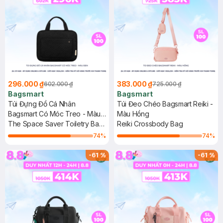
296.000 ₫
383.000 ₫
602.000 ₫
725.000 ₫
Bagsmart
Bagsmart
Túi Đựng Đồ Cá Nhân
Túi Đeo Chéo Bagsmart Reiki -
Bagsmart Có Móc Treo - Màu
Màu Hồng
Đen
The Space Saver Toiletry Bag
Reiki Crossbody Bag
- Medium
74
%
74
%
-
61
%
-
61
%