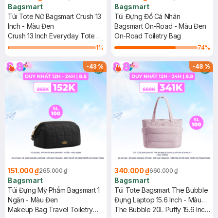
Bagsmart
Bagsmart
Túi Tote Nữ Bagsmart Crush 13
Túi Đựng Đồ Cá Nhân
Inch - Màu Đen
Bagsmart On-Road - Màu Đen
Crush 13 Inch Everyday Tote -
On-Road Toiletry Bag
S
1
%
74
%
-
43
%
-
48
%
151.000 ₫
340.000 ₫
265.000 ₫
660.000 ₫
Bagsmart
Bagsmart
Túi Đựng Mỹ Phẩm Bagsmart 1
Túi Tote Bagsmart The Bubble
Ngăn - Màu Đen
Đựng Laptop 15.6 Inch - Màu
Makeup Bag Travel Toiletry
Hồng
The Bubble 20L Puffy 15.6 Inch