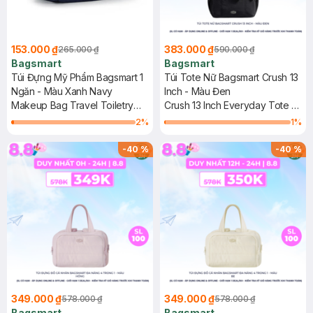
153.000 ₫
383.000 ₫
265.000 ₫
590.000 ₫
Bagsmart
Bagsmart
Túi Đựng Mỹ Phẩm Bagsmart 1
Túi Tote Nữ Bagsmart Crush 13
Ngăn - Màu Xanh Navy
Inch - Màu Đen
Makeup Bag Travel Toiletry
Crush 13 Inch Everyday Tote -
Bag-Single-Deck
S
2
%
1
%
-
40
%
-
40
%
349.000 ₫
349.000 ₫
578.000 ₫
578.000 ₫
Bagsmart
Bagsmart