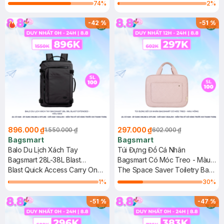
Bag-Single-Deck
Laptop Work Tote
74
%
2
%
-
42
%
-
51
%
896.000 ₫
297.000 ₫
1.550.000 ₫
602.000 ₫
Bagsmart
Bagsmart
Balo Du Lịch Xách Tay
Túi Đựng Đồ Cá Nhân
Bagsmart 28L-38L Blast
Bagsmart Có Móc Treo - Màu
Extended - Màu Đen
Blast Quick Access Carry On
Hồng
The Space Saver Toiletry Bag
Travel Backpack - 28L-38L
- Medium
1
%
30
%
Extended
-
51
%
-
47
%