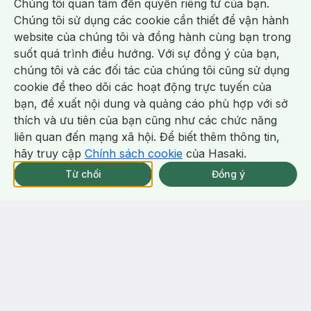
Chúng tôi quan tâm đến quyền riêng tư của bạn.
166.000 ₫
281.000 ₫
278.000 ₫
398.000 ₫
Chúng tôi sử dụng các cookie cần thiết để vận hành
Maybelline
3CE
website của chúng tôi và đồng hành cùng bạn trong
Son Kem Maybelline 25 Baby
Son Kem Lì 3CE Double Wind -
suốt quá trình điều hướng. Với sự đồng ý của bạn,
Tee - Đào Baby 5ml
Hồng Khô Khói 4.6g
Superstay Teddy Tint
Blur Water Tint
chúng tôi và các đối tác của chúng tôi cũng sử dụng
(9)
15/tháng
(24)
8/tháng
5.0
cookie để theo dõi các hoạt động trực tuyến của
4.7
64
%
55
%
bạn, đề xuất nội dung và quảng cáo phù hợp với sở
BILL 319K 3CE Tặng 01 Son Kem
Chat i
thích và ưu tiên của bạn cũng như các chức năng
Lì 3CE Nhung Mịn Màu 03 Daffodil
1.5g (SL có hạn)
liên quan đến mạng xã hội. Để biết thêm thông tin,
-
33
%
-
33
%
hãy truy cập
Chính sách cookie
của Hasaki.
Giao Nhanh Miễn Phí 2H.
tại 337 Chi Nhánh (Trễ tặng 100K)
Từ chối
Đồng ý
145.000 ₫
145.000 ₫
215.000 ₫
215.000 ₫
Colorkey
Colorkey