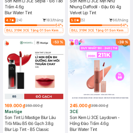
Son Kem Lì 3CE Sepia - Đỏ Táo
Son Kem Lì 3CE Mịn Như
Trầm 4.6g
Nhung Daffodil - Đậu Đỏ 4g
Blur Water Tint
Velvet Lip Tint
(24)
183/tháng
(5)
66/tháng
4.7
5.0
64
%
64
%
BILL 319K 3CE Tặng 01 Son Kem
BILL 319K 3CE Tặng 01 Son Kem
Lì 3CE Nhung Mịn Màu 03 Daffodil
Lì 3CE Nhung Mịn Màu 03 Daffodil
1.5g (SL có hạn)
1.5g (SL có hạn)
-
53
%
-
38
%
169.000 ₫
245.000 ₫
359.000 ₫
398.000 ₫
Mastige
3CE
Son Tint Lì Mastige Blur Lâu
Son Kem Lì 3CE Laydown -
Trôi Màu B5 Đỏ Gạch 3.8g
Hồng Đào Trầm 4.6g
Blur Lip Tint - B5 Classic
Blur Water Tint