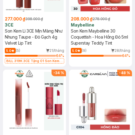
277.000 ₫
208.000 ₫
398.000 ₫
278.000 ₫
3CE
Maybelline
Son Kem Lì 3CE Mịn Màng Như
Son Kem Maybelline 30
Nhung Taupe - Đỏ Gạch 4g
Coquettish - Hoa Hồng Đỏ 5ml
Velvet Lip Tint
Superstay Teddy Tint
(5)
21/tháng
(9)
28/tháng
5.0
5.0
64
%
64
%
BILL 319K 3CE Tặng 01 Son Kem
Lì 3CE Nhung Mịn Màu 03 Daffodil
1.5g (SL có hạn)
-
34
%
-
48
%