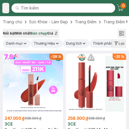
0
Tìm kiếm
Chec
Tìm kiếm
Toggle Menu
Trang chủ
Sức Khỏe - Làm Đẹp
Trang Điểm
Trang Điểm M
Nổi bật
Mới nhất
Bán chạy
Giá
Danh mục
Thương Hiệu
Dung tích
Thành phần nổi bật
Lọc
-
38
%
-
35
%
247.000 ₫
258.000 ₫
398.000 ₫
398.000 ₫
3CE
3CE