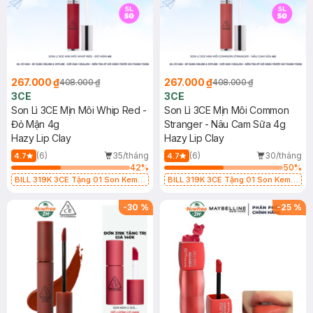
267.000 ₫
267.000 ₫
408.000 ₫
408.000 ₫
3CE
3CE
Son Lì 3CE Mịn Môi Whip Red -
Son Lì 3CE Mịn Môi Common
Đỏ Mận 4g
Stranger - Nâu Cam Sữa 4g
Hazy Lip Clay
Hazy Lip Clay
(6)
35/tháng
(6)
30/tháng
4.7
4.7
42
%
50
%
BILL 319K 3CE Tặng 01 Son Kem
BILL 319K 3CE Tặng 01 Son Kem
Lì 3CE Nhung Mịn Màu 03 Daffodil
Lì 3CE Nhung Mịn Màu 03 Daffodil
1.5g (SL có hạn)
1.5g (SL có hạn)
-
30
%
-
25
%