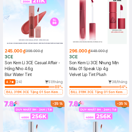
245.000 ₫
296.000 ₫
398.000 ₫
448.000 ₫
3CE
3CE
Son Kem Lì 3CE Casual Affair -
Son Kem Lì 3CE Nhung Mịn
Hồng Nho 4.6g
Màu 01 Speak Up 4g
Blur Water Tint
Velvet Lip Tint Plush
(24)
51/tháng
38/tháng
4.7
88
%
64
%
BILL 319K 3CE Tặng 01 Son Kem
BILL 319K 3CE Tặng 01 Son Kem
Lì 3CE Nhung Mịn Màu 03 Daffodil
Lì 3CE Nhung Mịn Màu 03 Daffodil
1.5g (SL có hạn)
1.5g (SL có hạn)
-
35
%
-
35
%