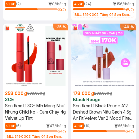
(2)
8/tháng
(24)
156/tháng
5.0
4.7
62
%
96
%
BILL 319K 3CE Tặng 01 Son Kem
Lì 3CE Nhung Mịn Màu 03 Daffodil
1.5g (SL có hạn)
-
35
%
-
40
%
258.000 ₫
178.000 ₫
398.000 ₫
298.000 ₫
3CE
Black Rouge
Son Kem Lì 3CE Mịn Màng Như
Son Kem Lì Black Rouge A12
Nhung Childlike - Cam Cháy 4g
Dashed Brown Nâu Gạch 4.5g
Velvet Lip Tint
Air Fit Velvet Ver 2 Mood Filter
#A12 Dashed Brown
(5)
47/tháng
(10)
65/tháng
5.0
4.8
64
%
64
%
BILL 319K 3CE Tặng 01 Son Kem