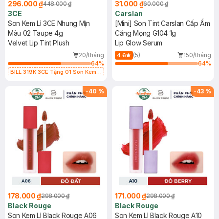
296.000 ₫
31.000 ₫
448.000 ₫
60.000 ₫
3CE
Carslan
Son Kem Lì 3CE Nhung Mịn
[Mini] Son Tint Carslan Cấp Ẩm
Màu 02 Taupe 4g
Căng Mọng G104 1g
Velvet Lip Tint Plush
Lip Glow Serum
20/tháng
(5)
150/tháng
4.6
64
%
64
%
BILL 319K 3CE Tặng 01 Son Kem
Lì 3CE Nhung Mịn Màu 03 Daffodil
1.5g (SL có hạn)
-
40
%
-
43
%
178.000 ₫
171.000 ₫
298.000 ₫
298.000 ₫
Black Rouge
Black Rouge
Son Kem Lì Black Rouge A06
Son Kem Lì Black Rouge A10