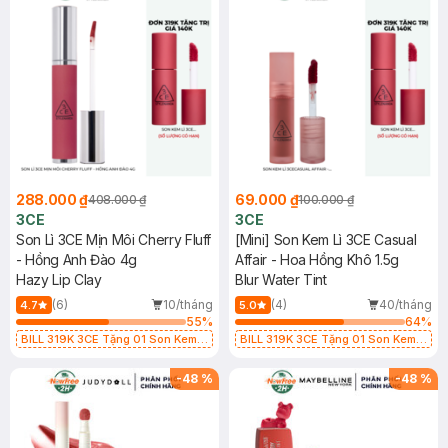
288.000 ₫
69.000 ₫
408.000 ₫
100.000 ₫
3CE
3CE
Son Lì 3CE Mịn Môi Cherry Fluff
[Mini] Son Kem Lì 3CE Casual
- Hồng Anh Đào 4g
Affair - Hoa Hồng Khô 1.5g
Hazy Lip Clay
Blur Water Tint
(6)
10/tháng
(4)
40/tháng
4.7
5.0
55
%
64
%
BILL 319K 3CE Tặng 01 Son Kem
BILL 319K 3CE Tặng 01 Son Kem
Lì 3CE Nhung Mịn Màu 03 Daffodil
Lì 3CE Nhung Mịn Màu 03 Daffodil
1.5g (SL có hạn)
1.5g (SL có hạn)
-
48
%
-
48
%