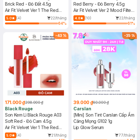
Brick Red - Đỏ Đất 4.5g
Red Berry - Đỏ Berry 4.5g
Air Fit Velvet Ver 1 The Red
Air Fit Velvet Ver 2 Mood Filter
#A06 Brick Red
#A10 Red Berry
(4)
22/tháng
(10)
22/tháng
5.0
4.8
64
%
61
%
-
43
%
-
35
%
171.000 ₫
39.000 ₫
298.000 ₫
60.000 ₫
Black Rouge
Carslan
Son Kem Lì Black Rouge A03
[Mini] Son Tint Carslan Cấp Ẩm
Soft Red - Đỏ Cam 4.5g
Căng Mọng G102 1g
Air Fit Velvet Ver 1 The Red
Lip Glow Serum
#A03 Soft Red
(4)
21/tháng
77/tháng
5.0