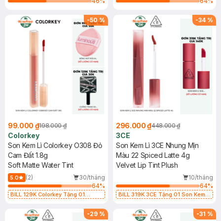
46
%
64
%
-
50
%
-
34
%
99.000 ₫
296.000 ₫
198.000 ₫
448.000 ₫
Colorkey
3CE
Son Kem Lì Colorkey O308 Đỏ
Son Kem Lì 3CE Nhung Mịn
Cam Đất 1.8g
Màu 22 Spiced Latte 4g
Soft Matte Water Tint
Velvet Lip Tint Plush
(2)
30/tháng
10/tháng
5.0
64
%
64
%
BILL 129K Colorkey Tặng 01
BILL 319K 3CE Tặng 01 Son Kem
Gương Trang Điểm Colorkey (SL
Lì 3CE Nhung Mịn Màu 03 Daffodil
có hạn)
1.5g (SL có hạn)
-
29
%
-
31
%