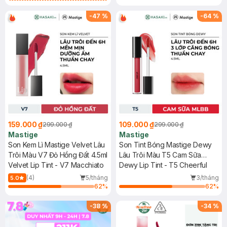
Lì 3CE Nhung Mịn Màu 03 Daffodil
1.5g (SL có hạn)
-
47
%
-
64
%
159.000 ₫
109.000 ₫
299.000 ₫
299.000 ₫
Mastige
Mastige
Son Kem Lì Mastige Velvet Lâu
Son Tint Bóng Mastige Dewy
Trôi Màu V7 Đỏ Hồng Đất 4.5ml
Lâu Trôi Màu T5 Cam Sữa
Velvet Lip Tint - V7 Macchiato
4.5ml
Dewy Lip Tint - T5 Cheerful
(4)
5/tháng
3/tháng
5.0
62
%
62
%
-
38
%
-
34
%