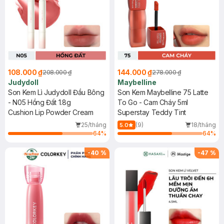
108.000 ₫
144.000 ₫
208.000 ₫
278.000 ₫
Judydoll
Maybelline
Son Kem Lì Judydoll Đầu Bông
Son Kem Maybelline 75 Latte
- N05 Hồng Đất 1.8g
To Go - Cam Cháy 5ml
Cushion Lip Powder Cream
Superstay Teddy Tint
25/tháng
(9)
18/tháng
5.0
64
%
64
%
-
40
%
-
47
%