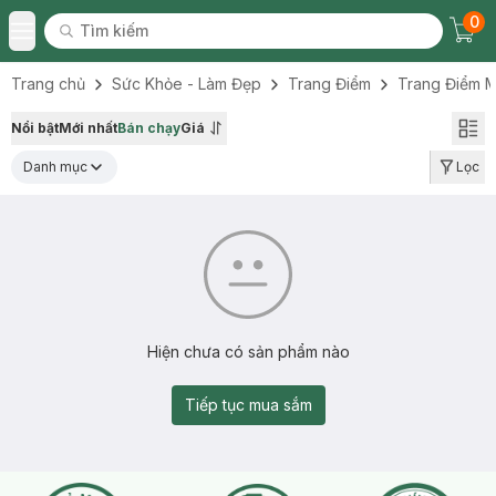
0
Tìm kiếm
Chec
Tìm kiếm
Toggle Menu
Trang chủ
Sức Khỏe - Làm Đẹp
Trang Điểm
Trang Điểm M
Nổi bật
Mới nhất
Bán chạy
Giá
Danh mục
Lọc
Hiện chưa có sản phẩm nào
Tiếp tục mua sắm