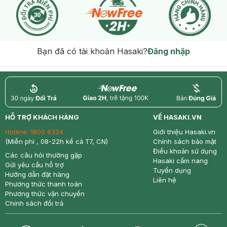
Bạn đã có tài khoản Hasaki?
Đăng nhập
return
nowfree
price
HỖ TRỢ KHÁCH HÀNG
VỀ HASAKI.VN
Hotline:
1800 6324
Giới thiệu Hasaki.vn
(Miễn phí , 08-22h kể cả T7, CN)
Chính sách bảo mật
Điều khoản sử dụng
Các câu hỏi thường gặp
Hasaki cẩm nang
Gửi yêu cầu hỗ trợ
Tuyển dụng
Hướng dẫn đặt hàng
Liên hệ
Phương thức thanh toán
Phương thức vận chuyển
Chính sách đổi trả