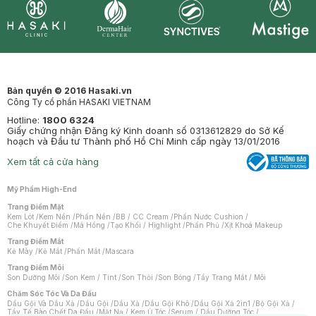
Synctives
Clinic
Dermahair
Mastige
Bản quyền © 2016 Hasaki.vn
Công Ty cổ phần HASAKI VIETNAM
Hotline:
1800 6324
Giấy chứng nhận Đăng ký Kinh doanh số 0313612829 do Sở Kế
hoạch và Đầu tư Thành phố Hồ Chí Minh cấp ngày 13/01/2016
Xem tất cả cửa hàng
Mỹ Phẩm High-End
Trang Điểm Mặt
Kem Lót
/
Kem Nền
/
Phấn Nền
/
BB / CC Cream
/
Phấn Nước Cushion
/
Che Khuyết Điểm
/
Má Hồng
/
Tạo Khối / Highlight
/
Phấn Phủ
/
Xịt Khoá Makeup
Trang Điểm Mắt
Kẻ Mày
/
Kẻ Mắt
/
Phấn Mắt
/
Mascara
Trang Điểm Môi
Son Dưỡng Môi
/
Son Kem / Tint
/
Son Thỏi
/
Son Bóng
/
Tẩy Trang Mắt / Môi
Chăm Sóc Tóc Và Da Đầu
Dầu Gội Và Dầu Xả
/
Dầu Gội
/
Dầu Xả
/
Dầu Gội Khô
/
Dầu Gội Xả 2in1
/
Bộ Gội Xả
/
Tẩy Tế Bào Chết Da Đầu
/
Mặt Nạ / Kem Ủ Tóc
/
Serum / Dầu Dưỡng Tóc
/