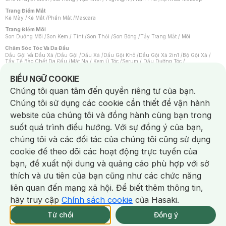
Trang Điểm Mắt
Kẻ Mày
/
Kẻ Mắt
/
Phấn Mắt
/
Mascara
Trang Điểm Môi
Son Dưỡng Môi
/
Son Kem / Tint
/
Son Thỏi
/
Son Bóng
/
Tẩy Trang Mắt / Môi
Chăm Sóc Tóc Và Da Đầu
Dầu Gội Và Dầu Xả
/
Dầu Gội
/
Dầu Xả
/
Dầu Gội Khô
/
Dầu Gội Xả 2in1
/
Bộ Gội Xả
/
Tẩy Tế Bào Chết Da Đầu
/
Mặt Nạ / Kem Ủ Tóc
/
Serum / Dầu Dưỡng Tóc
/
Xịt Dưỡng Tóc
/
Thuốc Nhuộm Tóc
/
Sản Phẩm Tạo Kiểu Tóc
/
Dụng Cụ Chăm Sóc Tóc
/
Máy Sấy Tóc
/
Lược
/
Bộ Chăm Sóc Tóc
/
Phụ Kiện Tóc
Notice about cookies usage
BIỂU NGỮ COOKIE
Chăm Sóc Cơ Thể
Chúng tôi quan tâm đến quyền riêng tư của bạn.
Kem Tẩy Lông
/
Dụng Cụ Tẩy Lông
Chúng tôi sử dụng các cookie cần thiết để vận hành
Nước Hoa
Nước Hoa Nữ
/
Nước Hoa Nam
/
Nước Hoa Cao Cấp
/
Xịt Thơm Toàn Thân
/
website của chúng tôi và đồng hành cùng bạn trong
Nước Hoa Vùng Kín
suốt quá trình điều hướng. Với sự đồng ý của bạn,
Chăm Sóc Cá Nhân
Chống Muỗi
/
Khẩu Trang
/
Máy Massage
/
Mặt Nạ Xông Hơi
/
Nước Rửa Tay
/
chúng tôi và các đối tác của chúng tôi cũng sử dụng
Sản Phẩm Chăm Sóc Khác
/
Bàn Chải Đánh Răng
/
Bàn Chải Điện
/
Hỗ Trợ Trắng Răng
/
Kem Đánh Răng
/
Máy Tăm Nước
/
Nước Súc Miệng
/
cookie để theo dõi các hoạt động trực tuyến của
Tăm / Chỉ Nha Khoa
/
Xịt Thơm Miệng
/
Dung Dịch Vệ Sinh
/
Dưỡng Vùng Kín
/
Khăn Ướt Vệ Sinh Vùng Kín
/
Băng Vệ Sinh
/
Tampon
/
Bọt Cạo Râu
/
Dao Cạo Râu
/
bạn, đề xuất nội dung và quảng cáo phù hợp với sở
Máy Cạo Râu
Chat i
thích và ưu tiên của bạn cũng như các chức năng
Vấn Đề Về Da
Da Dầu / Lỗ Chân Lông To
/
Da Khô / Mất Nước
/
Da Lão Hóa
/
Da Mụn
/
liên quan đến mạng xã hội. Để biết thêm thông tin,
Da Nhạy Cảm / Kích Ứng
/
Da Xỉn Màu
/
Thâm / Nám / Tàn Nhang
/
Quầng Thâm & Bọng Mắt
/
Sẹo
/
Viêm Da Cơ Địa
hãy truy cập
Chính sách cookie
của Hasaki.
Giao Nhanh Miễn Phí 2H.
Dụng Cụ / Phụ Kiện Chăm Sóc Da
tại 337 Chi Nhánh (Trễ tặng 100K)
Từ chối
Đồng ý
Bông Tẩy Trang
/
Khăn Lau Mặt Khô
/
Dụng Cụ / Máy Rửa Mặt
/
Máy Chăm Sóc Da
/
Dụng Cụ Chăm Sóc Khác