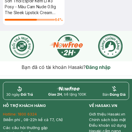
Son Thỏi Espoir Kem Lì #3
Posy - Màu Cam Nude 0.9g
The Sleek Lipstick Cream
Matte
64
%
Bạn đã có tài khoản Hasaki?
Đăng nhập
return
nowfree
price
HỖ TRỢ KHÁCH HÀNG
VỀ HASAKI.VN
Hotline:
1800 6324
Giới thiệu Hasaki.vn
(Miễn phí , 08-22h kể cả T7, CN)
Chính sách bảo mật
Điều khoản sử dụng
Các câu hỏi thường gặp
Hasaki cẩm nang