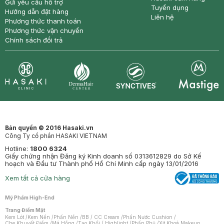
Gửi yêu cầu hỗ trợ
Tuyển dụng
Hướng dẫn đặt hàng
Liên hệ
Phương thức thanh toán
Phương thức vận chuyển
Chính sách đổi trả
Synctives
Clinic
Dermahair
Mastige
Bản quyền © 2016 Hasaki.vn
Công Ty cổ phần HASAKI VIETNAM
Hotline:
1800 6324
Giấy chứng nhận Đăng ký Kinh doanh số 0313612829 do Sở Kế
hoạch và Đầu tư Thành phố Hồ Chí Minh cấp ngày 13/01/2016
Xem tất cả cửa hàng
Mỹ Phẩm High-End
Trang Điểm Mặt
Kem Lót
/
Kem Nền
/
Phấn Nền
/
BB / CC Cream
/
Phấn Nước Cushion
/
Che Khuyết Điểm
/
Má Hồng
/
Tạo Khối / Highlight
/
Phấn Phủ
/
Xịt Khoá Makeup