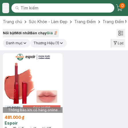
0
Tìm kiếm
Chec
Tìm kiếm
Toggle Menu
Trang chủ
Sức Khỏe - Làm Đẹp
Trang Điểm
Trang Điểm M
Nổi bật
Mới nhất
Bán chạy
Giá
Danh mục
Thương Hiệu
(1)
Lọc
Thông báo khi có hàng online
481.000 ₫
Espoir