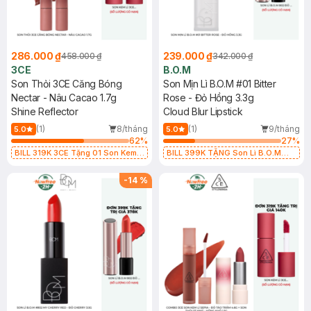
286.000 ₫
239.000 ₫
458.000 ₫
342.000 ₫
3CE
B.O.M
Son Thỏi 3CE Căng Bóng
Son Mịn Lì B.O.M #01 Bitter
Nectar - Nâu Cacao 1.7g
Rose - Đỏ Hồng 3.3g
Shine Reflector
Cloud Blur Lipstick
(1)
8/tháng
(1)
9/tháng
5.0
5.0
62
%
27
%
BILL 319K 3CE Tặng 01 Son Kem
BILL 399K TẶNG Son Lì B.O.M
Lì 3CE Nhung Mịn Màu 03 Daffodil
802 Đỏ Cherry 3.3g trị giá 378K
1.5g (SL có hạn)
(SL có hạn)
-
14
%