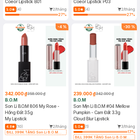
Coeor Lipstick B01
Coeor Lipstick P03
(4)
2/tháng
(4)
2/tháng
5.0
5.0
27
%
27
%
-
4
%
-
30
%
342.000 ₫
239.000 ₫
358.000 ₫
342.000 ₫
B.O.M
B.O.M
Son Lì B.O.M 806 My Rose -
Son Mịn Lì B.O.M #04 Mellow
Hồng Đất 3.5g
Pumpkin - Cam Đất 3.3g
My Lipstick
Cloud Blur Lipstick
(10)
2/tháng
(1)
3/tháng
4.8
5.0
17
%
BILL 399K TẶNG Son Lì B.O.M
802 Đỏ Cherry 3.3g trị giá 378K
BILL 399K TẶNG Son Lì B.O.M