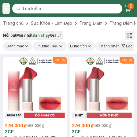
0
Tìm kiếm
Chec
Tìm kiếm
Toggle Menu
Trang chủ
Sức Khỏe - Làm Đẹp
Trang Điểm
Trang Điểm M
Nổi bật
Mới nhất
Bán chạy
Giá
Danh mục
Thương Hiệu
Dung tích
Thành phần nổi bật
Lọc
-
41
%
-
41
%
276.000 ₫
276.000 ₫
468.000 ₫
468.000 ₫
3CE
3CE