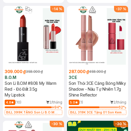
(SL có hạn)
802 Đỏ Cherry 3.3g trị giá 378K
(SL có hạn)
-
14
%
-
37
%
309.000 ₫
287.000 ₫
358.000 ₫
458.000 ₫
B.O.M
3CE
Son Lì B.O.M #808 My Warm
Son Thỏi 3CE Căng Bóng Milky
Red - Đỏ Đất 3.5g
Shadow - Nâu Tự Nhiên 1.7g
My Lipstick
Shine Reflector
(10)
2/tháng
(1)
2/tháng
4.8
5.0
94
%
62
%
BILL 399K TẶNG Son Lì B.O.M
BILL 319K 3CE Tặng 01 Son Kem
802 Đỏ Cherry 3.3g trị giá 378K
Lì 3CE Nhung Mịn Màu 03 Daffodil
(SL có hạn)
1.5g (SL có hạn)
-
30
%
-
20
%