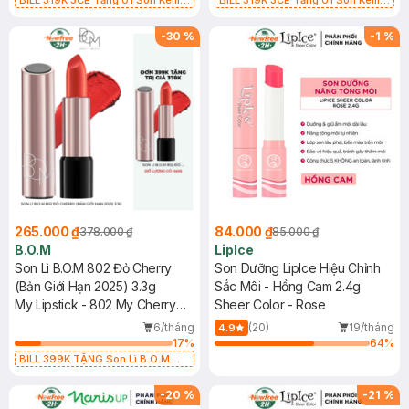
BILL 319K 3CE Tặng 01 Son Kem
BILL 319K 3CE Tặng 01 Son Kem
Lì 3CE Nhung Mịn Màu 03 Daffodil
Lì 3CE Nhung Mịn Màu 03 Daffodil
1.5g (SL có hạn)
1.5g (SL có hạn)
-
30
%
-
1
%
265.000 ₫
84.000 ₫
378.000 ₫
85.000 ₫
B.O.M
LipIce
Son Lì B.O.M 802 Đỏ Cherry
Son Dưỡng LipIce Hiệu Chỉnh
(Bản Giới Hạn 2025) 3.3g
Sắc Môi - Hồng Cam 2.4g
My Lipstick - 802 My Cherry
Sheer Color - Rose
Red (Limited Edition 2025)
6/tháng
(20)
19/tháng
4.9
17
%
64
%
BILL 399K TẶNG Son Lì B.O.M
802 Đỏ Cherry 3.3g trị giá 378K
(SL có hạn)
-
20
%
-
21
%