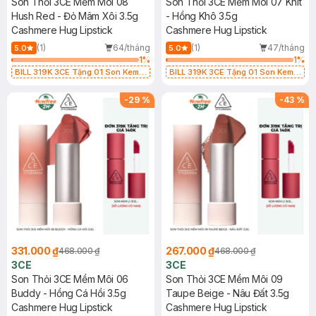
Son Thỏi 3CE Mềm Môi 08
Son Thỏi 3CE Mềm Môi 07 Knit
Hush Red - Đỏ Mâm Xôi 3.5g
- Hồng Khô 3.5g
Cashmere Hug Lipstick
Cashmere Hug Lipstick
(1)
64/tháng
(1)
47/tháng
5.0
5.0
1
%
1
%
BILL 319K 3CE Tặng 01 Son Kem
BILL 319K 3CE Tặng 01 Son Kem
Lì 3CE Nhung Mịn Màu 03 Daffodil
Lì 3CE Nhung Mịn Màu 03 Daffodil
1.5g (SL có hạn)
1.5g (SL có hạn)
-
29
%
-
43
%
331.000 ₫
267.000 ₫
468.000 ₫
468.000 ₫
3CE
3CE
Son Thỏi 3CE Mềm Môi 06
Son Thỏi 3CE Mềm Môi 09
Buddy - Hồng Cá Hồi 3.5g
Taupe Beige - Nâu Đất 3.5g
Cashmere Hug Lipstick
Cashmere Hug Lipstick