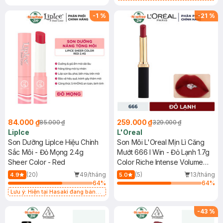
Lì 3CE Nhung Mịn Màu 03 Daffodil
1.5g (SL có hạn)
-
1
%
-
21
%
84.000 ₫
259.000 ₫
85.000 ₫
329.000 ₫
LipIce
L'Oreal
Son Dưỡng LipIce Hiệu Chỉnh
Son Môi L'Oreal Mịn Lì Căng
Sắc Môi - Đỏ Mọng 2.4g
Mướt 666 I Win - Đỏ Lạnh 1.7g
Sheer Color - Red
Color Riche Intense Volume
Matte
(20)
49/tháng
(5)
13/tháng
4.9
5.0
64
%
64
%
Lưu ý: Hiện tại Hasaki đang bán
song song cả 2 mẫu cũ và mới.
-
43
%