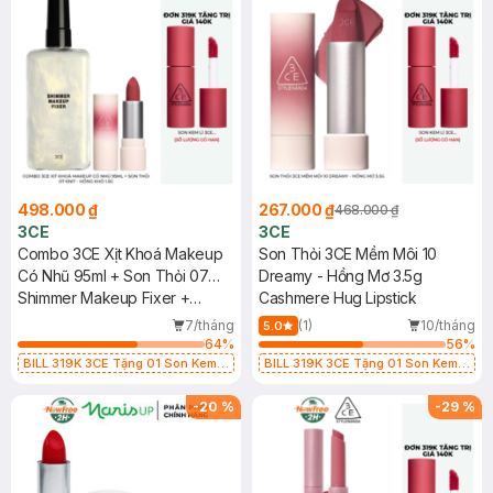
498.000 ₫
267.000 ₫
468.000 ₫
3CE
3CE
Combo 3CE Xịt Khoá Makeup
Son Thỏi 3CE Mềm Môi 10
Có Nhũ 95ml + Son Thỏi 07
Dreamy - Hồng Mơ 3.5g
Knit - Hồng Khô 1.5g
Shimmer Makeup Fixer +
Cashmere Hug Lipstick
Cashmere Hug Lipstick
7/tháng
(1)
10/tháng
5.0
64
%
56
%
BILL 319K 3CE Tặng 01 Son Kem
BILL 319K 3CE Tặng 01 Son Kem
Lì 3CE Nhung Mịn Màu 03 Daffodil
Lì 3CE Nhung Mịn Màu 03 Daffodil
1.5g (SL có hạn)
1.5g (SL có hạn)
-
20
%
-
29
%