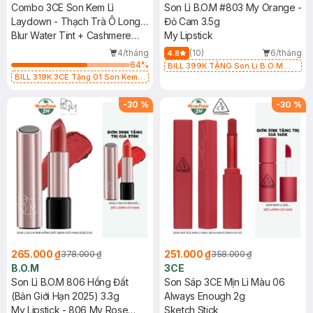
Combo 3CE Son Kem Lì
Son Lì B.O.M #803 My Orange -
Laydown - Thạch Trà Ô Long
Đỏ Cam 3.5g
4.6g + Son Thỏi 07 Knit - Hồng
Blur Water Tint + Cashmere
My Lipstick
Khô 1.5g
Hug Lipstick
4/tháng
(10)
6/tháng
4.8
64
%
BILL 399K TẶNG Son Lì B.O.M
BILL 319K 3CE Tặng 01 Son Kem
802 Đỏ Cherry 3.3g trị giá 378K
Lì 3CE Nhung Mịn Màu 03 Daffodil
(SL có hạn)
1.5g (SL có hạn)
-
30
%
-
30
%
265.000 ₫
251.000 ₫
378.000 ₫
358.000 ₫
B.O.M
3CE
Son Lì B.O.M 806 Hồng Đất
Son Sáp 3CE Mịn Lì Màu 06
(Bản Giới Hạn 2025) 3.3g
Always Enough 2g
My Lipstick - 806 My Rose
Sketch Stick