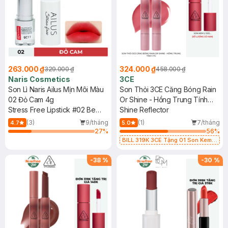
263.000 ₫
324.000 ₫
329.000 ₫
458.000 ₫
Naris Cosmetics
3CE
Son Lì Naris Ailus Mịn Môi Màu
Son Thỏi 3CE Căng Bóng Rain
02 Đỏ Cam 4g
Or Shine - Hồng Trung Tính
Stress Free Lipstick #02 Be
1.7g
Shine Reflector
Confident
(3)
9/tháng
(1)
7/tháng
4.7
5.0
27
%
56
%
BILL 319K 3CE Tặng 01 Son Kem
Lì 3CE Nhung Mịn Màu 03 Daffodil
1.5g (SL có hạn)
-
38
%
-
30
%