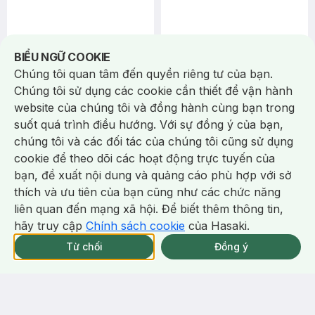
Notice about cookies usage
BIỂU NGỮ COOKIE
Chúng tôi quan tâm đến quyền riêng tư của bạn.
Chúng tôi sử dụng các cookie cần thiết để vận hành
114.000 ₫
142.000 ₫
144.000 ₫
179.000 ₫
website của chúng tôi và đồng hành cùng bạn trong
Lip On Lip
Lip On Lip
Son Màu Có Dưỡng Lip On Lip
Son Thỏi Lip On Lip Dưỡng Môi
suốt quá trình điều hướng. Với sự đồng ý của bạn,
Màu Hồng Đỏ Red Pink 2.2g
Ruby Star - Đỏ Ruby 2.2g
chúng tôi và các đối tác của chúng tôi cũng sử dụng
Water Color
Glowy Satin
cookie để theo dõi các hoạt động trực tuyến của
4/tháng
(2)
3/tháng
5.0
bạn, đề xuất nội dung và quảng cáo phù hợp với sở
64
%
64
%
Chat i
thích và ưu tiên của bạn cũng như các chức năng
liên quan đến mạng xã hội. Để biết thêm thông tin,
-
21
%
-
35
%
hãy truy cập
Chính sách cookie
của Hasaki.
Giao Nhanh Miễn Phí 2H.
tại 337 Chi Nhánh (Trễ tặng 100K)
Từ chối
Đồng ý