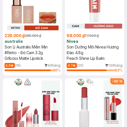
228.000 ₫
68.000 ₫
285.000 ₫
77.000 ₫
australis
Nivea
Son Lì Australis Mềm Mịn
Son Dưỡng Môi Nivea Hương
#Retro - Đỏ Cam 3.2g
Đào 4.8g
Grlboss Matte Lipstick
Peach Shine Lip Balm
(16)
4/tháng
(20)
13/tháng
5.0
4.7
96
%
83
%
-
30
%