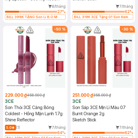
(Limited Edition 2025)
8/tháng
7/tháng
27
%
62
%
BILL 399K TẶNG Son Lì B.O.M
BILL 319K 3CE Tặng 01 Son Kem
802 Đỏ Cherry 3.3g trị giá 378K
Lì 3CE Nhung Mịn Màu 03 Daffodil
(SL có hạn)
1.5g (SL có hạn)
-
50
%
-
30
%
229.000 ₫
251.000 ₫
458.000 ₫
358.000 ₫
3CE
3CE
Son Thỏi 3CE Căng Bóng
Son Sáp 3CE Mịn Lì Màu 07
Coldest - Hồng Mận Lạnh 1.7g
Burnt Orange 2g
Shine Reflector
Sketch Stick
(1)
7/tháng
7/tháng
5.0
64
%
62
%