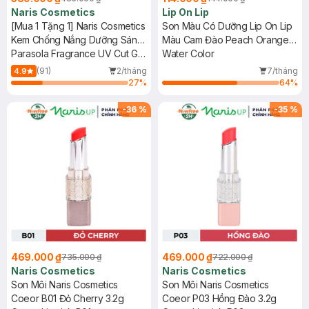
Naris Cosmetics
Lip On Lip
[Mua 1 Tặng 1] Naris Cosmetics
Son Màu Có Dưỡng Lip On Lip
Kem Chống Nắng Dưỡng Sáng
Màu Cam Đào Peach Orange
Da 90g Tặng Son Thỏi Màu
Parasola Fragrance UV Cut Gel
2.2g
Water Color
Ngẫu Nhiên 3g
SPF50+ PA++++ + New
(91)
2/tháng
7/tháng
4.9
Smooth Long Lasting Lipstick
27
%
64
%
-
36
%
-
35
%
469.000 ₫
469.000 ₫
735.000 ₫
722.000 ₫
Naris Cosmetics
Naris Cosmetics
Son Môi Naris Cosmetics
Son Môi Naris Cosmetics
Coeor B01 Đỏ Cherry 3.2g
Coeor P03 Hồng Đào 3.2g