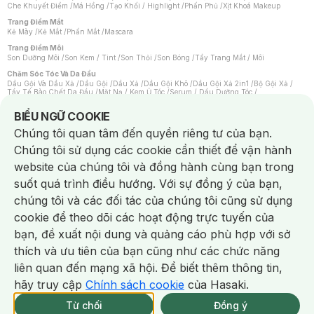
Che Khuyết Điểm
/
Má Hồng
/
Tạo Khối / Highlight
/
Phấn Phủ
/
Xịt Khoá Makeup
Trang Điểm Mắt
Kẻ Mày
/
Kẻ Mắt
/
Phấn Mắt
/
Mascara
Trang Điểm Môi
Son Dưỡng Môi
/
Son Kem / Tint
/
Son Thỏi
/
Son Bóng
/
Tẩy Trang Mắt / Môi
Chăm Sóc Tóc Và Da Đầu
Dầu Gội Và Dầu Xả
/
Dầu Gội
/
Dầu Xả
/
Dầu Gội Khô
/
Dầu Gội Xả 2in1
/
Bộ Gội Xả
/
Tẩy Tế Bào Chết Da Đầu
/
Mặt Nạ / Kem Ủ Tóc
/
Serum / Dầu Dưỡng Tóc
/
Xịt Dưỡng Tóc
/
Thuốc Nhuộm Tóc
/
Sản Phẩm Tạo Kiểu Tóc
/
Dụng Cụ Chăm Sóc Tóc
/
Máy Sấy Tóc
/
Lược
/
Bộ Chăm Sóc Tóc
/
Phụ Kiện Tóc
Notice about cookies usage
BIỂU NGỮ COOKIE
Chăm Sóc Cơ Thể
Chúng tôi quan tâm đến quyền riêng tư của bạn.
Kem Tẩy Lông
/
Dụng Cụ Tẩy Lông
Chúng tôi sử dụng các cookie cần thiết để vận hành
Nước Hoa
Nước Hoa Nữ
/
Nước Hoa Nam
/
Nước Hoa Cao Cấp
/
Xịt Thơm Toàn Thân
/
website của chúng tôi và đồng hành cùng bạn trong
Nước Hoa Vùng Kín
suốt quá trình điều hướng. Với sự đồng ý của bạn,
Chăm Sóc Cá Nhân
Chống Muỗi
/
Khẩu Trang
/
Máy Massage
/
Mặt Nạ Xông Hơi
/
Nước Rửa Tay
/
chúng tôi và các đối tác của chúng tôi cũng sử dụng
Sản Phẩm Chăm Sóc Khác
/
Bàn Chải Đánh Răng
/
Bàn Chải Điện
/
Hỗ Trợ Trắng Răng
/
Kem Đánh Răng
/
Máy Tăm Nước
/
Nước Súc Miệng
/
cookie để theo dõi các hoạt động trực tuyến của
Tăm / Chỉ Nha Khoa
/
Xịt Thơm Miệng
/
Dung Dịch Vệ Sinh
/
Dưỡng Vùng Kín
/
Khăn Ướt Vệ Sinh Vùng Kín
/
Băng Vệ Sinh
/
Tampon
/
Bọt Cạo Râu
/
Dao Cạo Râu
/
bạn, đề xuất nội dung và quảng cáo phù hợp với sở
Máy Cạo Râu
Chat i
thích và ưu tiên của bạn cũng như các chức năng
Vấn Đề Về Da
Da Dầu / Lỗ Chân Lông To
/
Da Khô / Mất Nước
/
Da Lão Hóa
/
Da Mụn
/
liên quan đến mạng xã hội. Để biết thêm thông tin,
Da Nhạy Cảm / Kích Ứng
/
Da Xỉn Màu
/
Thâm / Nám / Tàn Nhang
/
Quầng Thâm & Bọng Mắt
/
Sẹo
/
Viêm Da Cơ Địa
hãy truy cập
Chính sách cookie
của Hasaki.
Giao Nhanh Miễn Phí 2H.
Dụng Cụ / Phụ Kiện Chăm Sóc Da
tại 337 Chi Nhánh (Trễ tặng 100K)
Từ chối
Đồng ý
Bông Tẩy Trang
/
Khăn Lau Mặt Khô
/
Dụng Cụ / Máy Rửa Mặt
/
Máy Chăm Sóc Da
/