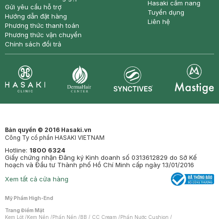
Hasaki cẩm nang
Gửi yêu cầu hỗ trợ
Tuyển dụng
Hướng dẫn đặt hàng
Liên hệ
Phương thức thanh toán
Phương thức vận chuyển
Chính sách đổi trả
Synctives
Clinic
Dermahair
Mastige
Bản quyền © 2016 Hasaki.vn
Công Ty cổ phần HASAKI VIETNAM
Hotline:
1800 6324
Giấy chứng nhận Đăng ký Kinh doanh số 0313612829 do Sở Kế
hoạch và Đầu tư Thành phố Hồ Chí Minh cấp ngày 13/01/2016
Xem tất cả cửa hàng
Mỹ Phẩm High-End
Trang Điểm Mặt
Kem Lót
/
Kem Nền
/
Phấn Nền
/
BB / CC Cream
/
Phấn Nước Cushion
/