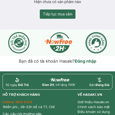
Hiện chưa có sản phẩm nào
Tiếp tục mua sắm
Bạn đã có tài khoản Hasaki?
Đăng nhập
return
nowfree
price
HỖ TRỢ KHÁCH HÀNG
VỀ HASAKI.VN
Hotline:
1800 6324
Giới thiệu Hasaki.vn
(Miễn phí , 08-22h kể cả T7, CN)
Chính sách bảo mật
Điều khoản sử dụng
Các câu hỏi thường gặp