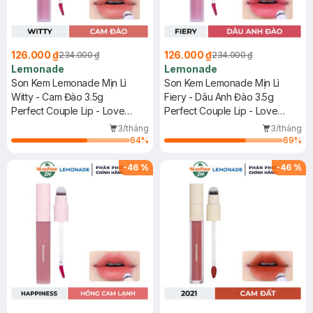
126.000 ₫
126.000 ₫
234.000 ₫
234.000 ₫
Lemonade
Lemonade
Son Kem Lemonade Mịn Lì
Son Kem Lemonade Mịn Lì
Witty - Cam Đào 3.5g
Fiery - Dâu Anh Đào 3.5g
Perfect Couple Lip - Love
Perfect Couple Lip - Love
Edition 3
Edition 3
3/tháng
3/tháng
64
%
69
%
-
46
%
-
46
%