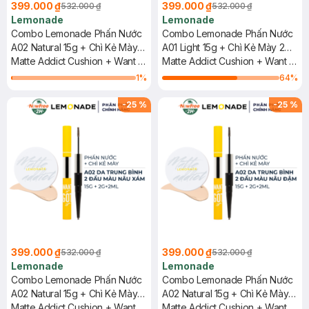
399.000 ₫
399.000 ₫
532.000 ₫
532.000 ₫
Lemonade
Lemonade
Combo Lemonade Phấn Nước
Combo Lemonade Phấn Nước
A02 Natural 15g + Chì Kẻ Mày 2
A01 Light 15g + Chì Kẻ Mày 2
Đầu 02 Nâu Sáng 2g+2ml
Matte Addict Cushion + Want It
Đầu 03 Nâu Xám 2g+2ml
Matte Addict Cushion + Want It
Got It Dual Eyebrow #02
Got It Dual Eyebrow #03 Gray
1
%
64
%
Natural Brown
Brown
-
25
%
-
25
%
399.000 ₫
399.000 ₫
532.000 ₫
532.000 ₫
Lemonade
Lemonade
Combo Lemonade Phấn Nước
Combo Lemonade Phấn Nước
A02 Natural 15g + Chì Kẻ Mày 2
A02 Natural 15g + Chì Kẻ Mày 2
Đầu 03 Nâu Xám 2g+2ml
Matte Addict Cushion + Want It
Đầu 01 Nâu Đậm 2g+2ml
Matte Addict Cushion + Want It