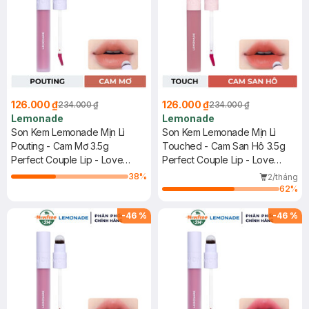
126.000 ₫
126.000 ₫
234.000 ₫
234.000 ₫
Lemonade
Lemonade
Son Kem Lemonade Mịn Lì
Son Kem Lemonade Mịn Lì
Pouting - Cam Mơ 3.5g
Touched - Cam San Hô 3.5g
Perfect Couple Lip - Love
Perfect Couple Lip - Love
Edition 3
Edition 2
38
%
2/tháng
62
%
-
46
%
-
46
%