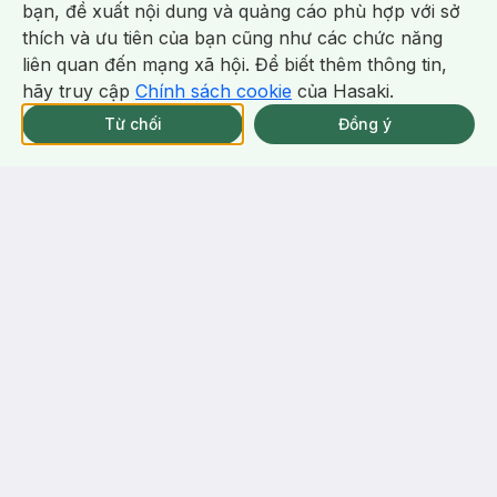
bạn, đề xuất nội dung và quảng cáo phù hợp với sở
-
43
%
-
42
%
Chat i
thích và ưu tiên của bạn cũng như các chức năng
liên quan đến mạng xã hội. Để biết thêm thông tin,
hãy truy cập
Chính sách cookie
của Hasaki.
Giao Nhanh Miễn Phí 2H.
tại 337 Chi Nhánh (Trễ tặng 100K)
Từ chối
Đồng ý
114.000 ₫
114.000 ₫
199.000 ₫
195.382 ₫
Lemonade
Lemonade
Kem Che Khuyết Điểm
Che Khuyết Điểm Lemonade
Lemonade Màu A00 - Da
Kiềm Dầu Bền Màu B00 Da
Trắng Sáng 3g (Mới)
Matte Addict Concealer
Trắng Sáng 3g
Matte Addict Concealer
(1)
9/tháng
(1)
4/tháng
5.0
5.0
98
%
36
%
-
42
%
-
24
%