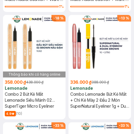
Got It Dual Eyebrow #03 Gray
Got It Dual Eyebrow #01 Dark
1
%
1
%
Brown
Brown
-
18
%
-
13
%
Thông báo khi có hàng online
358.000 ₫
336.000 ₫
438.000 ₫
388.000 ₫
Lemonade
Lemonade
Combo 2 Bút Kẻ Mắt
Combo Lemonade Bút Kẻ Mắt
Lemonade Siêu Mảnh 02
+ Chì Kẻ Mày 2 Đầu 2 Món
Brown Nâu Đậm (1g/Cây)
SuperTiger Micro Eyeliner
SuperNatural Eyeliner 1g + Dual
Eyebrow #Dark Brown 2.75g
(10)
4.9
-
33
%
-
33
%