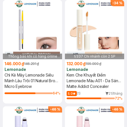
-
34
%
Thông báo khi có hàng online
1/337 Chi nhánh còn 2 SP
146.000 ₫
132.000 ₫
146.291 ₫
199.000 ₫
Lemonade
Lemonade
Chì Kẻ Mày Lemonade Siêu
Kem Che Khuyết Điểm
Mảnh Lâu Trôi 01 Natural Brown
Lemonade Màu A01 - Da Sáng
0.1g
Micro Eyebrow
3g (Mới)
Matte Addict Concealer
64
%
(1)
21/tháng
5.0
72
%
-
46
%
-
46
%