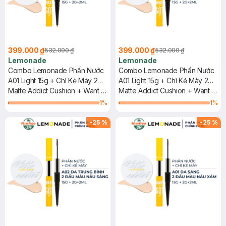
399.000 ₫
399.000 ₫
532.000 ₫
532.000 ₫
Lemonade
Lemonade
Combo Lemonade Phấn Nước
Combo Lemonade Phấn Nước
A01 Light 15g + Chì Kẻ Mày 2
A01 Light 15g + Chì Kẻ Mày 2
Đầu 01 Nâu Đậm 2g+2ml
Matte Addict Cushion + Want It
Đầu 02 Nâu Sáng 2g+2ml
Matte Addict Cushion + Want It
Got It Dual Eyebrow #01 Dark
Got It Dual Eyebrow #02
1
%
1
%
Brown
Natural Brown
-
25
%
-
25
%