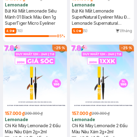
Lemonade
Lemonade
Bút Kẻ Mắt Lemonade Siêu
Bút Kẻ Mắt Lemonade
Mảnh 01 Black Màu Đen 1g
SuperNatural Eyeliner Màu Đen
SuperTiger Micro Eyeliner
1g
Lemonade Supernatural
Eyeliner - Black
(10)
(5)
1/tháng
4.9
5.0
85
%
-
25
%
-
25
%
157.000 ₫
157.000 ₫
209.000 ₫
209.000 ₫
Lemonade
Lemonade
Chì Kẻ Mày Lemonade 2 Đầu
Chì Kẻ Mày Lemonade 2 Đầu
Màu Nâu Đậm 2g+2ml
Màu Nâu Xám 2g+2ml