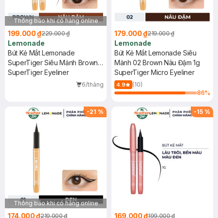
Thông báo khi có hàng online
199.000 ₫
179.000 ₫
229.000 ₫
219.000 ₫
Lemonade
Lemonade
Bút Kẻ Mắt Lemonade
Bút Kẻ Mắt Lemonade Siêu
SuperTiger Siêu Mảnh Brown -
Mảnh 02 Brown Nâu Đậm 1g
Màu Nâu 1g (Mới)
SuperTiger Eyeliner
SuperTiger Micro Eyeliner
6/tháng
(10)
4.9
86
%
-
21
%
-
15
%
Thông báo khi có hàng online
174.000 ₫
169.000 ₫
219.000 ₫
199.000 ₫