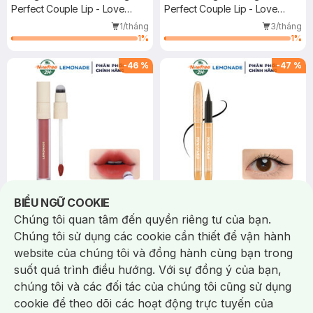
Perfect Couple Lip - Love
Perfect Couple Lip - Love
Edition 2
Edition 2
1/tháng
3/tháng
1
%
1
%
-
46
%
-
47
%
2/337 Chi nhánh còn 2 SP
Thông báo khi có hàng online
Notice about cookies usage
BIỂU NGỮ COOKIE
126.000 ₫
122.000 ₫
234.655 ₫
229.000 ₫
Chúng tôi quan tâm đến quyền riêng tư của bạn.
Lemonade
Lemonade
Chúng tôi sử dụng các cookie cần thiết để vận hành
Son Kem Lemonade Mịn Lì
Bút Kẻ Mắt Lemonade
website của chúng tôi và đồng hành cùng bạn trong
2022 - Đỏ Đất 3.5g
SuperTiger Siêu Mảnh Black -
suốt quá trình điều hướng. Với sự đồng ý của bạn,
Perfect Couple Lip - 5 Years
Màu Đen 1g (Mới)
SuperTiger Eyeliner
chúng tôi và các đối tác của chúng tôi cũng sử dụng
8/tháng
33/tháng
97
%
64
%
cookie để theo dõi các hoạt động trực tuyến của