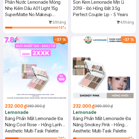
Phấn Nước Lemonade Mỏng
Son Kem Lemonade Mịn Lì
Nhẹ Kiềm Dầu A01 Light 15g
2019 - Đỏ Hồng Đất 3.5g
SuperMatte No Makeup
Perfect Couple Lip - 5 Years
Cushion
3/tháng
4/tháng
14
%
-
37
%
-
37
%
232.000 ₫
232.000 ₫
369.000 ₫
369.000 ₫
Lemonade
Lemonade
Bảng Phấn Mắt Lemonade Đa
Bảng Phấn Mắt Lemonade Đa
Năng Cool Rose - Hồng Lạnh
Năng Smokey Pink - Hồng
10.8g
Aesthetic Multi-Task Palette
Khói 10.8g
Aesthetic Multi-Task Palette
26
%
6
%