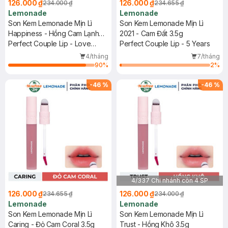
126.000 ₫
126.000 ₫
234.000 ₫
234.655 ₫
Lemonade
Lemonade
Son Kem Lemonade Mịn Lì
Son Kem Lemonade Mịn Lì
Happiness - Hồng Cam Lạnh
2021 - Cam Đất 3.5g
3.5g
Perfect Couple Lip - Love
Perfect Couple Lip - 5 Years
Edition 2
4/tháng
7/tháng
90
%
2
%
-
46
%
-
46
%
4/337 Chi nhánh còn 4 SP
126.000 ₫
126.000 ₫
234.655 ₫
234.000 ₫
Lemonade
Lemonade
Son Kem Lemonade Mịn Lì
Son Kem Lemonade Mịn Lì
Caring - Đỏ Cam Coral 3.5g
Trust - Hồng Khô 3.5g