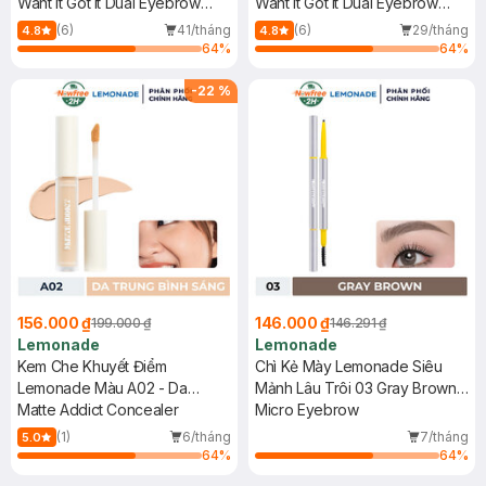
Want It Got It Dual Eyebrow
Want It Got It Dual Eyebrow
#Dark Brown
#Gray Brown
(6)
41/tháng
(6)
29/tháng
4.8
4.8
64
%
64
%
-
22
%
156.000 ₫
146.000 ₫
199.000 ₫
146.291 ₫
Lemonade
Lemonade
Kem Che Khuyết Điểm
Chì Kẻ Mày Lemonade Siêu
Lemonade Màu A02 - Da
Mảnh Lâu Trôi 03 Gray Brown
Trung Bình Sáng 3g (Mới)
Matte Addict Concealer
0.1g
Micro Eyebrow
(1)
6/tháng
7/tháng
5.0
64
%
64
%