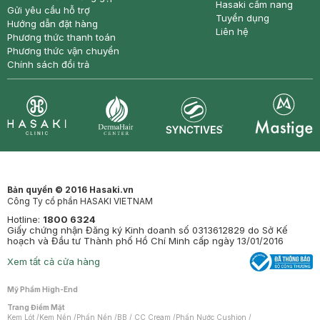
Hasaki cẩm nang
Gửi yêu cầu hỗ trợ
Tuyển dụng
Hướng dẫn đặt hàng
Liên hệ
Phương thức thanh toán
Phương thức vận chuyển
Chính sách đổi trả
Synctives
Clinic
Dermahair
Mastige
Bản quyền © 2016 Hasaki.vn
Công Ty cổ phần HASAKI VIETNAM
Hotline:
1800 6324
Giấy chứng nhận Đăng ký Kinh doanh số 0313612829 do Sở Kế
hoạch và Đầu tư Thành phố Hồ Chí Minh cấp ngày 13/01/2016
Xem tất cả cửa hàng
Mỹ Phẩm High-End
Trang Điểm Mặt
Kem Lót
/
Kem Nền
/
Phấn Nền
/
BB / CC Cream
/
Phấn Nước Cushion
/