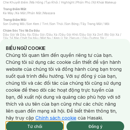
Che Khuyết Điểm
/
Má Hồng
/
Tạo Khối / Highlight
/
Phấn Phủ
/
Xịt Khoá Makeup
Trang Điểm Mắt
Kẻ Mày
/
Kẻ Mắt
/
Phấn Mắt
/
Mascara
Trang Điểm Môi
Son Dưỡng Môi
/
Son Kem / Tint
/
Son Thỏi
/
Son Bóng
/
Tẩy Trang Mắt / Môi
Chăm Sóc Tóc Và Da Đầu
Dầu Gội Và Dầu Xả
/
Dầu Gội
/
Dầu Xả
/
Dầu Gội Khô
/
Dầu Gội Xả 2in1
/
Bộ Gội Xả
/
Tẩy Tế Bào Chết Da Đầu
/
Mặt Nạ / Kem Ủ Tóc
/
Serum / Dầu Dưỡng Tóc
/
Xịt Dưỡng Tóc
/
Thuốc Nhuộm Tóc
/
Sản Phẩm Tạo Kiểu Tóc
/
Dụng Cụ Chăm Sóc Tóc
/
Máy Sấy Tóc
/
Lược
/
Bộ Chăm Sóc Tóc
/
Phụ Kiện Tóc
Notice about cookies usage
BIỂU NGỮ COOKIE
Chăm Sóc Cơ Thể
Chúng tôi quan tâm đến quyền riêng tư của bạn.
Kem Tẩy Lông
/
Dụng Cụ Tẩy Lông
Chúng tôi sử dụng các cookie cần thiết để vận hành
Nước Hoa
Nước Hoa Nữ
/
Nước Hoa Nam
/
Nước Hoa Cao Cấp
/
Xịt Thơm Toàn Thân
/
website của chúng tôi và đồng hành cùng bạn trong
Nước Hoa Vùng Kín
suốt quá trình điều hướng. Với sự đồng ý của bạn,
Chăm Sóc Cá Nhân
Chống Muỗi
/
Khẩu Trang
/
Máy Massage
/
Mặt Nạ Xông Hơi
/
Nước Rửa Tay
/
chúng tôi và các đối tác của chúng tôi cũng sử dụng
Sản Phẩm Chăm Sóc Khác
/
Bàn Chải Đánh Răng
/
Bàn Chải Điện
/
Hỗ Trợ Trắng Răng
/
Kem Đánh Răng
/
Máy Tăm Nước
/
Nước Súc Miệng
/
cookie để theo dõi các hoạt động trực tuyến của
Tăm / Chỉ Nha Khoa
/
Xịt Thơm Miệng
/
Dung Dịch Vệ Sinh
/
Dưỡng Vùng Kín
/
Khăn Ướt Vệ Sinh Vùng Kín
/
Băng Vệ Sinh
/
Tampon
/
Bọt Cạo Râu
/
Dao Cạo Râu
/
bạn, đề xuất nội dung và quảng cáo phù hợp với sở
Máy Cạo Râu
Chat i
thích và ưu tiên của bạn cũng như các chức năng
Vấn Đề Về Da
Da Dầu / Lỗ Chân Lông To
/
Da Khô / Mất Nước
/
Da Lão Hóa
/
Da Mụn
/
liên quan đến mạng xã hội. Để biết thêm thông tin,
Da Nhạy Cảm / Kích Ứng
/
Da Xỉn Màu
/
Thâm / Nám / Tàn Nhang
/
Quầng Thâm & Bọng Mắt
/
Sẹo
/
Viêm Da Cơ Địa
hãy truy cập
Chính sách cookie
của Hasaki.
Giao Nhanh Miễn Phí 2H.
Dụng Cụ / Phụ Kiện Chăm Sóc Da
tại 337 Chi Nhánh (Trễ tặng 100K)
Từ chối
Đồng ý
Bông Tẩy Trang
/
Khăn Lau Mặt Khô
/
Dụng Cụ / Máy Rửa Mặt
/
Máy Chăm Sóc Da
/