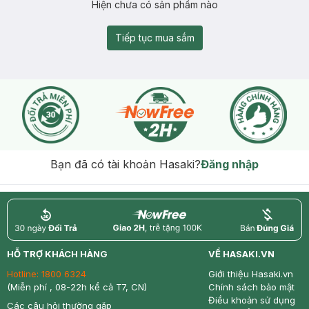
Hiện chưa có sản phẩm nào
Tiếp tục mua sắm
Bạn đã có tài khoản Hasaki?
Đăng nhập
return
nowfree
price
HỖ TRỢ KHÁCH HÀNG
VỀ HASAKI.VN
Hotline:
1800 6324
Giới thiệu Hasaki.vn
(Miễn phí , 08-22h kể cả T7, CN)
Chính sách bảo mật
Điều khoản sử dụng
Các câu hỏi thường gặp