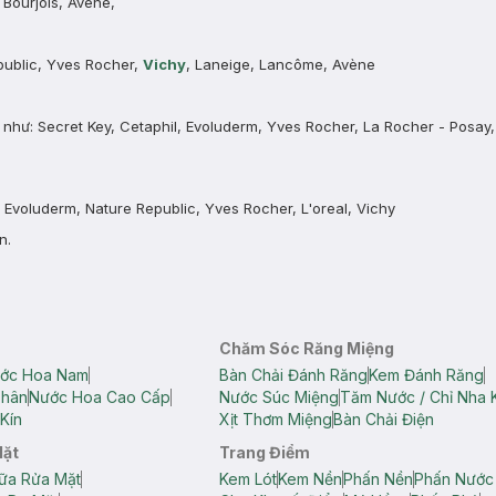
Bourjois, Avène,
public, Yves Rocher,
Vichy
, Laneige, Lancôme, Avène
như: Secret Key, Cetaphil, Evoluderm, Yves Rocher, La Rocher - Posay,
voluderm, Nature Republic, Yves Rocher, L'oreal, Vichy
n.
Chăm Sóc Răng Miệng
ớc Hoa Nam
Bàn Chải Đánh Răng
Kem Đánh Răng
Thân
Nước Hoa Cao Cấp
Nước Súc Miệng
Tăm Nước / Chỉ Nha 
Kín
Xịt Thơm Miệng
Bàn Chải Điện
Mặt
Trang Điểm
ữa Rửa Mặt
Kem Lót
Kem Nền
Phấn Nền
Phấn Nước