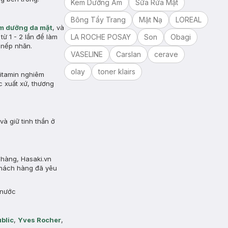
Kem Dưỡng Ẩm
Sữa Rửa Mặt
Bông Tẩy Trang
Mặt Nạ
LOREAL
m dưỡng da mặt
, và
từ 1 - 2 lần để làm
LA ROCHE POSAY
Son
Obagi
 nếp nhăn.
VASELINE
Carslan
cerave
olay
toner klairs
vitamin nghiêm
c xuất xứ, thương
à giữ tinh thần ở
 hàng, Hasaki.vn
khách hàng đã yêu
 nước
blic
,
Yves Rocher
,