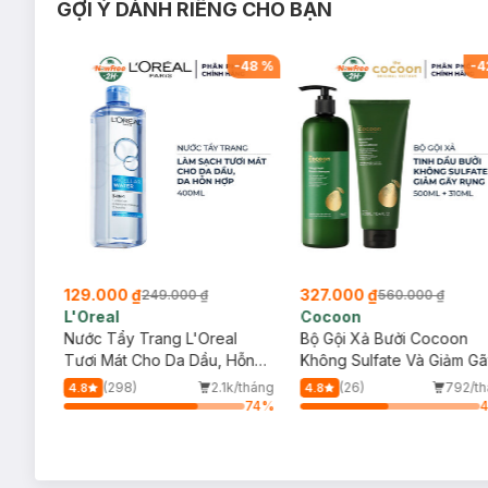
GỢI Ý DÀNH RIÊNG CHO BẠN
-
29
%
-
48
%
-
4
129.000 ₫
327.000 ₫
249.000 ₫
560.000 ₫
L'Oreal
Cocoon
ịu
Nước Tẩy Trang L'Oreal
Bộ Gội Xả Bưởi Cocoon
Tươi Mát Cho Da Dầu, Hỗn
Không Sulfate Và Giảm G
Hợp 400ml
Rụng 500ml+310ml
/tháng
(298)
2.1k/tháng
(26)
792/t
4.8
4.8
27
%
74
%
g
(SL