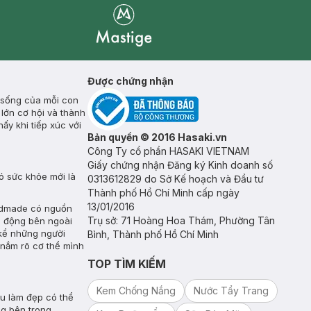
Mastige
Được chứng nhận
c sống của mỗi con
lớn cơ hội và thành
ấy khi tiếp xúc với
Bản quyền © 2016 Hasaki.vn
Công Ty cổ phần HASAKI VIETNAM
Giấy chứng nhận Đăng ký Kinh doanh số
ó sức khỏe mới là
0313612829 do Sở Kế hoạch và Đầu tư
Thành phố Hồ Chí Minh cấp ngày
13/01/2016
andmade có nguồn
Trụ sở: 71 Hoàng Hoa Thám, Phường Tân
c động bên ngoài
 kể những người
Bình, Thành phố Hồ Chí Minh
 nắm rõ cơ thể mình
TOP TÌM KIẾM
Kem Chống Nắng
Nước Tẩy Trang
êu làm đẹp có thể
g bên trong.