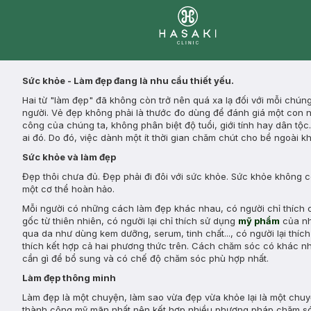
Clinic
Sức khỏe - Làm đẹp đang là nhu cầu thiết yếu.
Hai từ "làm đẹp" đã không còn trở nên quá xa lạ đối với mỗi chún
người. Vẻ đẹp không phải là thước đo dùng để đánh giá một con ng
công của chúng ta, không phân biệt độ tuổi, giới tính hay dân tộc.
ai đó. Do đó, việc dành một ít thời gian chăm chút cho bề ngoài kh
Sức khỏe và làm đẹp
Đẹp thôi chưa đủ. Đẹp phải đi đôi với sức khỏe. Sức khỏe không c
một cơ thể hoàn hảo.
Mỗi người có những cách làm đẹp khác nhau, có người chỉ thích
gốc từ thiên nhiên, có người lại chỉ thích sử dụng
mỹ phẩm
của nh
qua da như dùng kem dưỡng, serum, tinh chất..., có người lại th
thích kết hợp cả hai phương thức trên. Cách chăm sóc có khác nh
cần gì để bổ sung và có chế độ chăm sóc phù hợp nhất.
Làm đẹp thông minh
Làm đẹp là một chuyện, làm sao vừa đẹp vừa khỏe lại là một chuy
thành công mỹ mãn nhất nên kết hợp nhiều phương pháp chăm sóc