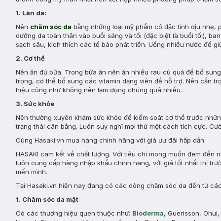
1. Làn da:
Nên
chăm sóc da
bằng những loại mỹ phẩm có đặc tính dịu nhẹ, p
dưỡng da toàn thân vào buổi sáng và tối (đặc biệt là buổi tối), ba
sạch sâu, kích thích các tế bào phát triển. Uống nhiều nước để gi
2. Cơ thể
Nên ăn đủ bữa. Trong bữa ăn nên ăn nhiều rau củ quả để bổ sung đ
trọng, có thể bổ sung các vitamin dạng viên để hỗ trợ. Nên cẩn 
hiệu cũng như không nên lạm dụng chúng quá nhiều.
3. Sức khỏe
Nên thường xuyên khám sức khỏe để kiểm soát cơ thể trước những t
trạng thái cân bằng. Luôn suy nghĩ mọi thứ một cách tích cực. Cư
Cùng Hasaki.vn mua hàng chính hãng với giá ưu đãi hấp dẫn
HASAKI cam kết về chất lượng. Với tiêu chí mong muốn đem đến nh
luôn cung cấp hàng nhập khẩu chính hãng, với giá tốt nhất thị t
mến mình.
Tại Hasaki.vn hiện nay đang có các dòng chăm sóc da đến từ các 
1. Chăm sóc da mặt
Có các thương hiệu quen thuộc như:
Bioderma
, Guerisson, Ohui