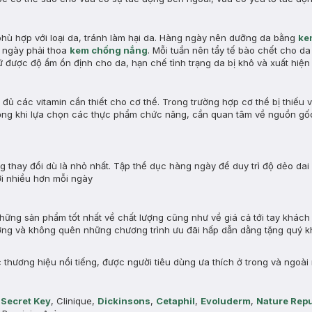
hù hợp với loại da, tránh làm hại da. Hàng ngày nên dưỡng da bằng
ke
n ngày phải thoa
kem chống nắng
. Mỗi tuần nên tẩy tế bào chết cho da 
ữ được độ ẩm ổn định cho da, hạn chế tình trạng da bị khô và xuất hiện
ủ các vitamin cần thiết cho cơ thể. Trong trường hợp cơ thể bị thiếu 
trọng khi lựa chọn các thực phẩm chức năng, cần quan tâm về nguồn gố
hay đổi dù là nhỏ nhất. Tập thể dục hàng ngày để duy trì độ dẻo dai v
ời nhiều hơn mỗi ngày
ững sản phẩm tốt nhất về chất lượng cũng như về giá cả tới tay khách
rường và không quên những chương trình ưu đãi hấp dẫn dằng tặng quý 
thương hiệu nổi tiếng, được người tiêu dùng ưa thích ở trong và ngoài
,
Secret Key
, Clinique,
Dickinsons
,
Cetaphil
,
Evoluderm
,
Nature Repu