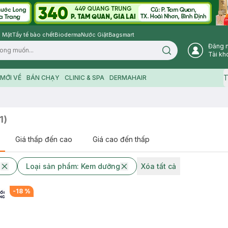
 Mặt
Tẩy tế bào chết
Bioderma
Nước Giặt
Bagsmart
Đăng 
Search icon
Tài kh
T
MỚI VỀ
BÁN CHẠY
CLINIC & SPA
DERMAHAIR
1
)
Giá thấp đến cao
Giá cao đến thấp
U
Loại sản phẩm: Kem dưỡng
Xóa tất cả
-
18
%