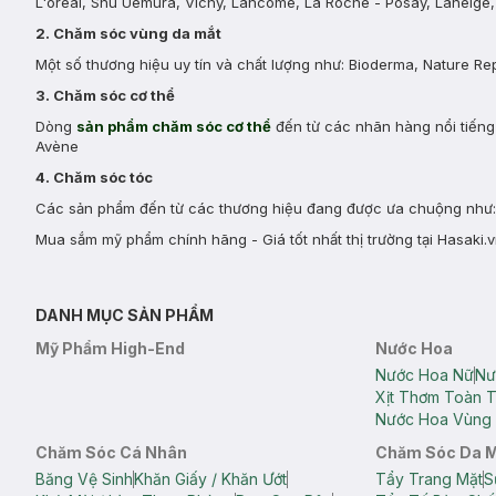
L'oreal, Shu Uemura, Vichy, Lancôme, La Roche - Posay, Laneige, 
2. Chăm sóc vùng da mắt
Một số thương hiệu uy tín và chất lượng như: Bioderma, Nature Re
3. Chăm sóc cơ thể
Dòng
sản phẩm chăm sóc cơ thể
đến từ các nhãn hàng nổi tiếng 
Avène
4. Chăm sóc tóc
Các sản phẩm đến từ các thương hiệu đang được ưa chuộng như: E
Mua sắm mỹ phẩm chính hãng - Giá tốt nhất thị trường tại Hasaki.v
DANH MỤC SẢN PHẨM
Mỹ Phẩm High-End
Nước Hoa
Nước Hoa Nữ
Nư
Xịt Thơm Toàn 
Nước Hoa Vùng 
Chăm Sóc Cá Nhân
Chăm Sóc Da 
Băng Vệ Sinh
Khăn Giấy / Khăn Ướt
Tẩy Trang Mặt
S