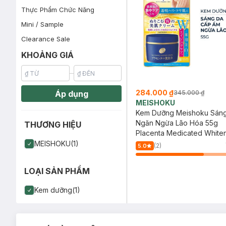
Thực Phẩm Chức Năng
Mini / Sample
Clearance Sale
KHOẢNG GIÁ
284.000 ₫
Áp dụng
345.000 ₫
MEISHOKU
Kem Dưỡng Meishoku Sáng
Ngăn Ngừa Lão Hóa 55g
THƯƠNG HIỆU
Placenta Medicated White
Essence Cream
MEISHOKU(1)
(2)
5.0
LOẠI SẢN PHẨM
Kem dưỡng(1)