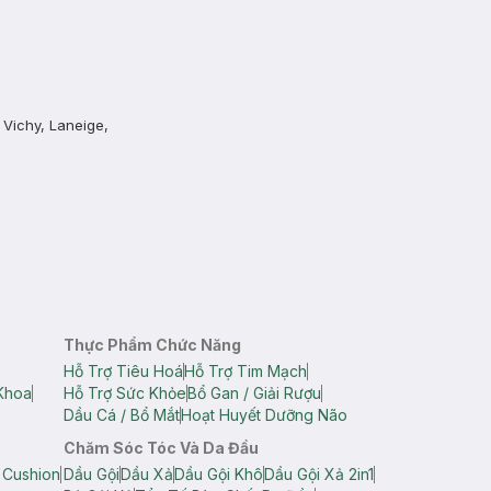
 Vichy, Laneige,
Thực Phẩm Chức Năng
Hỗ Trợ Tiêu Hoá
Hỗ Trợ Tim Mạch
Khoa
Hỗ Trợ Sức Khỏe
Bổ Gan / Giải Rượu
Dầu Cá / Bổ Mắt
Hoạt Huyết Dưỡng Não
Chăm Sóc Tóc Và Da Đầu
 Cushion
Dầu Gội
Dầu Xả
Dầu Gội Khô
Dầu Gội Xả 2in1