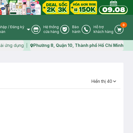
0
nhập
/
Đăng ký
Hệ thống
Bảo
Hỗ trợ
User Icon
Store Icon
Warranty Icon
Phone Icon
Cart I
oản
cửa hàng
hành
khách hàng
ải ứng dụng
Phường 8, Quận 10, Thành phố Hồ Chí Minh
Map icon
Hiển thị
40