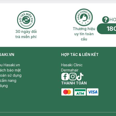
HO
18
n phí 2H
30 ngày đổi trả miễn phí
Thương hiệu uy 
Thương hiệu
30 ngày đổi
uy tín toàn
trả miễn phí
cầu
SAKI.VN
HỢP TÁC & LIÊN KẾT
iệu Hasaki.vn
Hasaki Clinic
sách bảo mật
Dermahair
hoản sử dụng
 cẩm nang
facebook
THANH TOÁN
instagram
tiktok
dụng
master card
ATM card
visa card