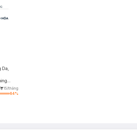
 Da,
ning
15/tháng
64
%