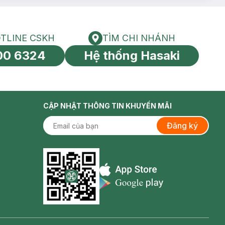
TLINE CSKH
TÌM CHI NHÁNH
HOTLINE CSKH
Tìm chi nhánh
00 6324
Hệ thống Hasaki
tín toàn cầu
CẬP NHẬT THÔNG TIN KHUYẾN MÃI
Đăng ký
Appstore icon
Goolge Play icon