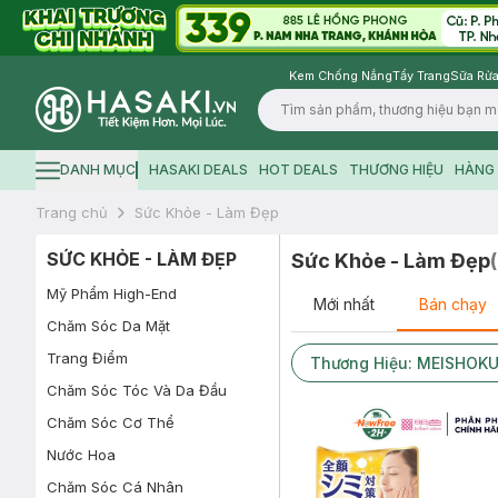
Kem Chống Nắng
Tẩy Trang
Sữa Rửa
Logo
DANH MỤC
HASAKI DEALS
HOT DEALS
THƯƠNG HIỆU
HÀNG 
Hamburger icon
Trang chủ
Sức Khỏe - Làm Đẹp
SỨC KHỎE - LÀM ĐẸP
Sức Khỏe - Làm Đẹp
(
Mỹ Phẩm High-End
Mới nhất
Bán chạy
Chăm Sóc Da Mặt
Trang Điểm
Thương Hiệu: MEISHOK
Chăm Sóc Tóc Và Da Đầu
Chăm Sóc Cơ Thể
Nước Hoa
Chăm Sóc Cá Nhân