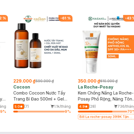
2
%
-
61
%
-
43
229.000 ₫
350.000 ₫
590.000 ₫
610.000 ₫
Cocoon
La Roche-Posay
Combo Cocoon Nước Tẩy
Kem Chống Nắng La Roche-
ãy
Trang Bí Đao 500ml + Gel
Posay Phổ Rộng, Nâng Tôn
Rửa Mặt Bí Đao 310ml
Kiềm Dầu 50ml
háng
(7)
1.1k/tháng
(28)
736/thán
5.0
4.9
49
%
9
%
70
Bill La roche-posay 399K Tặng
Gel rửa mặt da dầu nhạy cảm
50ml (SL có hạn)