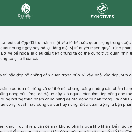
Synctives
Dermahair
g ta, bởi cái đẹp đã trở thành một yếu tố hết sức quan trọng trong cuộ
ười nhưng ngày nay nó lại đóng một vị trí huyết mạch quyết định phần 
 Bởi vẻ bề ngoài là điều đầu tiên chúng ta có thể dùng trực quan nhìn th
ông có gì là thừa cả.
ó thì sắc đẹp sẽ chẳng còn quan trọng nữa. Vì vậy, phải vừa đẹp, vừa c
 chăm sóc (da nói riêng và cơ thể nói chung) bằng những sản phẩm h
ững hãng nổi tiếng, có độ tin cậy. Có người thích làm đẹp bằng các tá
ích dùng những thực phẩm chức năng để tác động từ bên trong, và chưa
au song, cách nào cũng có cái hay riêng. Điều quan trọng là bạn phải
ện khác. Tuy nhiên, vấn đề này không phải là quá khó khăn. Để mục ti
 cơ thể sao cho vừa có sự tác động bên ngoài, vừa có yếu tố tác độn