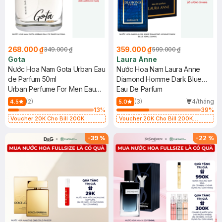
268.000 ₫
359.000 ₫
349.000 ₫
599.000 ₫
Gota
Laura Anne
Nước Hoa Nam Gota Urban Eau
Nước Hoa Nam Laura Anne
de Parfum 50ml
Diamond Homme Dark Blue
Urban Perfume For Men Eau
45ml (Xanh)
Eau De Parfum
de Parfum
(2)
(3)
4/tháng
4.5
5.0
13
%
39
%
Voucher 20K Cho Bill 200K
Voucher 20K Cho Bill 200K
Diamond, Laura Annie, Gota,
Diamond, Laura Annie, Gota,
Gennie, Parision (SL có hạn)
Gennie, Parision (SL có hạn)
-
39
%
-
22
%