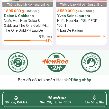
Thông báo khi có hàng online
Thông báo khi có hàng online
1.895.000 ₫
3.559.000 ₫
3.100.000 ₫
4.590.000 ₫
Dolce & Gabbana
Yves Saint Laurent
Nước Hoa Nam Dolce &
Nước Hoa Nam YSL Y EDP
Gabbana The One Gold PH
100ml
EDP Intense 50ml
The One Gold PH Eau De
Y Eau De Parfum
Parfum Intense
5
%
1/tháng
64
%
Bạn đã có tài khoản Hasaki?
Đăng nhập
return
nowfree
price