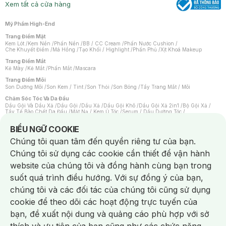
Xem tất cả cửa hàng
Mỹ Phẩm High-End
Trang Điểm Mặt
Kem Lót
/
Kem Nền
/
Phấn Nền
/
BB / CC Cream
/
Phấn Nước Cushion
/
Che Khuyết Điểm
/
Má Hồng
/
Tạo Khối / Highlight
/
Phấn Phủ
/
Xịt Khoá Makeup
Trang Điểm Mắt
Kẻ Mày
/
Kẻ Mắt
/
Phấn Mắt
/
Mascara
Trang Điểm Môi
Son Dưỡng Môi
/
Son Kem / Tint
/
Son Thỏi
/
Son Bóng
/
Tẩy Trang Mắt / Môi
Chăm Sóc Tóc Và Da Đầu
Dầu Gội Và Dầu Xả
/
Dầu Gội
/
Dầu Xả
/
Dầu Gội Khô
/
Dầu Gội Xả 2in1
/
Bộ Gội Xả
/
Tẩy Tế Bào Chết Da Đầu
/
Mặt Nạ / Kem Ủ Tóc
/
Serum / Dầu Dưỡng Tóc
/
Xịt Dưỡng Tóc
/
Thuốc Nhuộm Tóc
/
Sản Phẩm Tạo Kiểu Tóc
/
Dụng Cụ Chăm Sóc Tóc
/
Máy Sấy Tóc
/
Lược
/
Bộ Chăm Sóc Tóc
/
Phụ Kiện Tóc
Notice about cookies usage
BIỂU NGỮ COOKIE
Chăm Sóc Cơ Thể
Chúng tôi quan tâm đến quyền riêng tư của bạn.
Kem Tẩy Lông
/
Dụng Cụ Tẩy Lông
Chúng tôi sử dụng các cookie cần thiết để vận hành
Nước Hoa
Nước Hoa Nữ
/
Nước Hoa Nam
/
Nước Hoa Cao Cấp
/
Xịt Thơm Toàn Thân
/
website của chúng tôi và đồng hành cùng bạn trong
Nước Hoa Vùng Kín
suốt quá trình điều hướng. Với sự đồng ý của bạn,
Chăm Sóc Cá Nhân
Chống Muỗi
/
Khẩu Trang
/
Máy Massage
/
Mặt Nạ Xông Hơi
/
Nước Rửa Tay
/
chúng tôi và các đối tác của chúng tôi cũng sử dụng
Sản Phẩm Chăm Sóc Khác
/
Bàn Chải Đánh Răng
/
Bàn Chải Điện
/
Hỗ Trợ Trắng Răng
/
Kem Đánh Răng
/
Máy Tăm Nước
/
Nước Súc Miệng
/
cookie để theo dõi các hoạt động trực tuyến của
Tăm / Chỉ Nha Khoa
/
Xịt Thơm Miệng
/
Dung Dịch Vệ Sinh
/
Dưỡng Vùng Kín
/
Khăn Ướt Vệ Sinh Vùng Kín
/
Băng Vệ Sinh
/
Tampon
/
Bọt Cạo Râu
/
Dao Cạo Râu
/
bạn, đề xuất nội dung và quảng cáo phù hợp với sở
Máy Cạo Râu
Chat i