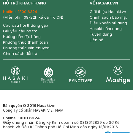
HỖ TRỢ KHÁCH HÀNG
VỀ HASAKI.VN
Hotline:
1800 6324
Giới thiệu Hasaki.vn
(Miễn phí , 08-22h kể cả T7, CN)
Chính sách bảo mật
Điều khoản sử dụng
Các câu hỏi thường gặp
Hasaki cẩm nang
Gửi yêu cầu hỗ trợ
Tuyển dụng
Hướng dẫn đặt hàng
Liên hệ
Phương thức thanh toán
Phương thức vận chuyển
Chính sách đổi trả
Synctives
Clinic
Dermahair
Mastige
Bản quyền © 2016 Hasaki.vn
Công Ty cổ phần HASAKI VIETNAM
Hotline:
1800 6324
Giấy chứng nhận Đăng ký Kinh doanh số 0313612829 do Sở Kế
hoạch và Đầu tư Thành phố Hồ Chí Minh cấp ngày 13/01/2016