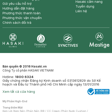
Hasaki cẩm nang
Gửi yêu cầu hỗ trợ
Tuyển dụng
Hướng dẫn đặt hàng
Liên hệ
Phương thức thanh toán
Phương thức vận chuyển
Chính sách đổi trả
Synctives
Clinic
Dermahair
Mastige
Bản quyền © 2016 Hasaki.vn
Công Ty cổ phần HASAKI VIETNAM
Hotline:
1800 6324
Giấy chứng nhận Đăng ký Kinh doanh số 0313612829 do Sở Kế
hoạch và Đầu tư Thành phố Hồ Chí Minh cấp ngày 13/01/2016
Xem tất cả cửa hàng
Mỹ Phẩm High-End
Trang Điểm Mặt
Kem Lót
/
Kem Nền
/
Phấn Nền
/
BB / CC Cream
/
Phấn Nước Cushion
/