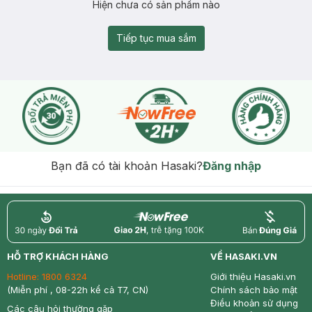
Hiện chưa có sản phẩm nào
Tiếp tục mua sắm
Bạn đã có tài khoản Hasaki?
Đăng nhập
return
nowfree
price
HỖ TRỢ KHÁCH HÀNG
VỀ HASAKI.VN
Hotline:
1800 6324
Giới thiệu Hasaki.vn
(Miễn phí , 08-22h kể cả T7, CN)
Chính sách bảo mật
Điều khoản sử dụng
Các câu hỏi thường gặp