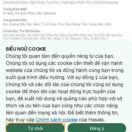
Che Khuyết Điểm
/
Má Hồng
/
Tạo Khối / Highlight
/
Phấn Phủ
/
Xịt Khoá Makeup
Trang Điểm Mắt
Kẻ Mày
/
Kẻ Mắt
/
Phấn Mắt
/
Mascara
Trang Điểm Môi
Son Dưỡng Môi
/
Son Kem / Tint
/
Son Thỏi
/
Son Bóng
/
Tẩy Trang Mắt / Môi
Chăm Sóc Tóc Và Da Đầu
Dầu Gội Và Dầu Xả
/
Dầu Gội
/
Dầu Xả
/
Dầu Gội Khô
/
Dầu Gội Xả 2in1
/
Bộ Gội Xả
/
Tẩy Tế Bào Chết Da Đầu
/
Mặt Nạ / Kem Ủ Tóc
/
Serum / Dầu Dưỡng Tóc
/
Xịt Dưỡng Tóc
/
Thuốc Nhuộm Tóc
/
Sản Phẩm Tạo Kiểu Tóc
/
Dụng Cụ Chăm Sóc Tóc
/
Máy Sấy Tóc
/
Lược
/
Bộ Chăm Sóc Tóc
/
Phụ Kiện Tóc
Notice about cookies usage
BIỂU NGỮ COOKIE
Chăm Sóc Cơ Thể
Chúng tôi quan tâm đến quyền riêng tư của bạn.
Kem Tẩy Lông
/
Dụng Cụ Tẩy Lông
Chúng tôi sử dụng các cookie cần thiết để vận hành
Nước Hoa
Nước Hoa Nữ
/
Nước Hoa Nam
/
Nước Hoa Cao Cấp
/
Xịt Thơm Toàn Thân
/
website của chúng tôi và đồng hành cùng bạn trong
Nước Hoa Vùng Kín
suốt quá trình điều hướng. Với sự đồng ý của bạn,
Chăm Sóc Cá Nhân
Chống Muỗi
/
Khẩu Trang
/
Máy Massage
/
Mặt Nạ Xông Hơi
/
Nước Rửa Tay
/
chúng tôi và các đối tác của chúng tôi cũng sử dụng
Sản Phẩm Chăm Sóc Khác
/
Bàn Chải Đánh Răng
/
Bàn Chải Điện
/
Hỗ Trợ Trắng Răng
/
Kem Đánh Răng
/
Máy Tăm Nước
/
Nước Súc Miệng
/
cookie để theo dõi các hoạt động trực tuyến của
Tăm / Chỉ Nha Khoa
/
Xịt Thơm Miệng
/
Dung Dịch Vệ Sinh
/
Dưỡng Vùng Kín
/
Khăn Ướt Vệ Sinh Vùng Kín
/
Băng Vệ Sinh
/
Tampon
/
Bọt Cạo Râu
/
Dao Cạo Râu
/
bạn, đề xuất nội dung và quảng cáo phù hợp với sở
Máy Cạo Râu
Chat i
thích và ưu tiên của bạn cũng như các chức năng
Vấn Đề Về Da
Da Dầu / Lỗ Chân Lông To
/
Da Khô / Mất Nước
/
Da Lão Hóa
/
Da Mụn
/
liên quan đến mạng xã hội. Để biết thêm thông tin,
Da Nhạy Cảm / Kích Ứng
/
Da Xỉn Màu
/
Thâm / Nám / Tàn Nhang
/
Quầng Thâm & Bọng Mắt
/
Sẹo
/
Viêm Da Cơ Địa
hãy truy cập
Chính sách cookie
của Hasaki.
Giao Nhanh Miễn Phí 2H.
Dụng Cụ / Phụ Kiện Chăm Sóc Da
tại 337 Chi Nhánh (Trễ tặng 100K)
Từ chối
Đồng ý
Bông Tẩy Trang
/
Khăn Lau Mặt Khô
/
Dụng Cụ / Máy Rửa Mặt
/
Máy Chăm Sóc Da
/