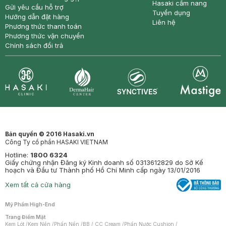
Hasaki cẩm nang
Gửi yêu cầu hỗ trợ
Tuyển dụng
Hướng dẫn đặt hàng
Liên hệ
Phương thức thanh toán
Phương thức vận chuyển
Chính sách đổi trả
Synctives
Clinic
Dermahair
Mastige
Bản quyền © 2016 Hasaki.vn
Công Ty cổ phần HASAKI VIETNAM
Hotline:
1800 6324
Giấy chứng nhận Đăng ký Kinh doanh số 0313612829 do Sở Kế
hoạch và Đầu tư Thành phố Hồ Chí Minh cấp ngày 13/01/2016
Xem tất cả cửa hàng
Mỹ Phẩm High-End
Trang Điểm Mặt
Kem Lót
/
Kem Nền
/
Phấn Nền
/
BB / CC Cream
/
Phấn Nước Cushion
/