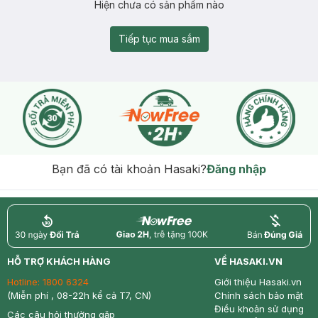
Hiện chưa có sản phẩm nào
Tiếp tục mua sắm
Bạn đã có tài khoản Hasaki?
Đăng nhập
return
nowfree
price
HỖ TRỢ KHÁCH HÀNG
VỀ HASAKI.VN
Hotline:
1800 6324
Giới thiệu Hasaki.vn
(Miễn phí , 08-22h kể cả T7, CN)
Chính sách bảo mật
Điều khoản sử dụng
Các câu hỏi thường gặp