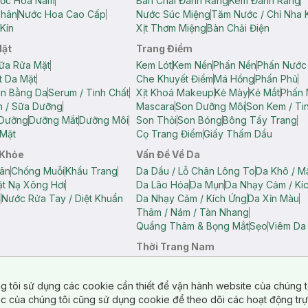
ớc Hoa Nam
Bàn Chải Đánh Răng
Kem Đánh Răng
Thân
Nước Hoa Cao Cấp
Nước Súc Miệng
Tăm Nước / Chỉ Nha 
Kín
Xịt Thơm Miệng
Bàn Chải Điện
Mặt
Trang Điểm
ữa Rửa Mặt
Kem Lót
Kem Nền
Phấn Nền
Phấn Nước
t Da Mặt
Che Khuyết Điểm
Má Hồng
Phấn Phủ
ân Bằng Da
Serum / Tinh Chất
Xịt Khoá Makeup
Kẻ Mày
Kẻ Mắt
Phấn 
n / Sữa Dưỡng
Mascara
Son Dưỡng Môi
Son Kem / Tin
 Dưỡng
Dưỡng Mắt
Dưỡng Môi
Son Thỏi
Son Bóng
Bông Tẩy Trang
Mặt
Cọ Trang Điểm
Giấy Thấm Dầu
 Khỏe
Vấn Đề Về Da
ân
Chống Muỗi
Khẩu Trang
Da Dầu / Lỗ Chân Lông To
Da Khô / M
t Nạ Xông Hơi
Da Lão Hóa
Da Mụn
Da Nhạy Cảm / Kí
g
Nước Rửa Tay / Diệt Khuẩn
Da Nhạy Cảm / Kích Ứng
Da Xỉn Màu
Thâm / Nám / Tàn Nhang
Quầng Thâm & Bọng Mắt
Sẹo
Viêm Da
Thời Trang Nam
ữ
Áo Hai Dây Nữ
Áo Polo Nữ
Áo Polo Nam
Áo Thun Nam
Áo Tank T
Tank Top Nữ
Quần Dài Nữ
Quần Lót Nam
Quần Short Nam
g tôi sử dụng các cookie cần thiết để vận hành website của chúng t
n Short Nữ
tác của chúng tôi cũng sử dụng cookie để theo dõi các hoạt động tr