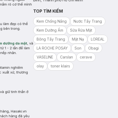
 nắm rõ cơ thể mình
TOP TÌM KIẾM
Kem Chống Nắng
Nước Tẩy Trang
êu làm đẹp có thể
g bên trong.
Kem Dưỡng Ẩm
Sữa Rửa Mặt
Bông Tẩy Trang
Mặt Nạ
LOREAL
m dưỡng da mặt
, và
từ 1 - 2 lần để làm
LA ROCHE POSAY
Son
Obagi
 nếp nhăn.
VASELINE
Carslan
cerave
olay
toner klairs
vitamin nghiêm
c xuất xứ, thương
à giữ tinh thần ở
 hàng, Hasaki.vn
khách hàng đã yêu