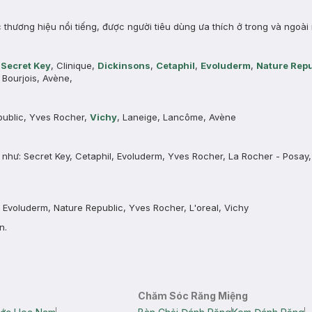
thương hiệu nổi tiếng, được người tiêu dùng ưa thích ở trong và ngoài
,
Secret Key
, Clinique,
Dickinsons
,
Cetaphil
,
Evoluderm
,
Nature Repu
Bourjois, Avène,
public, Yves Rocher,
Vichy
, Laneige, Lancôme, Avène
như: Secret Key, Cetaphil, Evoluderm, Yves Rocher, La Rocher - Posay,
voluderm, Nature Republic, Yves Rocher, L'oreal, Vichy
n.
Chăm Sóc Răng Miệng