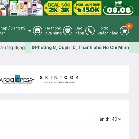
0
nhập
/
Đăng ký
Hệ thống
Bảo
Hỗ trợ
User Icon
Store Icon
Warranty Icon
Phone Icon
Cart I
oản
cửa hàng
hành
khách hàng
ải ứng dụng
Phường 8, Quận 10, Thành phố Hồ Chí Minh
Map icon
Hiển thị
40