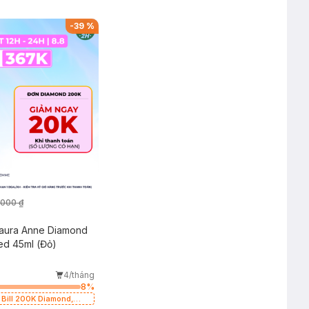
-
39
%
.000 ₫
aura Anne Diamond
d 45ml (Đỏ)
4/tháng
8
%
Bill 200K Diamond,