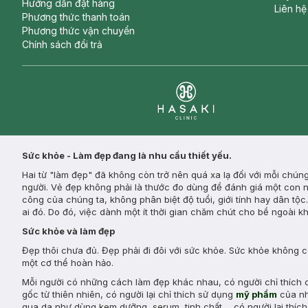
Hướng dẫn đặt hàng
Liên hệ
Phương thức thanh toán
Phương thức vận chuyển
Chính sách đổi trả
Clinic
Sức khỏe - Làm đẹp đang là nhu cầu thiết yếu.
Hai từ "làm đẹp" đã không còn trở nên quá xa lạ đối với mỗi chún
người. Vẻ đẹp không phải là thước đo dùng để đánh giá một con ng
công của chúng ta, không phân biệt độ tuổi, giới tính hay dân tộc.
ai đó. Do đó, việc dành một ít thời gian chăm chút cho bề ngoài kh
Sức khỏe và làm đẹp
Đẹp thôi chưa đủ. Đẹp phải đi đôi với sức khỏe. Sức khỏe không c
một cơ thể hoàn hảo.
Mỗi người có những cách làm đẹp khác nhau, có người chỉ thích
gốc từ thiên nhiên, có người lại chỉ thích sử dụng
mỹ phẩm
của nh
qua da như dùng kem dưỡng, serum, tinh chất..., có người lại th