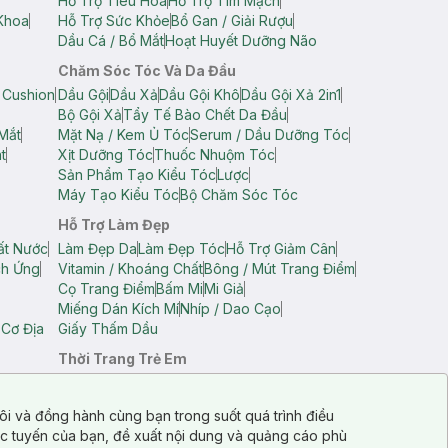
Hỗ Trợ Tiêu Hoá
Hỗ Trợ Tim Mạch
Khoa
Hỗ Trợ Sức Khỏe
Bổ Gan / Giải Rượu
Dầu Cá / Bổ Mắt
Hoạt Huyết Dưỡng Não
Chăm Sóc Tóc Và Da Đầu
 Cushion
Dầu Gội
Dầu Xả
Dầu Gội Khô
Dầu Gội Xả 2in1
Bộ Gội Xả
Tẩy Tế Bào Chết Da Đầu
Mắt
Mặt Nạ / Kem Ủ Tóc
Serum / Dầu Dưỡng Tóc
t
Xịt Dưỡng Tóc
Thuốc Nhuộm Tóc
Sản Phẩm Tạo Kiểu Tóc
Lược
Máy Tạo Kiểu Tóc
Bộ Chăm Sóc Tóc
Hỗ Trợ Làm Đẹp
ất Nước
Làm Đẹp Da
Làm Đẹp Tóc
Hỗ Trợ Giảm Cân
ch Ứng
Vitamin / Khoáng Chất
Bông / Mút Trang Điểm
Cọ Trang Điểm
Bấm Mi
Mi Giả
Miếng Dán Kích Mí
Nhíp / Dao Cạo
 Cơ Địa
Giấy Thấm Dầu
Thời Trang Trẻ Em
op Nam
Áo Dây Trẻ Em
Áo Thun Trẻ Em
Áo Sát Nách Trẻ Em
Quần Short Trẻ Em
ôi và đồng hành cùng bạn trong suốt quá trình điều
ực tuyến của bạn, đề xuất nội dung và quảng cáo phù