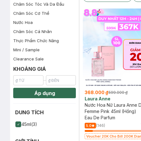
Chăm Sóc Tóc Và Da Đầu
Chăm Sóc Cơ Thể
Nước Hoa
Chăm Sóc Cá Nhân
Thực Phẩm Chức Năng
Mini / Sample
Clearance Sale
KHOẢNG GIÁ
368.000 ₫
Áp dụng
599.000 ₫
Laura Anne
Nước Hoa Nữ Laura Anne 
Femme Pink 45ml (Hồng)
DUNG TÍCH
Eau De Parfum
45ml(3)
(146)
5.0
Voucher 20K Cho Bill 200K Dia