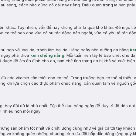
au song, cách nào cũng có cái hay riêng. Điều quan trọng là bạn phải
ện khác. Tuy nhiên, vấn đề này không phải là quá khó khăn. Để mục ti
 cơ thể sao cho vừa có sự tác động bên ngoài, vừa có yếu tố tác độn
hù hợp với loại da, tránh làm hại da. Hàng ngày nên dưỡng da bằng
ke
n ngày phải thoa
kem chống nắng
. Mỗi tuần nên tẩy tế bào chết cho da 
ữ được độ ẩm ổn định cho da, hạn chế tình trạng da bị khô và xuất hiện
ủ các vitamin cần thiết cho cơ thể. Trong trường hợp cơ thể bị thiếu 
trọng khi lựa chọn các thực phẩm chức năng, cần quan tâm về nguồn gố
hay đổi dù là nhỏ nhất. Tập thể dục hàng ngày để duy trì độ dẻo dai v
ời nhiều hơn mỗi ngày
ững sản phẩm tốt nhất về chất lượng cũng như về giá cả tới tay khách
rường và không quên những chương trình ưu đãi hấp dẫn dằng tặng quý 