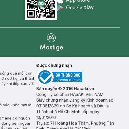
Appstore icon
Goolge Play icon
Mastige
Được chứng nhận
c sống của mỗi con
lớn cơ hội và thành
ấy khi tiếp xúc với
Bản quyền © 2016 Hasaki.vn
Công Ty cổ phần HASAKI VIETNAM
Giấy chứng nhận Đăng ký Kinh doanh số
ó sức khỏe mới là
0313612829 do Sở Kế hoạch và Đầu tư
Thành phố Hồ Chí Minh cấp ngày
13/01/2016
andmade có nguồn
Trụ sở: 71 Hoàng Hoa Thám, Phường Tân
c động bên ngoài
 kể những người
Bình, Thành phố Hồ Chí Minh