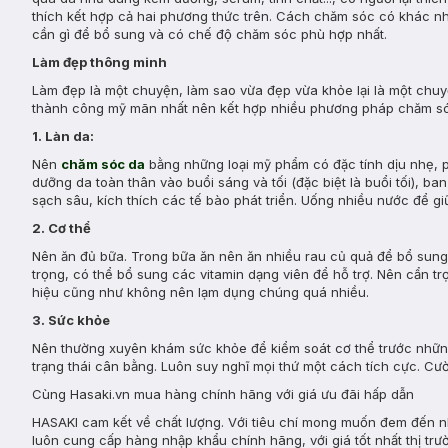
thích kết hợp cả hai phương thức trên. Cách chăm sóc có khác nh
cần gì để bổ sung và có chế độ chăm sóc phù hợp nhất.
Làm đẹp thông minh
Làm đẹp là một chuyện, làm sao vừa đẹp vừa khỏe lại là một chuy
thành công mỹ mãn nhất nên kết hợp nhiều phương pháp chăm sóc
1. Làn da:
Nên
chăm sóc da
bằng những loại mỹ phẩm có đặc tính dịu nhẹ, p
dưỡng da toàn thân vào buổi sáng và tối (đặc biệt là buổi tối), ba
sạch sâu, kích thích các tế bào phát triển. Uống nhiều nước để gi
2. Cơ thể
Nên ăn đủ bữa. Trong bữa ăn nên ăn nhiều rau củ quả để bổ sung đ
trọng, có thể bổ sung các vitamin dạng viên để hỗ trợ. Nên cẩn 
hiệu cũng như không nên lạm dụng chúng quá nhiều.
3. Sức khỏe
Nên thường xuyên khám sức khỏe để kiểm soát cơ thể trước những t
trạng thái cân bằng. Luôn suy nghĩ mọi thứ một cách tích cực. Cư
Cùng Hasaki.vn mua hàng chính hãng với giá ưu đãi hấp dẫn
HASAKI cam kết về chất lượng. Với tiêu chí mong muốn đem đến nh
luôn cung cấp hàng nhập khẩu chính hãng, với giá tốt nhất thị t