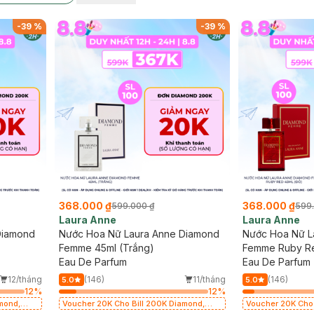
-
39
%
-
39
%
368.000 ₫
368.000 ₫
599.000 ₫
599
Laura Anne
Laura Anne
Diamond
Nước Hoa Nữ Laura Anne Diamond
Nước Hoa Nữ L
Femme 45ml (Trắng)
Femme Ruby Re
Eau De Parfum
Eau De Parfum
12/tháng
(146)
11/tháng
(146)
5.0
5.0
12
%
12
%
mond,
Voucher 20K Cho Bill 200K Diamond,
Voucher 20K Cho 