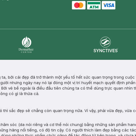
master card
ATM card
visa card
Synctives
Dermahair
g ta, bởi cái đẹp đã trở thành một yếu tố hết sức quan trọng trong cuộ
ười nhưng ngày nay nó lại đóng một vị trí huyết mạch quyết định phần 
 Bởi vẻ bề ngoài là điều đầu tiên chúng ta có thể dùng trực quan nhìn th
ông có gì là thừa cả.
ó thì sắc đẹp sẽ chẳng còn quan trọng nữa. Vì vậy, phải vừa đẹp, vừa c
 chăm sóc (da nói riêng và cơ thể nói chung) bằng những sản phẩm h
ững hãng nổi tiếng, có độ tin cậy. Có người thích làm đẹp bằng các tá
ích dùng những thực phẩm chức năng để tác động từ bên trong, và chưa