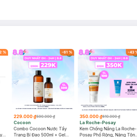
sion (SL
Laura Annie, Gota, Gennie, Parision (SL
Laura Annie, Gota
có hạn)
có hạn)
2
%
-
61
%
-
43
229.000 ₫
350.000 ₫
590.000 ₫
610.000 ₫
Cocoon
La Roche-Posay
Combo Cocoon Nước Tẩy
Kem Chống Nắng La Roche-
ãy
Trang Bí Đao 500ml + Gel
Posay Phổ Rộng, Nâng Tôn