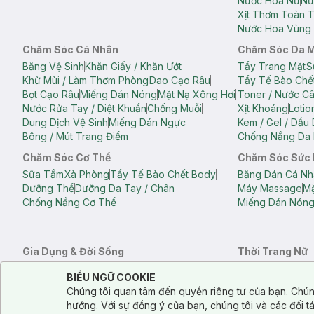
Nước Hoa Nữ
Nư
Xịt Thơm Toàn 
Nước Hoa Vùng 
Chăm Sóc Cá Nhân
Chăm Sóc Da 
Băng Vệ Sinh
Khăn Giấy / Khăn Ướt
Tẩy Trang Mặt
S
Khử Mùi / Làm Thơm Phòng
Dao Cạo Râu
Tẩy Tế Bào Chế
Bọt Cạo Râu
Miếng Dán Nóng
Mặt Nạ Xông Hơi
Toner / Nước C
Nước Rửa Tay / Diệt Khuẩn
Chống Muỗi
Xịt Khoáng
Lotio
Dung Dịch Vệ Sinh
Miếng Dán Ngực
Kem / Gel / Dầu
Bông / Mút Trang Điểm
Chống Nắng Da 
Chăm Sóc Cơ Thể
Chăm Sóc Sức
Sữa Tắm
Xà Phòng
Tẩy Tế Bào Chết Body
Băng Dán Cá Nh
Dưỡng Thể
Dưỡng Da Tay / Chân
Máy Massage
Mặ
Chống Nắng Cơ Thể
Miếng Dán Nón
Gia Dụng & Đời Sống
Thời Trang Nữ
Khăn Tắm
Bông Tắm / Phụ Kiện Tắm
Áo Crop Top N
Notice about cookies usage
Cookie Consent
BIỂU NGỮ COOKIE
Phụ Kiện Điện Thoại
Quạt Cầm Tay / Quạt Mini
Áo Thun Nữ
Áo 
Chúng tôi quan tâm đến quyền riêng tư của bạn. Chún
Khử Mùi / Làm Thơm Phòng
Nước Giặt
Nước Xả
Quần Lót Nữ
Quầ
hướng. Với sự đồng ý của bạn, chúng tôi và các đối 