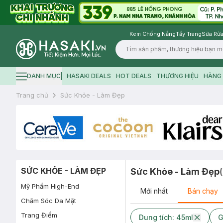
Kem Chống Nắng
Tẩy Trang
Sữa Rửa
Logo
DANH MỤC
HASAKI DEALS
HOT DEALS
THƯƠNG HIỆU
HÀNG 
Hamburger icon
Trang chủ
Sức Khỏe - Làm Đẹp
SỨC KHỎE - LÀM ĐẸP
Sức Khỏe - Làm Đẹp
(
Mỹ Phẩm High-End
Mới nhất
Bán chạy
Chăm Sóc Da Mặt
Trang Điểm
Dung tích: 45ml
G