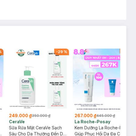
, Gennie, Parision (SL
%
-
29
%
-
40
%
249.000 ₫
267.000 ₫
350.000 ₫
445.000 ₫
CeraVe
La Roche-Posay
Sữa Rửa Mặt CeraVe Sạch
Kem Dưỡng La Roche-Posay
g
Sâu Cho Da Thường Đến Da
Giúp Phục Hồi Da Đa Công