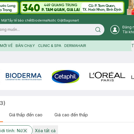
 Mặt
Tẩy tế bào chết
Bioderma
Nước Giặt
Bagsmart
Đăng 
Search icon
Tài kh
T
MỚI VỀ
BÁN CHẠY
CLINIC & SPA
DERMAHAIR
3
)
Giá thấp đến cao
Giá cao đến thấp
iới tính: Nữ
Xóa tất cả