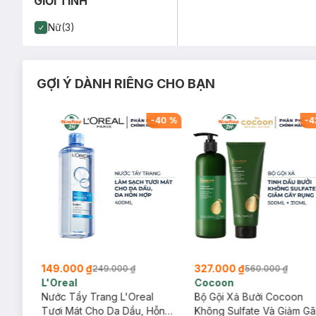
GIỚI TÍNH
Laura Annie, Gota, Gennie, Pari
có hạn)
Nữ(3)
GỢI Ý DÀNH RIÊNG CHO BẠN
-
26
%
-
40
%
-
4
149.000 ₫
327.000 ₫
249.000 ₫
560.000 ₫
L'Oreal
Cocoon
ịu
Nước Tẩy Trang L'Oreal
Bộ Gội Xả Bưởi Cocoon
Tươi Mát Cho Da Dầu, Hỗn
Không Sulfate Và Giảm G