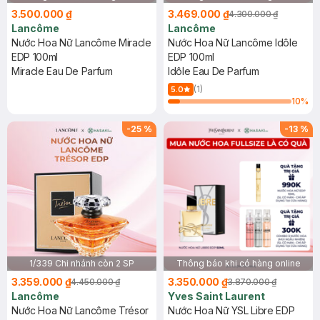
3.500.000 ₫
3.469.000 ₫
4.300.000 ₫
Lancôme
Lancôme
Nước Hoa Nữ Lancôme Miracle
Nước Hoa Nữ Lancôme Idôle
EDP 100ml
EDP 100ml
Miracle Eau De Parfum
Idôle Eau De Parfum
(1)
5.0
10
%
-
25
%
-
13
%
1/339 Chi nhánh còn 2 SP
Thông báo khi có hàng online
3.359.000 ₫
3.350.000 ₫
4.450.000 ₫
3.870.000 ₫
Lancôme
Yves Saint Laurent
Nước Hoa Nữ Lancôme Trésor
Nước Hoa Nữ YSL Libre EDP