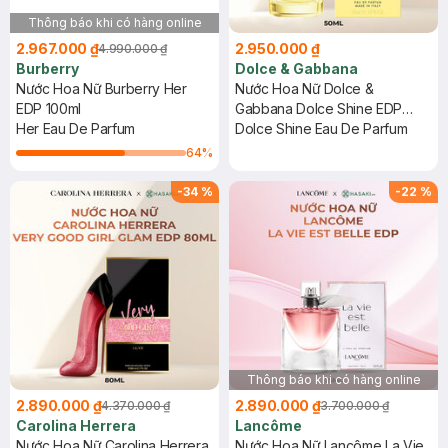
Thông báo khi có hàng online
2.967.000 ₫
2.950.000 ₫
4.990.000 ₫
Burberry
Dolce & Gabbana
Nước Hoa Nữ Burberry Her
Nước Hoa Nữ Dolce &
EDP 100ml
Gabbana Dolce Shine EDP
Her Eau De Parfum
50ml
Dolce Shine Eau De Parfum
64
%
-
34
%
-
22
%
Thông báo khi có hàng online
2.890.000 ₫
2.890.000 ₫
4.370.000 ₫
3.700.000 ₫
Carolina Herrera
Lancôme
Nước Hoa Nữ Carolina Herrera
Nước Hoa Nữ Lancôme La Vie