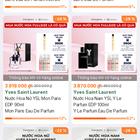
11
%
6
%
-
26
%
-
29
%
Thông báo khi có hàng online
Thông báo khi có hàng online
3.919.000 ₫
3.870.000 ₫
5.300.000 ₫
5.460.000 ₫
Yves Saint Laurent
Yves Saint Laurent
Nước Hoa Nữ YSL Mon Paris
Nước Hoa Nam YSL Y Le
EDP 90ml
Parfum EDP 100ml
Mon Paris Eau De Parfum
Y Le Parfum Eau De Parfum
13
%
62
%
-
22
%
-
26
%