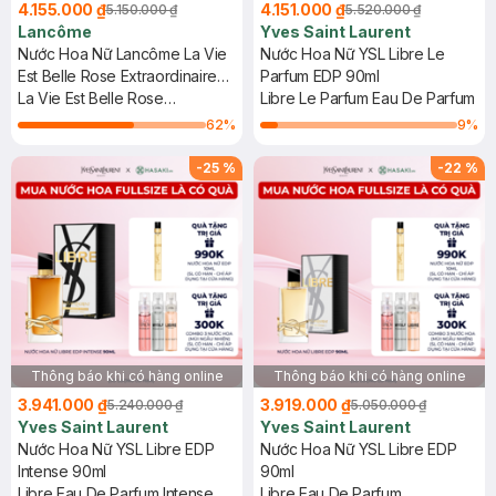
4.155.000 ₫
4.151.000 ₫
5.150.000 ₫
5.520.000 ₫
Lancôme
Yves Saint Laurent
Nước Hoa Nữ Lancôme La Vie
Nước Hoa Nữ YSL Libre Le
Est Belle Rose Extraordinaire
Parfum EDP 90ml
EDP 100ml
La Vie Est Belle Rose
Libre Le Parfum Eau De Parfum
Extraordinaire Eau De Parfum
62
%
9
%
-
25
%
-
22
%
Thông báo khi có hàng online
Thông báo khi có hàng online
3.941.000 ₫
3.919.000 ₫
5.240.000 ₫
5.050.000 ₫
Yves Saint Laurent
Yves Saint Laurent
Nước Hoa Nữ YSL Libre EDP
Nước Hoa Nữ YSL Libre EDP
Intense 90ml
90ml
Libre Eau De Parfum Intense
Libre Eau De Parfum