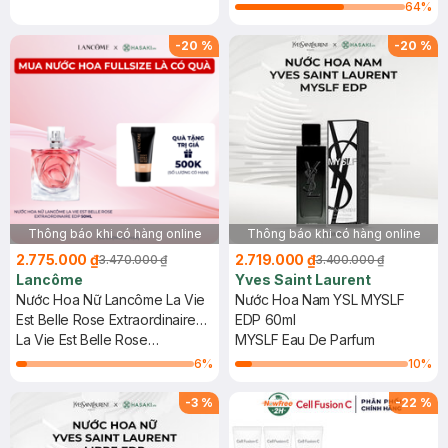
64
%
-
20
%
-
20
%
Thông báo khi có hàng online
Thông báo khi có hàng online
2.775.000 ₫
2.719.000 ₫
3.470.000 ₫
3.400.000 ₫
Lancôme
Yves Saint Laurent
Nước Hoa Nữ Lancôme La Vie
Nước Hoa Nam YSL MYSLF
Est Belle Rose Extraordinaire
EDP 60ml
EDP 50ml
La Vie Est Belle Rose
MYSLF Eau De Parfum
Extraordinaire Eau De Parfum
6
%
10
%
-
3
%
-
22
%