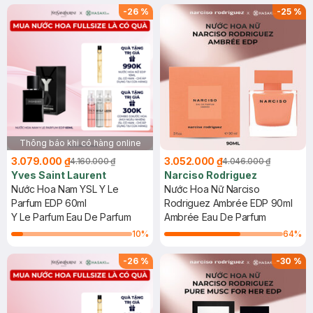
-
26
%
-
25
%
Thông báo khi có hàng online
3.079.000 ₫
3.052.000 ₫
4.160.000 ₫
4.046.000 ₫
Yves Saint Laurent
Narciso Rodriguez
Nước Hoa Nam YSL Y Le
Nước Hoa Nữ Narciso
Parfum EDP 60ml
Rodriguez Ambrée EDP 90ml
Y Le Parfum Eau De Parfum
Ambrée Eau De Parfum
10
%
64
%
-
26
%
-
30
%