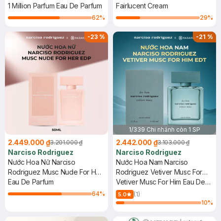
1 Million Parfum Eau De Parfum
Fairlucent Cream
62
%
29
%
-
23
%
-
21
%
1/339 Chi nhánh còn 1 SP
2.449.000 ₫
2.442.000 ₫
3.201.000 ₫
3.103.000 ₫
Narciso Rodriguez
Narciso Rodriguez
Nước Hoa Nữ Narciso
Nước Hoa Nam Narciso
Rodriguez Musc Nude For Her
Rodriguez Vetiver Musc For
EDP 50ml
Eau De Parfum
Him EDT 100ml
Vetiver Musc For Him Eau De
Toilette
64
%
(1)
5.0
10
%