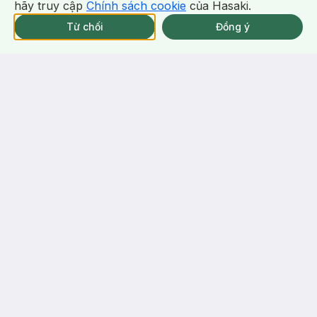
hãy truy cập
Chính sách cookie
của Hasaki.
Giao Nhanh Miễn Phí 2H.
tại 339 Chi Nhánh (Trễ tặng 100K)
Từ chối
Đồng ý
Thông báo khi có hàng online
2.362.000 ₫
2.351.000 ₫
3.250.000 ₫
Issey Miyake
Itoh Kanpo
Nước Hoa Nữ Issey Miyake A
Thực Phẩm Bảo Vệ Sức Khỏe
Drop D'Issey EDP 90ml
Chlorella
A Drop D'Issey Eau De Parfum
Hộp 1 Lọ 1440 Viên
12
%
(5)
3/tháng
5.0
5
%
-
24
%
-
20
%