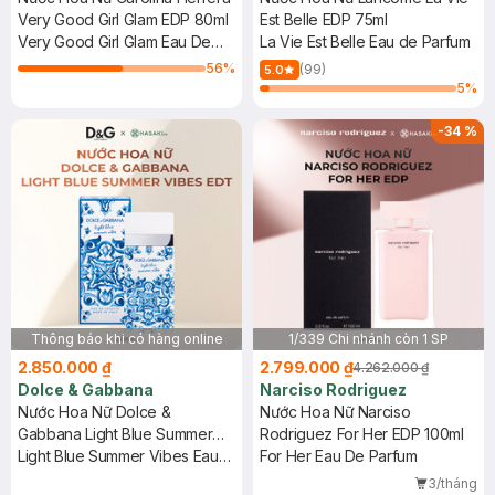
Very Good Girl Glam EDP 80ml
Est Belle EDP 75ml
Very Good Girl Glam Eau De
La Vie Est Belle Eau de Parfum
Parfum
56
%
(99)
5.0
5
%
-
34
%
Thông báo khi có hàng online
1/339 Chi nhánh còn 1 SP
2.850.000 ₫
2.799.000 ₫
4.262.000 ₫
Dolce & Gabbana
Narciso Rodriguez
Nước Hoa Nữ Dolce &
Nước Hoa Nữ Narciso
Gabbana Light Blue Summer
Rodriguez For Her EDP 100ml
Vibes EDT 50ml
Light Blue Summer Vibes Eau
For Her Eau De Parfum
De Toilette
3/tháng