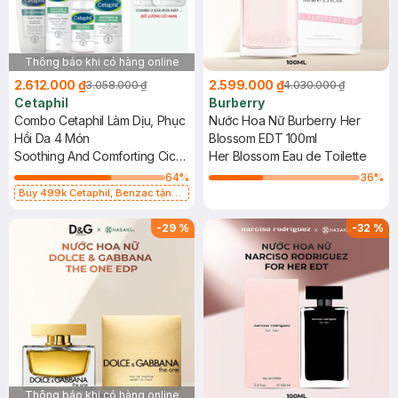
Thông báo khi có hàng online
2.612.000 ₫
2.599.000 ₫
3.058.000 ₫
4.030.000 ₫
Cetaphil
Burberry
Combo Cetaphil Làm Dịu, Phục
Nước Hoa Nữ Burberry Her
Hồi Da 4 Món
Blossom EDT 100ml
Soothing And Comforting Cica
Her Blossom Eau de Toilette
Restoring Serum+Calming
64
%
36
%
Face Cream+Balancing
Buy 499k Cetaphil, Benzac tặng
Combo 2 Sữa Rửa Mặt 59ml(SL có
Toner+Foam Wash
hạn)
-
29
%
-
32
%
Thông báo khi có hàng online