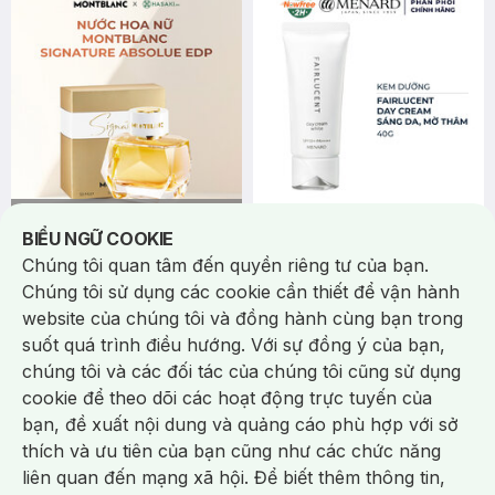
Thông báo khi có hàng online
Notice about cookies usage
BIỂU NGỮ COOKIE
2.400.000 ₫
2.370.000 ₫
Montblanc
Menard
Chúng tôi quan tâm đến quyền riêng tư của bạn.
Nước Hoa Nữ Montblanc
Kem Dưỡng Menard Fairlucent
Chúng tôi sử dụng các cookie cần thiết để vận hành
Signature Absolue EDP 50ml
Sáng Da, Mờ Thâm Nám 40g
website của chúng tôi và đồng hành cùng bạn trong
Signature Absolue Eau De
Fairlucent Day Cream
suốt quá trình điều hướng. Với sự đồng ý của bạn,
Parfum
19
%
chúng tôi và các đối tác của chúng tôi cũng sử dụng
cookie để theo dõi các hoạt động trực tuyến của
-
27
%
bạn, đề xuất nội dung và quảng cáo phù hợp với sở
Chat i
thích và ưu tiên của bạn cũng như các chức năng
liên quan đến mạng xã hội. Để biết thêm thông tin,