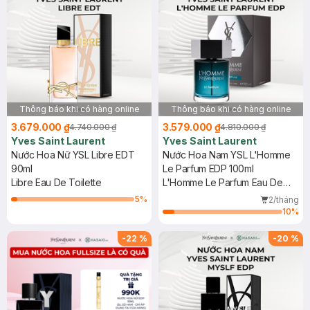
Thông báo khi có hàng online
Thông báo khi có hàng online
3.679.000 ₫
3.579.000 ₫
4.740.000 ₫
4.810.000 ₫
Yves Saint Laurent
Yves Saint Laurent
Nước Hoa Nữ YSL Libre EDT
Nước Hoa Nam YSL L'Homme
90ml
Le Parfum EDP 100ml
Libre Eau De Toilette
L'Homme Le Parfum Eau De
Parfum
5
%
2/tháng
10
%
-
22
%
-
20
%