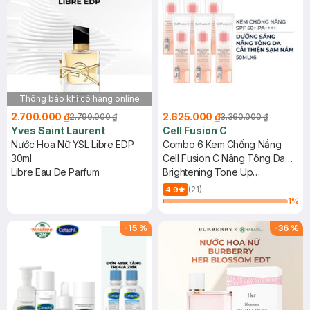
Thông báo khi có hàng online
2.700.000 ₫
2.625.000 ₫
2.790.000 ₫
3.360.000 ₫
Yves Saint Laurent
Cell Fusion C
Nước Hoa Nữ YSL Libre EDP
Combo 6 Kem Chống Nắng
30ml
Cell Fusion C Nâng Tông Da
Libre Eau De Parfum
50ml
Brightening Tone Up
Sunscreen 100 SPF50+/ PA
(21)
4.9
++++
1
%
-
15
%
-
36
%