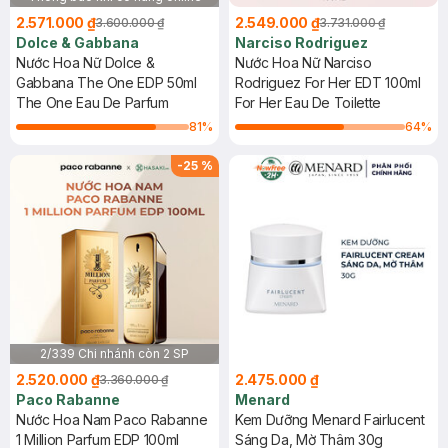
2.571.000 ₫
2.549.000 ₫
3.600.000 ₫
3.731.000 ₫
Dolce & Gabbana
Narciso Rodriguez
Nước Hoa Nữ Dolce &
Nước Hoa Nữ Narciso
Gabbana The One EDP 50ml
Rodriguez For Her EDT 100ml
The One Eau De Parfum
For Her Eau De Toilette
81
%
64
%
-
25
%
2/339 Chi nhánh còn 2 SP
2.520.000 ₫
2.475.000 ₫
3.360.000 ₫
Paco Rabanne
Menard
Nước Hoa Nam Paco Rabanne
Kem Dưỡng Menard Fairlucent
1 Million Parfum EDP 100ml
Sáng Da, Mờ Thâm 30g