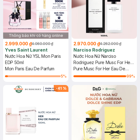
Thông báo khi có hàng online
2.999.000 ₫
2.970.000 ₫
4.060.000 ₫
4.262.000 ₫
Yves Saint Laurent
Narciso Rodriguez
Nước Hoa Nữ YSL Mon Paris
Nước Hoa Nữ Narciso
EDP 50ml
Rodriguez Pure Musc For Her
Mon Paris Eau De Parfum
EDP 100ml
Pure Musc For Her Eau De
Parfum
5
%
99
%
-
41
%