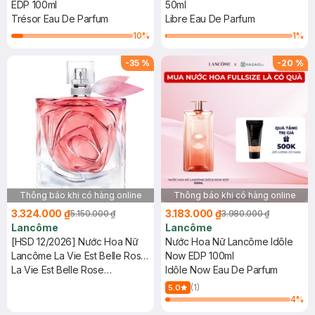
EDP 100ml
50ml
Trésor Eau De Parfum
Libre Eau De Parfum
10
%
1
%
-
35
%
-
20
%
Thông báo khi có hàng online
Thông báo khi có hàng online
3.324.000 ₫
3.183.000 ₫
5.150.000 ₫
3.980.000 ₫
Lancôme
Lancôme
[HSD 12/2026] Nước Hoa Nữ
Nước Hoa Nữ Lancôme Idôle
Lancôme La Vie Est Belle Rose
Now EDP 100ml
Extraordinaire EDP 100ml
La Vie Est Belle Rose
Idôle Now Eau De Parfum
Extraordinaire Eau De Parfum
(1)
5.0
4
%