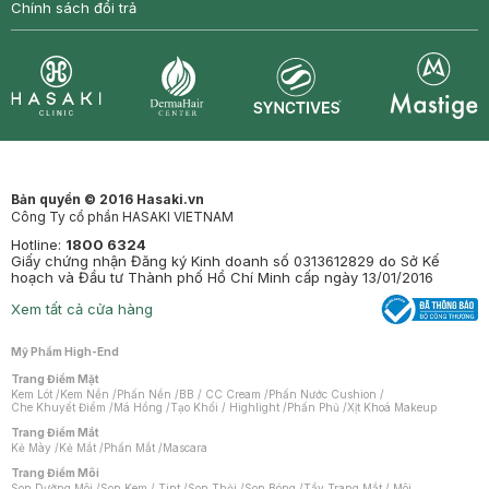
Chính sách đổi trả
Synctives
Clinic
Dermahair
Mastige
Bản quyền © 2016 Hasaki.vn
Công Ty cổ phần HASAKI VIETNAM
Hotline:
1800 6324
Giấy chứng nhận Đăng ký Kinh doanh số 0313612829 do Sở Kế
hoạch và Đầu tư Thành phố Hồ Chí Minh cấp ngày 13/01/2016
Xem tất cả cửa hàng
Mỹ Phẩm High-End
Trang Điểm Mặt
Kem Lót
/
Kem Nền
/
Phấn Nền
/
BB / CC Cream
/
Phấn Nước Cushion
/
Che Khuyết Điểm
/
Má Hồng
/
Tạo Khối / Highlight
/
Phấn Phủ
/
Xịt Khoá Makeup
Trang Điểm Mắt
Kẻ Mày
/
Kẻ Mắt
/
Phấn Mắt
/
Mascara
Trang Điểm Môi
Son Dưỡng Môi
/
Son Kem / Tint
/
Son Thỏi
/
Son Bóng
/
Tẩy Trang Mắt / Môi