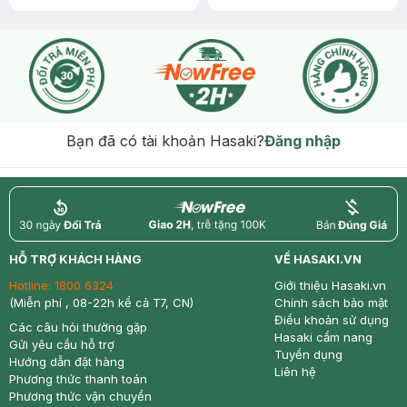
Bạn đã có tài khoản Hasaki?
Đăng nhập
return
nowfree
price
HỖ TRỢ KHÁCH HÀNG
VỀ HASAKI.VN
Hotline:
1800 6324
Giới thiệu Hasaki.vn
(Miễn phí , 08-22h kể cả T7, CN)
Chính sách bảo mật
Điều khoản sử dụng
Các câu hỏi thường gặp
Hasaki cẩm nang
Gửi yêu cầu hỗ trợ
Tuyển dụng
Hướng dẫn đặt hàng
Liên hệ
Phương thức thanh toán
Phương thức vận chuyển