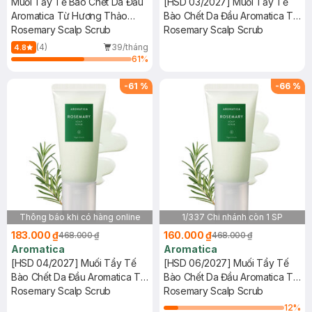
Muối Tẩy Tế Bào Chết Da Đầu
[HSD 03/2027] Muối Tẩy Tế
Aromatica Từ Hương Thảo
Bào Chết Da Đầu Aromatica Từ
165g
Rosemary Scalp Scrub
Hương Thảo 165g
Rosemary Scalp Scrub
(4)
39/tháng
4.8
61
%
-
61
%
-
66
%
Thông báo khi có hàng online
1/337 Chi nhánh còn 1 SP
183.000 ₫
160.000 ₫
468.000 ₫
468.000 ₫
Aromatica
Aromatica
[HSD 04/2027] Muối Tẩy Tế
[HSD 06/2027] Muối Tẩy Tế
Bào Chết Da Đầu Aromatica Từ
Bào Chết Da Đầu Aromatica Từ
Hương Thảo 165g
Rosemary Scalp Scrub
Hương Thảo 165g
Rosemary Scalp Scrub
12
%