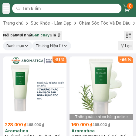
0
Tìm kiếm
Chec
Tìm kiếm
Toggle Menu
Trang chủ
Sức Khỏe - Làm Đẹp
Chăm Sóc Tóc Và Da Đầu
Nổi bật
Mới nhất
Bán chạy
Giá
Danh mục
Thương Hiệu
(1)
Lọc
-
51
%
-
66
%
Thông báo khi có hàng online
228.000 ₫
160.000 ₫
468.000 ₫
468.000 ₫
Aromatica
Aromatica