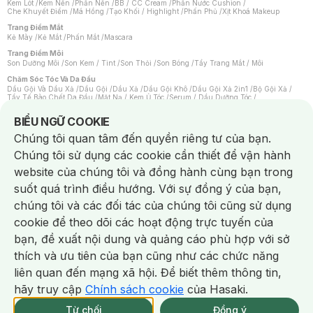
Kem Lót
/
Kem Nền
/
Phấn Nền
/
BB / CC Cream
/
Phấn Nước Cushion
/
Che Khuyết Điểm
/
Má Hồng
/
Tạo Khối / Highlight
/
Phấn Phủ
/
Xịt Khoá Makeup
Trang Điểm Mắt
Kẻ Mày
/
Kẻ Mắt
/
Phấn Mắt
/
Mascara
Trang Điểm Môi
Son Dưỡng Môi
/
Son Kem / Tint
/
Son Thỏi
/
Son Bóng
/
Tẩy Trang Mắt / Môi
Chăm Sóc Tóc Và Da Đầu
Dầu Gội Và Dầu Xả
/
Dầu Gội
/
Dầu Xả
/
Dầu Gội Khô
/
Dầu Gội Xả 2in1
/
Bộ Gội Xả
/
Tẩy Tế Bào Chết Da Đầu
/
Mặt Nạ / Kem Ủ Tóc
/
Serum / Dầu Dưỡng Tóc
/
Xịt Dưỡng Tóc
/
Thuốc Nhuộm Tóc
/
Sản Phẩm Tạo Kiểu Tóc
/
Dụng Cụ Chăm Sóc Tóc
/
Máy Sấy Tóc
/
Lược
/
Bộ Chăm Sóc Tóc
/
Phụ Kiện Tóc
Notice about cookies usage
BIỂU NGỮ COOKIE
Chăm Sóc Cơ Thể
Chúng tôi quan tâm đến quyền riêng tư của bạn.
Kem Tẩy Lông
/
Dụng Cụ Tẩy Lông
Chúng tôi sử dụng các cookie cần thiết để vận hành
Nước Hoa
Nước Hoa Nữ
/
Nước Hoa Nam
/
Nước Hoa Cao Cấp
/
Xịt Thơm Toàn Thân
/
website của chúng tôi và đồng hành cùng bạn trong
Nước Hoa Vùng Kín
suốt quá trình điều hướng. Với sự đồng ý của bạn,
Chăm Sóc Cá Nhân
Chống Muỗi
/
Khẩu Trang
/
Máy Massage
/
Mặt Nạ Xông Hơi
/
Nước Rửa Tay
/
chúng tôi và các đối tác của chúng tôi cũng sử dụng
Sản Phẩm Chăm Sóc Khác
/
Bàn Chải Đánh Răng
/
Bàn Chải Điện
/
Hỗ Trợ Trắng Răng
/
Kem Đánh Răng
/
Máy Tăm Nước
/
Nước Súc Miệng
/
cookie để theo dõi các hoạt động trực tuyến của
Tăm / Chỉ Nha Khoa
/
Xịt Thơm Miệng
/
Dung Dịch Vệ Sinh
/
Dưỡng Vùng Kín
/
Khăn Ướt Vệ Sinh Vùng Kín
/
Băng Vệ Sinh
/
Tampon
/
Bọt Cạo Râu
/
Dao Cạo Râu
/
bạn, đề xuất nội dung và quảng cáo phù hợp với sở
Máy Cạo Râu
Chat i
thích và ưu tiên của bạn cũng như các chức năng
Vấn Đề Về Da
Da Dầu / Lỗ Chân Lông To
/
Da Khô / Mất Nước
/
Da Lão Hóa
/
Da Mụn
/
liên quan đến mạng xã hội. Để biết thêm thông tin,
Da Nhạy Cảm / Kích Ứng
/
Da Xỉn Màu
/
Thâm / Nám / Tàn Nhang
/
Quầng Thâm & Bọng Mắt
/
Sẹo
/
Viêm Da Cơ Địa
hãy truy cập
Chính sách cookie
của Hasaki.
Giao Nhanh Miễn Phí 2H.
Dụng Cụ / Phụ Kiện Chăm Sóc Da
tại 339 Chi Nhánh (Trễ tặng 100K)
Từ chối
Đồng ý
Bông Tẩy Trang
/
Khăn Lau Mặt Khô
/
Dụng Cụ / Máy Rửa Mặt
/
Máy Chăm Sóc Da
/