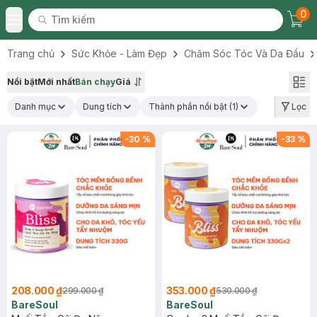
0
Tìm kiếm
Chec
Tìm kiếm
Toggle Menu
Trang chủ
Sức Khỏe - Làm Đẹp
Chăm Sóc Tóc Và Da Đầu
Nổi bật
Mới nhất
Bán chạy
Giá
Danh mục
Dung tích
Thành phần nổi bật
(1)
Lọc
-
30
%
-
33
%
208.000 ₫
353.000 ₫
299.000 ₫
530.000 ₫
BareSoul
BareSoul