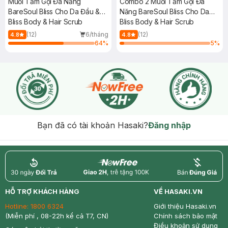
Muối Tắm Gội Đa Năng
Combo 2 Muối Tắm Gội Đa
BareSoul Bliss Cho Da Đầu &
Năng BareSoul Bliss Cho Da
Cơ Thể 330g
Bliss Body & Hair Scrub
Đầu & Cơ Thể 330g
Bliss Body & Hair Scrub
(12)
6/tháng
(12)
4.8
4.8
64
%
5
%
Bạn đã có tài khoản Hasaki?
Đăng nhập
return
nowfree
price
HỖ TRỢ KHÁCH HÀNG
VỀ HASAKI.VN
Hotline:
1800 6324
Giới thiệu Hasaki.vn
(Miễn phí , 08-22h kể cả T7, CN)
Chính sách bảo mật
Điều khoản sử dụng